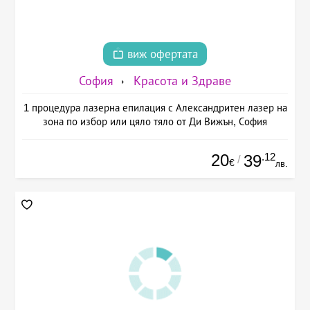
виж офертата
София
Красота и Здраве
1 процедура лазерна епилация с Александритен лазер на
зона по избор или цяло тяло от Ди Вижън, София
20
.12
39
/
€
лв.