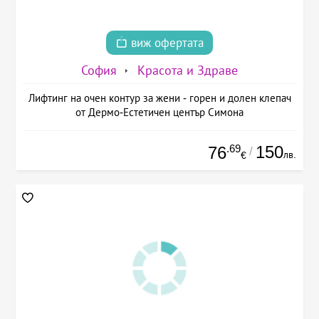
виж офертата
София
Красота и Здраве
Лифтинг на очен контур за жени - горен и долен клепач
от Дермо-Естетичен център Симона
.69
150
76
/
лв.
€