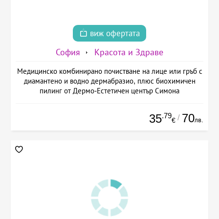
виж офертата
София
Красота и Здраве
Медицинско комбинирано почистване на лице или гръб с
диамантено и водно дермабразио, плюс биохимичен
пилинг от Дермо-Естетичен център Симона
.79
70
35
/
лв.
€