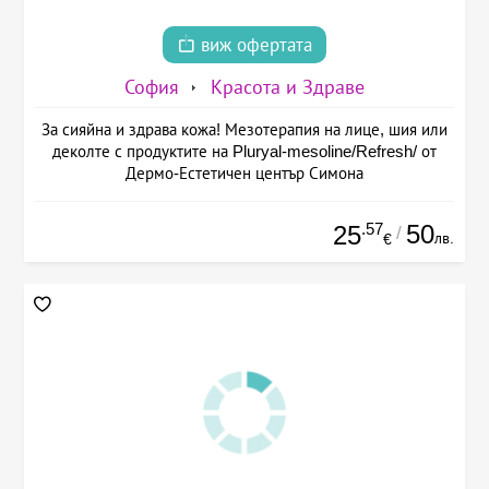
виж офертата
София
Красота и Здраве
За сияйна и здрава кожа! Мезотерапия на лице, шия или
деколте с продуктите на Pluryal-mesoline/Refresh/ от
Дермо-Естетичен център Симона
.57
50
25
/
лв.
€