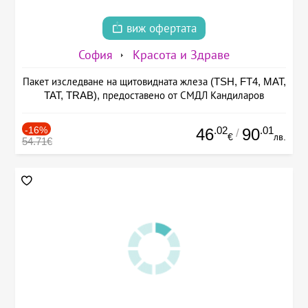
виж офертата
София
Красота и Здраве
Пакет изследване на щитовидната жлеза (TSH, FT4, MAT,
TAT, TRAB), предоставено от СМДЛ Кандиларов
-16%
.02
.01
46
90
/
€
лв.
54.71€