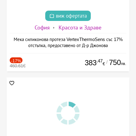
виж офертата
София
Красота и Здраве
Мека силиконова протеза VertexThermoSens със 17%
отстъпка, предоставено от Д-р Джонова
-17%
.47
750
383
/
лв.
€
460.61€