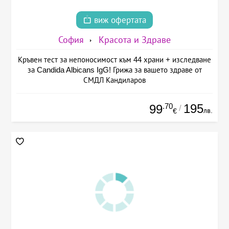
виж офертата
София
Красота и Здраве
Кръвен тест за непоносимост към 44 храни + изследване
за Candida Albicans IgG! Грижа за вашето здраве от
СМДЛ Кандиларов
.70
195
99
/
лв.
€