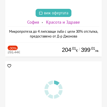
виж офертата
София
Красота и Здраве
Микропротезa до 4 липсващи зъба с цели 30% отстъпка,
предоставено от Д-р Джонова
-30%
.01
.01
204
399
/
€
лв.
291.44€