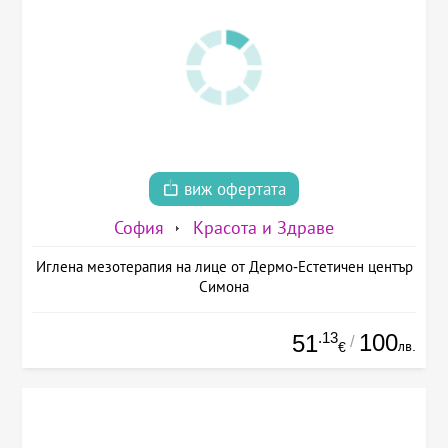
виж офертата
София
Красота и Здраве
Иглена мезотерапия на лице от Дермо-Естетичен център
Симона
.13
100
51
/
лв.
€