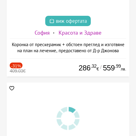
виж офертата
София
Красота и Здраве
Коронка от прескерамик + обстоен преглед и изготвяне
на план на лечение, предоставено от Д-р Джонова
-31%
.32
.99
286
559
/
€
лв.
409.03€