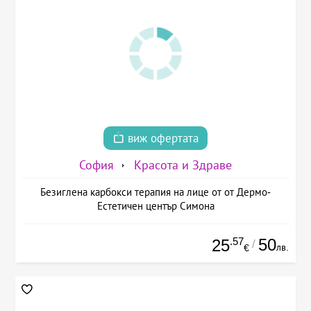
виж офертата
София
Красота и Здраве
Безиглена карбокси терапия на лице от от Дермо-
Естетичен център Симона
.57
50
25
/
лв.
€