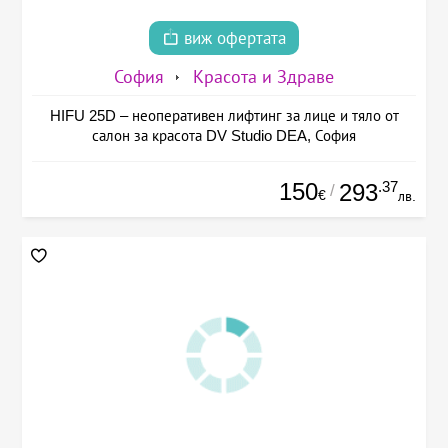
виж офертата
София
Красота и Здраве
HIFU 25D – неоперативен лифтинг за лице и тяло от
салон за красота DV Studio DEA, София
150
.37
293
/
€
лв.