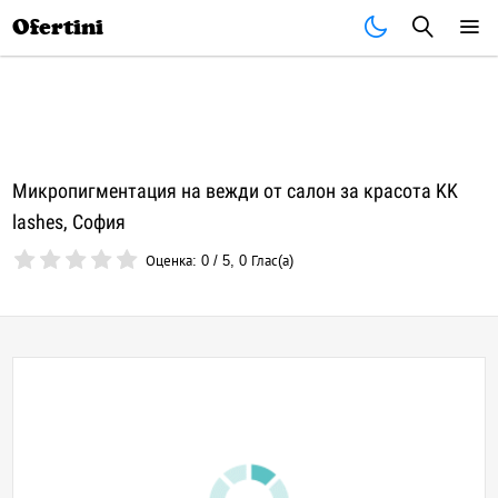
Почивки
Стоки
В града
Всички оферти
Ofertini
Микропигментация на вежди от салон за красота KK
lashes, София
Оценка:
0
/
5
,
0
Глас(а)