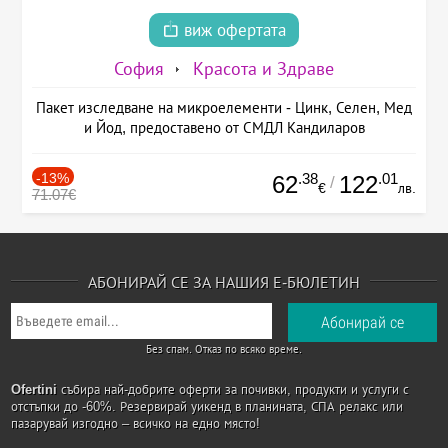
виж офертата
София
Красота и Здраве
Пакет изследване на микроелементи - Цинк, Селен, Мед
и Йод, предоставено от СМДЛ Кандиларов
-13%
.38
.01
62
122
/
€
лв.
71.07€
АБОНИРАЙ СЕ ЗА НАШИЯ Е-БЮЛЕТИН
Без спам. Отказ по всяко време.
Ofertini
събира най-добрите оферти за почивки, продукти и услуги с
отстъпки до -60%. Резервирай уикенд в планината, СПА релакс или
пазарувай изгодно – всичко на едно място!