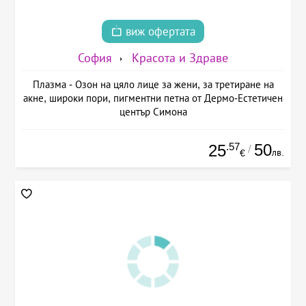
виж офертата
София
Красота и Здраве
Плазма - Озон на цяло лице за жени, за третиране на
акне, широки пори, пигментни петна от Дермо-Естетичен
център Симона
.57
50
25
/
лв.
€