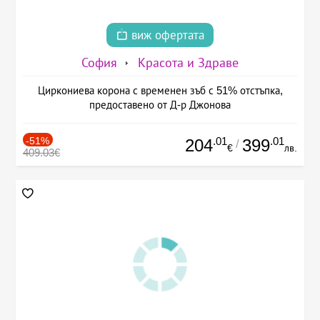
виж офертата
София
Красота и Здраве
Циркониева корона с временен зъб с 51% отстъпка,
предоставено от Д-р Джонова
-51%
.01
.01
204
399
/
€
лв.
409.03€