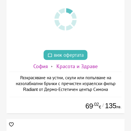
виж офертата
София
Красота и Здраве
Разкрасяване на устни, скули или попълване на
назолабиални бръчки с пречистен израелски филър
Radiant от Дермо-Естетичен център Симона
.02
135
69
/
лв.
€