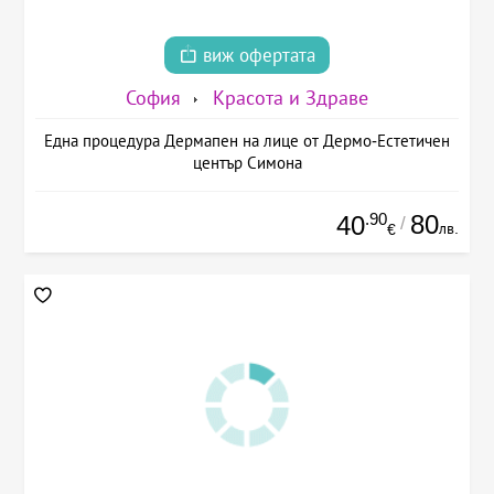
виж офертата
София
Красота и Здраве
Една процедура Дермапен на лице от Дермо-Естетичен
център Симона
.90
80
40
/
лв.
€