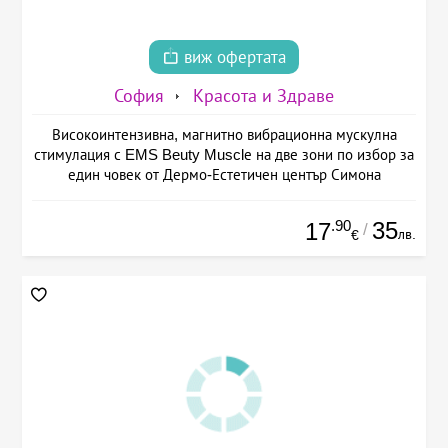
виж офертата
София
Красота и Здраве
Високоинтензивна, магнитно вибрационна мускулна
стимулация с EMS Beuty Musclе на две зони по избор за
един човек от Дермо-Естетичен център Симона
.90
35
17
/
лв.
€