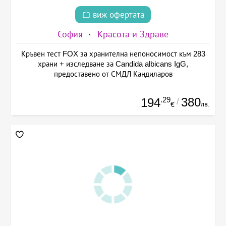
виж офертата
София
Красота и Здраве
Кръвен тест FOX за хранителна непоносимост към 283
храни + изследване за Candida albicans IgG,
предоставено от СМДЛ Кандиларов
.29
380
194
/
лв.
€