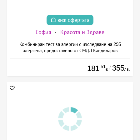
виж офертата
София
Красота и Здраве
Комбиниран тест за алергии с изследване на 295
алергена, предоставено от СМДЛ Кандиларов
.51
355
181
/
лв.
€