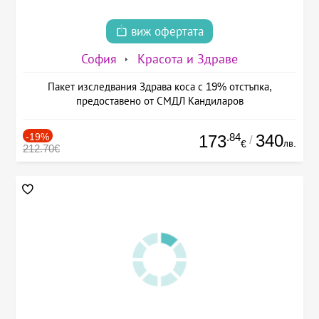
виж офертата
София
Красота и Здраве
Пакет изследвания Здрава коса с 19% отстъпка,
предоставено от СМДЛ Кандиларов
-19%
.84
340
173
/
лв.
€
212.70€