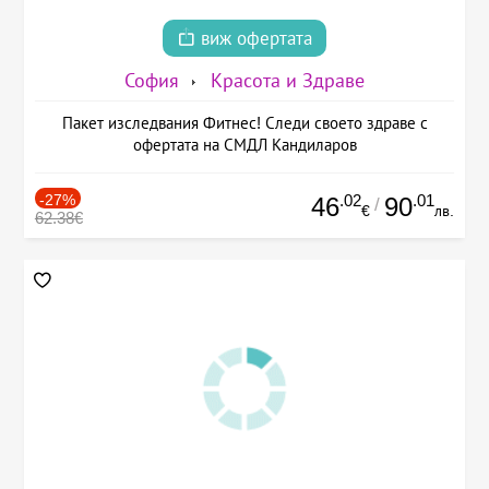
виж офертата
София
Красота и Здраве
Пакет изследвания Фитнес! Следи своето здраве с
офертата на СМДЛ Кандиларов
-27%
.02
.01
46
90
/
€
лв.
62.38€