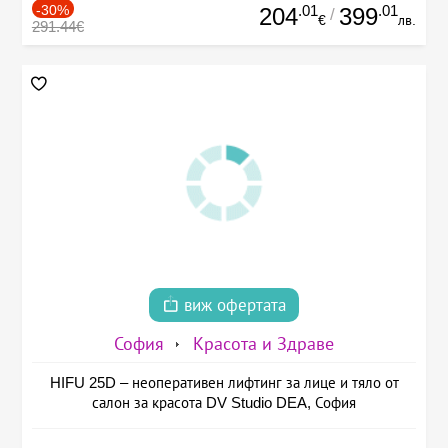
-30%
.01
.01
204
399
/
€
лв.
291.44€
виж офертата
София
Красота и Здраве
HIFU 25D – неоперативен лифтинг за лице и тяло от
салон за красота DV Studio DEA, София