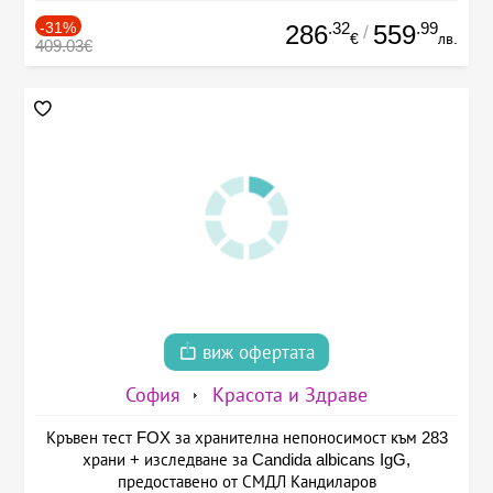
-31%
.32
.99
286
559
/
€
лв.
409.03€
виж офертата
София
Красота и Здраве
Кръвен тест FOX за хранителна непоносимост към 283
храни + изследване за Candida albicans IgG,
предоставено от СМДЛ Кандиларов