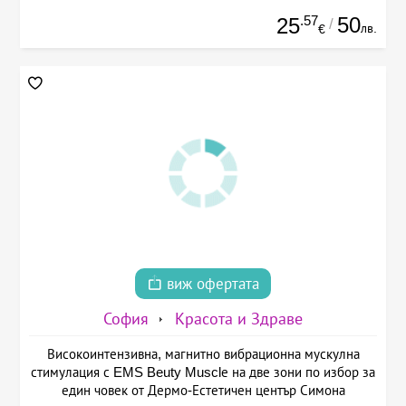
.57
50
25
/
лв.
€
виж офертата
София
Красота и Здраве
Високоинтензивна, магнитно вибрационна мускулна
стимулация с EMS Beuty Musclе на две зони по избор за
един човек от Дермо-Естетичен център Симона