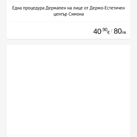
Една процедура Дермапен на лице от Дермо-Естетичен
център Симона
.90
80
40
/
лв.
€