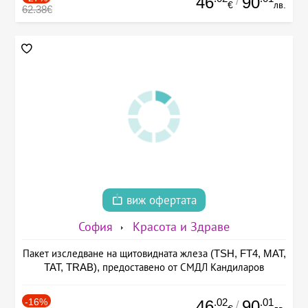
46
90
/
€
лв.
62.38€
виж офертата
София
Красота и Здраве
Пакет изследване на щитовидната жлеза (TSH, FT4, MAT,
TAT, TRAB), предоставено от СМДЛ Кандиларов
-16%
.02
.01
46
90
/