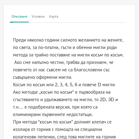
Описание
Условия
Карта
Преди няколко години силното желанието на жените,
по света, за по-плътни, гъсти и обемни мигли роди
метода за трайно поставяне на мигли косъм по косъм.
Ако сме напълно честни, трябва да признаем, че
повечето от нас съвсем не са благословени със
съвършено оформени мигли.
Косъм по косъм или 2, З, 4, 5, 6 и повече D мигли
Ако методът „косъм по косъм“ е първообраза на
сгъстяването и удължаването на мигли, то 2D, 3D и
т.н… е подобрената версия, при която са
елиминирани първичните недостатъци.
При метода “косъм по косъм” долният клепач се
изолира от горния с помощта на специални
колагенови лепенки, след това миглите на горния