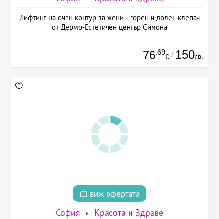
Лифтинг на очен контур за жени - горен и долен клепач
от Дермо-Естетичен център Симона
.69
150
76
/
лв.
€
виж офертата
София
Красота и Здраве