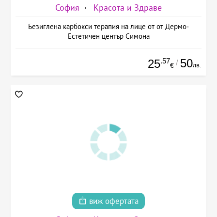
София
Красота и Здраве
Безиглена карбокси терапия на лице от от Дермо-
Естетичен център Симона
.57
50
25
/
лв.
€
виж офертата