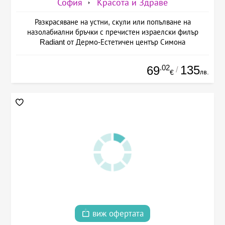
София
Красота и Здраве
Разкрасяване на устни, скули или попълване на
назолабиални бръчки с пречистен израелски филър
Radiant от Дермо-Естетичен център Симона
.02
135
69
/
лв.
€
виж офертата