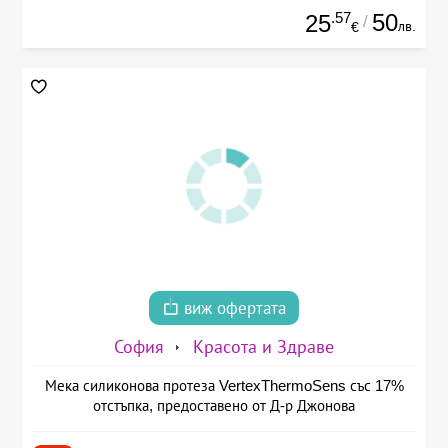
.57
50
25
/
лв.
€
виж офертата
София
Красота и Здраве
Мека силиконова протеза VertexThermoSens със 17%
отстъпка, предоставено от Д-р Джонова