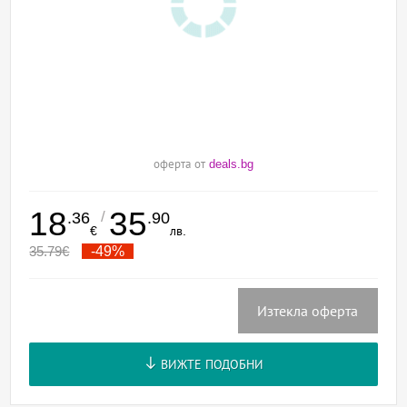
оферта от
deals.bg
18
35
/
.36
.90
€
лв.
35.79
€
-49%
Изтекла оферта
ВИЖТЕ ПОДОБНИ