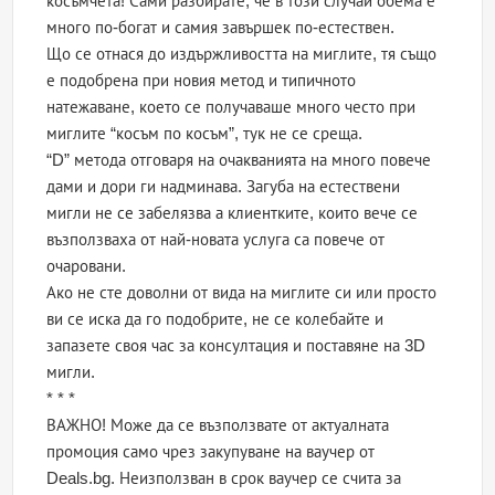
косъмчета! Сами разбирате, че в този случай обема е
много по-богат и самия завършек по-естествен.
Що се отнася до издържливостта на миглите, тя също
е подобрена при новия метод и типичното
натежаване, което се получаваше много често при
миглите “косъм по косъм”, тук не се среща.
“D” метода отговаря на очакванията на много повече
дами и дори ги надминава. Загуба на естествени
мигли не се забелязва а клиентките, които вече се
възползваха от най-новата услуга са повече от
очаровани.
Ако не сте доволни от вида на миглите си или просто
ви се иска да го подобрите, не се колебайте и
запазете своя час за консултация и поставяне на 3D
мигли.
* * *
ВАЖНО! Може да се възползвате от актуалната
промоция само чрез закупуване на ваучер от
Deals.bg. Неизползван в срок ваучер се счита за