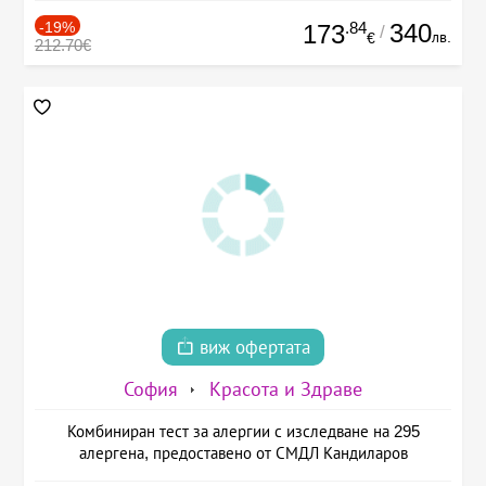
-19%
.84
340
173
/
лв.
€
212.70€
виж офертата
София
Красота и Здраве
Комбиниран тест за алергии с изследване на 295
алергена, предоставено от СМДЛ Кандиларов