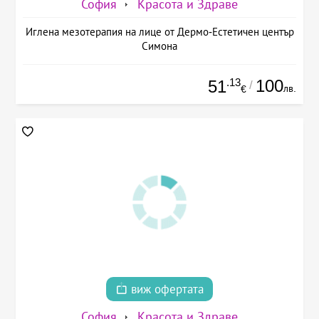
София
Красота и Здраве
Иглена мезотерапия на лице от Дермо-Естетичен център
Симона
.13
100
51
/
лв.
€
виж офертата
София
Красота и Здраве