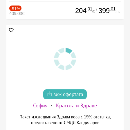
-51%
.01
.01
204
399
/
€
лв.
409.03€
виж офертата
София
Красота и Здраве
Пакет изследвания Здрава коса с 19% отстъпка,
предоставено от СМДЛ Кандиларов