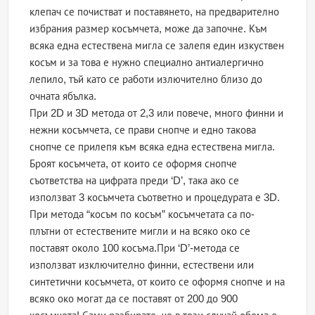
клепач се почистват и поставянето, на предварително
избрания размер косъмчета, може да започне. Към
всяка една естествена мигла се залепя един изкуствен
косъм и за това е нужно специално антиалергично
лепило, тъй като се работи излючително близо до
очната ябълка.
При 2D и 3D метода от 2,3 или повече, много финни и
нежни косъмчета, се прави снопче и едно такова
снопче се прилепя към всяка една естествена мигла.
Броят косъмчета, от които се оформя снопче
съответства на цифрата преди ‘D’, така ако се
използват 3 косъмчета съответно и процедурата е 3D.
При метода “косъм по косъм” косъмчетата са по-
плътни от естествените мигли и на всяко око се
поставят около 100 косъма.При ‘D’-метода се
използват изключително финни, естествени или
синтетични косъмчета, от които се оформя снопче и на
всяко око могат да се поставят от 200 до 900