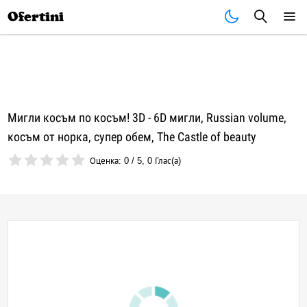
Почивки
Стоки
В града
Всички оферти
Ofertini
Мигли косъм по косъм! 3D - 6D мигли, Russian volume,
косъм от норка, супер обем, The Castle of beauty
Оценка:
0
/
5
,
0
Глас(а)