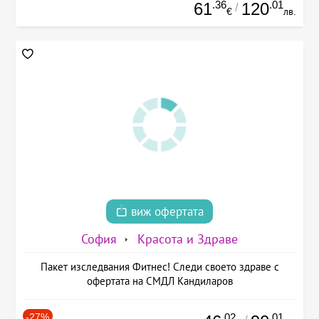
.36
.01
61
120
/
€
лв.
виж офертата
София
Красота и Здраве
Пакет изследвания Фитнес! Следи своето здраве с
офертата на СМДЛ Кандиларов
-27%
.02
.01