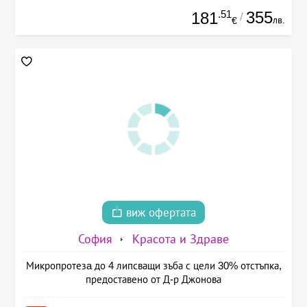
.51
355
181
/
лв.
€
виж офертата
София
Красота и Здраве
Микропротезa до 4 липсващи зъба с цели 30% отстъпка,
предоставено от Д-р Джонова