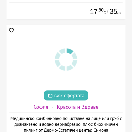
.90
35
17
/
лв.
€
виж офертата
София
Красота и Здраве
Медицинско комбинирано почистване на лице или гръб с
диамантено и водно дермабразио, плюс биохимичен
пилинг от Дермо-Естетичен център Симона