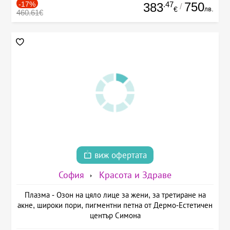
-17%
.47
750
383
/
лв.
€
460.61€
виж офертата
София
Красота и Здраве
Плазма - Озон на цяло лице за жени, за третиране на
акне, широки пори, пигментни петна от Дермо-Естетичен
център Симона