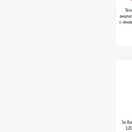
Тел
анали
с ино
L
За Ва
120