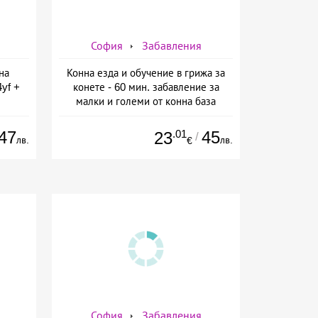
София
Забавления
на
Конна езда и обучение в грижа за
yf +
конете - 60 мин. забавление за
малки и големи от конна база
 от
Ласкар, София
ин
47
.01
45
23
/
лв.
лв.
€
София
Забавления