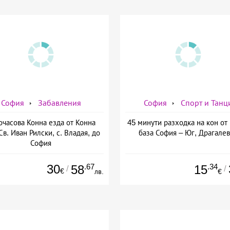
София
Забавления
София
Спорт и Танц
очасова Конна езда от Конна
45 минути разходка на кон от
Св. Иван Рилски, с. Владая, до
база София – Юг, Драгале
София
30
.67
.34
58
15
/
/
€
лв.
€