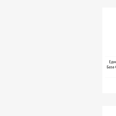
Едн
База 