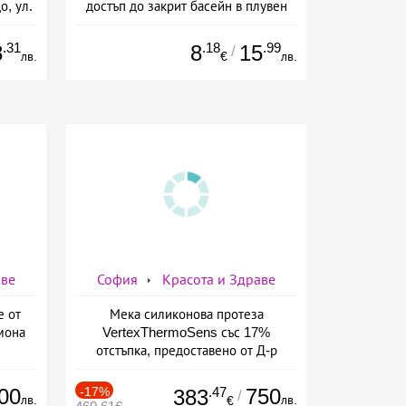
о, ул.
достъп до закрит басейн в плувен
басейн Диана, София
.31
.18
.99
8
8
15
/
лв.
€
лв.
аве
София
Красота и Здраве
е от
Мека силиконова протеза
мона
VertexThermoSens със 17%
отстъпка, предоставено от Д-р
Джонова
00
-17%
.47
750
383
/
лв.
лв.
€