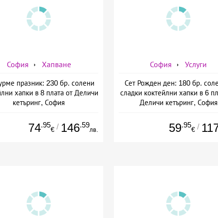
София
Хапване
София
Услуги
Гурме празник: 230 бр. солени
Сет Рожден ден: 180 бр. сол
лни хапки в 8 плата от Деличи
сладки коктейлни хапки в 6 пл
кетъринг, София
Деличи кетъринг, София
.95
.59
.95
74
146
59
11
/
/
€
лв.
€