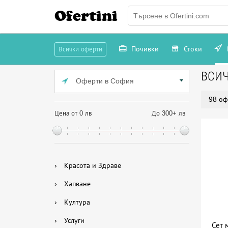
Ofertini
Почивки
Стоки
Всички оферти
ВСИ
Оферти в София
98 оф
Цена от 0 лв
До 300+ лв
›
Красота и Здраве
›
Хапване
›
Култура
›
Услуги
Сет 