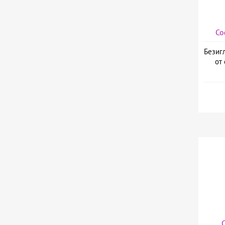
Со
Безиг
от