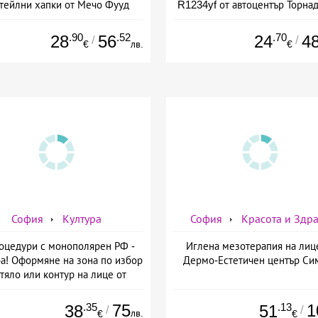
тейлни хапки от Мечо Фууд
R1234yf от автоцентър Торнад
&amp; Кетъринг
Опълченска №15
.90
.52
.70
28
56
24
4
/
/
€
лв.
€
София
Култура
София
Красота и Здр
оцедури с монополярен РФ -
Иглена мезотерапия на лиц
а! Оформяне на зона по избор
Дермо-Естетичен център Си
 тяло или контур на лице от
мо-Естетичен център Симона
.35
75
.13
1
38
51
/
/
лв.
€
€