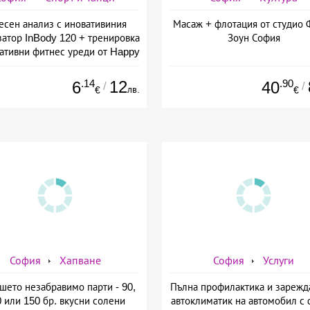
есен анализ с иновативиния
Масаж + флотация от студио 
затор InBody 120 + тренировка
Зоун София
вативни фитнес уреди от Happy
ife - slim &amp; shape club
.14
12
.90
6
40
/
/
лв.
€
€
София
Хапване
София
Услуги
шето незабравимо парти - 90,
Пълна профилактика и зарежд
 или 150 бр. вкусни солени
автоклиматик на автомобил с