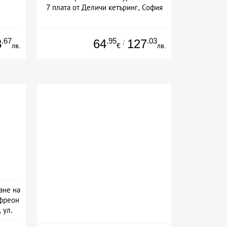
7 плата от Деличи кетъринг, София
.67
.95
.03
3
64
127
/
лв.
€
лв.
ане на
 фреон
 ул.