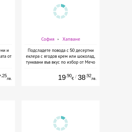
София
Хапване
ени и
Подсладете повода с 50 десертни
ата от
еклера с ягодов крем или шоколад,
тунквани във вкус по избор от Мечо
Фууд Кетъринг
.25
.90
.92
7
19
38
/
лв.
€
лв.