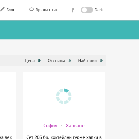
Блог
Връзка с нас
Dark
Цена
Отстъпка
Най-нови
София
Хапване
на лек
Сет 205 бр. коктейлни гурме хапки в