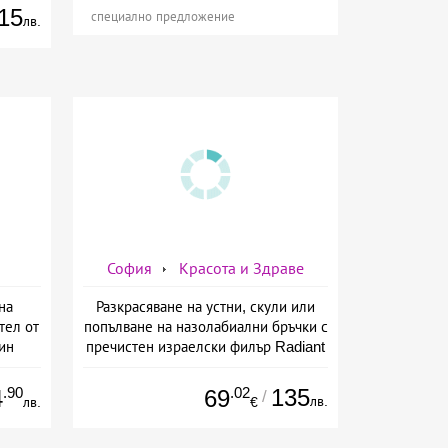
15
специално предложение
лв.
София
Красота и Здраве
на
Разкрасяване на устни, скули или
тел от
попълване на назолабиални бръчки с
ин
пречистен израелски филър Radiant
от Дермо-Естетичен център Симона
.90
.02
135
4
69
/
лв.
лв.
€