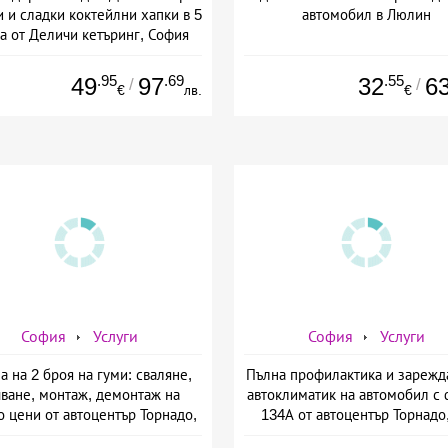
 и сладки коктейлни хапки в 5
автомобил в Люлин
а от Деличи кетъринг, София
.95
.69
.55
49
97
32
6
/
/
€
лв.
€
София
Услуги
София
Услуги
а на 2 броя на гуми: сваляне,
Пълна профилактика и зарежд
чване, монтаж, демонтаж на
автоклиматик на автомобил с
 цени от автоцентър Торнадо,
134А от автоцентър Торнадо,
ул. Опълченска №15
Опълченска №15