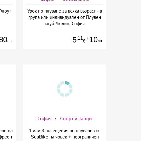
Флоут
Урок по плуване за всяка възраст - в
група или индивидуален от Плувен
клуб Люлин, София
80
.11
10
5
/
лв.
лв.
€
София
Спорт и Танци
ане на
1 или 3 посещения по плуване със
 фреон
SeaBike на човек + неограничен