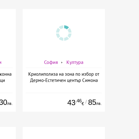
и
София
Култура
 конна
Криолиполиза на зона по избор от
вци
Дермо-Естетичен център Симона
30
.46
85
43
/
лв.
лв.
€