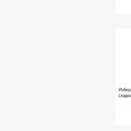
Избер
сладк