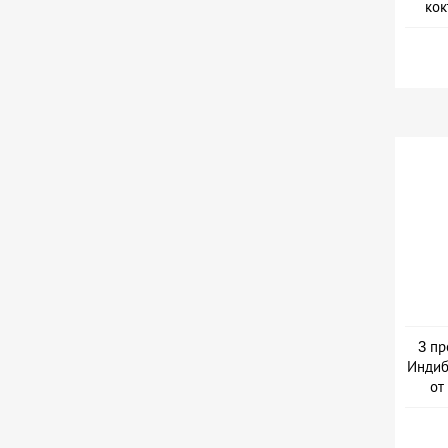
кок
3 пр
Индиб
от
Дер