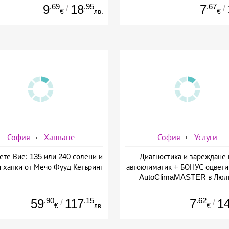
.69
.95
.67
9
18
7
/
/
€
лв.
€
София
Хапване
София
Услуги
ете Вие: 135 или 240 солени и
Диагностика и зареждане 
и хапки от Мечо Фууд Кетъринг
автоклиматик + БОНУС оцвети
AutoClimaMASTER в Люл
.90
.15
.62
59
117
7
1
/
/
€
лв.
€