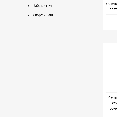
солени
›
Забавления
плат
›
Спорт и Танци
Смян
ка
промо