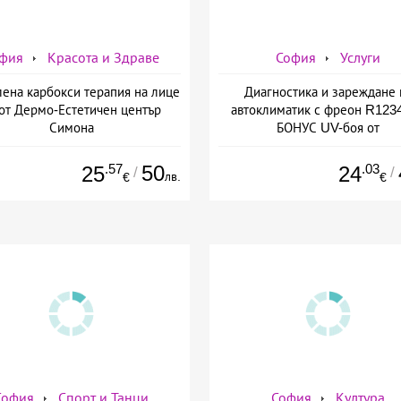
фия
Красота и Здраве
София
Услуги
лена карбокси терапия на лице
Диагностика и зареждане 
 от Дермо-Естетичен център
автоклиматик с фреон R1234
Симона
БОНУС UV-боя от
AutoClimaMASTER в Люлин
AutoClimaMASTER в Люл
.57
50
.03
25
24
/
/
лв.
€
€
София
Спорт и Танци
София
Култура