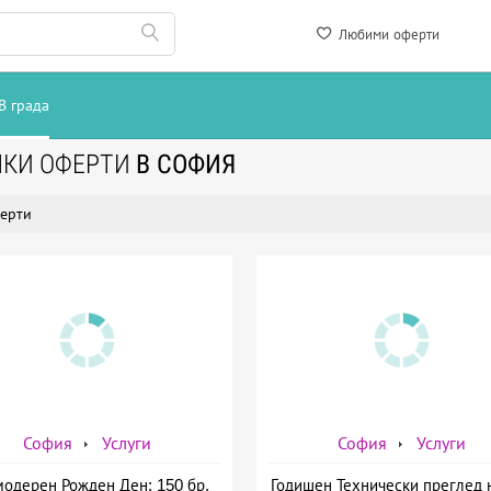
Любими оферти
В града
ЧКИ ОФЕРТИ
В СОФИЯ
ерти
София
Услуги
София
Услуги
модерен Рожден Ден: 150 бр.
Годишен Технически преглед 