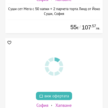
Суши сет Мега с 50 хапки + 2 парчета торта Линд от Йоко
Суши, София
55
.57
107
/
€
лв.
виж офертата
София
Хапване