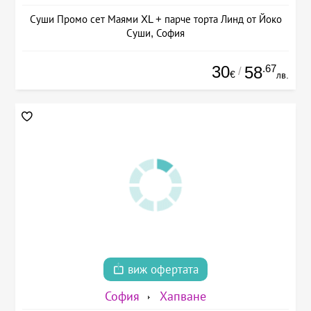
Суши Промо сет Маями XL + парче торта Линд от Йоко
Суши, София
30
.67
58
/
€
лв.
виж офертата
София
Хапване