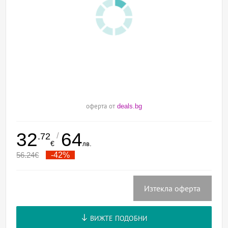
оферта от
deals.bg
32
64
/
.72
€
лв.
56.24
€
-42%
Изтекла оферта
ВИЖТЕ ПОДОБНИ