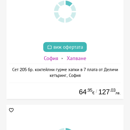
виж офертата
София
Хапване
Сет 205 бр. коктейлни гурме хапки в 7 плата от Деличи
кетъринг, София
.95
.03
64
127
/
€
лв.