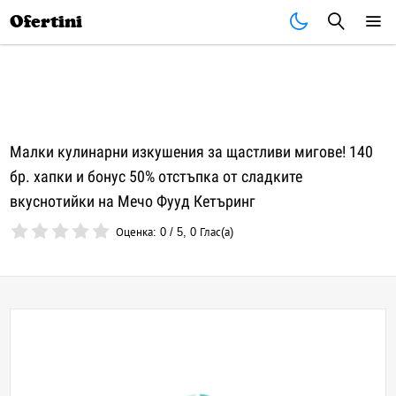
Почивки
Стоки
В града
Всички оферти
Ofertini
Малки кулинарни изкушения за щастливи мигове! 140
бр. хапки и бонус 50% отстъпка от сладките
вкуснотийки на Мечо Фууд Кетъринг
Оценка:
0
/
5
,
0
Глас(а)