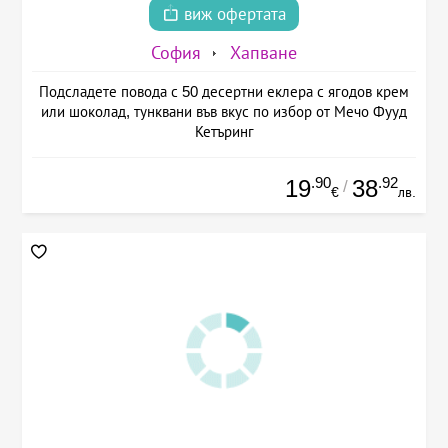
виж офертата
София
Хапване
Подсладете повода с 50 десертни еклера с ягодов крем
или шоколад, тунквани във вкус по избор от Мечо Фууд
Кетъринг
.90
.92
19
38
/
€
лв.