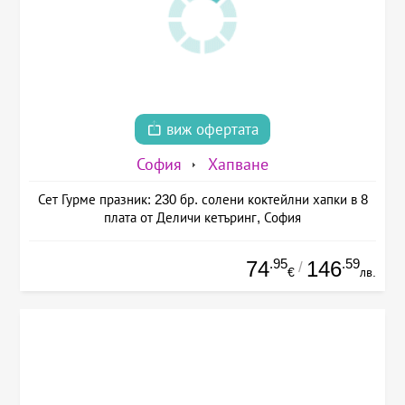
виж офертата
София
Хапване
Сет Гурме празник: 230 бр. солени коктейлни хапки в 8
плата от Деличи кетъринг, София
.95
.59
74
146
/
€
лв.