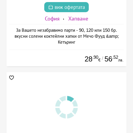
виж офертата
София
Хапване
За Вашето незабравимо парти - 90, 120 или 150 бр.
вкусни солени коктейлни хапки от Мечо Фууд &amp;
Кетъринг
.90
.52
28
56
/
€
лв.