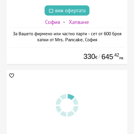
виж офертата
София
Хапване
За Вашето фирмено или частно парти - сет от 600 броя
хапки от Mrs. Pancake, София
330
.42
645
/
€
лв.