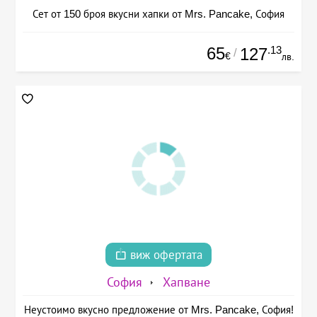
Сет от 150 броя вкусни хапки от Mrs. Pancake, София
65
.13
127
/
€
лв.
виж офертата
София
Хапване
Неустоимо вкусно предложение от Mrs. Pancake, София!