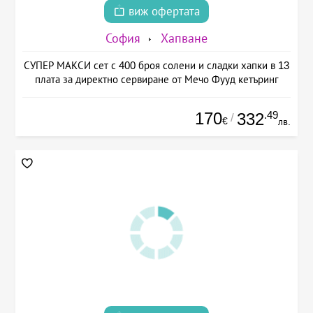
виж офертата
София
Хапване
СУПЕР МАКСИ сет с 400 броя солени и сладки хапки в 13
плата за директно сервиране от Мечо Фууд кетъринг
170
.49
332
/
€
лв.