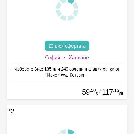
виж офертата
София
Хапване
Изберете Вие: 135 или 240 солени и сладки хапки от
Мечо Фууд Кетъринг
.90
.15
59
117
/
€
лв.