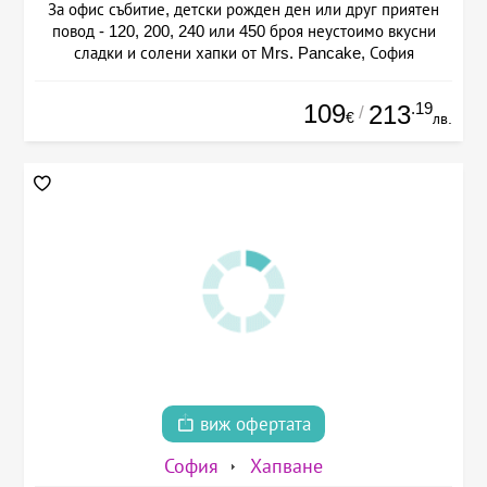
За офис събитие, детски рожден ден или друг приятен
повод - 120, 200, 240 или 450 броя неустоимо вкусни
сладки и солени хапки от Mrs. Pancake, София
109
.19
213
/
€
лв.
виж офертата
София
Хапване