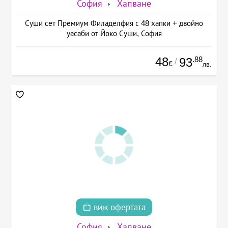
София
Хапване
Суши сет Премиум Филаделфия с 48 хапки + двойно
уасаби от Йоко Суши, София
48
.88
93
/
€
лв.
виж офертата
София
Хапване