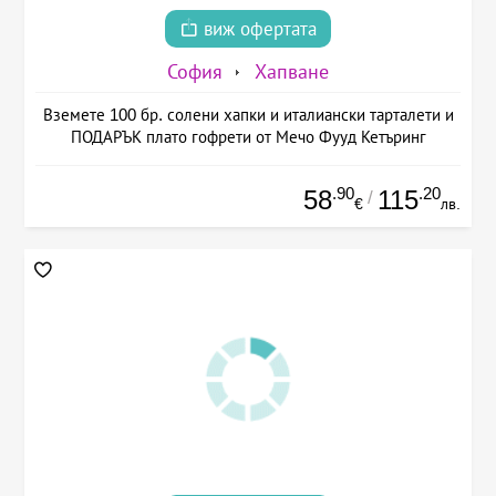
виж офертата
София
Хапване
Вземете 100 бр. солени хапки и италиански тарталети и
ПОДАРЪК плато гофрети от Мечо Фууд Кетъринг
.90
.20
58
115
/
€
лв.