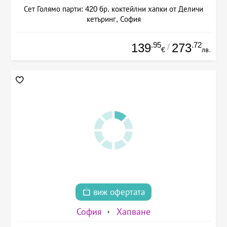
Сет Голямо парти: 420 бр. коктейлни хапки от Деличи
кетъринг, София
.95
.72
139
273
/
€
лв.
виж офертата
София
Хапване