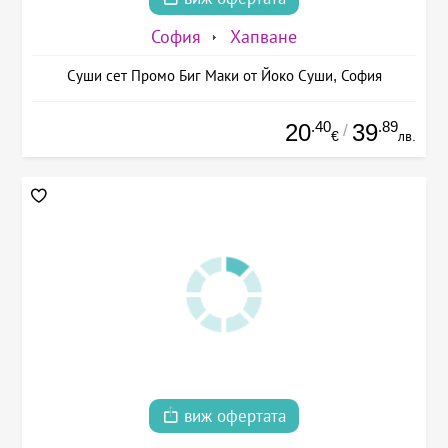
София
Хапване
Суши сет Промо Биг Маки от Йоко Суши, София
.40
.89
20
39
/
€
лв.
виж офертата