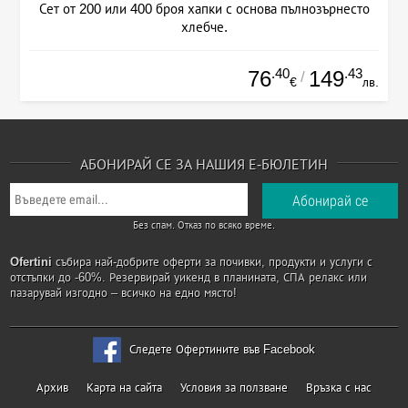
Сет от 200 или 400 броя хапки с основа пълнозърнесто
хлебче.
.40
.43
76
149
/
€
лв.
АБОНИРАЙ СЕ ЗА НАШИЯ Е-БЮЛЕТИН
Без спам. Отказ по всяко време.
Ofertini
събира най-добрите оферти за почивки, продукти и услуги с
отстъпки до -60%. Резервирай уикенд в планината, СПА релакс или
пазарувай изгодно – всичко на едно място!
Следете Офертините във Facebook
Архив
Карта на сайта
Условия за ползване
Връзка с нас