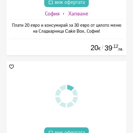
виж офертата
София
Хапване
Плати 20 евро и консумирай за 30 евро от цялото меню
на Сладкарница Cake Box, София!
20
.12
39
/
€
лв.
виж офертата