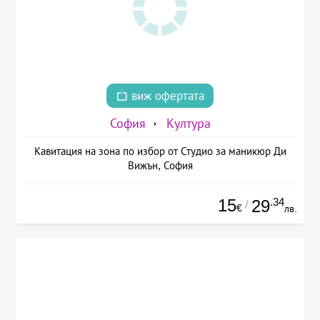
виж офертата
София
Култура
Кавитация на зона по избор от Студио за маникюр Ди
Вижън, София
15
.34
29
/
€
лв.