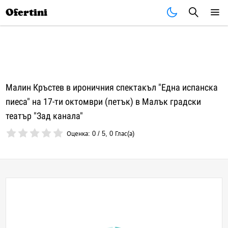
Почивки
Стоки
В града
Всички оферти
Ofertini
Малин Кръстев в ироничния спектакъл "Една испанска
пиеса" на 17-ти октомври (петък) в Малък градски
театър "Зад канала"
Оценка:
0
/
5
,
0
Глас(а)