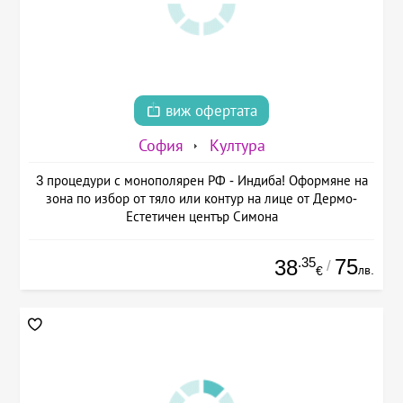
виж офертата
София
Култура
3 процедури с монополярен РФ - Индиба! Оформяне на
зона по избор от тяло или контур на лице от Дермо-
Естетичен център Симона
.35
75
38
/
лв.
€