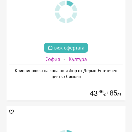
виж офертата
София
Култура
Криолиполиза на зона по избор от Дермо-Естетичен
център Симона
.46
85
43
/
лв.
€