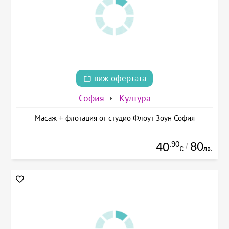
виж офертата
София
Култура
Масаж + флотация от студио Флоут Зоун София
.90
80
40
/
лв.
€