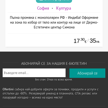
София
Култура
Пълна промяна с монополярен РФ - Индиба! Оформяне
на зона по избор от тяло или контур на лице от Дермо-
Естетичен център Симона
.90
35
17
/
лв.
€
АБОНИРАЙ СЕ ЗА НАШИЯ Е-БЮЛЕТИН
Без спам. Отказ по всяко време.
Ofertini
събира най-добрите оферти за почивки, продукти и услуги с
отстъпки до -60%. Резервирай уикенд в планината, СПА релакс или
пазарувай изгодно – всичко на едно място!