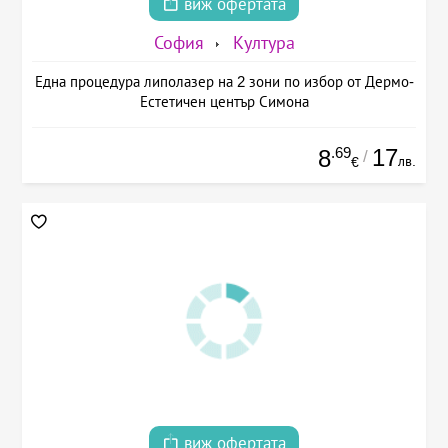
виж офертата
София
Култура
Една процедура липолазер на 2 зони по избор от Дермо-
Естетичен център Симона
.69
17
8
/
лв.
€
виж офертата