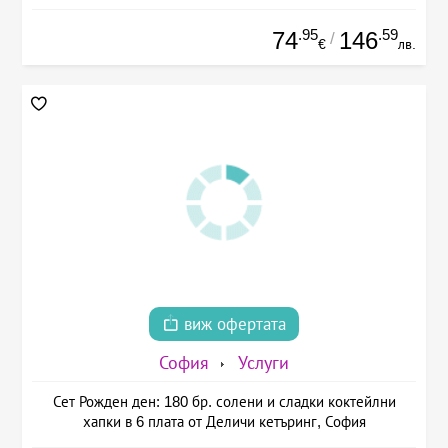
.95
.59
74
146
/
€
лв.
виж офертата
София
Услуги
Сет Рожден ден: 180 бр. солени и сладки коктейлни
хапки в 6 плата от Деличи кетъринг, София