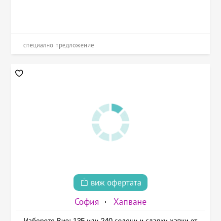
специално предложение
виж офертата
София
Хапване
Изберете Вие: 135 или 240 солени и сладки хапки от