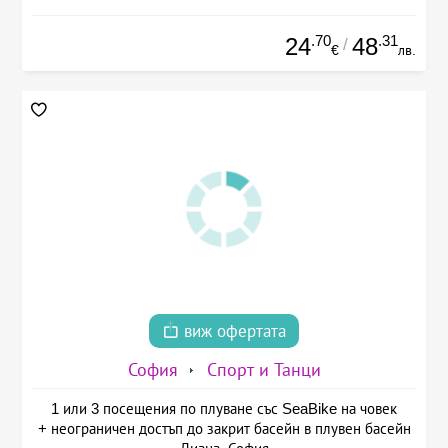
.70
.31
24
48
/
€
лв.
виж офертата
София
Спорт и Танци
1 или 3 посещения по плуване със SeaBike на човек
+ неограничен достъп до закрит басейн в плувен басейн