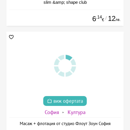
slim &amp; shape club
.14
12
6
/
лв.
€
виж офертата
София
Култура
Масаж + флотация от студио Флоут Зоун София