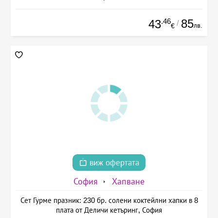
.46
85
43
/
лв.
€
виж офертата
София
Хапване
Сет Гурме празник: 230 бр. солени коктейлни хапки в 8
плата от Деличи кетъринг, София