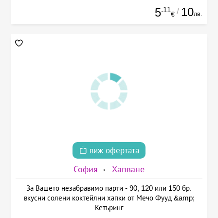
.11
10
5
/
лв.
€
виж офертата
София
Хапване
За Вашето незабравимо парти - 90, 120 или 150 бр.
вкусни солени коктейлни хапки от Мечо Фууд &amp;
Кетъринг