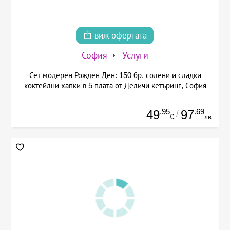
виж офертата
София
Услуги
Сет модерен Рожден Ден: 150 бр. солени и сладки
коктейлни хапки в 5 плата от Деличи кетъринг, София
.95
.69
49
97
/
€
лв.