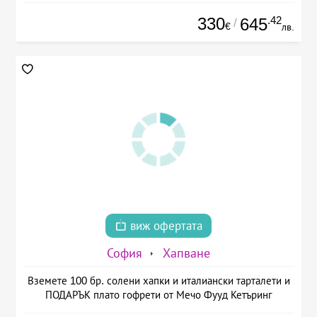
330
.42
645
/
€
лв.
виж офертата
София
Хапване
Вземете 100 бр. солени хапки и италиански тарталети и
ПОДАРЪК плато гофрети от Мечо Фууд Кетъринг