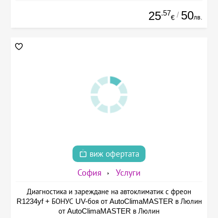
.57
50
25
/
лв.
€
виж офертата
София
Услуги
Диагностика и зареждане на автоклиматик с фреон
R1234yf + БОНУС UV-боя от AutoClimaMASTER в Люлин
от AutoClimaMASTER в Люлин