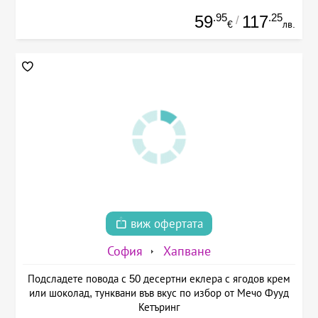
.95
.25
59
117
/
€
лв.
виж офертата
София
Хапване
Подсладете повода с 50 десертни еклера с ягодов крем
или шоколад, тунквани във вкус по избор от Мечо Фууд
Кетъринг