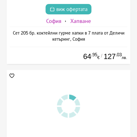
виж офертата
София
Хапване
Сет 205 бр. коктейлни гурме хапки в 7 плата от Деличи
кетъринг, София
.95
.03
64
127
/
€
лв.