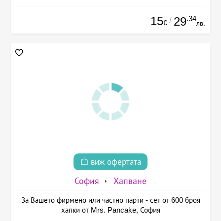
15
.34
29
/
€
лв.
виж офертата
София
Хапване
За Вашето фирмено или частно парти - сет от 600 броя
хапки от Mrs. Pancake, София