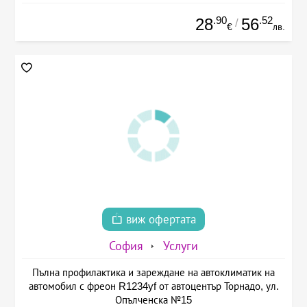
.90
.52
28
56
/
€
лв.
виж офертата
София
Услуги
Пълна профилактика и зареждане на автоклиматик на
автомобил с фреон R1234yf от автоцентър Торнадо, ул.
Опълченска №15