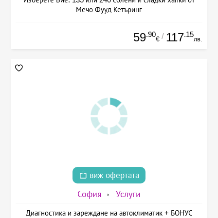
Мечо Фууд Кетъринг
.90
.15
59
117
/
€
лв.
виж офертата
София
Услуги
Диагностика и зареждане на автоклиматик + БОНУС