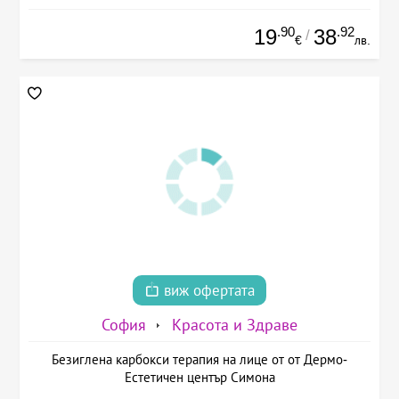
.90
.92
19
38
/
€
лв.
виж офертата
София
Красота и Здраве
Безиглена карбокси терапия на лице от от Дермо-
Естетичен център Симона