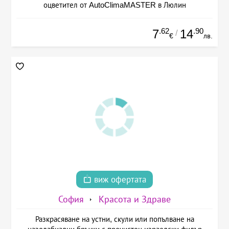
оцветител от AutoClimaMASTER в Люлин
.62
.90
7
14
/
€
лв.
виж офертата
София
Красота и Здраве
Разкрасяване на устни, скули или попълване на