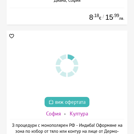
Диана, София
.18
.99
8
15
/
€
лв.
виж офертата
София
Култура
3 процедури с монополярен РФ - Индиба! Оформяне на
зона по избор от тяло или контур на лице от Дермо-