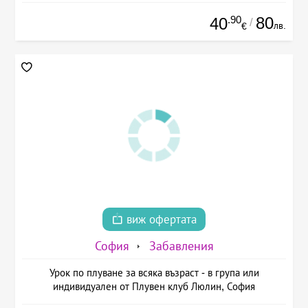
.90
80
40
/
лв.
€
виж офертата
София
Забавления
Урок по плуване за всяка възраст - в група или
индивидуален от Плувен клуб Люлин, София