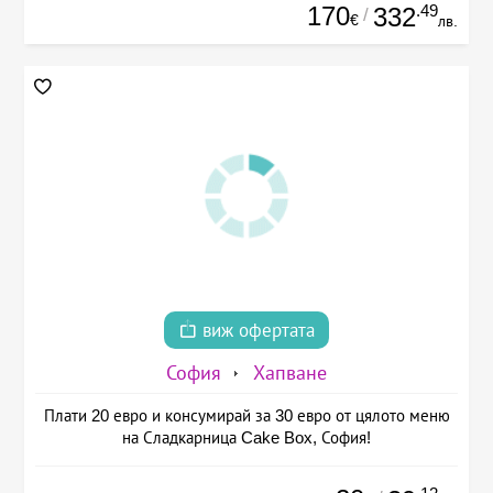
170
.49
332
/
€
лв.
виж офертата
София
Хапване
Плати 20 евро и консумирай за 30 евро от цялото меню
на Сладкарница Cake Box, София!