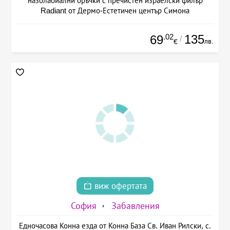
назолабиални бръчки с пречистен израелски филър
Radiant от Дермо-Естетичен център Симона
.02
135
69
/
лв.
€
виж офертата
София
Забавления
Едночасова Конна езда от Конна База Св. Иван Рилски, с.