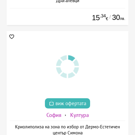
Драгалевци
.34
30
15
/
лв.
€
виж офертата
София
Култура
Криолиполиза на зона по избор от Дермо-Естетичен
център Симона