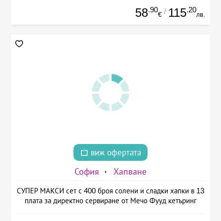
.90
.20
58
115
/
€
лв.
виж офертата
София
Хапване
СУПЕР МАКСИ сет с 400 броя солени и сладки хапки в 13
плата за директно сервиране от Мечо Фууд кетъринг