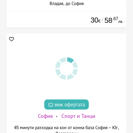
Владая, до София
30
.67
58
/
€
лв.
виж офертата
София
Спорт и Танци
45 минути разходка на кон от конна база София – Юг,