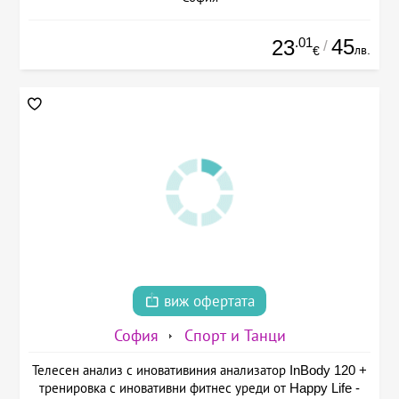
.01
45
23
/
лв.
€
виж офертата
София
Спорт и Танци
Телесен анализ с иновативиния анализатор InBody 120 +
тренировка с иновативни фитнес уреди от Happy Life -