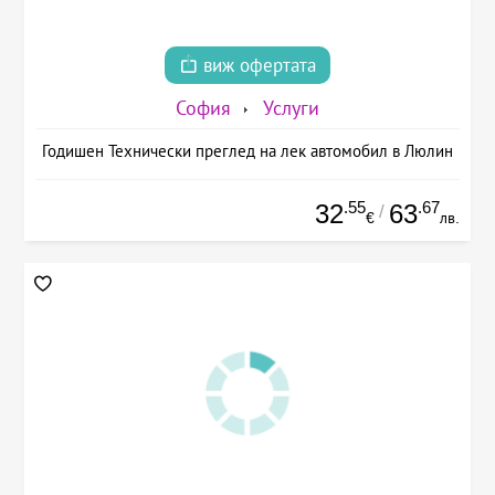
виж офертата
София
Услуги
Годишен Технически преглед на лек автомобил в Люлин
.55
.67
32
63
/
€
лв.