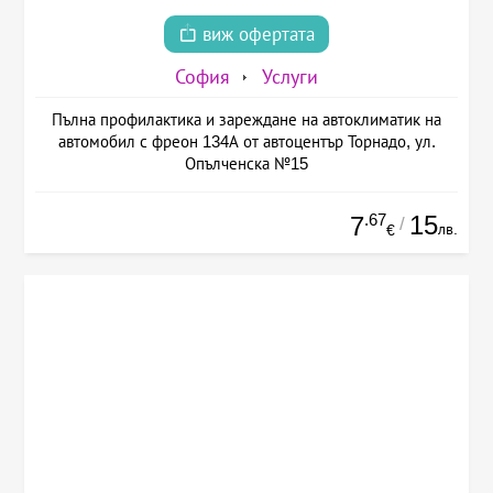
виж офертата
София
Услуги
Пълна профилактика и зареждане на автоклиматик на
автомобил с фреон 134А от автоцентър Торнадо, ул.
Опълченска №15
.67
15
7
/
лв.
€