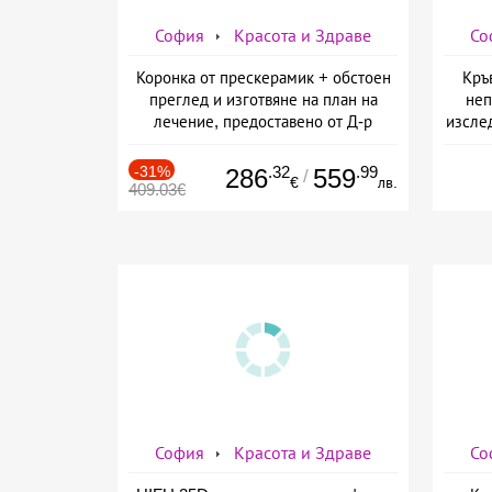
София
Красота и Здраве
Со
Коронка от прескерамик + обстоен
Кръ
преглед и изготвяне на план на
неп
лечение, предоставено от Д-р
изслед
Джонова
предо
-31%
.32
.99
286
559
/
€
лв.
409.03€
София
Красота и Здраве
Со