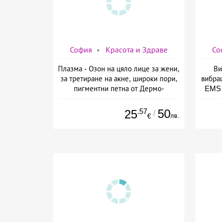
София
Красота и Здраве
Со
Плазма - Озон на цяло лице за жени,
Ви
за третиране на акне, широки пори,
вибра
пигментни петна от Дермо-
EMS 
Естетичен център Симона
изб
.57
50
25
/
лв.
€