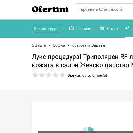
Ofertini
Почивки
Стоки
Всички оферти
Оферти
София
Красота и Здраве
Лукс процедура! Триполярен RF л
кожата в салон Женско царство 
Оценка:
0
/
5
,
0
Глас(а)