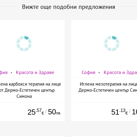
Вижте още подобни предложения
фия
Красота и Здраве
София
Красота и Здр
ена карбокси терапия на лице
Иглена мезотерапия на лиц
от Дермо-Естетичен център
Дермо-Естетичен център Си
Симона
.57
50
.13
1
25
51
/
/
лв.
€
€