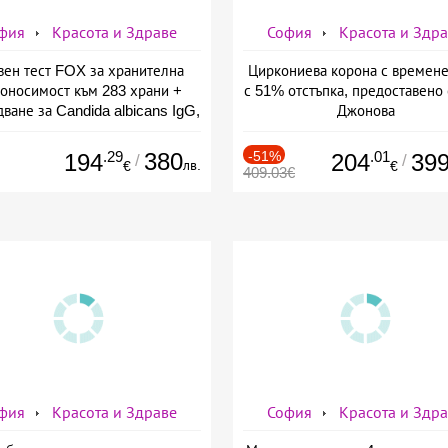
фия
Красота и Здраве
София
Красота и Здр
вен тест FOX за хранителна
Циркониева корона с времене
оносимост към 283 храни +
с 51% отстъпка, предоставено 
ване за Candida albicans IgG,
Джонова
ставено от СМДЛ Кандиларов
.29
380
-51%
.01
194
204
39
/
/
лв.
€
€
409.03€
фия
Красота и Здраве
София
Красота и Здр