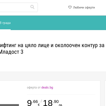
Любими оферти
В града
ифтинг на цяло лице и околоочен контур за
Младост 3
оферта от
deals.bg
9
18
/
.66
.90
€
лв.