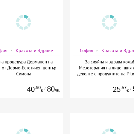
фия
Красота и Здраве
София
Красота и Здр
на процедура Дермапен на
За сияйна и здрава кожа!
 от Дермо-Естетичен център
Мезотерапия на лице, шия 
Симона
деколте с продуктите на Plur
mesoline/Refresh/ от Дерм
Естетичен център Симон
.90
80
.57
40
25
/
/
лв.
€
€