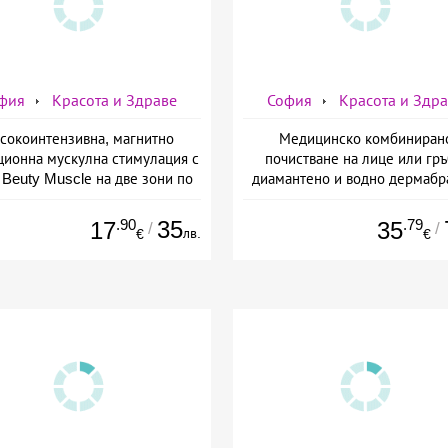
фия
Красота и Здраве
София
Красота и Здр
сокоинтензивна, магнитно
Медицинско комбиниран
ционна мускулна стимулация с
почистване на лице или гръ
Beuty Musclе на две зони по
диамантено и водно дермабр
ор за един човек от Дермо-
плюс биохимичен пилинг от Д
Естетичен център Симона
Естетичен център Симон
.90
35
.79
17
35
/
/
лв.
€
€