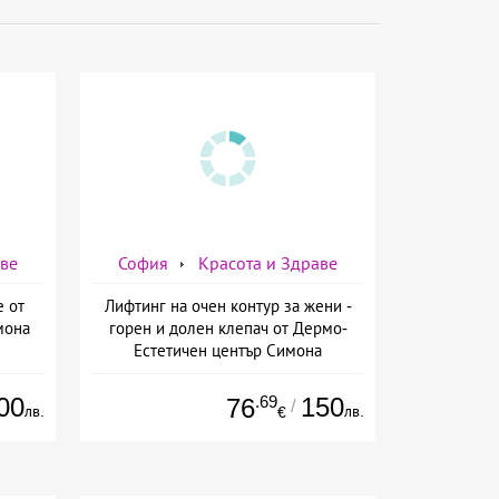
аве
София
Красота и Здраве
е от
Лифтинг на очен контур за жени -
мона
горен и долен клепач от Дермо-
Естетичен център Симона
00
.69
150
76
/
лв.
лв.
€