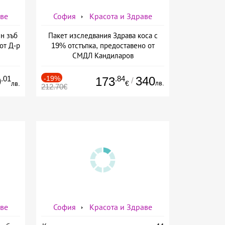
аве
София
Красота и Здраве
н зъб
Пакет изследвания Здрава коса с
от Д-р
19% отстъпка, предоставено от
СМДЛ Кандиларов
.01
-19%
.84
340
9
173
/
лв.
лв.
€
212.70€
аве
София
Красота и Здраве