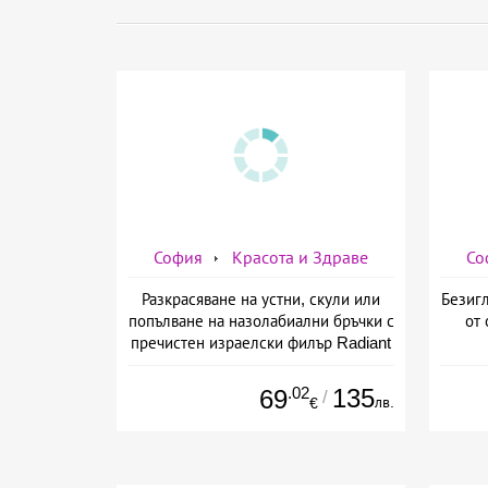
София
Красота и Здраве
Со
Разкрасяване на устни, скули или
Безигл
попълване на назолабиални бръчки с
от 
пречистен израелски филър Radiant
от Дермо-Естетичен център Симона
.02
135
69
/
лв.
€