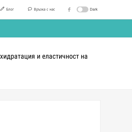
Блог
Връзка с нас
Dark
 хидратация и еластичност на