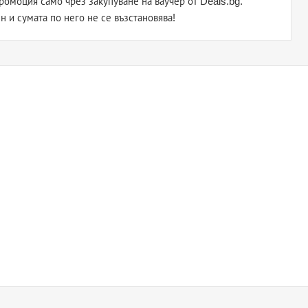
омоция само чрез закупуване на ваучер от Deals.bg.
н и сумата по него не се възстановява!