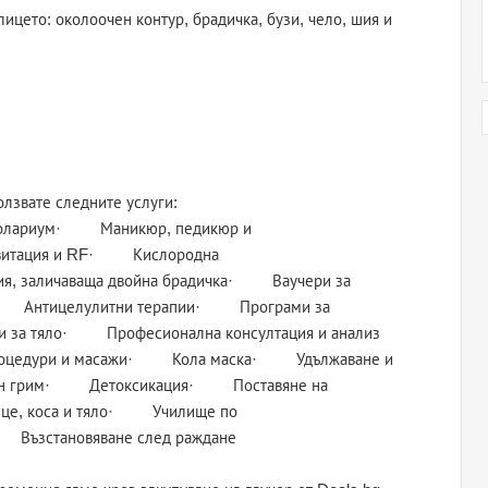
лицето: околоочен контур, брадичка, бузи, чело, шия и
олзвате следните услуги:
олариум· Маникюр, педикюр и
итация и RF· Кислородна
я, заличаваща двойна брадичка· Ваучери за
· Антицелулитни терапии· Програми за
 за тяло· Професионална консултация и анализ
оцедури и масажи· Кола маска· Удължаване и
лен грим· Детоксикация· Поставяне на
ице, коса и тяло· Училище по
Възстановяване след раждане