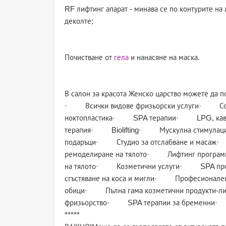
RF лифтинг апарат - минава се по контурите на 
деколте;
Почистване от
гела
и нанасяне на маска.
В салон за красота Женско царство можете да п
· Всички видове фризьорски услуги· С
ноктопластика· SPA терапии· LPG, кав
терапия· Biolifting· Мускулна стимулаци
подаръци· Студио за отслабване и масаж
ремоделиране на тялото· Лифтинг програми
на тялото· Козметични услуги· SPA пр
сгъстяване на коса и мигли· Професиона
обици· Пълна гама козметични продукти-л
фризьорство· SPA терапии за бременни· 
*****