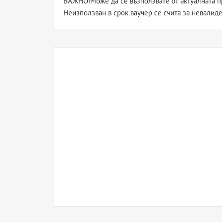
ВАЖНО!Може да се възползвате от актуалната пр
Неизползван в срок ваучер се счита за невалиде