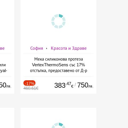
аве
София
Красота и Здраве
Мека силиконова протеза
или
VertexThermoSens със 17%
yal-
отстъпка, предоставено от Д-р
о-
Джонова
а
50
-17%
.47
750
383
/
лв.
лв.
€
460.61€