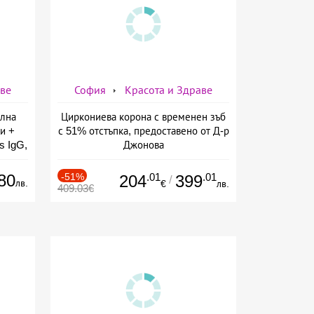
аве
София
Красота и Здраве
елна
Циркониева корона с временен зъб
и +
с 51% отстъпка, предоставено от Д-р
s IgG,
Джонова
ларов
80
-51%
.01
.01
204
399
/
лв.
€
лв.
409.03€