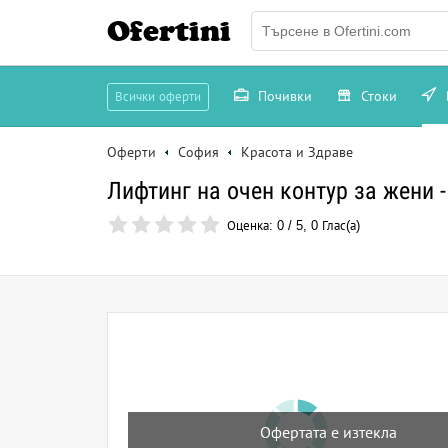
Ofertini
Почивки
Стоки
Всички оферти
Оферти
София
Красота и Здраве
Лифтинг на очен контур за жени 
Оценка:
0
/
5
,
0
Глас(а)
Офертата е изтекла