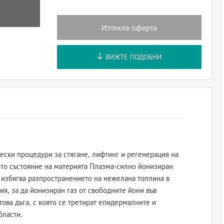
Изтекла оферта
ВИЖТЕ ПОДОБНИ
чески процедури за стягане, лифтинг и регенерация на
тото състояние на материята Плазма-силно йонизиран
е избягва разпространението на нежелана топлина в
я, за да йонизиран газ от свободните йони във
това дъга, с която се третират епидермалните и
бласти.