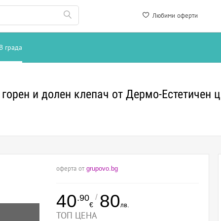
Любими оферти
В града
- горен и долен клепач от Дермо-Естетичен
оферта от
grupovo.bg
40
80
/
.90
€
лв.
ТОП ЦЕНА