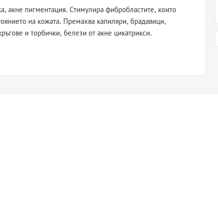
а, акне пигментация. Стимулира фибробластите, които
стоянието на кожата. Премахва капиляри, брадавици,
кръгове и торбички, белези от акне цикатрикси.