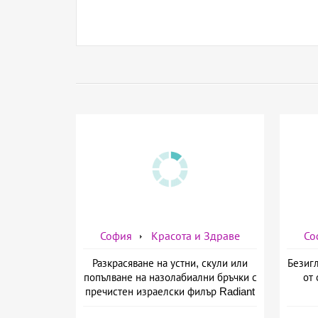
София
Красота и Здраве
Со
Разкрасяване на устни, скули или
Безигл
попълване на назолабиални бръчки с
от 
пречистен израелски филър Radiant
от Дермо-Естетичен център Симона