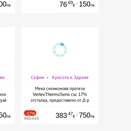
00
.69
150
76
/
лв.
лв.
€
аве
София
Красота и Здраве
Мека силиконова протеза
или
VertexThermoSens със 17%
yal-
отстъпка, предоставено от Д-р
о-
Джонова
а
50
-17%
.47
750
383
/
лв.
лв.
€
460.61€