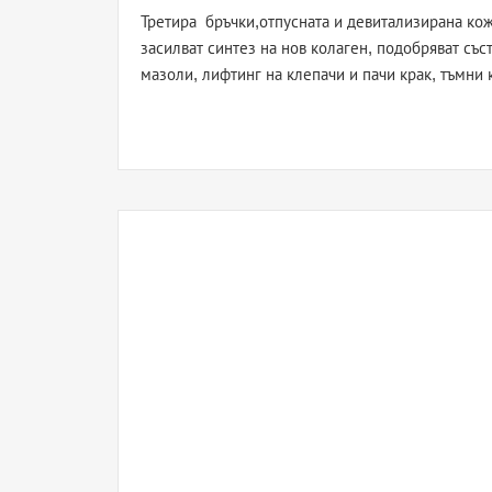
Третира бръчки,отпусната и девитализирана кож
засилват синтез на нов колаген, подобряват съ
мазоли, лифтинг на клепачи и пачи крак, тъмни 