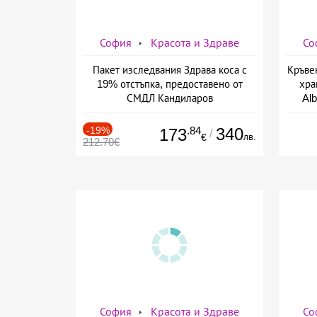
София
Красота и Здраве
Со
Пакет изследвания Здрава коса с
Кръве
19% отстъпка, предоставено от
хра
СМДЛ Кандиларов
Alb
зд
-19%
.84
340
173
/
лв.
€
212.70€
София
Красота и Здраве
Со