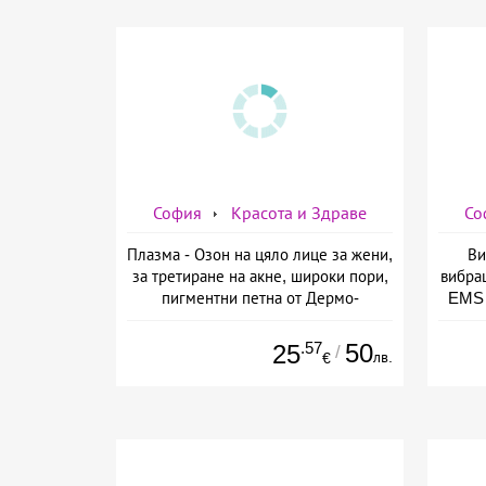
София
Красота и Здраве
Со
Плазма - Озон на цяло лице за жени,
Ви
за третиране на акне, широки пори,
вибра
пигментни петна от Дермо-
EMS 
Естетичен център Симона
изб
.57
50
25
/
лв.
€