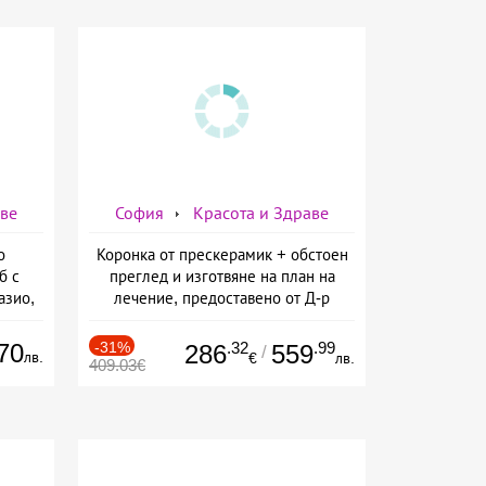
аве
София
Красота и Здраве
о
Коронка от прескерамик + обстоен
б с
преглед и изготвяне на план на
азио,
лечение, предоставено от Д-р
ермо-
Джонова
а
70
-31%
.32
.99
286
559
/
лв.
€
лв.
409.03€