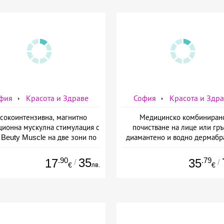
фия
Красота и Здраве
София
Красота и Здр
сокоинтензивна, магнитно
Медицинско комбиниран
ционна мускулна стимулация с
почистване на лице или гръ
Beuty Musclе на две зони по
диамантено и водно дермабр
ор за един човек от Дермо-
плюс биохимичен пилинг от Д
Естетичен център Симона
Естетичен център Симон
.90
35
.79
17
35
/
/
лв.
€
€