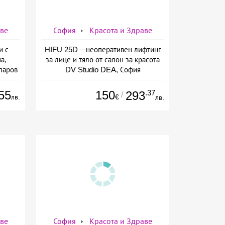
аве
София
Красота и Здраве
и с
HIFU 25D – неоперативен лифтинг
а,
за лице и тяло от салон за красота
ларов
DV Studio DEA, София
55
150
.37
293
/
лв.
€
лв.
аве
София
Красота и Здраве