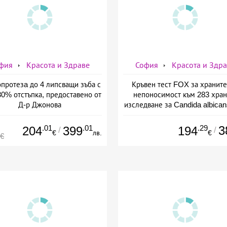
фия
Красота и Здраве
София
Красота и Здр
протезa до 4 липсващи зъба с
Кръвен тест FOX за хранит
30% отстъпка, предоставено от
непоносимост към 283 хран
Д-р Джонова
изследване за Candida albican
предоставено от СМДЛ Канди
.01
.01
.29
3
204
399
194
/
/
€
лв.
€
4€