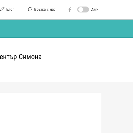
Блог
Връзка с нас
Dark
 център Симона