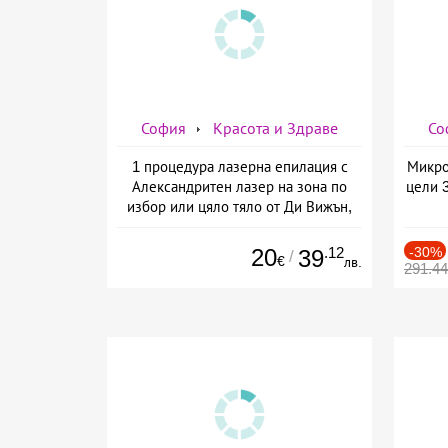
София
Красота и Здраве
Со
1 процедура лазерна епилация с
Микро
Александритен лазер на зона по
цели 
избор или цяло тяло от Ди Вижън,
София
20
.12
-30%
39
/
€
лв.
291.4