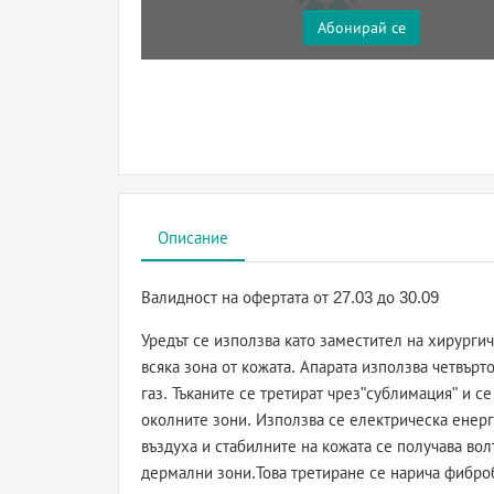
Абонирай се
Описание
Валидност на офертата
от 27.03 до 30.09
Уредът се използва като заместител на хирурги
всяка зона от кожата. Апарата използва четвър
газ. Тъканите се третират чрез"сублимация" и с
околните зони. Използва се електрическа енерги
въздуха и стабилните на кожата се получава вол
дермални зони.Това третиране се нарича фибро