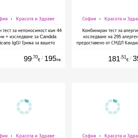
фия
Красота и Здраве
София
Красота и Здр
н тест за непоносимост към 44
Комбиниран тест за алерги
ни + изследване за Candida
изследване на 295 алерген
icans IgG! Грижа за вашето
предоставено от СМДЛ Канди
раве от СМДЛ Кандиларов
.70
195
.51
3
99
181
/
/
лв.
€
€
фия
Красота и Здраве
София
Красота и Здр