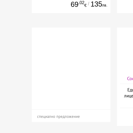
.02
135
69
/
лв.
€
Со
Ед
лице
специално предложение