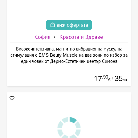
виж офертата
София
Красота и Здраве
Високоинтензивна, магнитно вибрационна мускулна
стимулация с EMS Beuty Musclе на две зони по избор за
един човек от Дермо-Естетичен център Симона
.90
35
17
/
лв.
€