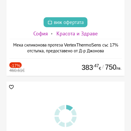
виж офертата
София
Красота и Здраве
Мека силиконова протеза VertexThermoSens със 17%
отстъпка, предоставено от Д-р Джонова
-17%
.47
750
383
/
лв.
€
460.61€