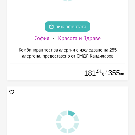
виж офертата
София
Красота и Здраве
Комбиниран тест за алергии с изследване на 295
алергена, предоставено от СМДЛ Кандиларов
.51
355
181
/
лв.
€