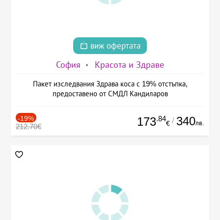
виж офертата
София
Красота и Здраве
Пакет изследвания Здрава коса с 19% отстъпка,
предоставено от СМДЛ Кандиларов
-19%
.84
340
173
/
лв.
€
212.70€