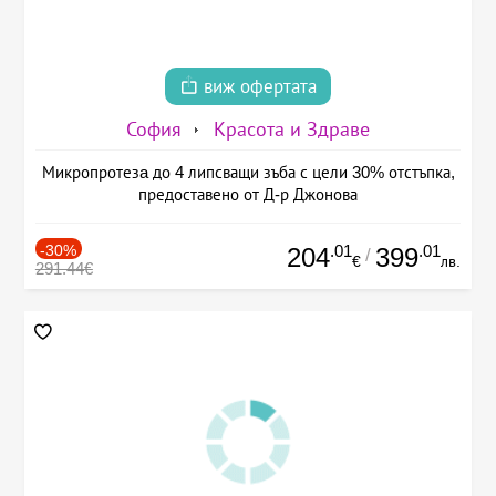
виж офертата
София
Красота и Здраве
Микропротезa до 4 липсващи зъба с цели 30% отстъпка,
предоставено от Д-р Джонова
-30%
.01
.01
204
399
/
€
лв.
291.44€