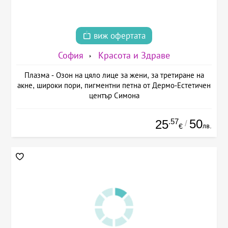
виж офертата
София
Красота и Здраве
Плазма - Озон на цяло лице за жени, за третиране на
акне, широки пори, пигментни петна от Дермо-Естетичен
център Симона
.57
50
25
/
лв.
€