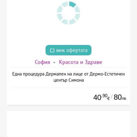
виж офертата
София
Красота и Здраве
Една процедура Дермапен на лице от Дермо-Естетичен
център Симона
.90
80
40
/
лв.
€