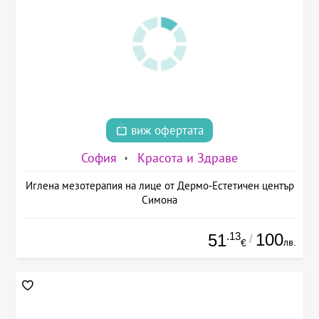
виж офертата
София
Красота и Здраве
Иглена мезотерапия на лице от Дермо-Естетичен център
Симона
.13
100
51
/
лв.
€