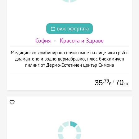
виж офертата
София
Красота и Здраве
Медицинско комбинирано почистване на лице или гръб с
диамантено и водно дермабразио, плюс биохимичен
пилинг от Дермо-Естетичен център Симона
.79
70
35
/
лв.
€