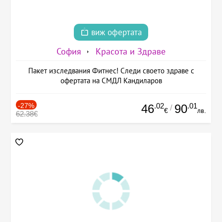
виж офертата
София
Красота и Здраве
Пакет изследвания Фитнес! Следи своето здраве с
офертата на СМДЛ Кандиларов
-27%
.02
.01
46
90
/
€
лв.
62.38€