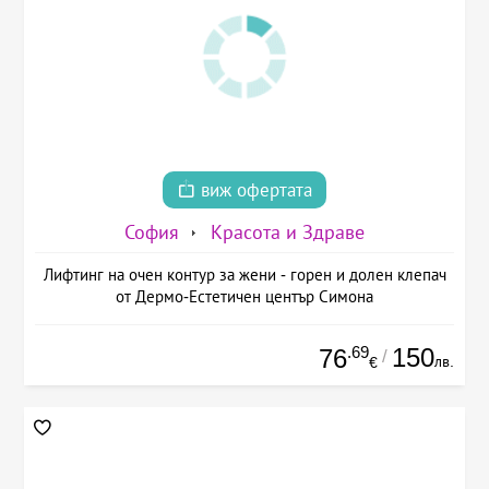
виж офертата
София
Красота и Здраве
Лифтинг на очен контур за жени - горен и долен клепач
от Дермо-Естетичен център Симона
.69
150
76
/
лв.
€