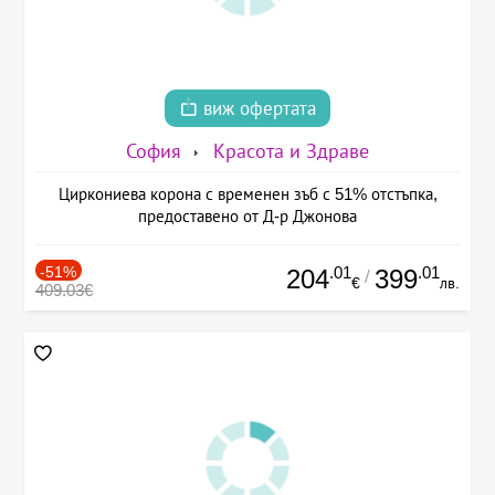
виж офертата
София
Красота и Здраве
Циркониева корона с временен зъб с 51% отстъпка,
предоставено от Д-р Джонова
-51%
.01
.01
204
399
/
€
лв.
409.03€