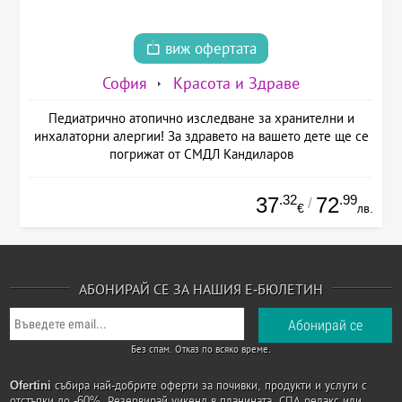
виж офертата
София
Красота и Здраве
Педиатрично атопично изследване за хранителни и
инхалаторни алергии! За здравето на вашето дете ще се
погрижат от СМДЛ Кандиларов
.32
.99
37
72
/
€
лв.
АБОНИРАЙ СЕ ЗА НАШИЯ Е-БЮЛЕТИН
Без спам. Отказ по всяко време.
Ofertini
събира най-добрите оферти за почивки, продукти и услуги с
отстъпки до -60%. Резервирай уикенд в планината, СПА релакс или