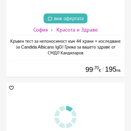
виж офертата
София
Красота и Здраве
Кръвен тест за непоносимост към 44 храни + изследване
за Candida Albicans IgG! Грижа за вашето здраве от
СМДЛ Кандиларов
.70
195
99
/
лв.
€