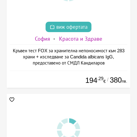
виж офертата
София
Красота и Здраве
Кръвен тест FOX за хранителна непоносимост към 283
храни + изследване за Candida albicans IgG,
предоставено от СМДЛ Кандиларов
.29
380
194
/
лв.
€