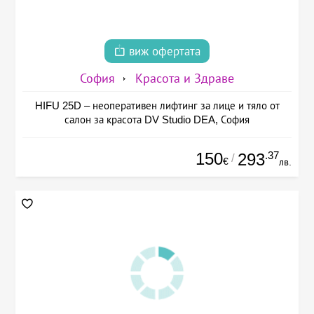
виж офертата
София
Красота и Здраве
HIFU 25D – неоперативен лифтинг за лице и тяло от
салон за красота DV Studio DEA, София
150
.37
293
/
€
лв.