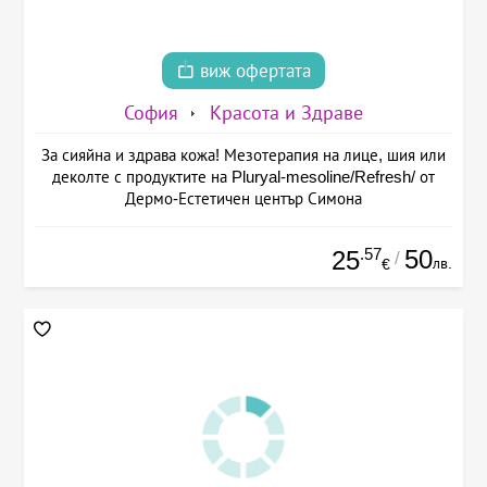
виж офертата
София
Красота и Здраве
За сияйна и здрава кожа! Мезотерапия на лице, шия или
деколте с продуктите на Pluryal-mesoline/Refresh/ от
Дермо-Естетичен център Симона
.57
50
25
/
лв.
€