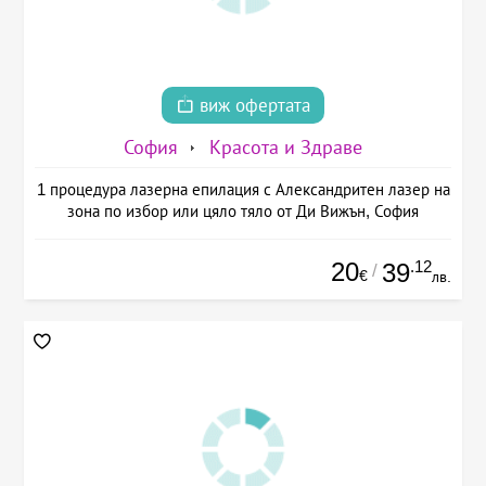
виж офертата
София
Красота и Здраве
1 процедура лазерна епилация с Александритен лазер на
зона по избор или цяло тяло от Ди Вижън, София
20
.12
39
/
€
лв.