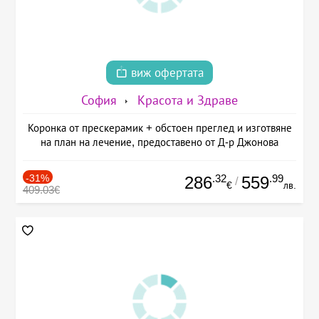
виж офертата
София
Красота и Здраве
Коронка от прескерамик + обстоен преглед и изготвяне
на план на лечение, предоставено от Д-р Джонова
-31%
.32
.99
286
559
/
€
лв.
409.03€