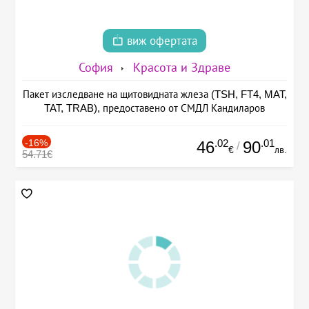
виж офертата
София
Красота и Здраве
Пакет изследване на щитовидната жлеза (TSH, FT4, MAT,
TAT, TRAB), предоставено от СМДЛ Кандиларов
-16%
.02
.01
46
90
/
€
лв.
54.71€