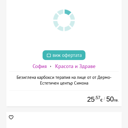
виж офертата
София
Красота и Здраве
Безиглена карбокси терапия на лице от от Дермо-
Естетичен център Симона
.57
50
25
/
лв.
€