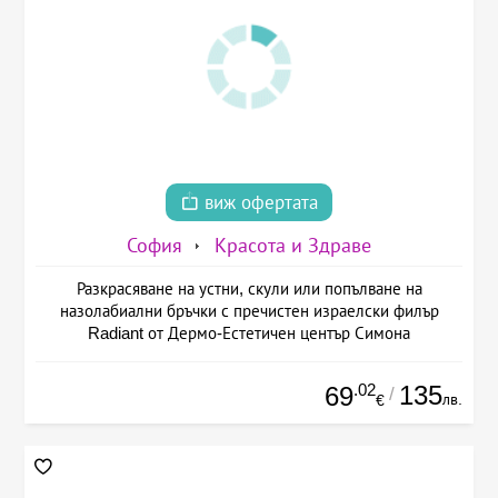
виж офертата
София
Красота и Здраве
Разкрасяване на устни, скули или попълване на
назолабиални бръчки с пречистен израелски филър
Radiant от Дермо-Естетичен център Симона
.02
135
69
/
лв.
€