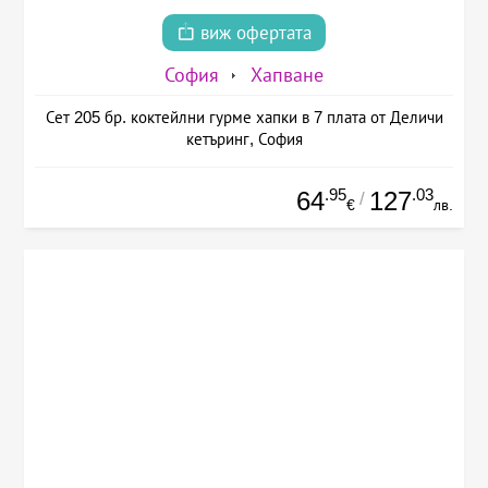
виж офертата
София
Хапване
Сет 205 бр. коктейлни гурме хапки в 7 плата от Деличи
кетъринг, София
.95
.03
64
127
/
€
лв.