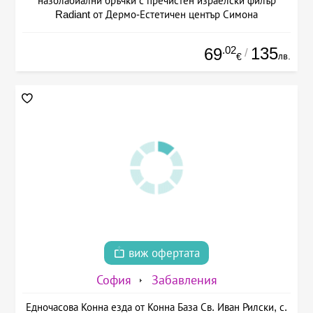
назолабиални бръчки с пречистен израелски филър
Radiant от Дермо-Естетичен център Симона
.02
135
69
/
лв.
€
виж офертата
София
Забавления
Едночасова Конна езда от Конна База Св. Иван Рилски, с.