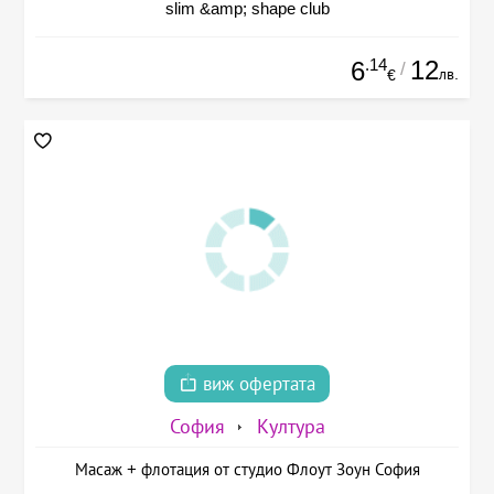
slim &amp; shape club
.14
12
6
/
лв.
€
виж офертата
София
Култура
Масаж + флотация от студио Флоут Зоун София