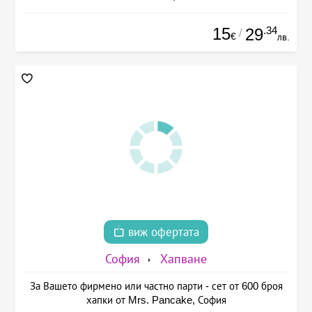
15
.34
29
/
€
лв.
виж офертата
София
Хапване
За Вашето фирмено или частно парти - сет от 600 броя
хапки от Mrs. Pancake, София