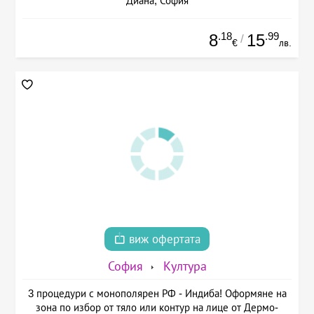
Диана, София
.18
.99
8
15
/
€
лв.
виж офертата
София
Култура
3 процедури с монополярен РФ - Индиба! Оформяне на
зона по избор от тяло или контур на лице от Дермо-