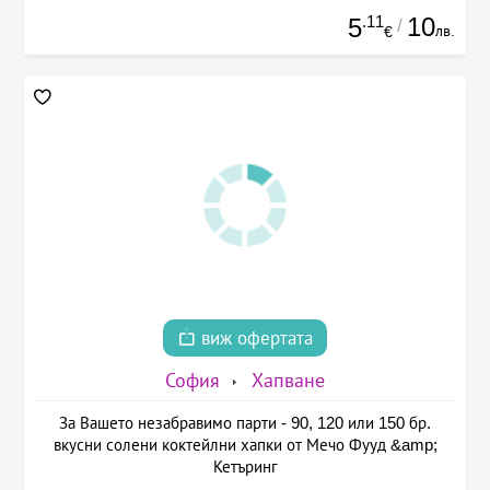
.11
10
5
/
лв.
€
виж офертата
София
Хапване
За Вашето незабравимо парти - 90, 120 или 150 бр.
вкусни солени коктейлни хапки от Мечо Фууд &amp;
Кетъринг