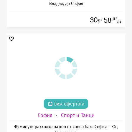
Владая, до София
30
.67
58
/
€
лв.
виж офертата
София
Спорт и Танци
45 минути разходка на кон от конна база София – Юг,