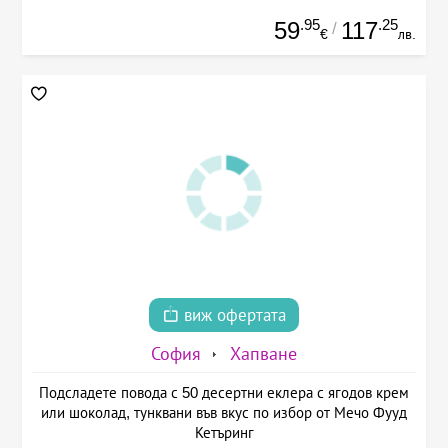
.95
.25
59
117
/
€
лв.
виж офертата
София
Хапване
Подсладете повода с 50 десертни еклера с ягодов крем
или шоколад, тунквани във вкус по избор от Мечо Фууд
Кетъринг