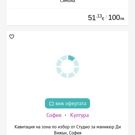
Симона
.13
100
51
/
лв.
€
виж офертата
София
Култура
Кавитация на зона по избор от Студио за маникюр Ди
Вижън, София