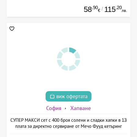
.90
.20
58
115
/
€
лв.
виж офертата
София
Хапване
СУПЕР МАКСИ сет с 400 броя солени и сладки хапки в 13
плата за директно сервиране от Мечо Фууд кетъринг