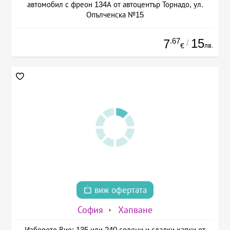
автомобил с фреон 134А от автоцентър Торнадо, ул.
Опълченска №15
.67
15
7
/
лв.
€
виж офертата
София
Хапване
Изберете Вие: 135 или 240 солени и сладки хапки от