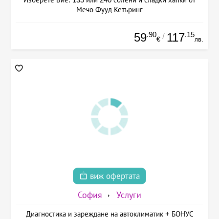
Мечо Фууд Кетъринг
.90
.15
59
117
/
€
лв.
виж офертата
София
Услуги
Диагностика и зареждане на автоклиматик + БОНУС