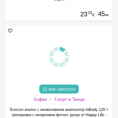
.01
45
23
/
лв.
€
виж офертата
София
Спорт и Танци
Телесен анализ с иновативиния анализатор InBody 120 +
тренировка с иновативни фитнес уреди от Happy Life -