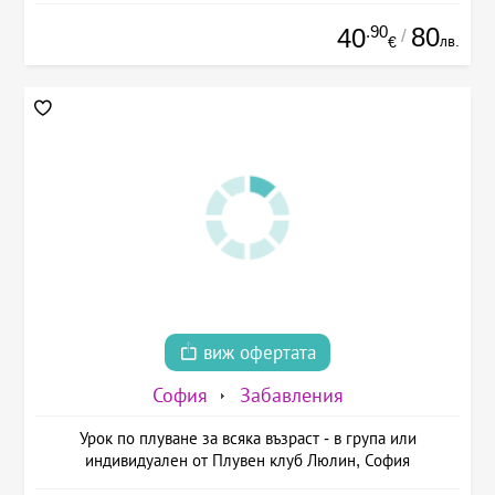
.90
80
40
/
лв.
€
виж офертата
София
Забавления
Урок по плуване за всяка възраст - в група или
индивидуален от Плувен клуб Люлин, София