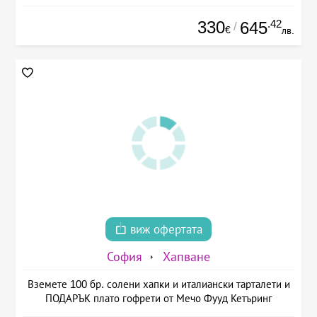
330
.42
645
/
€
лв.
виж офертата
София
Хапване
Вземете 100 бр. солени хапки и италиански тарталети и
ПОДАРЪК плато гофрети от Мечо Фууд Кетъринг