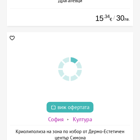
Драгалевци
.34
30
15
/
лв.
€
виж офертата
София
Култура
Криолиполиза на зона по избор от Дермо-Естетичен
център Симона