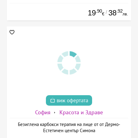
.90
.92
19
38
/
€
лв.
виж офертата
София
Красота и Здраве
Безиглена карбокси терапия на лице от от Дермо-
Естетичен център Симона