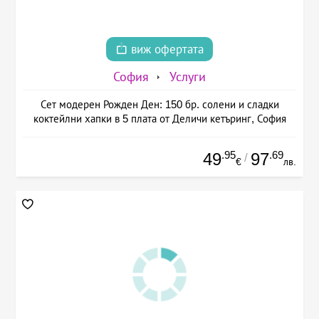
виж офертата
София
Услуги
Сет модерен Рожден Ден: 150 бр. солени и сладки
коктейлни хапки в 5 плата от Деличи кетъринг, София
.95
.69
49
97
/
€
лв.