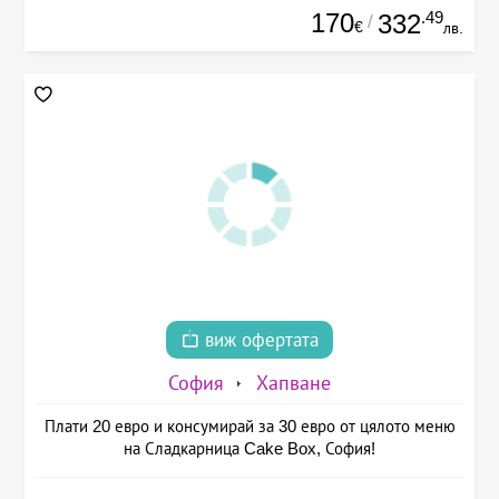
170
.49
332
/
€
лв.
виж офертата
София
Хапване
Плати 20 евро и консумирай за 30 евро от цялото меню
на Сладкарница Cake Box, София!