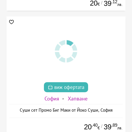
20
.12
39
/
€
лв.
виж офертата
София
Хапване
Суши сет Промо Биг Маки от Йоко Суши, София
.40
.89
20
39
/
€
лв.