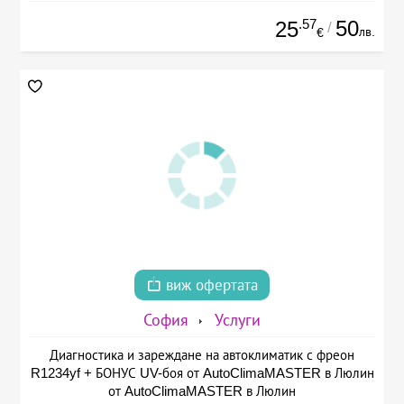
.57
50
25
/
лв.
€
виж офертата
София
Услуги
Диагностика и зареждане на автоклиматик с фреон
R1234yf + БОНУС UV-боя от AutoClimaMASTER в Люлин
от AutoClimaMASTER в Люлин