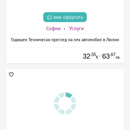
виж офертата
София
Услуги
Годишен Технически преглед на лек автомобил в Люлин
.55
.67
32
63
/
€
лв.