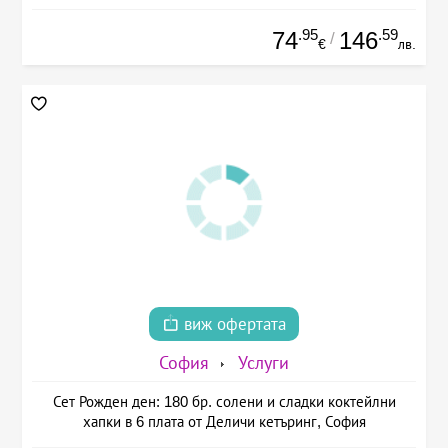
.95
.59
74
146
/
€
лв.
виж офертата
София
Услуги
Сет Рожден ден: 180 бр. солени и сладки коктейлни
хапки в 6 плата от Деличи кетъринг, София