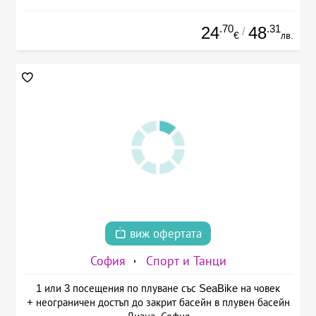
.70
.31
24
48
/
€
лв.
виж офертата
София
Спорт и Танци
1 или 3 посещения по плуване със SeaBike на човек
+ неограничен достъп до закрит басейн в плувен басейн