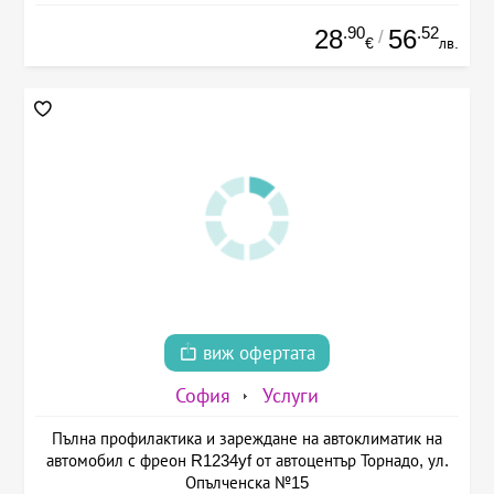
.90
.52
28
56
/
€
лв.
виж офертата
София
Услуги
Пълна профилактика и зареждане на автоклиматик на
автомобил с фреон R1234yf от автоцентър Торнадо, ул.
Опълченска №15