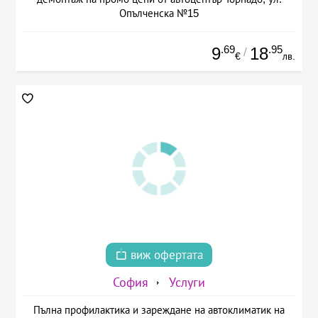
Опълченска №15
.69
.95
9
18
/
€
лв.
виж офертата
София
Услуги
Пълна профилактика и зареждане на автоклиматик на