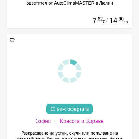
оцветител от AutoClimaMASTER в Люлин
.62
.90
7
14
/
€
лв.
виж офертата
София
Красота и Здраве
Разкрасяване на устни, скули или попълване на