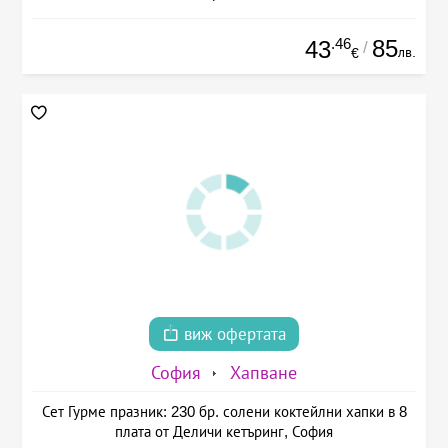
.46
85
43
/
лв.
€
виж офертата
София
Хапване
Сет Гурме празник: 230 бр. солени коктейлни хапки в 8
плата от Деличи кетъринг, София