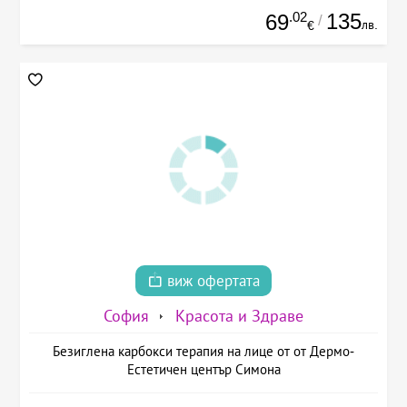
.02
135
69
/
лв.
€
виж офертата
София
Красота и Здраве
Безиглена карбокси терапия на лице от от Дермо-
Естетичен център Симона