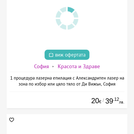
виж офертата
София
Красота и Здраве
1 процедура лазерна епилация с Александритен лазер на
зона по избор или цяло тяло от Ди Вижън, София
20
.12
39
/
€
лв.