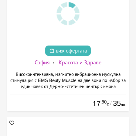
виж офертата
София
Красота и Здраве
Високоинтензивна, магнитно вибрационна мускулна
стимулация с EMS Beuty Musclе на две зони по избор за
един човек от Дермо-Естетичен център Симона
.90
35
17
/
лв.
€