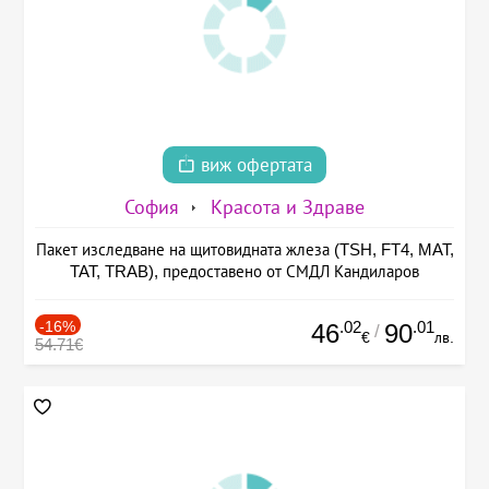
виж офертата
София
Красота и Здраве
Пакет изследване на щитовидната жлеза (TSH, FT4, MAT,
TAT, TRAB), предоставено от СМДЛ Кандиларов
-16%
.02
.01
46
90
/
€
лв.
54.71€