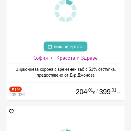
виж офертата
София
Красота и Здраве
Циркониева корона с временен зъб с 51% отстъпка,
предоставено от Д-р Джонова
-51%
.01
.01
204
399
/
€
лв.
409.03€