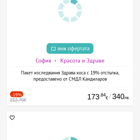
виж офертата
София
Красота и Здраве
Пакет изследвания Здрава коса с 19% отстъпка,
предоставено от СМДЛ Кандиларов
-19%
.84
340
173
/
лв.
€
212.70€