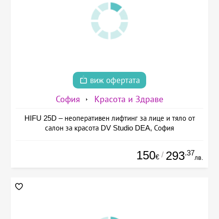
виж офертата
София
Красота и Здраве
HIFU 25D – неоперативен лифтинг за лице и тяло от
салон за красота DV Studio DEA, София
150
.37
293
/
€
лв.