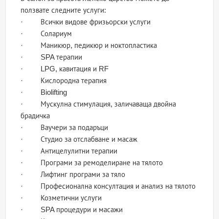
ползвате следните услуги:
· Всички видове фризьорски услуги
· Солариум
· Маникюр, педикюр и ноктопластика
· SPA терапии
· LPG, кавитация и RF
· Кислородна терапия
· Biolifting
· Мускулна стимулация, заличаваща двойна
брадичка
· Ваучери за подаръци
· Студио за отслабване и масаж
· Антицелулитни терапии
· Програми за ремоделиране на тялото
· Лифтинг програми за тяло
· Професионална консултация и анализ на тялото
· Козметични услуги
· SPA процедури и масажи