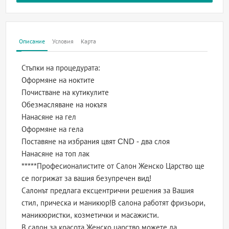
Описание
Условия
Карта
Стъпки на процедурата:
Оформяне на ноктите
Почистване на кутикулите
Обезмасляване на нокътя
Нанасяне на гел
Оформяне на гела
Поставяне на избрания цвят CND - два слоя
Нанасяне на топ лак
*****Професионалистите от Салон Женско Царство ще
се погрижат за вашия безупречен вид!
Салонът предлага ексцентрични решения за Вашия
стил, прическа и маникюр!В салона работят фризьори,
маникюристки, козметички и масажисти.
В салон за красота Женско царство можете да