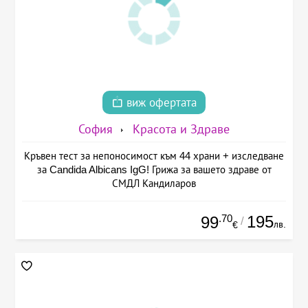
виж офертата
София
Красота и Здраве
Кръвен тест за непоносимост към 44 храни + изследване
за Candida Albicans IgG! Грижа за вашето здраве от
СМДЛ Кандиларов
.70
195
99
/
лв.
€