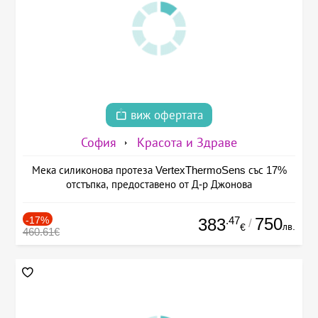
виж офертата
София
Красота и Здраве
Мека силиконова протеза VertexThermoSens със 17%
отстъпка, предоставено от Д-р Джонова
-17%
.47
750
383
/
лв.
€
460.61€