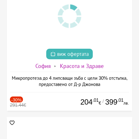
виж офертата
София
Красота и Здраве
Микропротезa до 4 липсващи зъба с цели 30% отстъпка,
предоставено от Д-р Джонова
-30%
.01
.01
204
399
/
€
лв.
291.44€