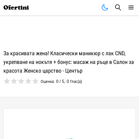
Почивки
Стоки
В града
Всички оферти
Ofertini
За красивата жена! Класически маникюр с лак CND,
укрепване на нокътя + бонус: масаж на ръце в Салон за
красота Женско царство - Център
Оценка:
0
/
5
,
0
Глас(а)