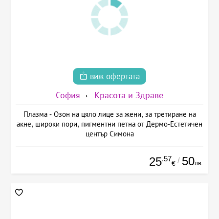
виж офертата
София
Красота и Здраве
Плазма - Озон на цяло лице за жени, за третиране на
акне, широки пори, пигментни петна от Дермо-Естетичен
център Симона
.57
50
25
/
лв.
€