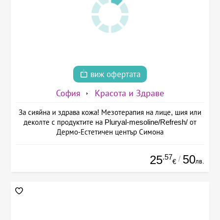
виж офертата
София
Красота и Здраве
За сияйна и здрава кожа! Мезотерапия на лице, шия или
деколте с продуктите на Pluryal-mesoline/Refresh/ от
Дермо-Естетичен център Симона
.57
50
25
/
лв.
€