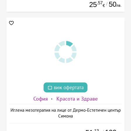
.57
50
25
/
лв.
€
виж офертата
София
Красота и Здраве
Иглена мезотерапия на лице от Дермо-Естетичен център
Симона
.13