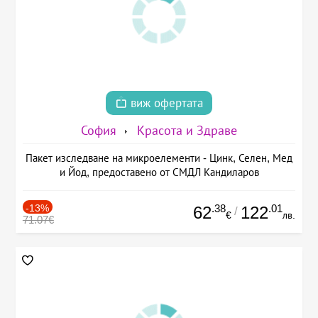
виж офертата
София
Красота и Здраве
Пакет изследване на микроелементи - Цинк, Селен, Мед
и Йод, предоставено от СМДЛ Кандиларов
-13%
.38
.01
62
122
/
€
лв.
71.07€