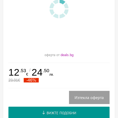
оферта от
deals.bg
12
24
/
.53
.50
€
лв.
23.01
€
-46%
Изтекла оферта
ВИЖТЕ ПОДОБНИ