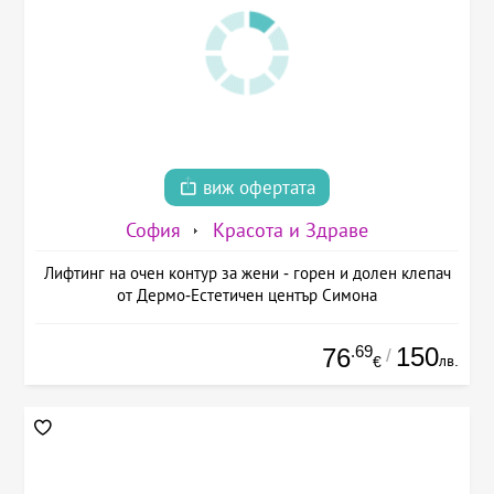
виж офертата
София
Красота и Здраве
Лифтинг на очен контур за жени - горен и долен клепач
от Дермо-Естетичен център Симона
.69
150
76
/
лв.
€