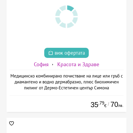
виж офертата
София
Красота и Здраве
Медицинско комбинирано почистване на лице или гръб с
диамантено и водно дермабразио, плюс биохимичен
пилинг от Дермо-Естетичен център Симона
.79
70
35
/
лв.
€