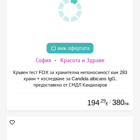
виж офертата
София
Красота и Здраве
Кръвен тест FOX за хранителна непоносимост към 283
храни + изследване за Candida albicans IgG,
предоставено от СМДЛ Кандиларов
.29
380
194
/
лв.
€