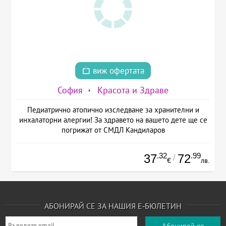
виж офертата
София
Красота и Здраве
Педиатрично атопично изследване за хранителни и
инхалаторни алергии! За здравето на вашето дете ще се
погрижат от СМДЛ Кандиларов
.32
.99
37
72
/
€
лв.
АБОНИРАЙ СЕ ЗА НАШИЯ Е-БЮЛЕТИН