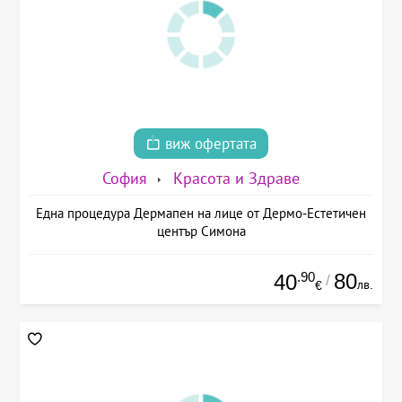
виж офертата
София
Красота и Здраве
Една процедура Дермапен на лице от Дермо-Естетичен
център Симона
.90
80
40
/
лв.
€