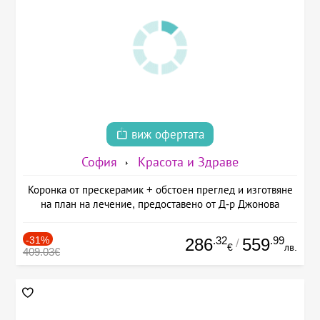
виж офертата
София
Красота и Здраве
Коронка от прескерамик + обстоен преглед и изготвяне
на план на лечение, предоставено от Д-р Джонова
-31%
.32
.99
286
559
/
€
лв.
409.03€