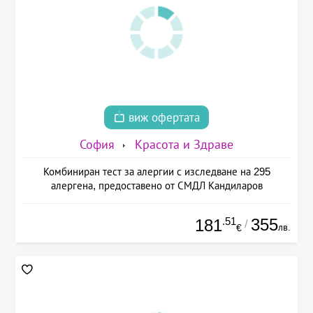
виж офертата
София
Красота и Здраве
Комбиниран тест за алергии с изследване на 295
алергена, предоставено от СМДЛ Кандиларов
.51
355
181
/
лв.
€