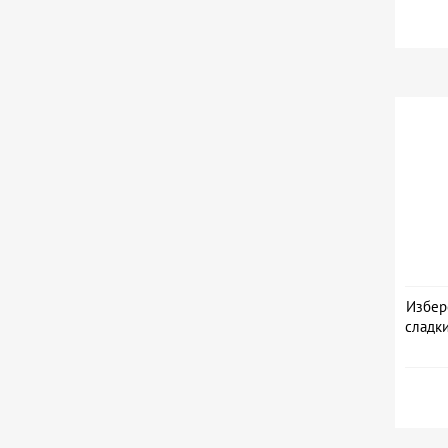
Избер
сладк