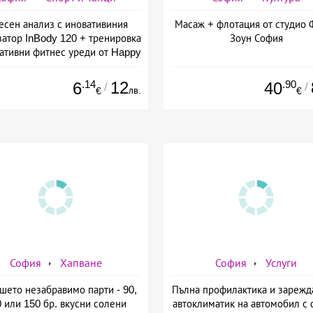
есен анализ с иновативиния
Масаж + флотация от студио 
затор InBody 120 + тренировка
Зоун София
вативни фитнес уреди от Happy
ife - slim &amp; shape club
.14
12
.90
6
40
/
/
лв.
€
€
София
Хапване
София
Услуги
шето незабравимо парти - 90,
Пълна профилактика и зарежд
 или 150 бр. вкусни солени
автоклиматик на автомобил с