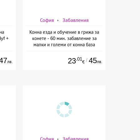
София
Забавления
на
Конна езда и обучение в грижа за
yf +
конете - 60 мин. забавление за
малки и големи от конна база
 от
Ласкар, София
ин
47
.01
45
23
/
лв.
лв.
€
София
Забавления