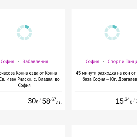
София
Забавления
София
Спорт и Танц
очасова Конна езда от Конна
45 минути разходка на кон от
Св. Иван Рилски, с. Владая, до
база София – Юг, Драгале
София
30
.67
.34
58
15
/
/
€
лв.
€