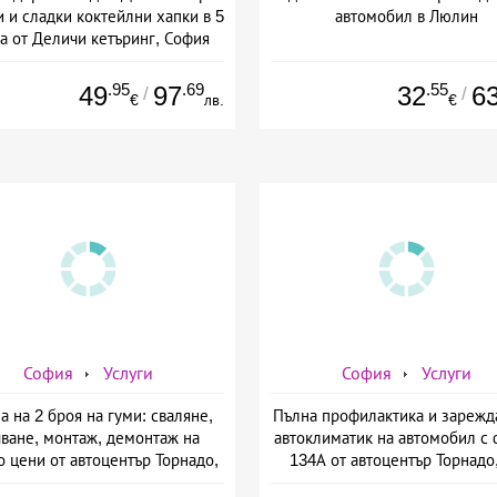
 и сладки коктейлни хапки в 5
автомобил в Люлин
а от Деличи кетъринг, София
.95
.69
.55
49
97
32
6
/
/
€
лв.
€
София
Услуги
София
Услуги
а на 2 броя на гуми: сваляне,
Пълна профилактика и зарежд
чване, монтаж, демонтаж на
автоклиматик на автомобил с
 цени от автоцентър Торнадо,
134А от автоцентър Торнадо,
ул. Опълченска №15
Опълченска №15