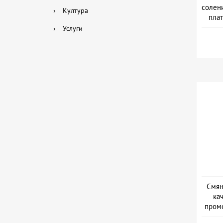
солени
›
Култура
плат
›
Услуги
Смян
ка
промо