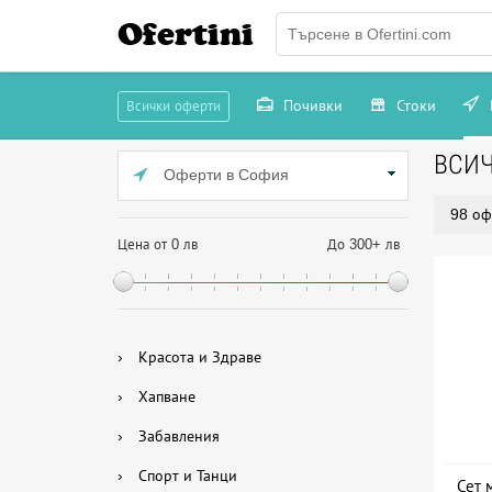
Ofertini
Почивки
Стоки
Всички оферти
ВСИ
Оферти в София
98 оф
Цена от 0 лв
До 300+ лв
›
Красота и Здраве
›
Хапване
›
Забавления
›
Спорт и Танци
Сет 