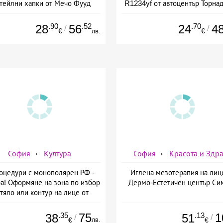
тейлни хапки от Мечо Фууд
R1234yf от автоцентър Торнад
&amp; Кетъринг
Опълченска №15
.90
.52
.70
28
56
24
4
/
/
€
лв.
€
София
Култура
София
Красота и Здр
оцедури с монополярен РФ -
Иглена мезотерапия на лиц
а! Оформяне на зона по избор
Дермо-Естетичен център Си
 тяло или контур на лице от
мо-Естетичен център Симона
.35
75
.13
1
38
51
/
/
лв.
€
€