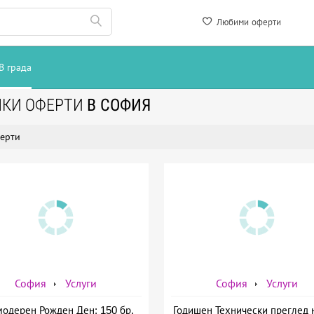
Любими оферти
В града
ЧКИ ОФЕРТИ
В СОФИЯ
ерти
София
Услуги
София
Услуги
модерен Рожден Ден: 150 бр.
Годишен Технически преглед 