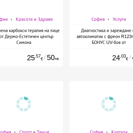
фия
Красота и Здраве
София
Услуги
лена карбокси терапия на лице
Диагностика и зареждане 
 от Дермо-Естетичен център
автоклиматик с фреон R1234
Симона
БОНУС UV-боя от
AutoClimaMASTER в Люлин
AutoClimaMASTER в Люл
.57
50
.03
25
24
/
/
лв.
€
€
София
Спорт и Танци
София
Култура