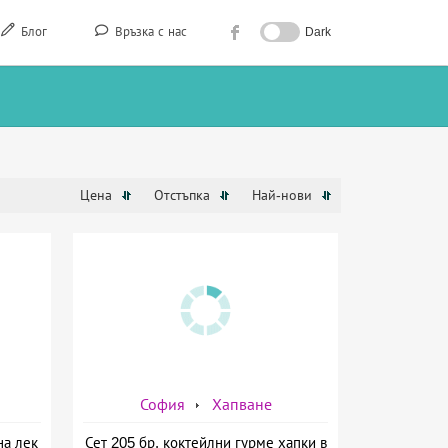
Блог
Връзка с нас
Dark
Цена
Отстъпка
Най-нови
София
Хапване
на лек
Сет 205 бр. коктейлни гурме хапки в