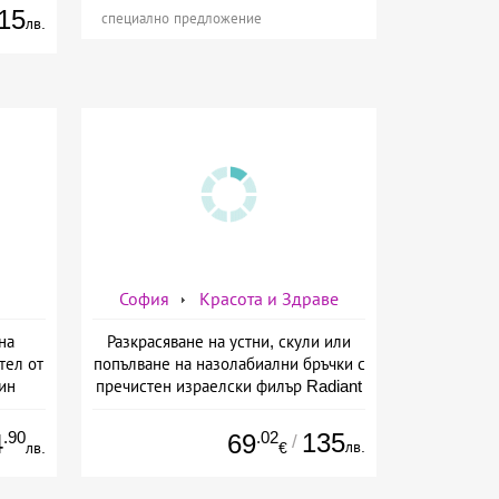
15
специално предложение
лв.
София
Красота и Здраве
на
Разкрасяване на устни, скули или
тел от
попълване на назолабиални бръчки с
ин
пречистен израелски филър Radiant
от Дермо-Естетичен център Симона
.90
.02
135
4
69
/
лв.
лв.
€