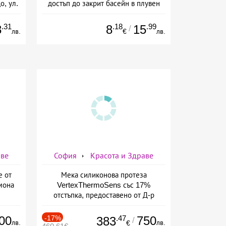
о, ул.
достъп до закрит басейн в плувен
басейн Диана, София
.31
.18
.99
8
8
15
/
лв.
€
лв.
аве
София
Красота и Здраве
е от
Мека силиконова протеза
мона
VertexThermoSens със 17%
отстъпка, предоставено от Д-р
Джонова
00
-17%
.47
750
383
/
лв.
лв.
€