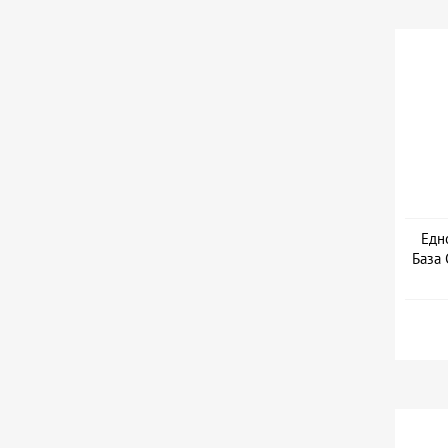
Едн
База 