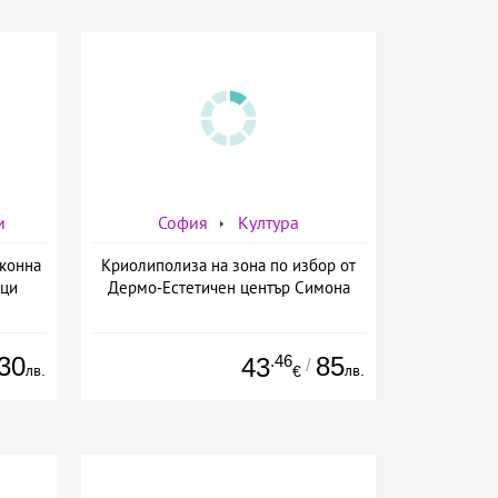
и
София
Култура
 конна
Криолиполиза на зона по избор от
вци
Дермо-Естетичен център Симона
30
.46
85
43
/
лв.
лв.
€