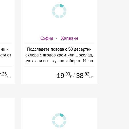
София
Хапване
ени и
Подсладете повода с 50 десертни
ата от
еклера с ягодов крем или шоколад,
тунквани във вкус по избор от Мечо
Фууд Кетъринг
.25
.90
.92
7
19
38
/
лв.
€
лв.