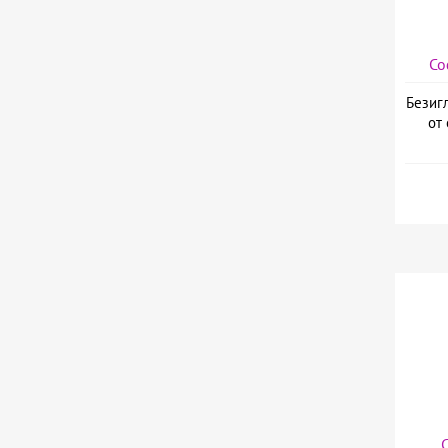
Со
Безиг
от