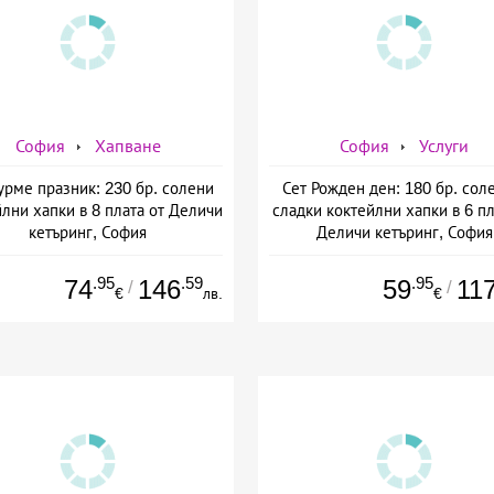
София
Хапване
София
Услуги
Гурме празник: 230 бр. солени
Сет Рожден ден: 180 бр. сол
лни хапки в 8 плата от Деличи
сладки коктейлни хапки в 6 пл
кетъринг, София
Деличи кетъринг, София
.95
.59
.95
74
146
59
11
/
/
€
лв.
€