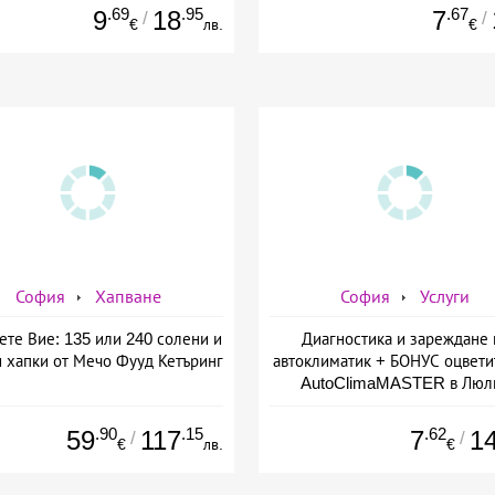
.69
.95
.67
9
18
7
/
/
€
лв.
€
София
Хапване
София
Услуги
ете Вие: 135 или 240 солени и
Диагностика и зареждане 
и хапки от Мечо Фууд Кетъринг
автоклиматик + БОНУС оцвети
AutoClimaMASTER в Люл
.90
.15
.62
59
117
7
1
/
/
€
лв.
€