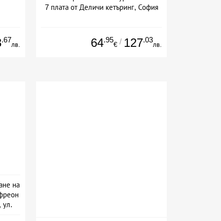
7 плата от Деличи кетъринг, София
.67
.95
.03
3
64
127
/
лв.
€
лв.
ане на
 фреон
 ул.