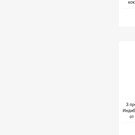
кок
3 пр
Индиб
от
Дер