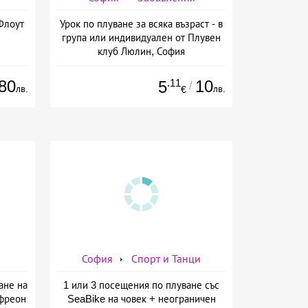
Флоут
Урок по плуване за всяка възраст - в
група или индивидуален от Плувен
клуб Люлин, София
80
.11
10
5
/
лв.
лв.
€
София
Спорт и Танци
ане на
1 или 3 посещения по плуване със
 фреон
SeaBike на човек + неограничен