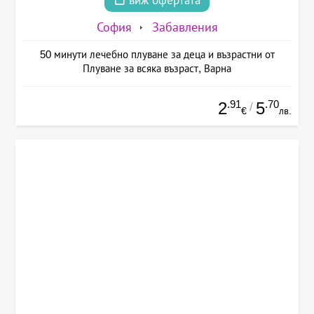
виж офертата
София
Забавления
50 минути лечебно плуване за деца и възрастни от
Плуване за всяка възраст, Варна
.91
.70
2
5
/
€
лв.