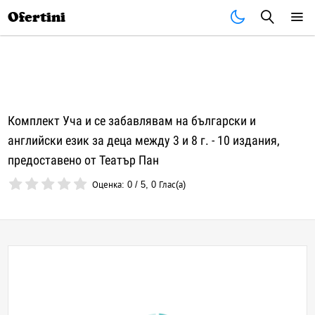
Почивки
Стоки
В града
Всички оферти
Ofertini
Комплект Уча и се забавлявам на български и
английски език за деца между 3 и 8 г. - 10 издания,
предоставено от Театър Пан
Оценка:
0
/
5
,
0
Глас(а)