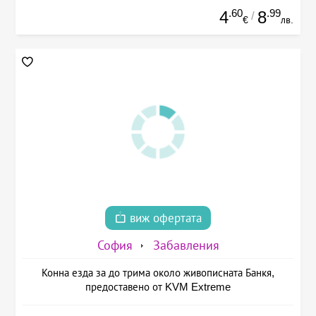
.60
.99
4
8
/
€
лв.
виж офертата
София
Забавления
Конна езда за до трима около живописната Банкя,
предоставено от KVM Extreme