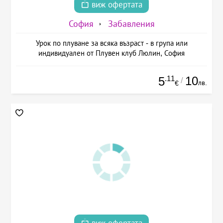
виж офертата
София
Забавления
Урок по плуване за всяка възраст - в група или
индивидуален от Плувен клуб Люлин, София
.11
10
5
/
лв.
€