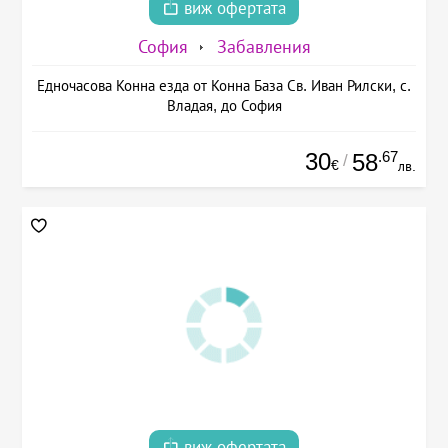
виж офертата
София
Забавления
Едночасова Конна езда от Конна База Св. Иван Рилски, с.
Владая, до София
30
.67
58
/
€
лв.
виж офертата