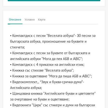
Описание
Условия
Карта
• Компактдиск с песни "Веселата азбука"- 30 песни за
българската азбука, произношение на буквите и
стихчета;
• Компактдиск с песни за буквите от българската и
английската азбуки "Мога да пея АБВ и ABC";
• Компактдиск с 4 приказки на английски език;
• Книжка със стихове "Веселата азбука";
• Книжка за оцветяване "Мога да пиша АБВ и ABC";
• Видеокомплект,, “Звук и буква-сричка-дума”-
Английската азбука;
• Щанцована книжка "Английските букви и цветовете"
за очертаване на букви и оцветяване;
• Видеокнига "Цирк" със стикери и думи на български