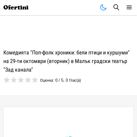
Почивки
Стоки
В града
Всички оферти
Ofertini
Комедията "Поп-фолк хроники: бели птици и куршуми"
на 29-ти октомври (вторник) в Малък градски театър
"Зад канала"
Оценка:
0
/
5
,
0
Глас(а)