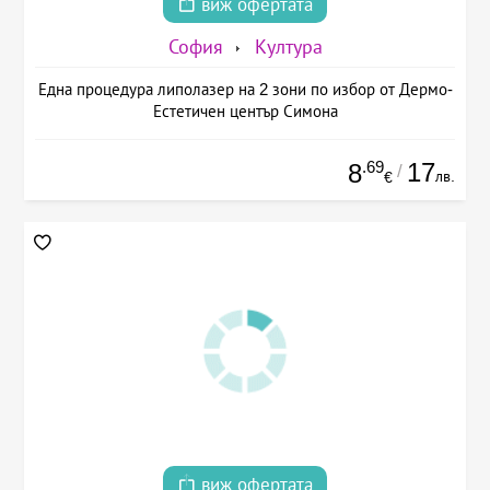
виж офертата
София
Култура
Една процедура липолазер на 2 зони по избор от Дермо-
Естетичен център Симона
.69
17
8
/
лв.
€
виж офертата