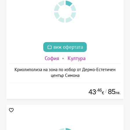
виж офертата
София
Култура
Криолиполиза на зона по избор от Дермо-Естетичен
център Симона
.46
85
43
/
лв.
€