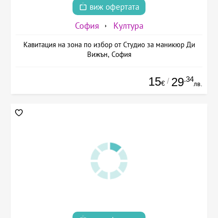
виж офертата
София
Култура
Кавитация на зона по избор от Студио за маникюр Ди
Вижън, София
15
.34
29
/
€
лв.