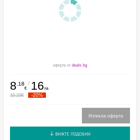
оферта от
deals.bg
8
16
/
.18
€
лв.
10.23
€
-20%
Изтекла оферта
ВИЖТЕ ПОДОБНИ