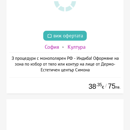
виж офертата
София
Култура
3 процедури с монополярен РФ - Индиба! Оформяне на
зона по избор от тяло или контур на лице от Дермо-
Естетичен център Симона
.35
75
38
/
лв.
€