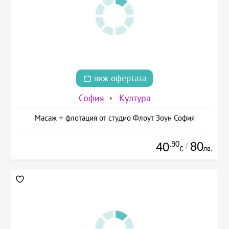
виж офертата
София
Култура
Масаж + флотация от студио Флоут Зоун София
.90
80
40
/
лв.
€