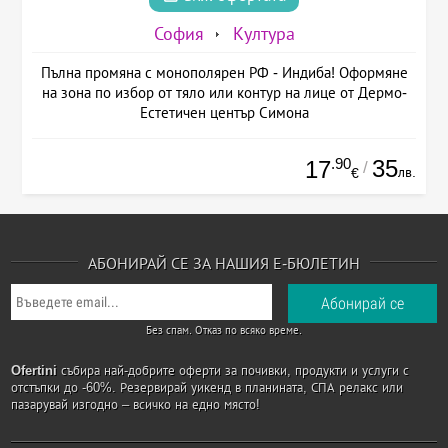
София
Култура
Пълна промяна с монополярен РФ - Индиба! Оформяне
на зона по избор от тяло или контур на лице от Дермо-
Естетичен център Симона
.90
35
17
/
лв.
€
АБОНИРАЙ СЕ ЗА НАШИЯ Е-БЮЛЕТИН
Без спам. Отказ по всяко време.
Ofertini
събира най-добрите оферти за почивки, продукти и услуги с
отстъпки до -60%. Резервирай уикенд в планината, СПА релакс или
пазарувай изгодно – всичко на едно място!