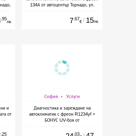
надо,
134А от автоцентър Торнадо, ул.
Опълченска №15
.95
.67
15
8
7
/
лв.
лв.
€
София
Услуги
ени и
Диагностика и зареждане на
ата от
автоклиматик с фреон R1234yf +
БОНУС UV-боя от
AutoClimaMASTER в Люлин от
AutoClimaMASTER в Люлин
.25
.03
47
7
24
/