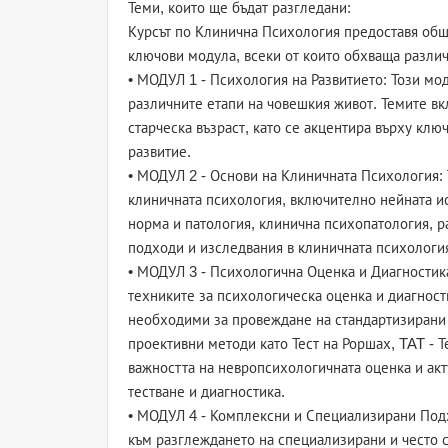
Теми, които ще бъдат разгледани:
Курсът по Клинична Психология предоставя обш
ключови модула, всеки от които обхваща различ
• МОДУЛ 1 - Психология на Развитието: Този мо
различните етапи на човешкия живот. Темите вк
старческа възраст, като се акцентира върху кл
развитие.
• МОДУЛ 2 - Основи на Клиничната Психология:
клиничната психология, включително нейната и
норма и патология, клинична психопатология, р
подходи и изследвания в клиничната психология
• МОДУЛ 3 - Психологична Оценка и Диагностика
техниките за психологическа оценка и диагност
необходими за провеждане на стандартизирани 
проективни методи като Тест на Роршах, TAT - Т
важността на невропсихологичната оценка и акт
тестване и диагностика.
• МОДУЛ 4 - Комплексни и Специализирани Подх
към разглеждането на специализирани и често с