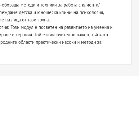
о обхваща методи и техники за работа с клиенти/
глеждаме детска и юношеска клинична психология,
е на лица от тази група.
гия: Този модул е посветен на развитието на умения и
иране и терапия. Той е изключително важен, тъй като
сродните области практически насоки и методи за