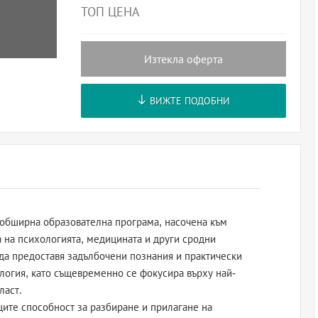
ТОП ЦЕНА
Изтекла оферта
ВИЖТЕ ПОДОБНИ
 обширна образователна програма, насочена към
 на психологията, медицината и други сродни
 да предоставя задълбочени познания и практически
логия, като същевременно се фокусира върху най-
ласт.
ците способност за разбиране и прилагане на