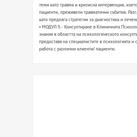
теми като травма и кризисна интервенция, коет
пациенти, преживели травматични събития. Раз
като предлага стратегии за диагностика и лечени
• МОДУЛ 5 - Консултиране в Клиничната Психоло
знания в областта на психологическото консулт
предоставя на специалистите в психологията и 
работа с различни клиенти/ пациенти.