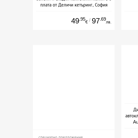
плата от Деличи кетъринг, София
.95
.69
49
97
/
€
лв.
Ди
авток
A
специално предложение