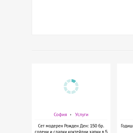
София
Услуги
Сет модерен Рожден Ден: 150 бр.
Годиш
солени и сладки коктейлни хапки в 5