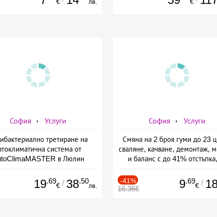
€
лв.
€
София
Услуги
София
Услуги
ибактериално третиране на
Смяна на 2 броя гуми до 23 ц
втоклиматична система от
сваляне, качване, демонтаж, 
utoClimaMASTER в Люлин
и баланс с до 41% отстъпка,
Автосервиз Торнадо
.69
.50
-41%
.69
19
38
9
1
/
/
€
лв.
€
16.36€