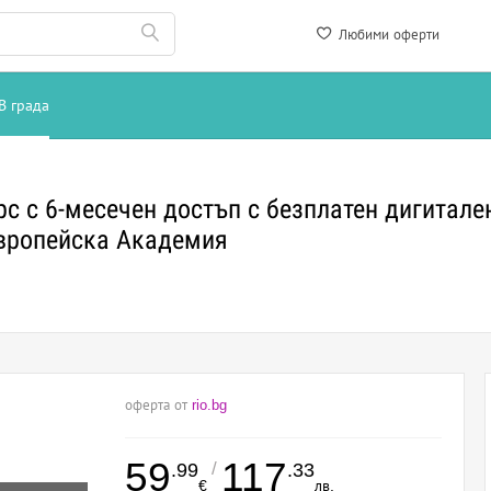
Любими оферти
В града
с с 6-месечен достъп с безплатен дигитален
Европейска Академия
оферта от
rio.bg
59
117
/
.99
.33
€
лв.