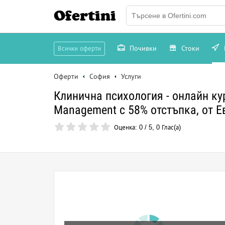
Ofertini
Почивки
Стоки
Всички оферти
Оферти
София
Услуги
Клинична психология - онлайн кур
Management с 58% отстъпка, от 
Оценка:
0
/
5
,
0
Глас(а)