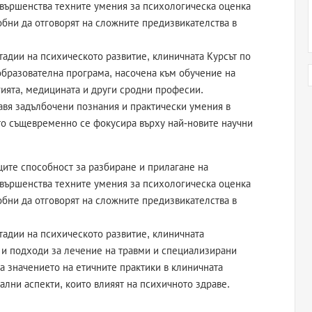
вършенства техните умения за психологическа оценка
обни да отговорят на сложните предизвикателства в
адии на психическото развитие, клиничната Курсът по
бразователна програма, насочена към обучение на
гията, медицината и други сродни професии.
тавя задълбочени познания и практически умения в
ато същевременно се фокусира върху най-новите научни
ците способност за разбиране и прилагане на
вършенства техните умения за психологическа оценка
обни да отговорят на сложните предизвикателства в
тадии на психическото развитие, клиничната
 и подходи за лечение на травми и специализирани
а значението на етичните практики в клиничната
ални аспекти, които влияят на психичното здраве.