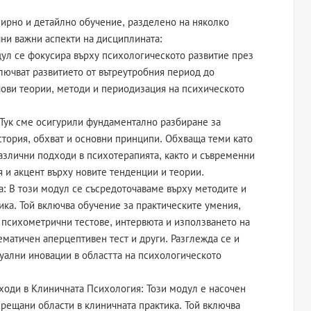
ирно и детайлно обучение, разделено на няколко
ни важни аспекти на дисциплината:
дул се фокусира върху психологическото развитие през
лючват развитието от вътреутробния период до
ючови теории, методи и периодизация на психическото
 Тук сме осигурили фундаментално разбиране за
стория, обхват и основни принципи. Обхваща теми като
азлични подходи в психотерапията, както и съвременни
 и акцент върху новите тенденции и теории.
: В този модул се съсредоточаваме върху методите и
ика. Той включва обучение за практическите умения,
психометрични тестове, интервюта и използването на
ематичен аперцептивен тест и други. Разглежда се и
уални иновации в областта на психологическото
оди в Клиничната Психология: Този модул е насочен
рещани области в клиничната практика. Той включва