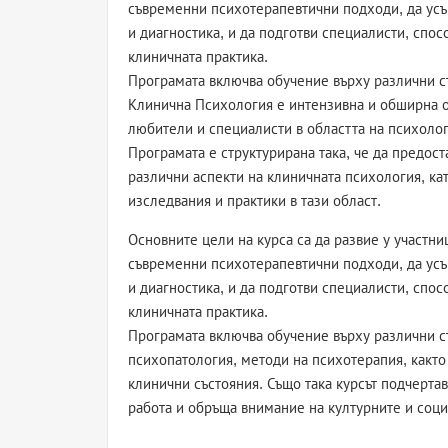
съвременни психотерапевтични подходи, да усъ
и диагностика, и да подготви специалисти, спос
клиничната практика.
Програмата включва обучение върху различни ст
Клинична Психология е интензивна и обширна о
любители и специалисти в областта на психоло
Програмата е структурирана така, че да предос
различни аспекти на клиничната психология, к
изследвания и практики в тази област.
Основните цели на курса са да развие у участни
съвременни психотерапевтични подходи, да усъ
и диагностика, и да подготви специалисти, спос
клиничната практика.
Програмата включва обучение върху различни с
психопатология, методи на психотерапия, както
клинични състояния. Също така курсът подчертав
работа и обръща внимание на културните и соци