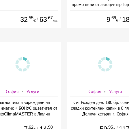
промо цени от автоцентър Тор
ул. Опълченска №15
.55
.67
.69
32
63
9
1
/
/
€
лв.
€
София
Услуги
София
Услуги
агностика и зареждане на
Сет Рожден ден: 180 бр. сол
лиматик + БОНУС оцветител от
сладки коктейлни хапки в 6 пл
utoClimaMASTER в Люлин
Деличи кетъринг, София
.62
.90
.95
7
14
59
11
/
/