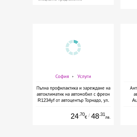
София
Услуги
Пълна профилактика и зареждане на
Ант
автоклиматик на автомобил с фреон
а
R1234yf от автоцентър Торнадо, ул.
A
Опълченска №15
.70
.31
24
48
/
€
лв.