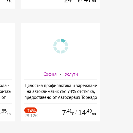
лв.
лв.
€
София
Услуги
ола -
Цялостна профилактика и зареждане
монтаж
на автоклиматик със 74% отстъпка,
 от
предоставено от Автосервиз Торнадо
.95
-74%
.41
.49
8
7
14
/
лв.
€
лв.
28.12€