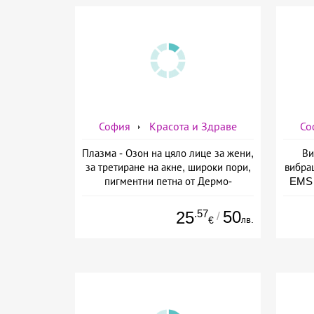
София
Красота и Здраве
Со
Плазма - Озон на цяло лице за жени,
Ви
за третиране на акне, широки пори,
вибра
пигментни петна от Дермо-
EMS 
Естетичен център Симона
изб
.57
50
25
/
лв.
€