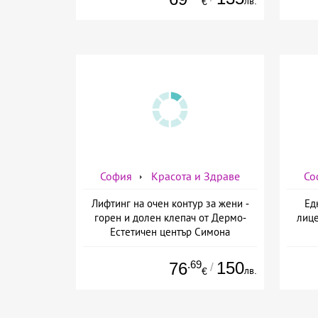
лв.
€
София
Красота и Здраве
Со
Лифтинг на очен контур за жени -
Ед
горен и долен клепач от Дермо-
лице
Естетичен център Симона
.69
150
76
/
лв.
€