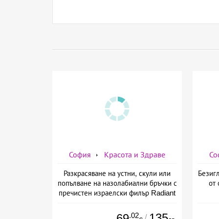
София
Красота и Здраве
Со
Разкрасяване на устни, скули или
Безигл
попълване на назолабиални бръчки с
от 
пречистен израелски филър Radiant
от Дермо-Естетичен център Симона
.02
135
69
/