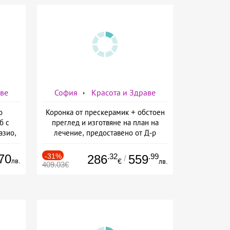
аве
София
Красота и Здраве
о
Коронка от прескерамик + обстоен
б с
преглед и изготвяне на план на
азио,
лечение, предоставено от Д-р
ермо-
Джонова
а
70
-31%
.32
.99
286
559
/
лв.
€
лв.
409.03€