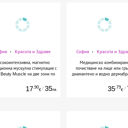
фия
Красота и Здраве
София
Красота и Здр
сокоинтензивна, магнитно
Медицинско комбиниран
ционна мускулна стимулация с
почистване на лице или гръ
Beuty Musclе на две зони по
диамантено и водно дермабр
ор за един човек от Дермо-
плюс биохимичен пилинг от Д
Естетичен център Симона
Естетичен център Симон
.90
35
.79
17
35
/
/
лв.
€
€