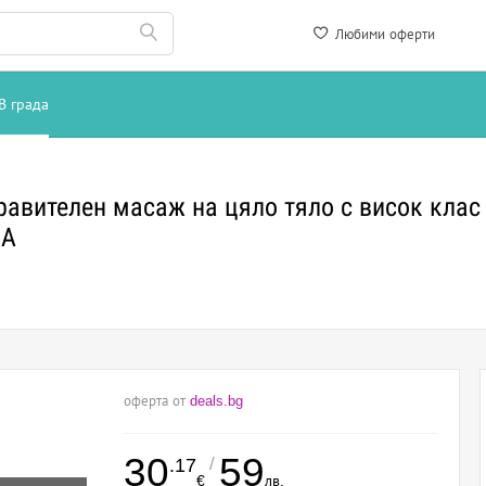
Любими оферти
В града
равителен масаж на цяло тяло с висок клас
IA
оферта от
deals.bg
30
59
/
.17
€
лв.