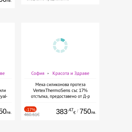
лв.
аве
София
Красота и Здраве
Мека силиконова протеза
или
VertexThermoSens със 17%
yal-
отстъпка, предоставено от Д-р
о-
Джонова
а
50
-17%
.47
750
383
/
лв.
лв.
€
460.61€