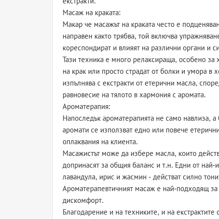
екстракти.
Масаж на краката:
Макар че масажът на краката често е подценяван
направен както трябва, той включва упражняван
кореспондират и влияят на различни органи и с
Тази техника е много релаксираща, особено за х
на крак или просто страдат от болки и умора в 
изпълнява с екстракти от етерични масла, спор
равновесие на тялото в хармония с аромата.
Ароматерапия:
Напоследък ароматерапията не само навлиза, а
аромати се използват едно или повече етерични
оплаквания на клиента.
Масажистът може да избере масла, които дейст
допринасят за общия баланс и т.н. Едни от най
лавандула, ирис и жасмин - действат силно тон
Ароматерапевтичният масаж е най-подходящ за 
дискомфорт.
Благодарение и на техниките, и на екстрактите