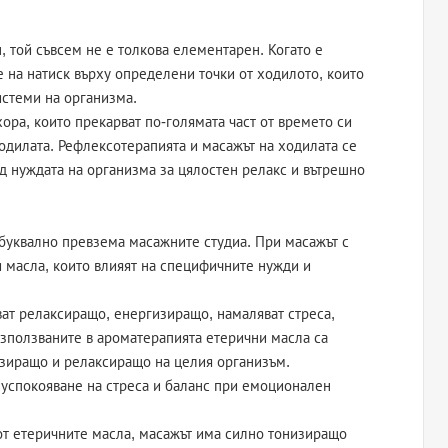
, той съвсем не е толкова елементарен. Когато е
е на натиск върху определени точки от ходилото, които
истеми на организма.
ора, които прекарват по-голямата част от времето си
ходилата. Рефлексотерапията и масажът на ходилата се
ед нуждата на организма за цялостен релакс и вътрешно
 буквално превзема масажните студиа. При масажът с
 масла, които влияят на специфичните нужди и
ват релаксиращо, енергизиращо, намаляват стреса,
-използваните в ароматерапията етерични масла са
изиращо и релаксиращо на целия организъм.
успокояване на стреса и баланс при емоционален
 от етеричните масла, масажът има силно тонизиращо