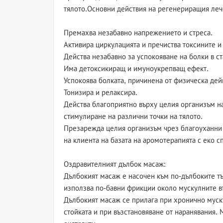
тялото.Основни действия на регенериращия леч
Премахва незабавно напрежението и стреса.
Активира циркулацията и пречиства токсините и
Действа незабавно за успокояване на болки в ст
Има детоксикиращ и имуноукрепващ ефект.
Успокоява болката, причинена от физическа де
Тонизира и релаксира.
Действа благоприятно върху целия организъм н
стимулиране на различни точки на тялото.
Презарежда целия организъм чрез благоуханни 
на клиента на базата на аромотерапията с еко с
Оздравителният дълбок масаж:
Дълбокият масаж е насочен към по-дълбоките тъ
използва по-бавни фрикции около мускулните в
Дълбокият масаж се прилага при хронично муск
стойката и при възстановяване от наранявания. 