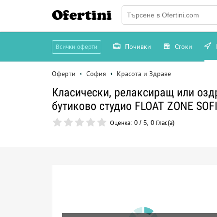
Ofertini
Почивки
Стоки
Всички оферти
Оферти
София
Красота и Здраве
Класически, релаксиращ или озд
бутиково студио FLOAT ZONE SOF
Оценка:
0
/
5
,
0
Глас(а)