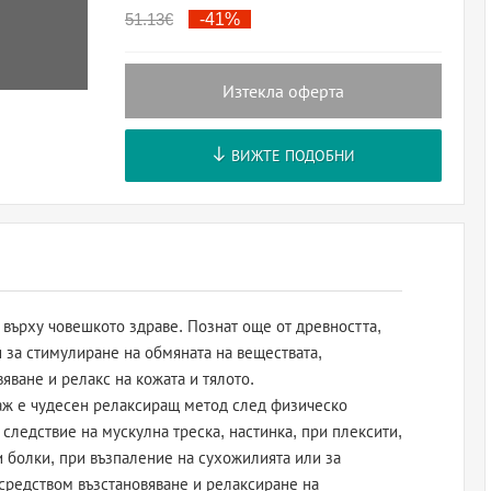
51.13
€
-41%
Изтекла оферта
ВИЖТЕ ПОДОБНИ
върху човешкото здраве. Познат още от древността,
 за стимулиране на обмяната на веществата,
яване и релакс на кожата и тялото.
ж е чудесен релаксиращ метод след физическо
 следствие на мускулна треска, настинка, при плексити,
 болки, при възпаление на сухожилията или за
средством възстановяване и релаксиране на