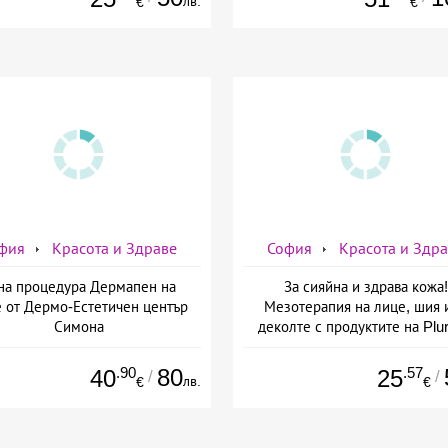
лв.
€
€
фия
Красота и Здраве
София
Красота и Здр
на процедура Дермапен на
За сияйна и здрава кожа!
 от Дермо-Естетичен център
Мезотерапия на лице, шия 
Симона
деколте с продуктите на Plur
mesoline/Refresh/ от Дерм
Естетичен център Симон
.90
80
.57
40
25
/
/
лв.
€
€