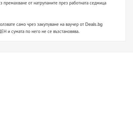
ез премахване от натрупаните през работната седмица
олзвате само чрез закупуване на ваучер от Deals.bg
ЕН и сумата по него не се възстановява.