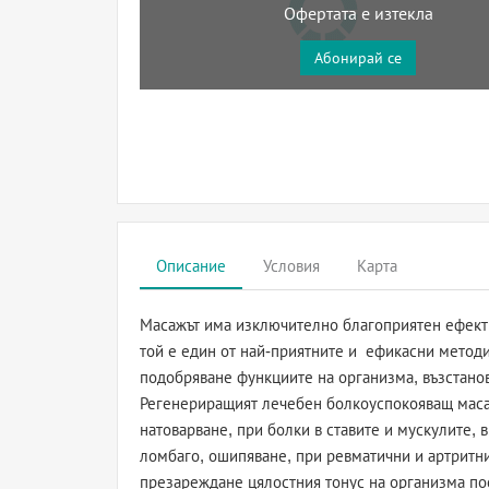
Офертата е изтекла
Абонирай се
Описание
Условия
Карта
Масажът има изключително благоприятен ефект 
той е един от най-приятните и ефикасни методи
подобряване функциите на организма, възстанов
Регенериращият лечебен болкоуспокояващ маса
натоварване, при болки в ставите и мускулите, в
ломбаго, ошипяване, при ревматични и артритни
презареждане цялостния тонус на организма по