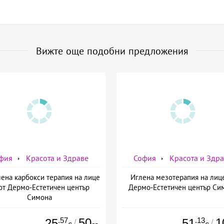
Вижте още подобни предложения
фия
Красота и Здраве
София
Красота и Здр
ена карбокси терапия на лице
Иглена мезотерапия на лиц
от Дермо-Естетичен център
Дермо-Естетичен център Си
Симона
.57
50
.13
1
25
51
/
/