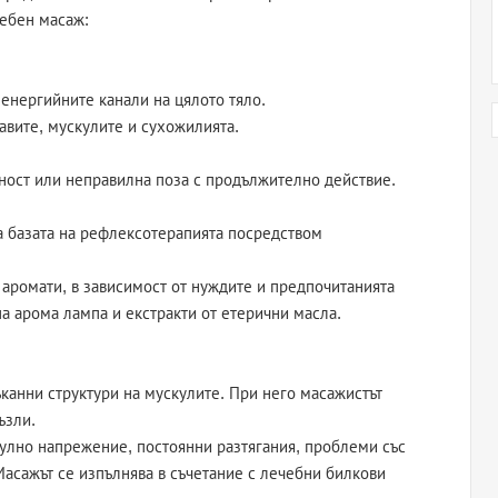
ебен масаж:
 енергийните канали на цялото тяло.
авите, мускулите и сухожилията.
йност или неправилна поза с продължително действие.
а базата на рефлексотерапията посредством
аромати, в зависимост от нуждите и предпочитанията
па арома лампа и екстракти от етерични масла.
канни структури на мускулите. При него масажистът
ъзли.
улно напрежение, постоянни разтягания, проблеми със
Масажът се изпълнява в съчетание с лечебни билкови