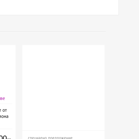
аве
е от
мона
00
специално предложение