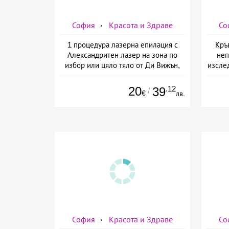
София
Красота и Здраве
Со
1 процедура лазерна епилация с
Кръ
Александритен лазер на зона по
неп
избор или цяло тяло от Ди Вижън,
изслед
София
предо
20
.12
39
/
€
лв.
София
Красота и Здраве
Со