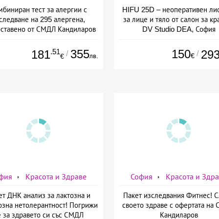
мбиниран тест за алергии с
HIFU 25D – неоперативен ли
следване на 295 алергена,
за лице и тяло от салон за кр
ставено от СМДЛ Кандиларов
DV Studio DEA, София
.51
355
150
181
29
/
/
лв.
€
€
фия
Красота и Здраве
София
Красота и Здр
ет ДНК анализ за лактозна и
Пакет изследвания Фитнес! 
озна нетолерантност! Погрижи
своето здраве с офертата на
е за здравето си със СМДЛ
Кандиларов