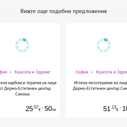
Вижте още подобни предложения
фия
Красота и Здраве
София
Красота и Здр
ена карбокси терапия на лице
Иглена мезотерапия на лиц
от Дермо-Естетичен център
Дермо-Естетичен център Си
Симона
.57
50
.13
1
25
51
/
/
лв.
€
€