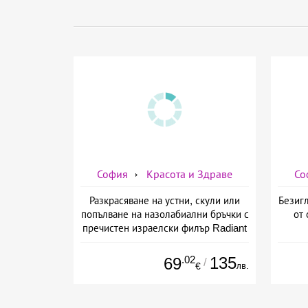
София
Красота и Здраве
Со
Разкрасяване на устни, скули или
Безигл
попълване на назолабиални бръчки с
от 
пречистен израелски филър Radiant
от Дермо-Естетичен център Симона
.02
135
69
/
лв.
€