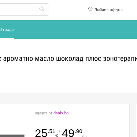
Любими оферти
В града
с ароматно масло шоколад плюс зонотерапи
оферта от
deals.bg
25
49
/
.51
.90
€
лв.