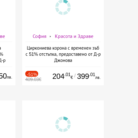
аве
София
Красота и Здраве
а
Циркониева корона с временен зъб
7%
с 51% отстъпка, предоставено от Д-р
Д-р
Джонова
50
-51%
.01
.01
204
399
/
лв.
€
лв.
409.03€