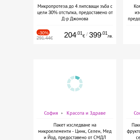
Микропротезa до 4 липсващи зъба с
Ко
цели 30% отстъпка, предоставено от
из
Д-р Джонова
предо
-30%
.01
.01
204
399
/
€
лв.
291.44€
София
Красота и Здраве
Со
Пакет изследване на
Пак
микроелементи - Цинк, Селен, Мед
фрукт
и Йод, предоставено от СМДЛ
с