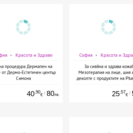
фия
Красота и Здраве
София
Красота и Здр
на процедура Дермапен на
За сияйна и здрава кожа!
 от Дермо-Естетичен център
Мезотерапия на лице, шия 
Симона
деколте с продуктите на Plur
mesoline/Refresh/ от Дерм
Естетичен център Симон
.90
80
.57
40
25
/
/
лв.
€
€