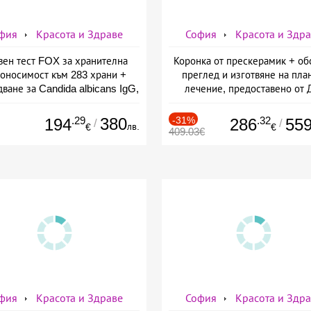
фия
Красота и Здраве
София
Красота и Здр
вен тест FOX за хранителна
Коронка от прескерамик + об
оносимост към 283 храни +
преглед и изготвяне на пла
ване за Candida albicans IgG,
лечение, предоставено от 
ставено от СМДЛ Кандиларов
Джонова
.29
380
-31%
.32
194
286
55
/
/
лв.
€
€
409.03€
фия
Красота и Здраве
София
Красота и Здр