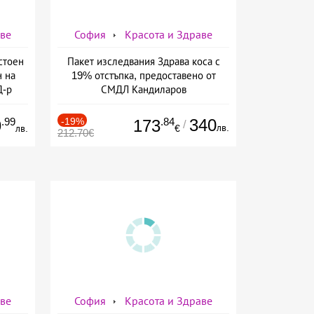
аве
София
Красота и Здраве
стоен
Пакет изследвания Здрава коса с
н на
19% отстъпка, предоставено от
Д-р
СМДЛ Кандиларов
.99
-19%
.84
340
9
173
/
лв.
лв.
€
212.70€
аве
София
Красота и Здраве