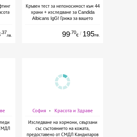
фтинг
Кръвен тест за непоносимост към 44
асота
храни + изследване за Candida
Albicans IgG! Грижа за вашето
здраве от СМДЛ Кандиларов
.37
.70
195
3
99
/
лв.
лв.
€
аве
София
Красота и Здраве
Следи
Изследване на хормони, свързани
 СМДЛ
със състоянието на кожата,
предоставено от СМДЛ Кандиларов