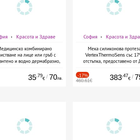
фия
Красота и Здраве
София
Красота и Здр
едицинско комбинирано
Мека силиконова протез
истване на лице или гръб с
VertexThermoSens със 1
антено и водно дермабразио,
отстъпка, предоставено от 
биохимичен пилинг от Дермо-
Джонова
Естетичен център Симона
.79
70
-17%
.47
7
35
383
/
/
лв.
€
€
460.61€