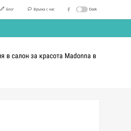
Блог
Връзка с нас
Dark
я в салон за красота Madonna в