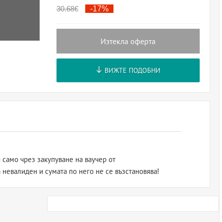
30.68
€
-17%
Изтекла оферта
ВИЖТЕ ПОДОБНИ
 само чрез закупуване на ваучер от
а невалиден и сумата по него не се възстановява!