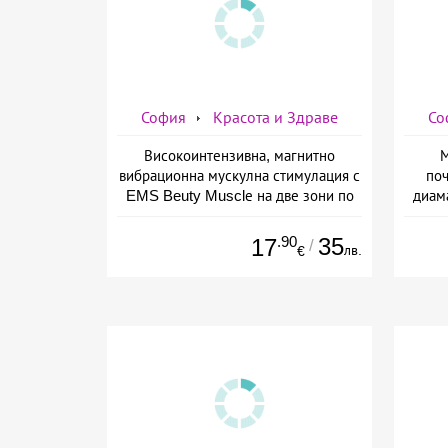
София
Красота и Здраве
Со
Високоинтензивна, магнитно
М
вибрационна мускулна стимулация с
поч
EMS Beuty Musclе на две зони по
диам
избор за един човек от Дермо-
плюс 
Естетичен център Симона
.90
35
17
/
лв.
€