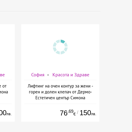
аве
София
Красота и Здраве
е от
Лифтинг на очен контур за жени -
мона
горен и долен клепач от Дермо-
Естетичен център Симона
00
.69
150
76
/
лв.
лв.
€