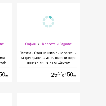
аве
София
Красота и Здраве
Плазма - Озон на цяло лице за жени,
или
за третиране на акне, широки пори,
yal-
пигментни петна от Дермо-
о-
Естетичен център Симона
а
50
.57
50
25
/
лв.
лв.
€