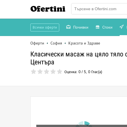
Ofertini
Почивки
Стоки
Всички оферти
Оферти
София
Красота и Здраве
Класически масаж на цяло тяло 
Центъра
Оценка:
0
/
5
,
0
Глас(а)