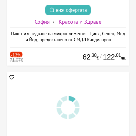
виж офертата
София
Красота и Здраве
Пакет изследване на микроелементи - Цинк, Селен, Мед
и Йод, предоставено от СМДЛ Кандиларов
-13%
.38
.01
62
122
/
€
лв.
71.07€