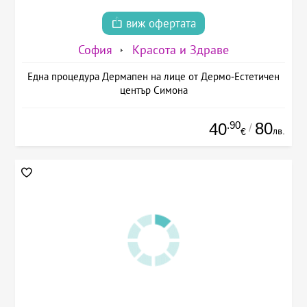
виж офертата
София
Красота и Здраве
Една процедура Дермапен на лице от Дермо-Естетичен
център Симона
.90
80
40
/
лв.
€