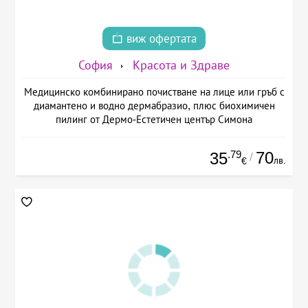
виж офертата
София
Красота и Здраве
Медицинско комбинирано почистване на лице или гръб с
диамантено и водно дермабразио, плюс биохимичен
пилинг от Дермо-Естетичен център Симона
.79
70
35
/
лв.
€