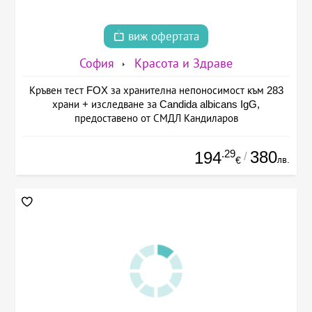
виж офертата
София
Красота и Здраве
Кръвен тест FOX за хранителна непоносимост към 283
храни + изследване за Candida albicans IgG,
предоставено от СМДЛ Кандиларов
.29
380
194
/
лв.
€