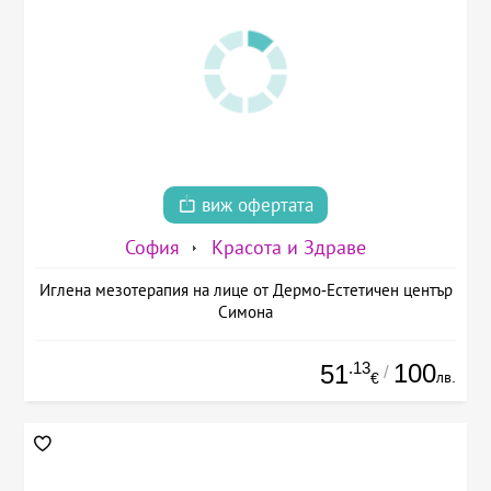
виж офертата
София
Красота и Здраве
Иглена мезотерапия на лице от Дермо-Естетичен център
Симона
.13
100
51
/
лв.
€