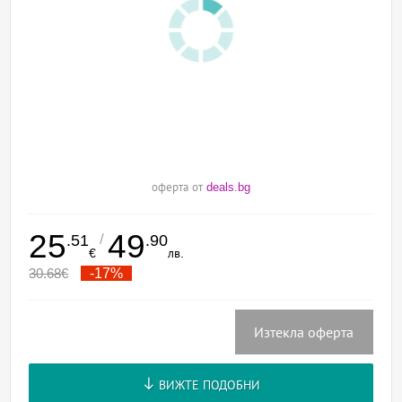
оферта от
deals.bg
25
49
/
.51
.90
€
лв.
30.68
€
-17%
Изтекла оферта
ВИЖТЕ ПОДОБНИ