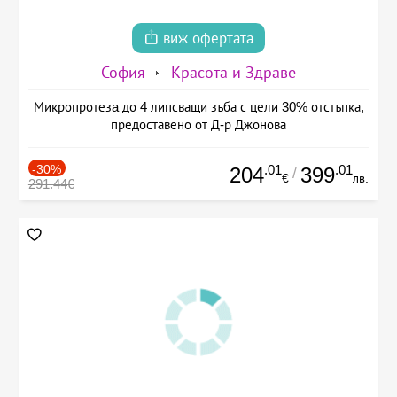
виж офертата
София
Красота и Здраве
Микропротезa до 4 липсващи зъба с цели 30% отстъпка,
предоставено от Д-р Джонова
-30%
.01
.01
204
399
/
€
лв.
291.44€