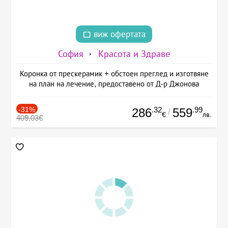
виж офертата
София
Красота и Здраве
Коронка от прескерамик + обстоен преглед и изготвяне
на план на лечение, предоставено от Д-р Джонова
-31%
.32
.99
286
559
/
€
лв.
409.03€