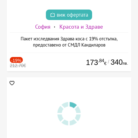
виж офертата
София
Красота и Здраве
Пакет изследвания Здрава коса с 19% отстъпка,
предоставено от СМДЛ Кандиларов
-19%
.84
340
173
/
лв.
€
212.70€