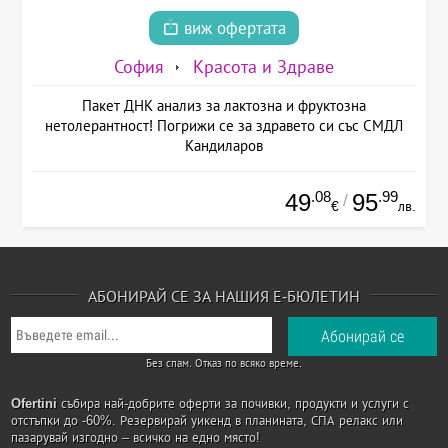
виж офертата
София
Красота и Здраве
Пакет ДНК анализ за лактозна и фруктозна
нетолерантност! Погрижи се за здравето си със СМДЛ
Кандиларов
.08
.99
49
95
/
€
лв.
АБОНИРАЙ СЕ ЗА НАШИЯ Е-БЮЛЕТИН
Без спам. Отказ по всяко време.
Ofertini
събира най-добрите оферти за почивки, продукти и услуги с
отстъпки до -60%. Резервирай уикенд в планината, СПА релакс или
пазарувай изгодно – всичко на едно място!