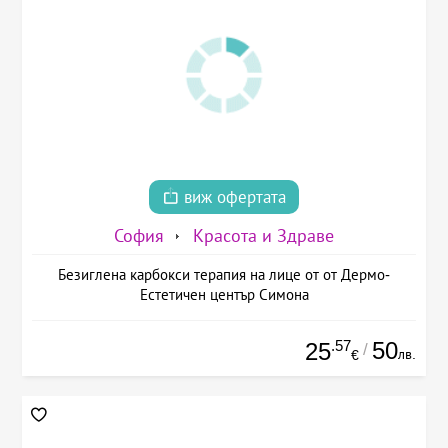
виж офертата
София
Красота и Здраве
Безиглена карбокси терапия на лице от от Дермо-
Естетичен център Симона
.57
50
25
/
лв.
€