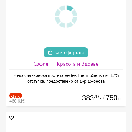
виж офертата
София
Красота и Здраве
Мека силиконова протеза VertexThermoSens със 17%
отстъпка, предоставено от Д-р Джонова
-17%
.47
750
383
/
лв.
€
460.61€