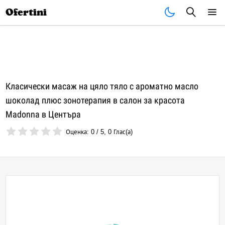
Почивки
Стоки
В града
Всички оферти
Ofertini
Класически масаж на цяло тяло с ароматно масло
шоколад плюс зонотерапия в салон за красота
Madonna в Центъра
Оценка:
0
/
5
,
0
Глас(а)