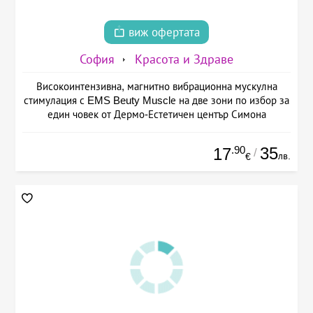
виж офертата
София
Красота и Здраве
Високоинтензивна, магнитно вибрационна мускулна
стимулация с EMS Beuty Musclе на две зони по избор за
един човек от Дермо-Естетичен център Симона
.90
35
17
/
лв.
€