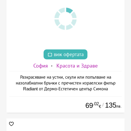
виж офертата
София
Красота и Здраве
Разкрасяване на устни, скули или попълване на
назолабиални бръчки с пречистен израелски филър
Radiant от Дермо-Естетичен център Симона
.02
135
69
/
лв.
€