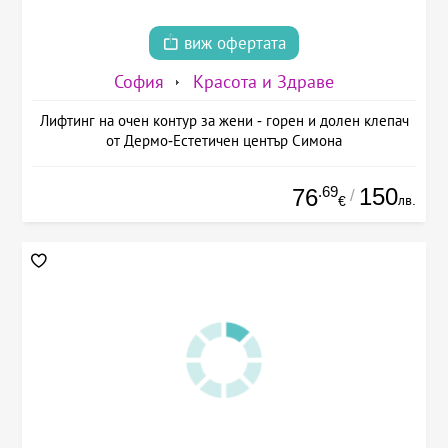
виж офертата
София
Красота и Здраве
Лифтинг на очен контур за жени - горен и долен клепач
от Дермо-Естетичен център Симона
.69
150
76
/
лв.
€