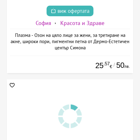
виж офертата
София
Красота и Здраве
Плазма - Озон на цяло лице за жени, за третиране на
акне, широки пори, пигментни петна от Дермо-Естетичен
център Симона
.57
50
25
/
лв.
€