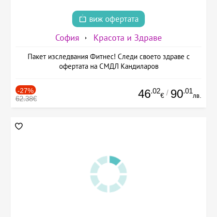
виж офертата
София
Красота и Здраве
Пакет изследвания Фитнес! Следи своето здраве с
офертата на СМДЛ Кандиларов
-27%
.02
.01
46
90
/
€
лв.
62.38€