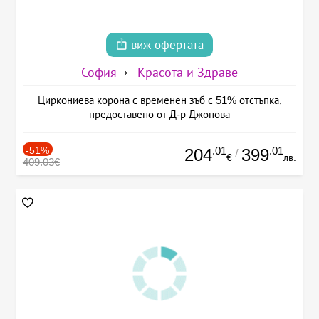
виж офертата
София
Красота и Здраве
Циркониева корона с временен зъб с 51% отстъпка,
предоставено от Д-р Джонова
-51%
.01
.01
204
399
/
€
лв.
409.03€