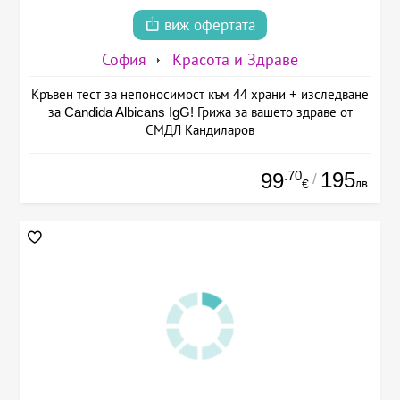
виж офертата
София
Красота и Здраве
Кръвен тест за непоносимост към 44 храни + изследване
за Candida Albicans IgG! Грижа за вашето здраве от
СМДЛ Кандиларов
.70
195
99
/
лв.
€