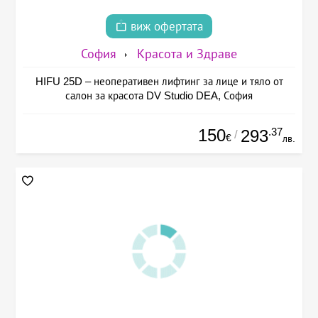
виж офертата
София
Красота и Здраве
HIFU 25D – неоперативен лифтинг за лице и тяло от
салон за красота DV Studio DEA, София
150
.37
293
/
€
лв.