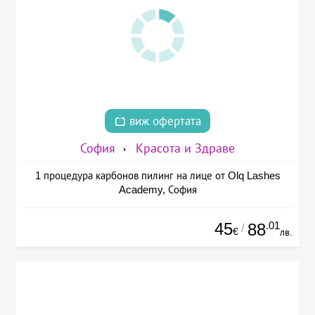
виж офертата
София
Красота и Здраве
1 процедура карбонов пилинг на лице от Olq Lashes
Academy, София
45
.01
88
/
€
лв.