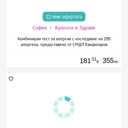
виж офертата
София
Красота и Здраве
Комбиниран тест за алергии с изследване на 295
алергена, предоставено от СМДЛ Кандиларов
.51
355
181
/
лв.
€