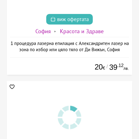
виж офертата
София
Красота и Здраве
1 процедура лазерна епилация с Александритен лазер на
зона по избор или цяло тяло от Ди Вижън, София
20
.12
39
/
€
лв.