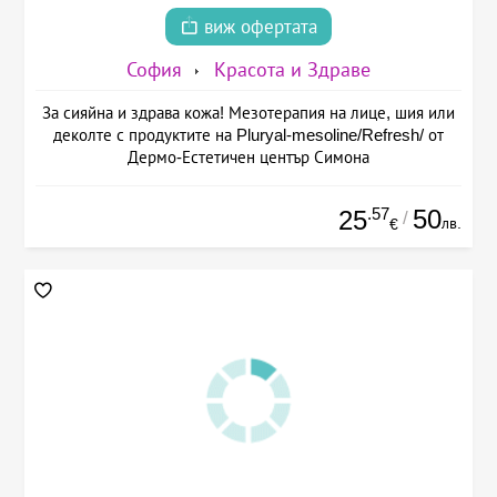
виж офертата
София
Красота и Здраве
За сияйна и здрава кожа! Мезотерапия на лице, шия или
деколте с продуктите на Pluryal-mesoline/Refresh/ от
Дермо-Естетичен център Симона
.57
50
25
/
лв.
€