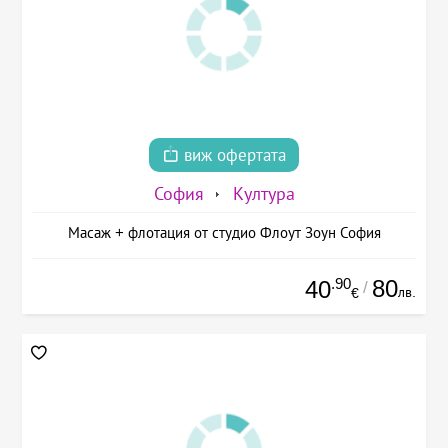
виж офертата
София
Култура
Масаж + флотация от студио Флоут Зоун София
.90
80
40
/
лв.
€