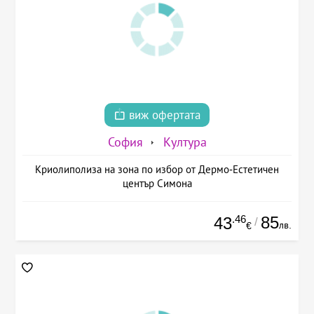
виж офертата
София
Култура
Криолиполиза на зона по избор от Дермо-Естетичен
център Симона
.46
85
43
/
лв.
€