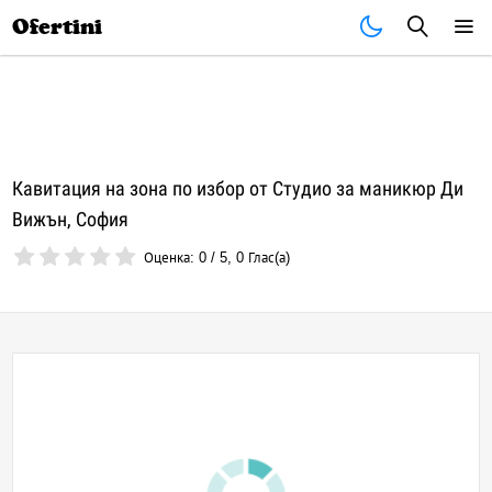
Почивки
Стоки
В града
Всички оферти
Ofertini
Кавитация на зона по избор от Студио за маникюр Ди
Вижън, София
Оценка:
0
/
5
,
0
Глас(а)