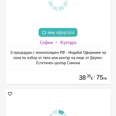
виж офертата
София
Култура
3 процедури с монополярен РФ - Индиба! Оформяне на
зона по избор от тяло или контур на лице от Дермо-
Естетичен център Симона
.35
75
38
/
лв.
€