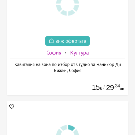
виж офертата
София
Култура
Кавитация на зона по избор от Студио за маникюр Ди
Вижън, София
15
.34
29
/
€
лв.