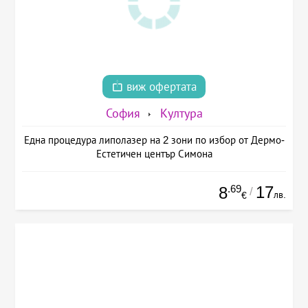
виж офертата
София
Култура
Една процедура липолазер на 2 зони по избор от Дермо-
Естетичен център Симона
.69
17
8
/
лв.
€