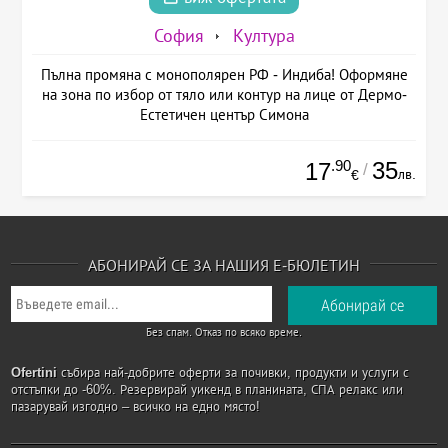
София
Култура
Пълна промяна с монополярен РФ - Индиба! Оформяне
на зона по избор от тяло или контур на лице от Дермо-
Естетичен център Симона
.90
35
17
/
лв.
€
АБОНИРАЙ СЕ ЗА НАШИЯ Е-БЮЛЕТИН
Без спам. Отказ по всяко време.
Ofertini
събира най-добрите оферти за почивки, продукти и услуги с
отстъпки до -60%. Резервирай уикенд в планината, СПА релакс или
пазарувай изгодно – всичко на едно място!