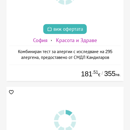
виж офертата
София
Красота и Здраве
Комбиниран тест за алергии с изследване на 295
алергена, предоставено от СМДЛ Кандиларов
.51
355
181
/
лв.
€