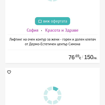
виж офертата
София
Красота и Здраве
Лифтинг на очен контур за жени - горен и долен клепач
от Дермо-Естетичен център Симона
.69
150
76
/
лв.
€