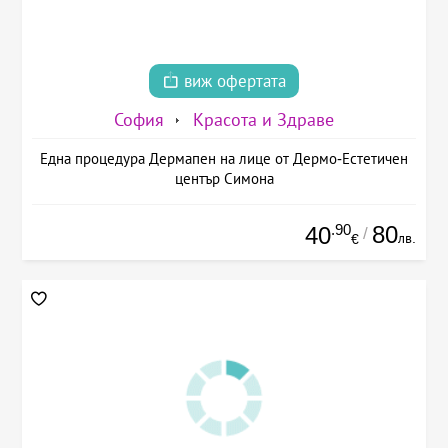
виж офертата
София
Красота и Здраве
Една процедура Дермапен на лице от Дермо-Естетичен
център Симона
.90
80
40
/
лв.
€