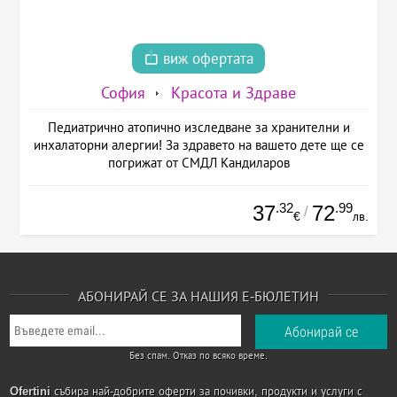
виж офертата
София
Красота и Здраве
Педиатрично атопично изследване за хранителни и
инхалаторни алергии! За здравето на вашето дете ще се
погрижат от СМДЛ Кандиларов
.32
.99
37
72
/
€
лв.
АБОНИРАЙ СЕ ЗА НАШИЯ Е-БЮЛЕТИН
Без спам. Отказ по всяко време.
Ofertini
събира най-добрите оферти за почивки, продукти и услуги с