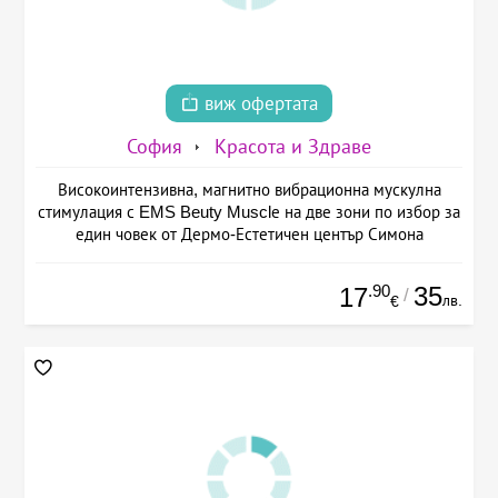
виж офертата
София
Красота и Здраве
Високоинтензивна, магнитно вибрационна мускулна
стимулация с EMS Beuty Musclе на две зони по избор за
един човек от Дермо-Естетичен център Симона
.90
35
17
/
лв.
€