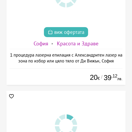
виж офертата
София
Красота и Здраве
1 процедура лазерна епилация с Александритен лазер на
зона по избор или цяло тяло от Ди Вижън, София
20
.12
39
/
€
лв.