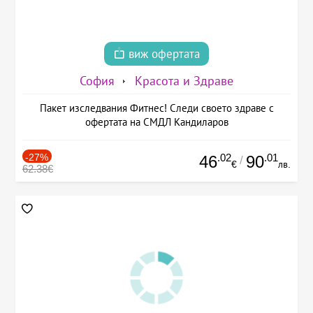
виж офертата
София
Красота и Здраве
Пакет изследвания Фитнес! Следи своето здраве с
офертата на СМДЛ Кандиларов
-27%
.02
.01
46
90
/
€
лв.
62.38€