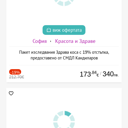
виж офертата
София
Красота и Здраве
Пакет изследвания Здрава коса с 19% отстъпка,
предоставено от СМДЛ Кандиларов
-19%
.84
340
173
/
лв.
€
212.70€