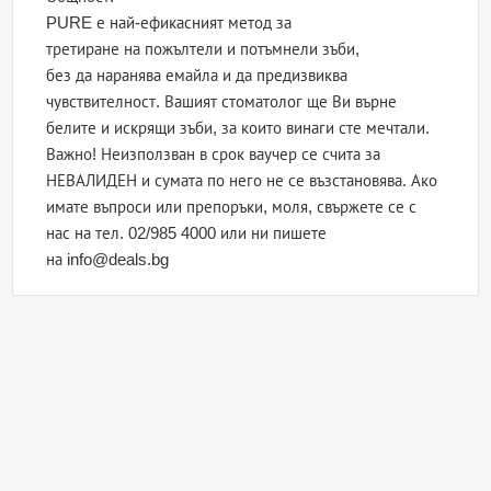
PURE е най-ефикасният метод за
третиране на пожълтели и потъмнели зъби,
без да наранява емайла и да предизвиква
чувствителност. Вашият стоматолог ще Ви върне
белите и искрящи зъби, за които винаги сте мечтали.
Важно! Неизползван в срок ваучер се счита за
НЕВАЛИДЕН и сумата по него не се възстановява. Ако
имате въпроси или препоръки, моля, свържете се с
нас на тел. 02/985 4000 или ни пишете
на info@deals.bg