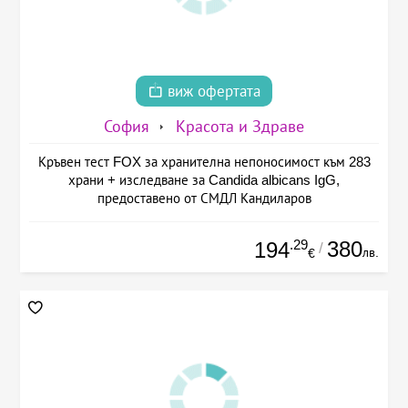
виж офертата
София
Красота и Здраве
Кръвен тест FOX за хранителна непоносимост към 283
храни + изследване за Candida albicans IgG,
предоставено от СМДЛ Кандиларов
.29
380
194
/
лв.
€