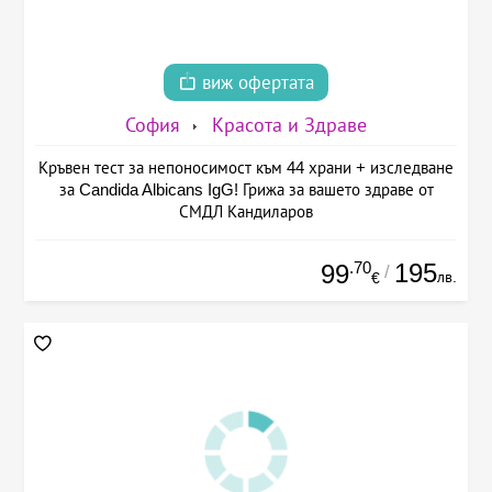
виж офертата
София
Красота и Здраве
Кръвен тест за непоносимост към 44 храни + изследване
за Candida Albicans IgG! Грижа за вашето здраве от
СМДЛ Кандиларов
.70
195
99
/
лв.
€