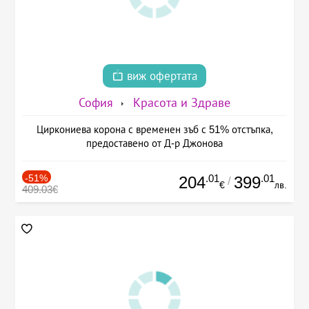
виж офертата
София
Красота и Здраве
Циркониева корона с временен зъб с 51% отстъпка,
предоставено от Д-р Джонова
-51%
.01
.01
204
399
/
€
лв.
409.03€