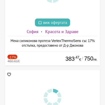
виж офертата
София
Красота и Здраве
Мека силиконова протеза VertexThermoSens със 17%
отстъпка, предоставено от Д-р Джонова
-17%
.47
750
383
/
лв.
€
460.61€