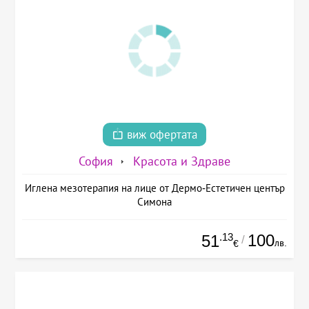
виж офертата
София
Красота и Здраве
Иглена мезотерапия на лице от Дермо-Естетичен център
Симона
.13
100
51
/
лв.
€