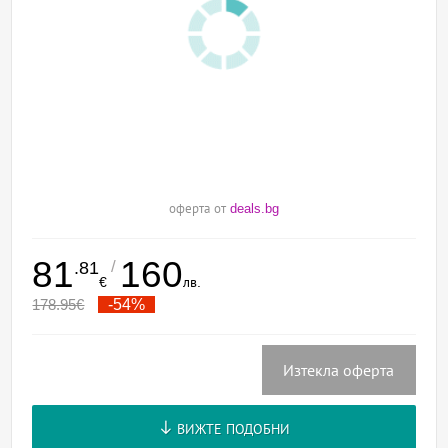
оферта от
deals.bg
81
160
/
.81
€
лв.
178.95
€
-54%
Изтекла оферта
ВИЖТЕ ПОДОБНИ