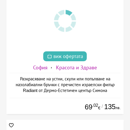
виж офертата
София
Красота и Здраве
Разкрасяване на устни, скули или попълване на
назолабиални бръчки с пречистен израелски филър
Radiant от Дермо-Естетичен център Симона
.02
135
69
/
лв.
€