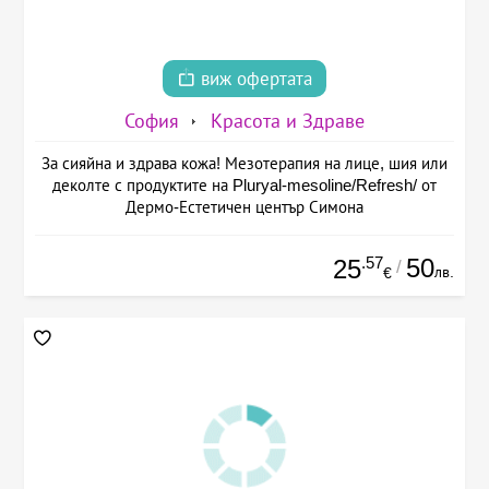
виж офертата
София
Красота и Здраве
За сияйна и здрава кожа! Мезотерапия на лице, шия или
деколте с продуктите на Pluryal-mesoline/Refresh/ от
Дермо-Естетичен център Симона
.57
50
25
/
лв.
€