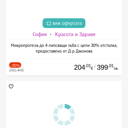
виж офертата
София
Красота и Здраве
Микропротезa до 4 липсващи зъба с цели 30% отстъпка,
предоставено от Д-р Джонова
-30%
.01
.01
204
399
/
€
лв.
291.44€