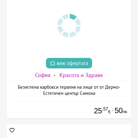
виж офертата
София
Красота и Здраве
Безиглена карбокси терапия на лице от от Дермо-
Естетичен център Симона
.57
50
25
/
лв.
€