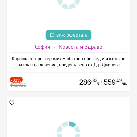
виж офертата
София
Красота и Здраве
Коронка от прескерамик + обстоен преглед и изготвяне
на план на лечение, предоставено от Д-р Джонова
-31%
.32
.99
286
559
/
€
лв.
409.03€