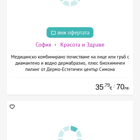
виж офертата
София
Красота и Здраве
Медицинско комбинирано почистване на лице или гръб с
диамантено и водно дермабразио, плюс биохимичен
пилинг от Дермо-Естетичен център Симона
.79
70
35
/
лв.
€