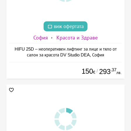
виж офертата
София
Красота и Здраве
HIFU 25D – неоперативен лифтинг за лице и тяло от
салон за красота DV Studio DEA, София
150
.37
293
/
€
лв.