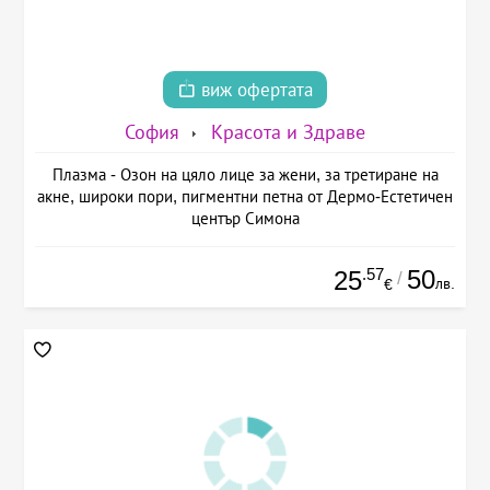
виж офертата
София
Красота и Здраве
Плазма - Озон на цяло лице за жени, за третиране на
акне, широки пори, пигментни петна от Дермо-Естетичен
център Симона
.57
50
25
/
лв.
€