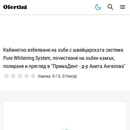
Почивки
Стоки
В града
Всички оферти
Ofertini
Кабинетно избелване на зъби с швейцарската система
Pure Whitening System, почистване на зъбен камък,
полиране и преглед в "ПримаДент - д-р Анита Ангелова"
Оценка:
0
/
5
,
0
Глас(а)