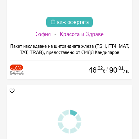
виж офертата
София
Красота и Здраве
Пакет изследване на щитовидната жлеза (TSH, FT4, MAT,
TAT, TRAB), предоставено от СМДЛ Кандиларов
-16%
.02
.01
46
90
/
€
лв.
54.71€