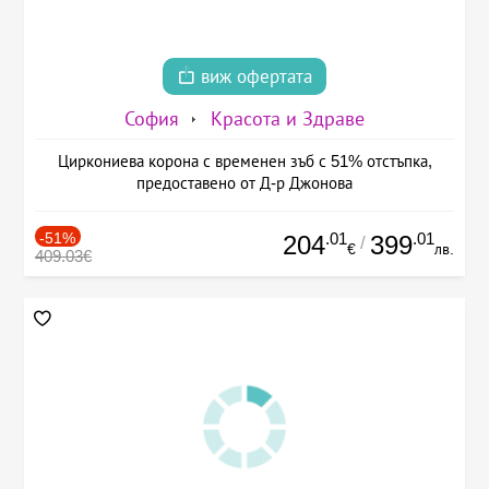
виж офертата
София
Красота и Здраве
Циркониева корона с временен зъб с 51% отстъпка,
предоставено от Д-р Джонова
-51%
.01
.01
204
399
/
€
лв.
409.03€