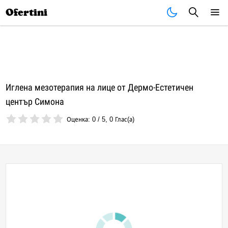
Почивки
Стоки
В града
Всички оферти
Ofertini
Иглена мезотерапия на лице от Дермо-Естетичен
център Симона
Оценка:
0
/
5
,
0
Глас(а)