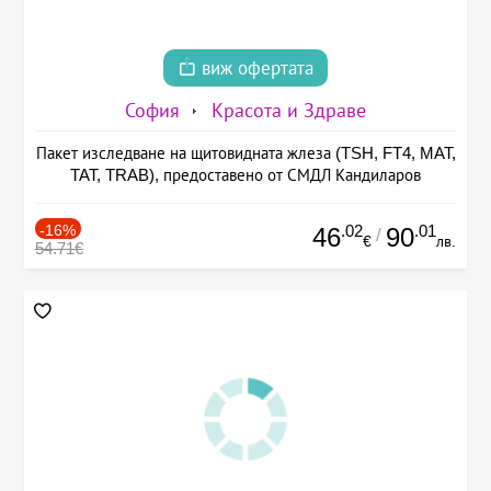
виж офертата
София
Красота и Здраве
Пакет изследване на щитовидната жлеза (TSH, FT4, MAT,
TAT, TRAB), предоставено от СМДЛ Кандиларов
-16%
.02
.01
46
90
/
€
лв.
54.71€