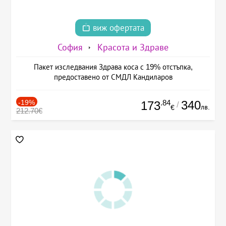
виж офертата
София
Красота и Здраве
Пакет изследвания Здрава коса с 19% отстъпка,
предоставено от СМДЛ Кандиларов
-19%
.84
340
173
/
лв.
€
212.70€