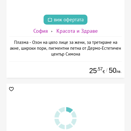
виж офертата
София
Красота и Здраве
Плазма - Озон на цяло лице за жени, за третиране на
акне, широки пори, пигментни петна от Дермо-Естетичен
център Симона
.57
50
25
/
лв.
€