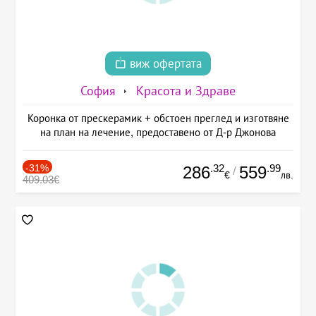
виж офертата
София
Красота и Здраве
Коронка от прескерамик + обстоен преглед и изготвяне
на план на лечение, предоставено от Д-р Джонова
-31%
.32
.99
286
559
/
€
лв.
409.03€