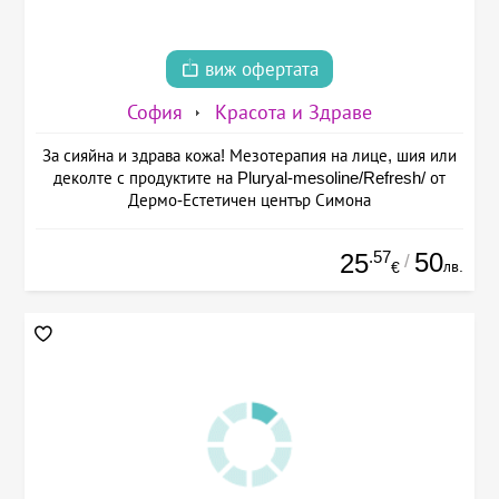
виж офертата
София
Красота и Здраве
За сияйна и здрава кожа! Мезотерапия на лице, шия или
деколте с продуктите на Pluryal-mesoline/Refresh/ от
Дермо-Естетичен център Симона
.57
50
25
/
лв.
€