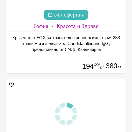
виж офертата
София
Красота и Здраве
Кръвен тест FOX за хранителна непоносимост към 283
храни + изследване за Candida albicans IgG,
предоставено от СМДЛ Кандиларов
.29
380
194
/
лв.
€