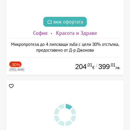
виж офертата
София
Красота и Здраве
Микропротезa до 4 липсващи зъба с цели 30% отстъпка,
предоставено от Д-р Джонова
-30%
.01
.01
204
399
/
€
лв.
291.44€