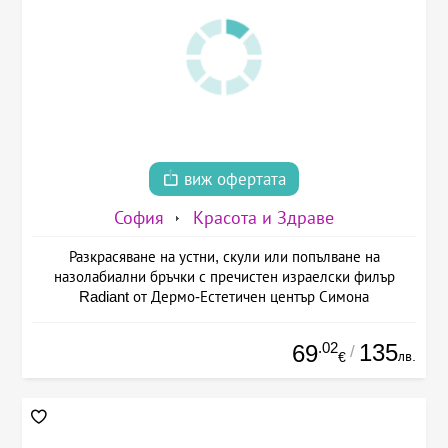
виж офертата
София
Красота и Здраве
Разкрасяване на устни, скули или попълване на
назолабиални бръчки с пречистен израелски филър
Radiant от Дермо-Естетичен център Симона
.02
135
69
/
лв.
€