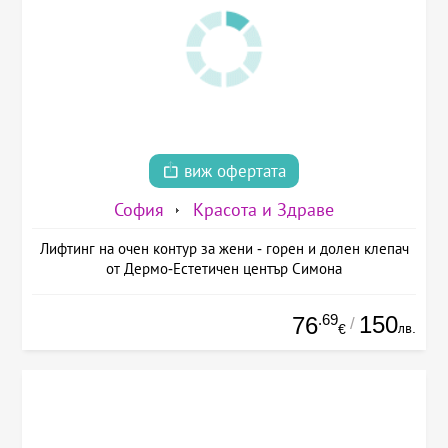
виж офертата
София
Красота и Здраве
Лифтинг на очен контур за жени - горен и долен клепач
от Дермо-Естетичен център Симона
.69
150
76
/
лв.
€