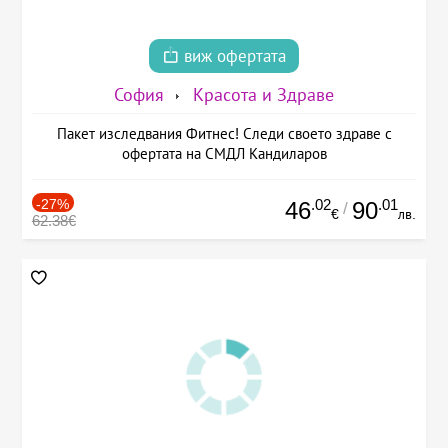
виж офертата
София
Красота и Здраве
Пакет изследвания Фитнес! Следи своето здраве с
офертата на СМДЛ Кандиларов
-27%
.02
.01
46
90
/
€
лв.
62.38€