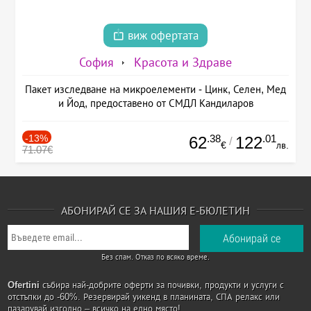
виж офертата
София
Красота и Здраве
Пакет изследване на микроелементи - Цинк, Селен, Мед
и Йод, предоставено от СМДЛ Кандиларов
-13%
.38
.01
62
122
/
€
лв.
71.07€
АБОНИРАЙ СЕ ЗА НАШИЯ Е-БЮЛЕТИН
Без спам. Отказ по всяко време.
Ofertini
събира най-добрите оферти за почивки, продукти и услуги с
отстъпки до -60%. Резервирай уикенд в планината, СПА релакс или
пазарувай изгодно – всичко на едно място!