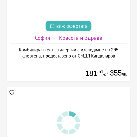
виж офертата
София
Красота и Здраве
Комбиниран тест за алергии с изследване на 295
алергена, предоставено от СМДЛ Кандиларов
.51
355
181
/
лв.
€