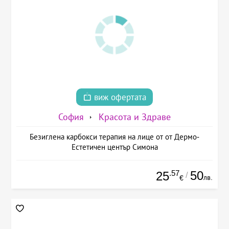
виж офертата
София
Красота и Здраве
Безиглена карбокси терапия на лице от от Дермо-
Естетичен център Симона
.57
50
25
/
лв.
€