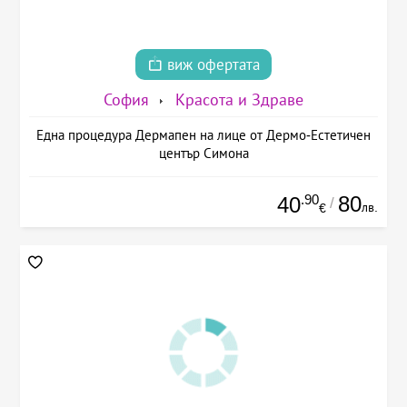
виж офертата
София
Красота и Здраве
Една процедура Дермапен на лице от Дермо-Естетичен
център Симона
.90
80
40
/
лв.
€