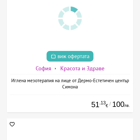
виж офертата
София
Красота и Здраве
Иглена мезотерапия на лице от Дермо-Естетичен център
Симона
.13
100
51
/
лв.
€