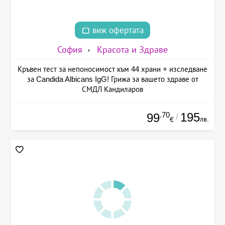
виж офертата
София
Красота и Здраве
Кръвен тест за непоносимост към 44 храни + изследване
за Candida Albicans IgG! Грижа за вашето здраве от
СМДЛ Кандиларов
.70
195
99
/
лв.
€