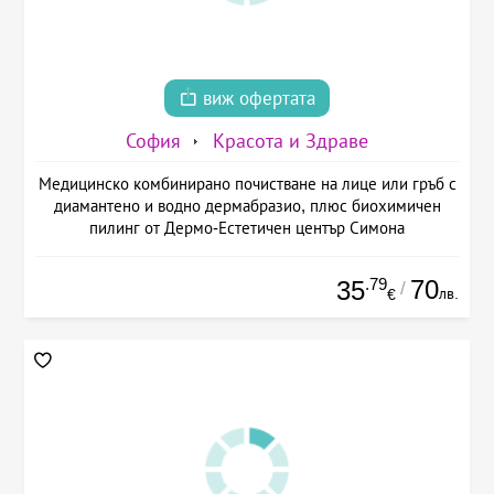
виж офертата
София
Красота и Здраве
Медицинско комбинирано почистване на лице или гръб с
диамантено и водно дермабразио, плюс биохимичен
пилинг от Дермо-Естетичен център Симона
.79
70
35
/
лв.
€