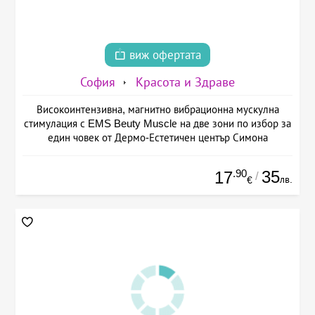
виж офертата
София
Красота и Здраве
Високоинтензивна, магнитно вибрационна мускулна
стимулация с EMS Beuty Musclе на две зони по избор за
един човек от Дермо-Естетичен център Симона
.90
35
17
/
лв.
€