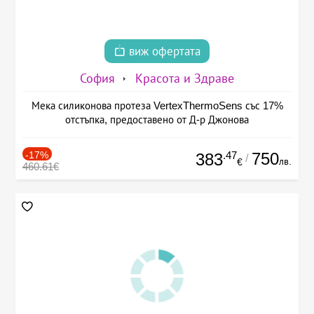
виж офертата
София
Красота и Здраве
Мека силиконова протеза VertexThermoSens със 17%
отстъпка, предоставено от Д-р Джонова
-17%
.47
750
383
/
лв.
€
460.61€