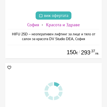
виж офертата
София
Красота и Здраве
HIFU 25D – неоперативен лифтинг за лице и тяло от
салон за красота DV Studio DEA, София
150
.37
293
/
€
лв.