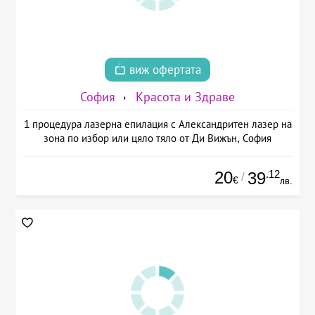
виж офертата
София
Красота и Здраве
1 процедура лазерна епилация с Александритен лазер на
зона по избор или цяло тяло от Ди Вижън, София
20
.12
39
/
€
лв.