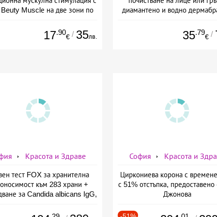
ционна мускулна стимулация с
почистване на лице или гръ
Beuty Musclе на две зони по
диамантено и водно дермабр
ор за един човек от Дермо-
плюс биохимичен пилинг от Д
Естетичен център Симона
Естетичен център Симон
.90
35
.79
17
35
/
/
лв.
€
€
фия
Красота и Здраве
София
Красота и Здр
вен тест FOX за хранителна
Циркониева корона с времене
оносимост към 283 храни +
с 51% отстъпка, предоставено 
ване за Candida albicans IgG,
Джонова
ставено от СМДЛ Кандиларов
.29
-51%
.01