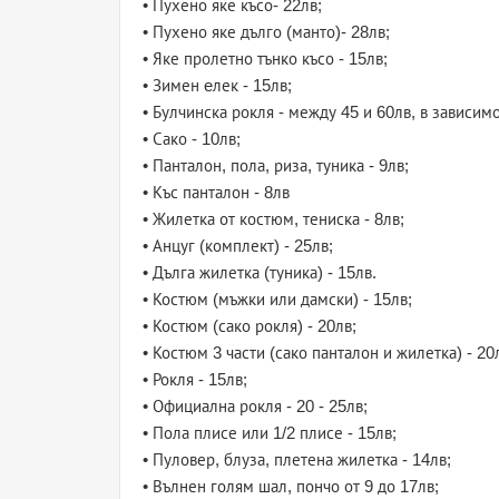
• Пухено яке късо- 22лв;
• Пухено яке дълго (манто)- 28лв;
• Яке пролетно тънко късо - 15лв;
• Зимен eлек - 15лв;
• Булчинска рокля - между 45 и 60лв, в зависимо
• Сако - 10лв;
• Панталон, пола, риза, туника - 9лв;
• Къс панталон - 8лв
• Жилетка от костюм, тениска - 8лв;
• Анцуг (комплект) - 25лв;
• Дълга жилетка (туника) - 15лв.
• Костюм (мъжки или дамски) - 15лв;
• Костюм (сако рокля) - 20лв;
• Костюм 3 части (сако панталон и жилетка) - 20
• Рокля - 15лв;
• Официална рокля - 20 - 25лв;
• Пола плисе или 1/2 плисе - 15лв;
• Пуловер, блуза, плетена жилетка - 14лв;
• Вълнен голям шал, пончо от 9 до 17лв;