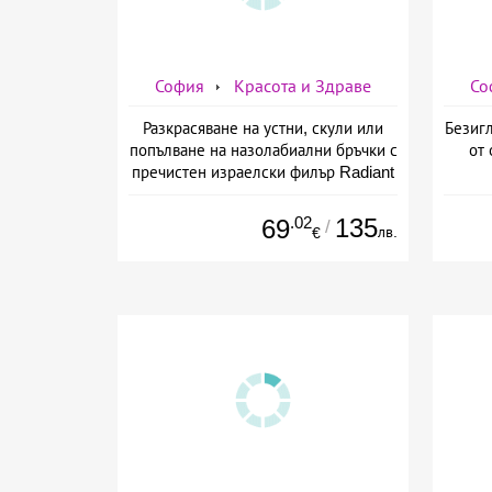
София
Красота и Здраве
Со
Разкрасяване на устни, скули или
Безигл
попълване на назолабиални бръчки с
от 
пречистен израелски филър Radiant
от Дермо-Естетичен център Симона
.02
135
69
/
лв.
€