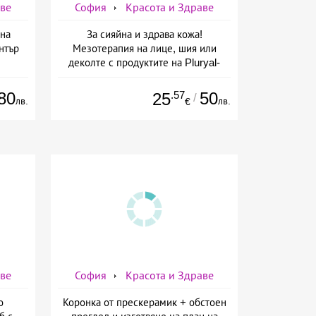
аве
София
Красота и Здраве
на
За сияйна и здрава кожа!
нтър
Мезотерапия на лице, шия или
деколте с продуктите на Pluryal-
mesoline/Refresh/ от Дермо-
Естетичен център Симона
80
.57
50
25
/
лв.
лв.
€
аве
София
Красота и Здраве
о
Коронка от прескерамик + обстоен