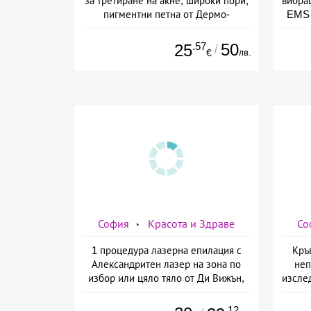
за третиране на акне, широки пори,
вибра
пигментни петна от Дермо-
EMS 
Естетичен център Симона
изб
.57
50
25
/
лв.
€
София
Красота и Здраве
Со
1 процедура лазерна епилация с
Кръ
Александритен лазер на зона по
неп
избор или цяло тяло от Ди Вижън,
изслед
София
предо
.12