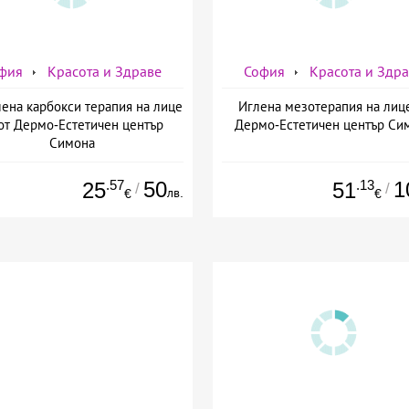
фия
Красота и Здраве
София
Красота и Здр
ена карбокси терапия на лице
Иглена мезотерапия на лиц
от Дермо-Естетичен център
Дермо-Естетичен център Си
Симона
.57
50
.13
1
25
51
/
/
лв.
€
€