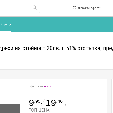
Любими оферти
В града
рехи на стойност 20лв. с 51% отстъпка, пре
оферта от
rio.bg
9
19
/
.95
.46
€
лв.
ТОП ЦЕНА