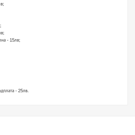
в;
;
лв;
лна - 15лв;
дплата - 25лв.