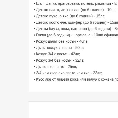
• Шал, шапка, вратовръзка, потник, ръкавици - 8л
• Детско палто, детско яке (до 6 години) - 10лв;
• Детско пухено яке (до 6 години) - 15лв;
• Детско костюмче, шлифер (до 6 години) - 15лв
• Детска блуза, пола, панталон (до 6 години) - 8
• Рокля (до 6 години) - нормална - 10лв/ официа
• Кожух дълъг без косъм - 40лв;
• Дълъг кожух с косъм - 50лв;
• Кожух 3/4 с косъм - 42лв;
• Кожух 3/4 без косъм - 32лв;
• Дълго еко палто - 25лв;
• 3/4 или късо еко палто или яке - 23лв;
• Късо яке от лицева кожа или велур с кожена по