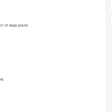
ст от вида рокля;
лв;