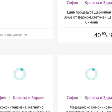
София
Красота и Здр
Една процедура Дермапен 
лице от Дермо-Естетичен це
Симона
.90
40
/
ално предложение
€
фия
Красота и Здраве
София
Красота и Здр
сокоинтензивна, магнитно
Медицинско комбиниран