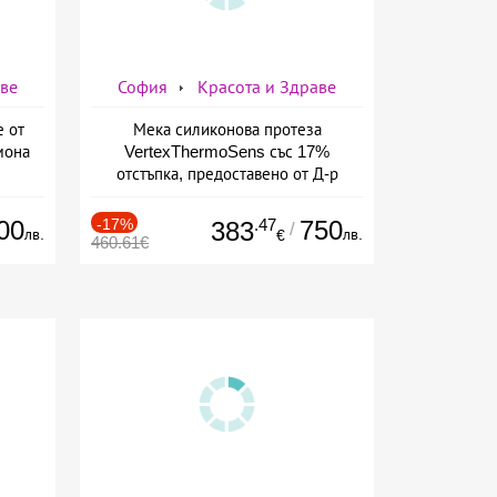
аве
София
Красота и Здраве
е от
Мека силиконова протеза
мона
VertexThermoSens със 17%
отстъпка, предоставено от Д-р
Джонова
00
-17%
.47
750
383
/
лв.
лв.
€
460.61€