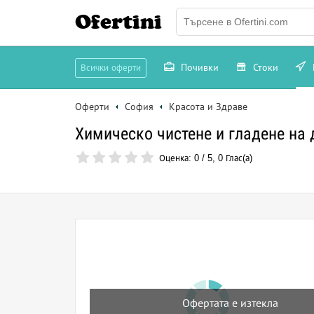
Ofertini
Почивки
Стоки
Всички оферти
Оферти
София
Красота и Здраве
Химическо чистене и гладене на д
Оценка:
0
/
5
,
0
Глас(а)
Офертата е изтекла