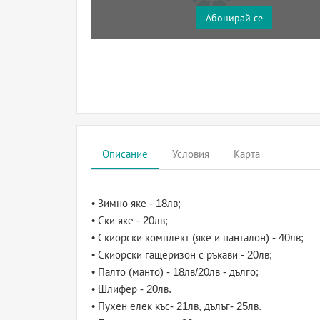
Абонирай се
Описание
Условия
Карта
• Зимно яке - 18лв;
• Ски яке - 20лв;
• Скиорски комплект (яке и панталон) - 40лв;
• Скиорски гащеризон с ръкави - 20лв;
• Палто (манто) - 18лв/20лв - дълго;
• Шлифер - 20лв.
• Пухен елек къс- 21лв, дълъг- 25лв.