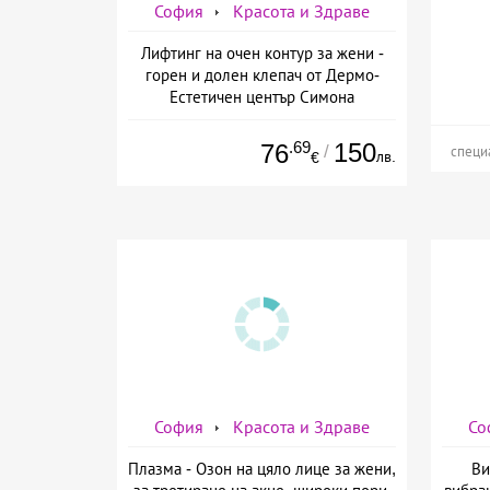
София
Красота и Здраве
Лифтинг на очен контур за жени -
горен и долен клепач от Дермо-
Естетичен център Симона
.69
150
76
/
специ
лв.
€
София
Красота и Здраве
Со
Плазма - Озон на цяло лице за жени,
Ви