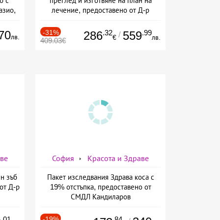
б с
преглед и изготвяне на план на
азио,
лечение, предоставено от Д-р
ермо-
Джонова
а
70
-31%
.32
.99
286
559
/
лв.
€
лв.
409.03€
аве
София
Красота и Здраве
н зъб
Пакет изследвания Здрава коса с
от Д-р
19% отстъпка, предоставено от
СМДЛ Кандиларов
.01
-19%
.84