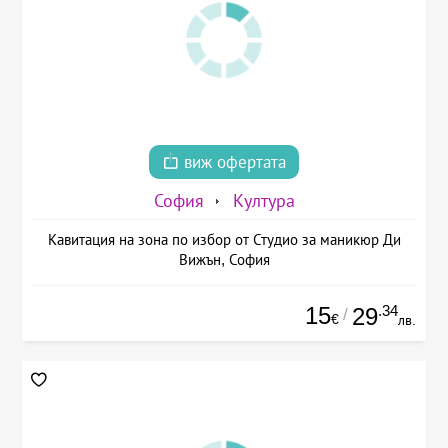
виж офертата
София
Култура
Кавитация на зона по избор от Студио за маникюр Ди
Вижън, София
15
.34
29
/
€
лв.