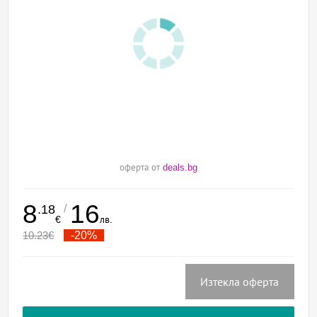
оферта от
deals.bg
8
16
/
.18
€
лв.
10.23
€
-20%
Изтекла оферта