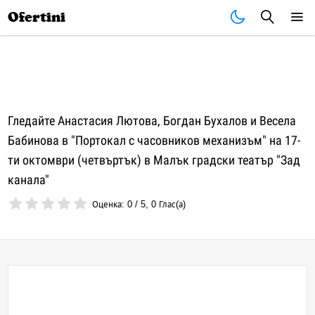
Почивки
Стоки
В града
Всички оферти
Ofertini
Гледайте Анастасия Лютова, Богдан Бухалов и Весела
Бабинова в "Портокал с часовников механизъм" на 17-
ти октомври (четвъртък) в Малък градски театър "Зад
канала"
Оценка:
0
/
5
,
0
Глас(а)