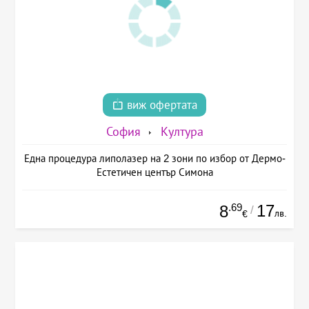
виж офертата
София
Култура
Една процедура липолазер на 2 зони по избор от Дермо-
Естетичен център Симона
.69
17
8
/
лв.
€