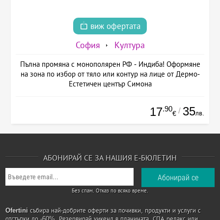
виж офертата
София
Култура
Пълна промяна с монополярен РФ - Индиба! Оформяне
на зона по избор от тяло или контур на лице от Дермо-
Естетичен център Симона
.90
35
17
/
лв.
€
АБОНИРАЙ СЕ ЗА НАШИЯ Е-БЮЛЕТИН
Без спам. Отказ по всяко време.
Ofertini
събира най-добрите оферти за почивки, продукти и услуги с
отстъпки до -60%. Резервирай уикенд в планината, СПА релакс или