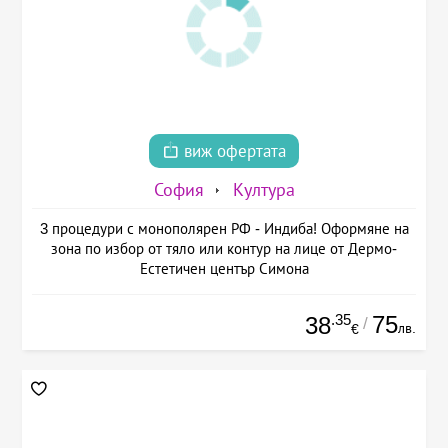
виж офертата
София
Култура
3 процедури с монополярен РФ - Индиба! Оформяне на
зона по избор от тяло или контур на лице от Дермо-
Естетичен център Симона
.35
75
38
/
лв.
€