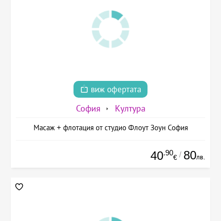
виж офертата
София
Култура
Масаж + флотация от студио Флоут Зоун София
.90
80
40
/
лв.
€