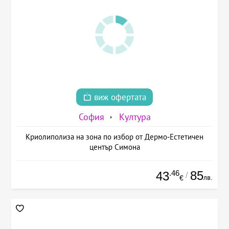
виж офертата
София
Култура
Криолиполиза на зона по избор от Дермо-Естетичен
център Симона
.46
85
43
/
лв.
€