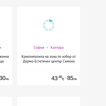
и
София
Култура
 конна
Криолиполиза на зона по избор от
вци
Дермо-Естетичен център Симона
30
.46
85
43
/
лв.
лв.
€