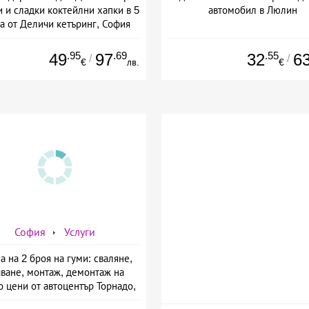
 и сладки коктейлни хапки в 5
автомобил в Люлин
а от Деличи кетъринг, София
.95
.69
.55
49
97
32
6
/
/
€
лв.
€
София
Услуги
а на 2 броя на гуми: сваляне,
чване, монтаж, демонтаж на
 цени от автоцентър Торнадо,
ул. Опълченска №15