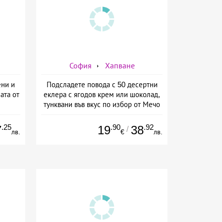
София
Хапване
ени и
Подсладете повода с 50 десертни
ата от
еклера с ягодов крем или шоколад,
тунквани във вкус по избор от Мечо
Фууд Кетъринг
.25
.90
.92
7
19
38
/
лв.
€
лв.