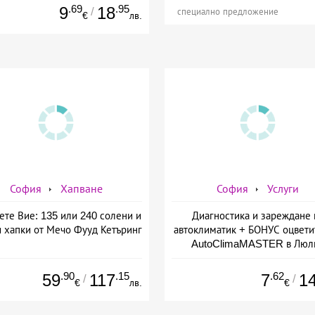
.69
.95
9
18
/
специално предложение
€
лв.
София
Хапване
София
Услуги
ете Вие: 135 или 240 солени и
Диагностика и зареждане 
и хапки от Мечо Фууд Кетъринг
автоклиматик + БОНУС оцвети
AutoClimaMASTER в Люл
.90
.15
.62
59
117
7
1
/
/
€
лв.
€