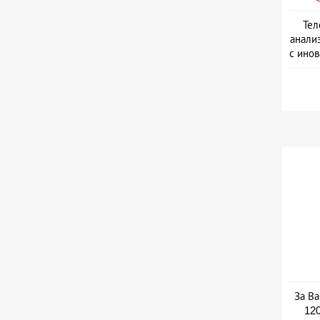
Тел
анали
с ино
L
За Ва
120