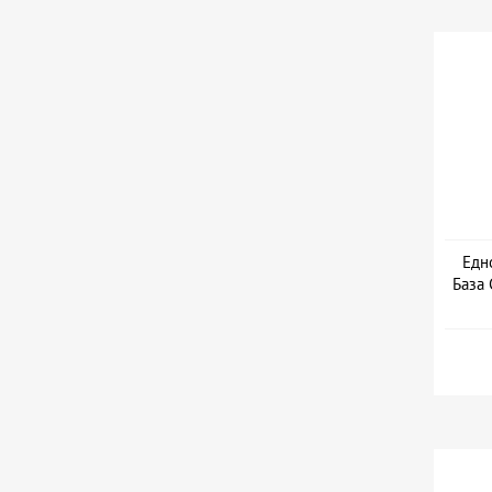
Едн
База 