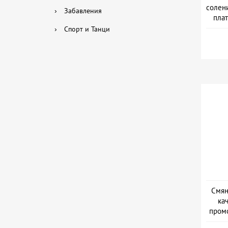
солени
›
Забавления
плат
›
Спорт и Танци
Смян
ка
промо