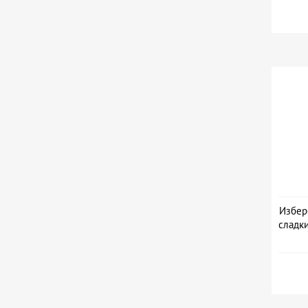
Избер
сладк