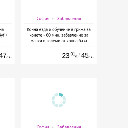
София
Забавления
на
Конна езда и обучение в грижа за
yf +
конете - 60 мин. забавление за
малки и големи от конна база
 от
Ласкар, София
ин
47
.01
45
23
/
лв.
лв.
€
София
Забавления