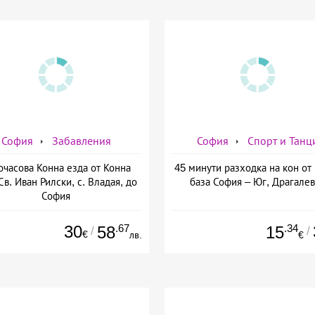
София
Забавления
София
Спорт и Танц
очасова Конна езда от Конна
45 минути разходка на кон от
Св. Иван Рилски, с. Владая, до
база София – Юг, Драгале
София
30
.67
.34
58
15
/
/
€
лв.
€