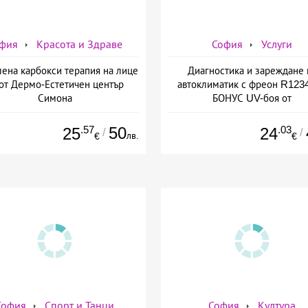
фия
Красота и Здраве
София
Услуги
лена карбокси терапия на лице
Диагностика и зареждане 
 от Дермо-Естетичен център
автоклиматик с фреон R1234
Симона
БОНУС UV-боя от
AutoClimaMASTER в Люлин
AutoClimaMASTER в Люл
.57
50
.03
25
24
/
/
лв.
€
€
София
Спорт и Танци
София
Култура