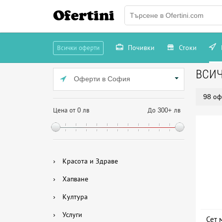
Ofertini
Почивки
Стоки
Всички оферти
ВСИ
Оферти в София
98 оф
Цена от 0 лв
До 300+ лв
›
Красота и Здраве
›
Хапване
›
Култура
›
Услуги
Сет 