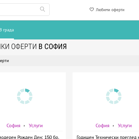
-24%
Любими оферти
понеделник
те очакват още следващият
Запиши се сега!
В града
ЧКИ ОФЕРТИ
В СОФИЯ
Запиши ме!
ерти
остават
2 дни 1 час и 42 минути
Не, благодаря
София
Услуги
София
Услуги
модерен Рожден Ден: 150 бр.
Годишен Технически преглед 