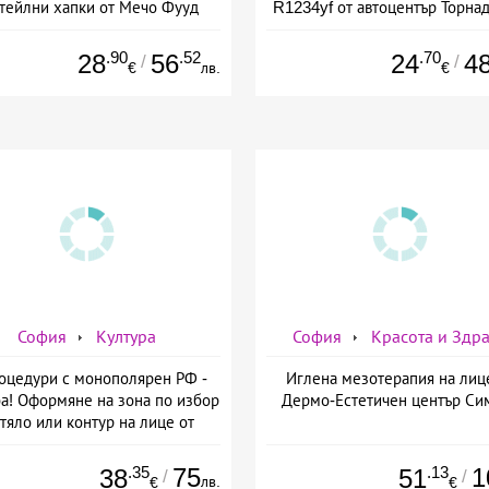
тейлни хапки от Мечо Фууд
R1234yf от автоцентър Торнад
&amp; Кетъринг
Опълченска №15
.90
.52
.70
28
56
24
4
/
/
€
лв.
€
София
Култура
София
Красота и Здр
оцедури с монополярен РФ -
Иглена мезотерапия на лиц
а! Оформяне на зона по избор
Дермо-Естетичен център Си
 тяло или контур на лице от
мо-Естетичен център Симона
.35
75
.13
1
38
51
/
/
лв.
€
€