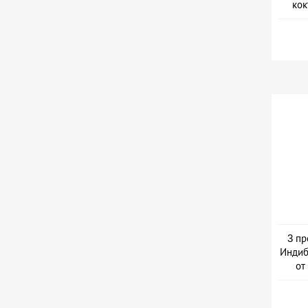
кок
3 пр
Индиб
от
Дер