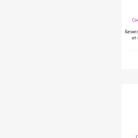
Со
Безиг
от