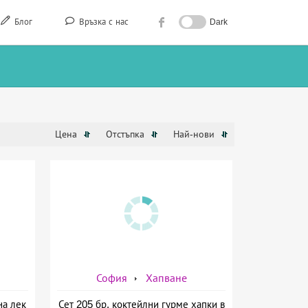
Блог
Връзка с нас
Dark
Цена
Отстъпка
Най-нови
София
Хапване
на лек
Сет 205 бр. коктейлни гурме хапки в