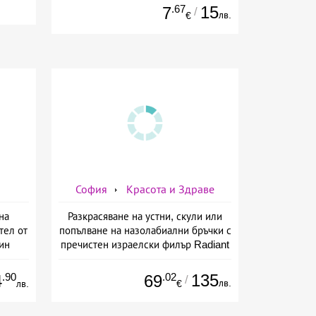
.67
15
7
/
лв.
€
София
Красота и Здраве
на
Разкрасяване на устни, скули или
тел от
попълване на назолабиални бръчки с
ин
пречистен израелски филър Radiant
от Дермо-Естетичен център Симона
.90
.02
135
4
69
/
лв.
лв.
€