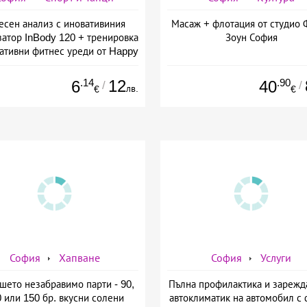
есен анализ с иновативиния
Масаж + флотация от студио 
затор InBody 120 + тренировка
Зоун София
вативни фитнес уреди от Happy
ife - slim &amp; shape club
.14
12
.90
6
40
/
/
лв.
€
€
София
Хапване
София
Услуги
шето незабравимо парти - 90,
Пълна профилактика и зарежд
 или 150 бр. вкусни солени
автоклиматик на автомобил с