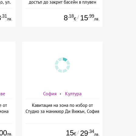
о, ул.
достъп до закрит басейн в плувен
басейн Диана, София
.31
.18
.99
8
8
15
/
лв.
€
лв.
аве
София
Култура
е от
Кавитация на зона по избор от
мона
Студио за маникюр Ди Вижън, София
00
15
.34
29
/
лв.
€
лв.