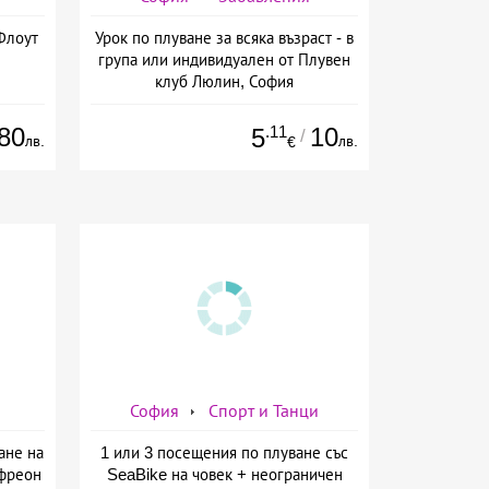
Флоут
Урок по плуване за всяка възраст - в
група или индивидуален от Плувен
клуб Люлин, София
80
.11
10
5
/
лв.
лв.
€
София
Спорт и Танци
ане на
1 или 3 посещения по плуване със
 фреон
SeaBike на човек + неограничен