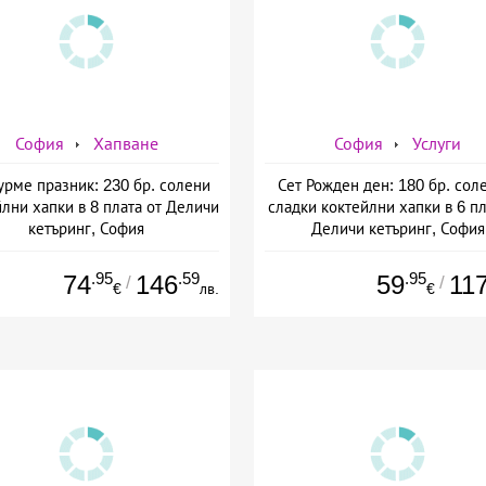
София
Хапване
София
Услуги
Гурме празник: 230 бр. солени
Сет Рожден ден: 180 бр. сол
лни хапки в 8 плата от Деличи
сладки коктейлни хапки в 6 пл
кетъринг, София
Деличи кетъринг, София
.95
.59
.95
74
146
59
11
/
/
€
лв.
€