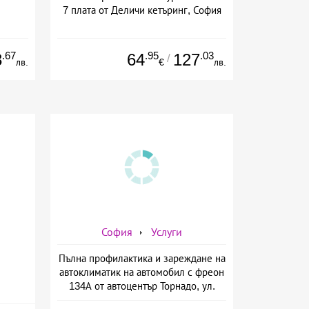
7 плата от Деличи кетъринг, София
.67
.95
.03
3
64
127
/
лв.
€
лв.
София
Услуги
Пълна профилактика и зареждане на
автоклиматик на автомобил с фреон
134А от автоцентър Торнадо, ул.
Опълченска №15