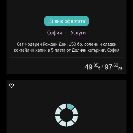
виж офертата
София
Услуги
Сет модерен Рожден Ден: 150 бр. солени и сладки
коктейлни хапки в 5 плата от Деличи кетъринг, София
.95
.69
49
97
/
€
лв.