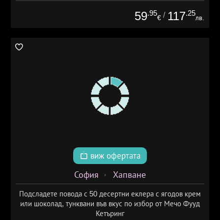
.95
.25
59
117
/
€
лв.
виж офертата
София
Хапване
Подсладете повода с 50 десертни еклера с ягодов крем
или шоколад, тунквани във вкус по избор от Мечо Фууд
Кетъринг