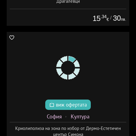
Драгалевци
.34
30
15
/
лв.
€
виж офертата
София
Култура
Криолиполиза на зона по избор от Дермо-Естетичен
център Симона