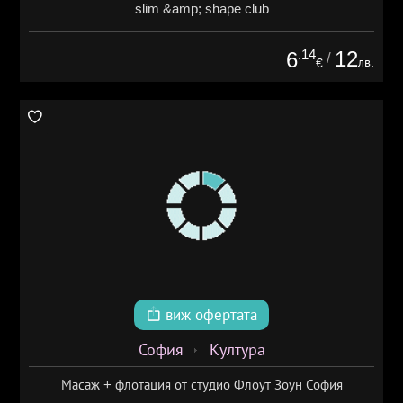
slim &amp; shape club
.14
12
6
/
лв.
€
виж офертата
София
Култура
Масаж + флотация от студио Флоут Зоун София