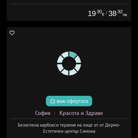
.90
.92
19
38
/
€
лв.
виж офертата
София
Красота и Здраве
Безиглена карбокси терапия на лице от от Дермо-
Естетичен център Симона