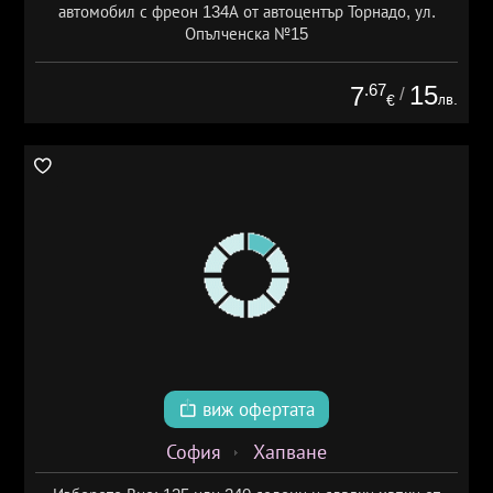
автомобил с фреон 134А от автоцентър Торнадо, ул.
Опълченска №15
.67
15
7
/
лв.
€
виж офертата
София
Хапване