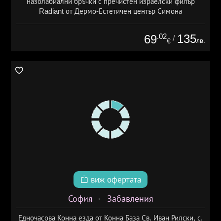
назолабиални бръчки с пречистен израелски филър
Radiant от Дермо-Естетичен център Симона
.02
135
69
/
лв.
€
виж офертата
София
Забавления
Едночасова Конна езда от Конна База Св. Иван Рилски, с.