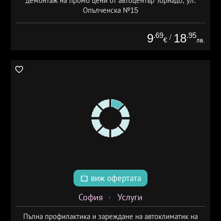
демонтаж на промо цени от автоцентър Торнадо, ул.
Опълченска №15
.69
.95
9
18
/
€
лв.
виж офертата
София
Услуги
Пълна профилактика и зареждане на автоклиматик на