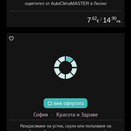
оцветител от AutoClimaMASTER в Люлин
.62
.90
7
14
/
€
лв.
виж офертата
София
Красота и Здраве
Разкрасяване на устни, скули или попълване на