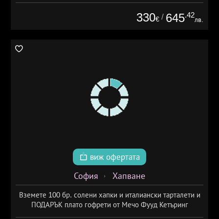
330
.42
645
/
€
лв.
виж офертата
София
Хапване
Вземете 100 бр. солени хапки и италиански тарталети и
ПОДАРЪК плато гофрети от Мечо Фууд Кетъринг