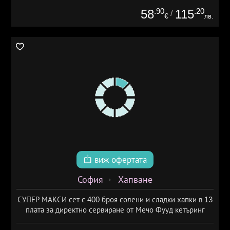
.90
.20
58
115
/
€
лв.
виж офертата
София
Хапване
СУПЕР МАКСИ сет с 400 броя солени и сладки хапки в 13
плата за директно сервиране от Мечо Фууд кетъринг