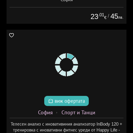
.01
45
23
/
лв.
€
виж офертата
София
Спорт и Танци
Телесен анализ с иновативиния анализатор InBody 120 +
тренировка с иновативни фитнес уреди от Happy Life -