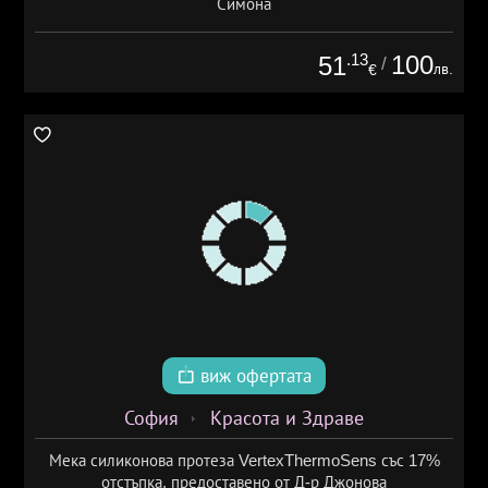
Симона
.13
100
51
/
лв.
€
виж офертата
София
Красота и Здраве
Мека силиконова протеза VertexThermoSens със 17%
отстъпка, предоставено от Д-р Джонова