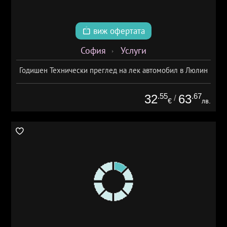
виж офертата
София
Услуги
Годишен Технически преглед на лек автомобил в Люлин
.55
.67
32
63
/
€
лв.