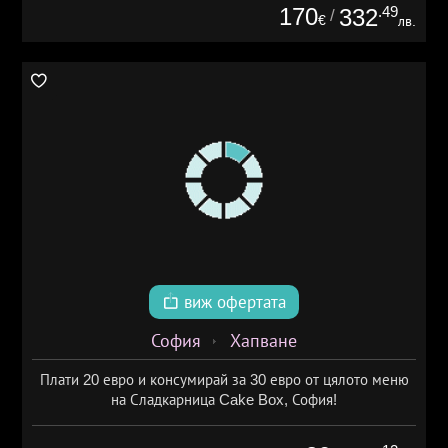
170
.49
332
/
€
лв.
виж офертата
София
Хапване
Плати 20 евро и консумирай за 30 евро от цялото меню
на Сладкарница Cake Box, София!