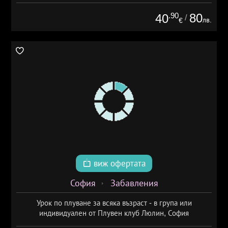
.90
80
40
/
лв.
€
виж офертата
София
Забавления
Урок по плуване за всяка възраст - в група или
индивидуален от Плувен клуб Люлин, София