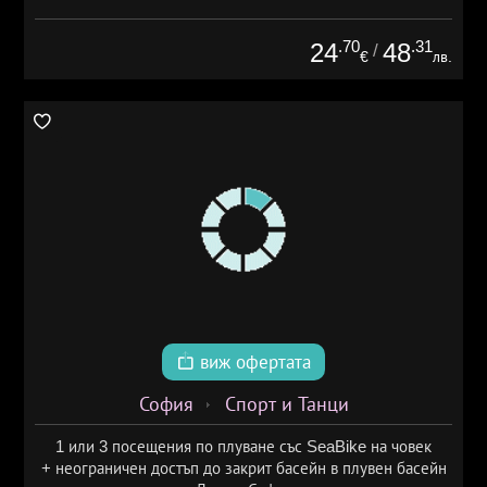
.70
.31
24
48
/
€
лв.
виж офертата
София
Спорт и Танци
1 или 3 посещения по плуване със SeaBike на човек
+ неограничен достъп до закрит басейн в плувен басейн