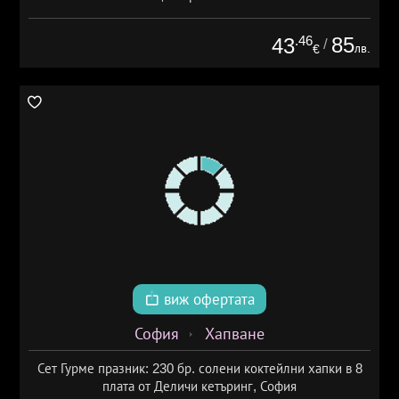
.46
85
43
/
лв.
€
виж офертата
София
Хапване
Сет Гурме празник: 230 бр. солени коктейлни хапки в 8
плата от Деличи кетъринг, София