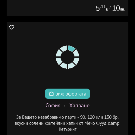
.11
10
5
/
лв.
€
виж офертата
София
Хапване
За Вашето незабравимо парти - 90, 120 или 150 бр.
вкусни солени коктейлни хапки от Мечо Фууд &amp;
Кетъринг