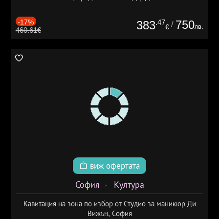
-17%
.47
750
383
/
лв.
€
460.61€
виж офертата
София
Култура
Кавитация на зона по избор от Студио за маникюр Ди
Вижън, София