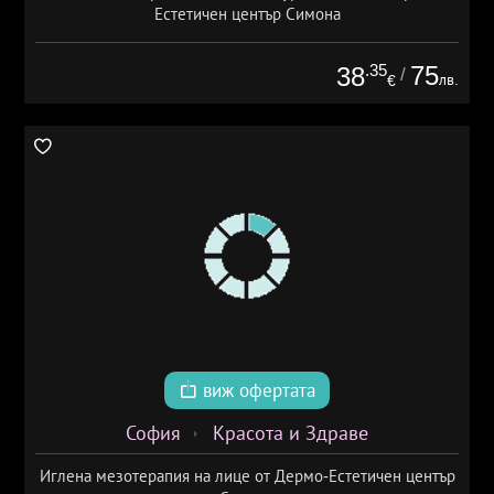
Естетичен център Симона
.35
75
38
/
лв.
€
виж офертата
София
Красота и Здраве
Иглена мезотерапия на лице от Дермо-Естетичен център