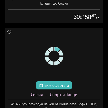
Владая, до София
30
.67
58
/
€
лв.
виж офертата
София
Спорт и Танци
45 минути разходка на кон от конна база София – Юг,