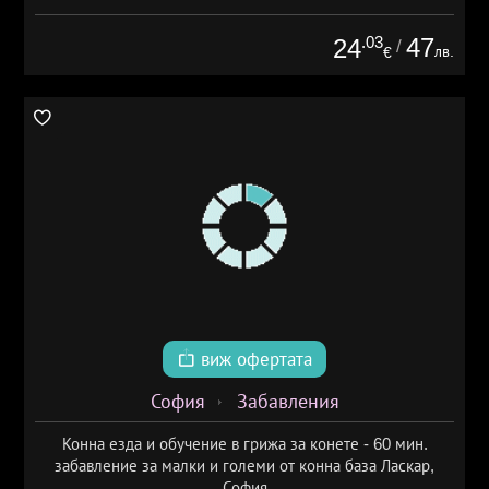
.03
47
24
/
лв.
€
виж офертата
София
Забавления
Конна езда и обучение в грижа за конете - 60 мин.
забавление за малки и големи от конна база Ласкар,
София