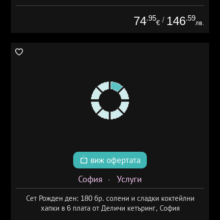
.95
.59
74
146
/
€
лв.
виж офертата
София
Услуги
Сет Рожден ден: 180 бр. солени и сладки коктейлни
хапки в 6 плата от Деличи кетъринг, София