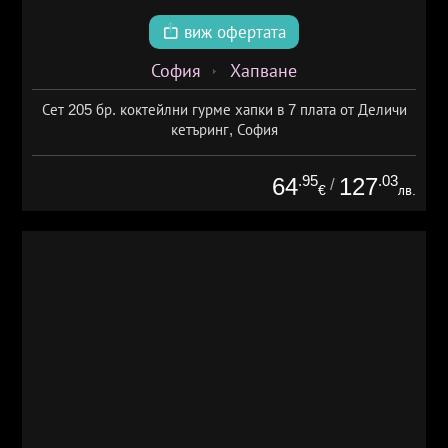
виж офертата
София
Хапване
Сет 205 бр. коктейлни гурме хапки в 7 плата от Деличи
кетъринг, София
.95
.03
64
127
/
€
лв.