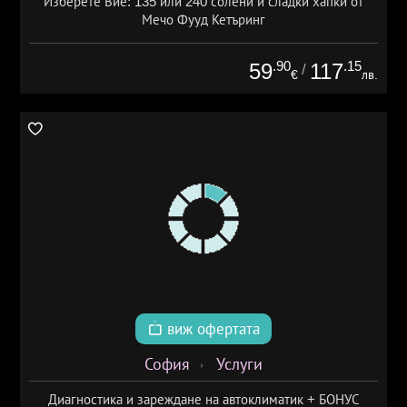
Изберете Вие: 135 или 240 солени и сладки хапки от
Мечо Фууд Кетъринг
.90
.15
59
117
/
€
лв.
виж офертата
София
Услуги
Диагностика и зареждане на автоклиматик + БОНУС