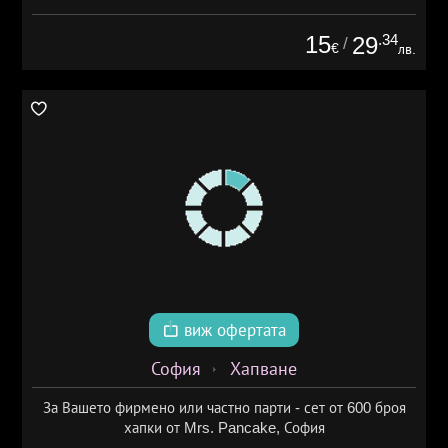
15
.34
29
/
€
лв.
виж офертата
София
Хапване
За Вашето фирмено или частно парти - сет от 600 броя
хапки от Mrs. Pancake, София