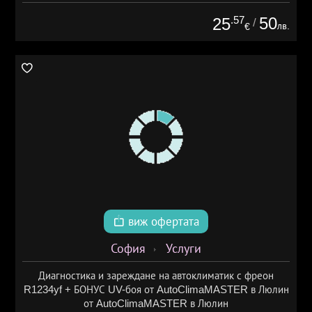
.57
50
25
/
лв.
€
виж офертата
София
Услуги
Диагностика и зареждане на автоклиматик с фреон
R1234yf + БОНУС UV-боя от AutoClimaMASTER в Люлин
от AutoClimaMASTER в Люлин