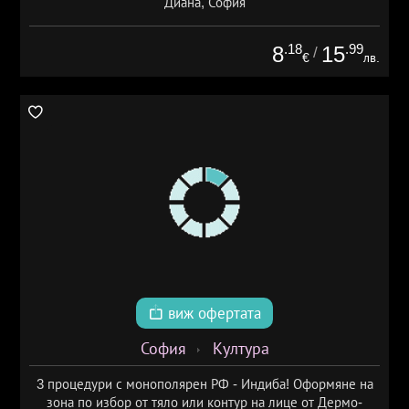
Диана, София
.18
.99
8
15
/
€
лв.
виж офертата
София
Култура
3 процедури с монополярен РФ - Индиба! Оформяне на
зона по избор от тяло или контур на лице от Дермо-