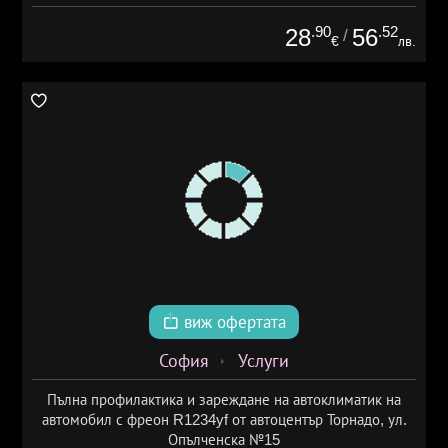
.90
.52
28
56
/
€
лв.
виж офертата
София
Услуги
Пълна профилактика и зареждане на автоклиматик на
автомобил с фреон R1234yf от автоцентър Торнадо, ул.
Опълченска №15