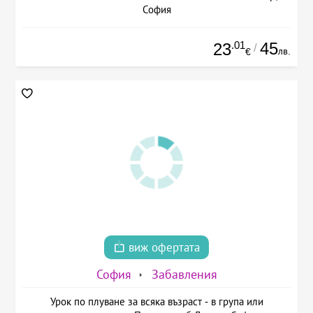
София
.01
45
23
/
лв.
€
виж офертата
София
Забавления
Урок по плуване за всяка възраст - в група или