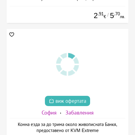
.91
.70
2
5
/
€
лв.
виж офертата
София
Забавления
Конна езда за до трима около живописната Банкя,
предоставено от KVM Extreme