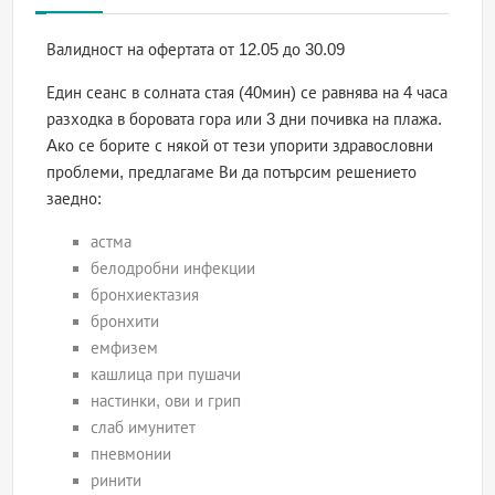
Валидност на офертата
от 12.05 до 30.09
Един сеанс в солната стая (40мин) се равнява на 4 часа
разходка в боровата гора или 3 дни почивка на плажа.
Aко се борите с някой от тези упорити здравословни
проблеми, предлагаме Ви да потърсим решението
заедно:
астма
белодробни инфекции
бронхиектазия
бронхити
емфизем
кашлица при пушачи
настинки, ови и грип
слаб имунитет
пневмонии
ринити