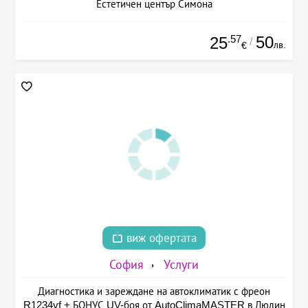
Естетичен център Симона
.57
50
25
/
лв.
€
виж офертата
София
Услуги
Диагностика и зареждане на автоклиматик с фреон
R1234yf + БОНУС UV-боя от AutoClimaMASTER в Люлин