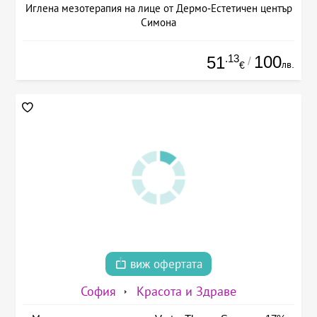
Иглена мезотерапия на лице от Дермо-Естетичен център
Симона
.13
100
51
/
лв.
€
виж офертата
София
Красота и Здраве