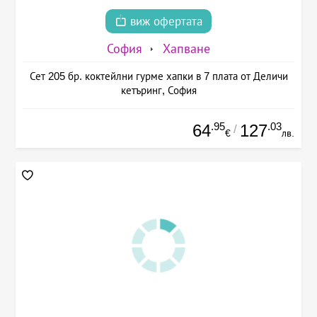
виж офертата
София
Хапване
Сет 205 бр. коктейлни гурме хапки в 7 плата от Деличи
кетъринг, София
.95
.03
64
127
/
€
лв.