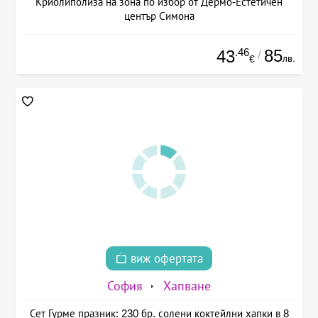
Криолиполиза на зона по избор от Дермо-Естетичен
център Симона
.46
85
43
/
лв.
€
виж офертата
София
Хапване
Сет Гурме празник: 230 бр. солени коктейлни хапки в 8