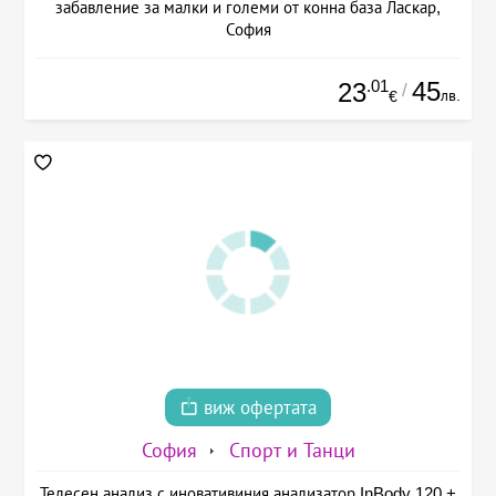
забавление за малки и големи от конна база Ласкар,
София
.01
45
23
/
лв.
€
виж офертата
София
Спорт и Танци
Телесен анализ с иновативиния анализатор InBody 120 +