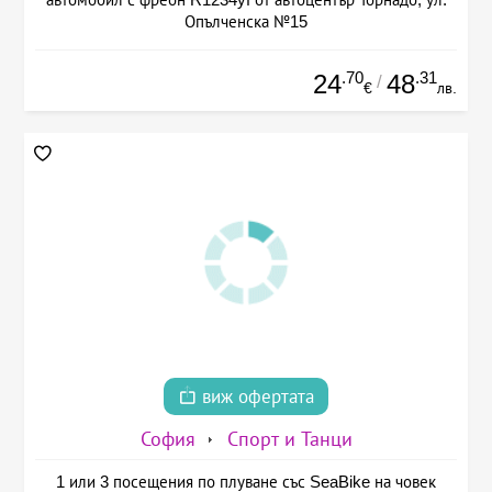
Опълченска №15
.70
.31
24
48
/
€
лв.
виж офертата
София
Спорт и Танци
1 или 3 посещения по плуване със SeaBike на човек