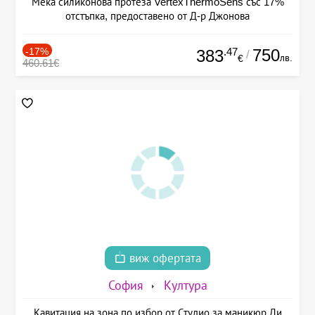
Мека силиконова протеза VertexThermoSens със 17%
отстъпка, предоставено от Д-р Джонова
-17%
.47
750
383
/
лв.
€
460.61€
виж офертата
София
Култура
Кавитация на зона по избор от Студио за маникюр Ди