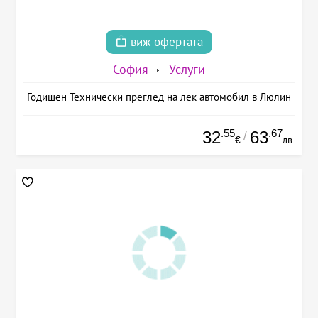
виж офертата
София
Услуги
Годишен Технически преглед на лек автомобил в Люлин
.55
.67
32
63
/
€
лв.