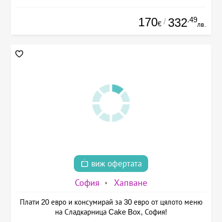
170
.49
332
/
€
лв.
виж офертата
София
Хапване
Плати 20 евро и консумирай за 30 евро от цялото меню
на Сладкарница Cake Box, София!