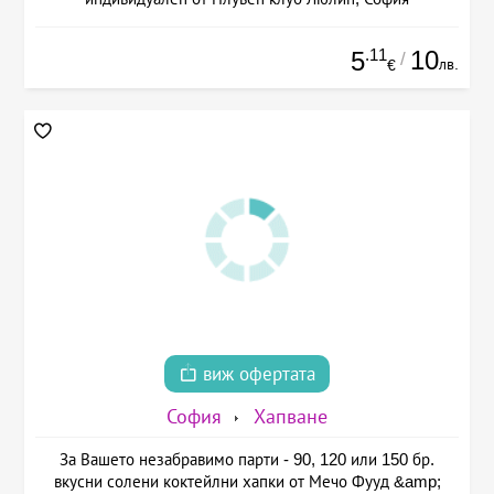
.11
10
5
/
лв.
€
виж офертата
София
Хапване
За Вашето незабравимо парти - 90, 120 или 150 бр.
вкусни солени коктейлни хапки от Мечо Фууд &amp;