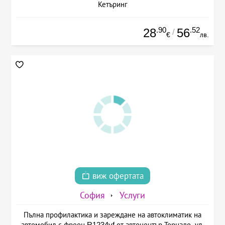
Кетъринг
.90
.52
28
56
/
€
лв.
виж офертата
София
Услуги
Пълна профилактика и зареждане на автоклиматик на
автомобил с фреон R1234yf от автоцентър Торнадо, ул.