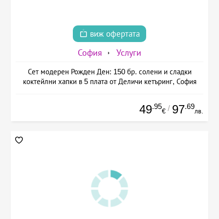
виж офертата
София
Услуги
Сет модерен Рожден Ден: 150 бр. солени и сладки
коктейлни хапки в 5 плата от Деличи кетъринг, София
.95
.69
49
97
/
€
лв.