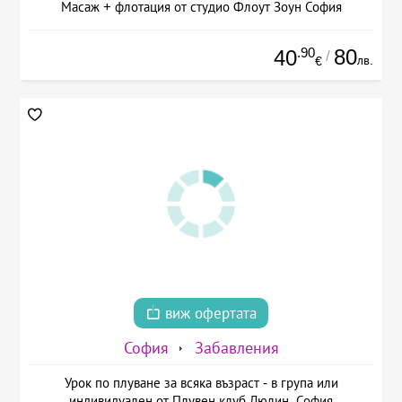
Масаж + флотация от студио Флоут Зоун София
.90
80
40
/
лв.
€
виж офертата
София
Забавления
Урок по плуване за всяка възраст - в група или
индивидуален от Плувен клуб Люлин, София