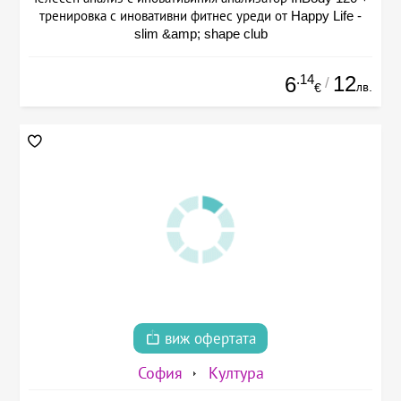
тренировка с иновативни фитнес уреди от Happy Life -
slim &amp; shape club
.14
12
6
/
лв.
€
виж офертата
София
Култура