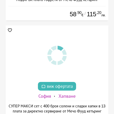
.90
.20
58
115
/
€
лв.
виж офертата
София
Хапване
СУПЕР МАКСИ сет с 400 броя солени и сладки хапки в 13
плата за директно сервиране от Мечо Фууд кетъринг