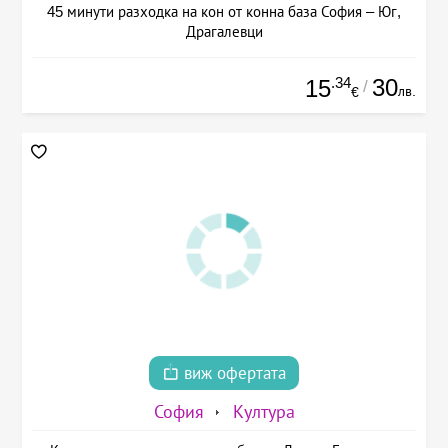
45 минути разходка на кон от конна база София – Юг,
Драгалевци
.34
30
15
/
лв.
€
виж офертата
София
Култура