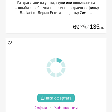
Разкрасяване на устни, скули или попълване на
назолабиални бръчки с пречистен израелски филър
Radiant от Дермо-Естетичен център Симона
.02
135
69
/
лв.
€
виж офертата
София
Забавления