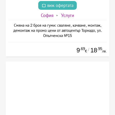
виж офертата
София
Услуги
Смяна на 2 броя на гуми: сваляне, качване, монтаж,
демонтаж на промо цени от автоцентър Торнадо, ул.
Опълченска №15
.69
.95
9
18
/
€
лв.