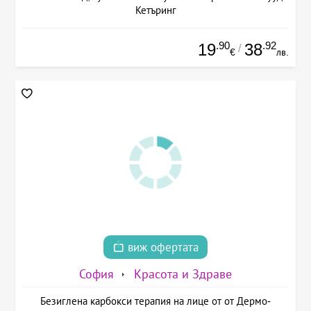
Кетъринг
.90
.92
19
38
/
€
лв.
виж офертата
София
Красота и Здраве
Безиглена карбокси терапия на лице от от Дермо-