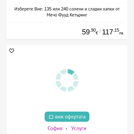
Изберете Вие: 135 или 240 солени и сладки хапки от
Мечо Фууд Кетъринг
.90
.15
59
117
/
€
лв.
виж офертата
София
Услуги