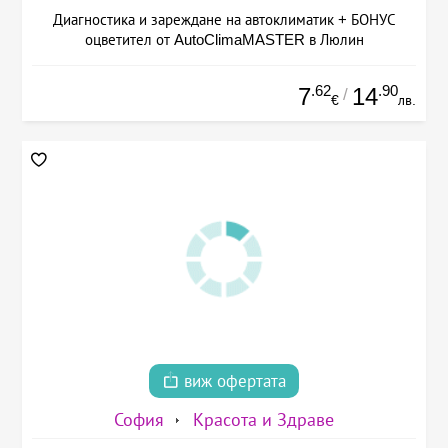
Диагностика и зареждане на автоклиматик + БОНУС
оцветител от AutoClimaMASTER в Люлин
.62
.90
7
14
/
€
лв.
виж офертата
София
Красота и Здраве