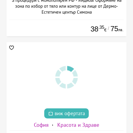
3 процедури с монополярен РФ - Индиба! Оформяне на
зона по избор от тяло или контур на лице от Дермо-
Естетичен център Симона
.35
75
38
/
лв.
€
виж офертата
София
Красота и Здраве