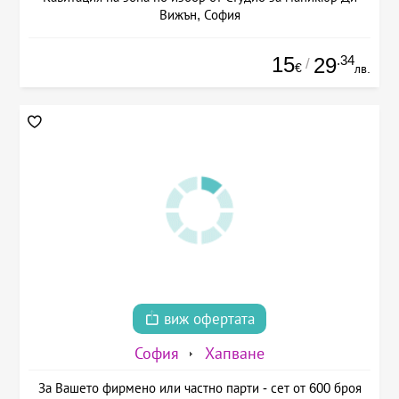
Вижън, София
15
.34
29
/
€
лв.
виж офертата
София
Хапване
За Вашето фирмено или частно парти - сет от 600 броя