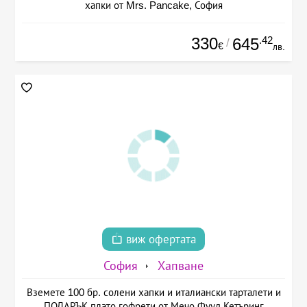
хапки от Mrs. Pancake, София
330
.42
645
/
€
лв.
виж офертата
София
Хапване
Вземете 100 бр. солени хапки и италиански тарталети и
ПОДАРЪК плато гофрети от Мечо Фууд Кетъринг