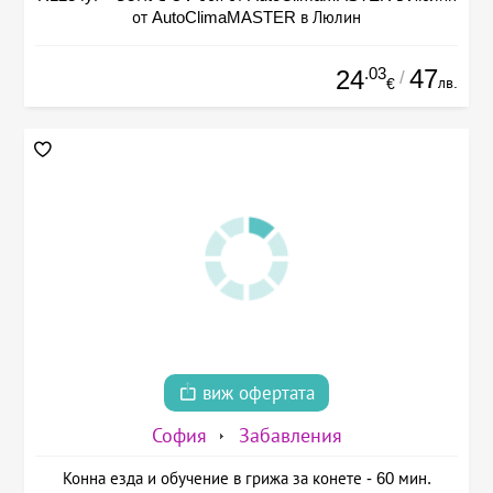
от AutoClimaMASTER в Люлин
.03
47
24
/
лв.
€
виж офертата
София
Забавления
Конна езда и обучение в грижа за конете - 60 мин.