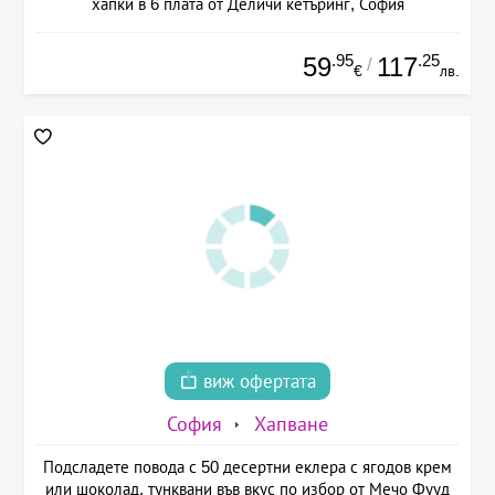
хапки в 6 плата от Деличи кетъринг, София
.95
.25
59
117
/
€
лв.
виж офертата
София
Хапване
Подсладете повода с 50 десертни еклера с ягодов крем
или шоколад, тунквани във вкус по избор от Мечо Фууд