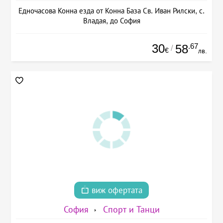
Едночасова Конна езда от Конна База Св. Иван Рилски, с.
Владая, до София
30
.67
58
/
€
лв.
виж офертата
София
Спорт и Танци