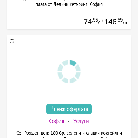
плата от Деличи кетъринг, София
.95
.59
74
146
/
€
лв.
виж офертата
София
Услуги
Сет Рожден ден: 180 бр. солени и сладки коктейлни