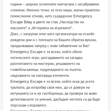
години – широко усмихнати малчугани с незабравими
спомени. Именно точно за тези наши, малки приятели
помислихме отново, като създадохме Emergency
Escape Bday в двете ни стаи „Наследство на
масоните“ и „Историята на играчките“.
Днес, с натрупан опит като организатори на ескейп
рождени дни и с помощта на Вашата обратна връзка,
продължаване напред с нови забавления за Вас!
Emergency Escape е за всеки, който обича
логическите игри, разгадаването на загадки,
разплитането на мистерии, решаването на
главоблъсканици, подреждането на пъзели,
свързването на липсващи елементи.
Emergency Escape е за всеки, който иска да усети
тръпката, да изпробва своя нюх, да се довери на
интуицията си и на съотборници, да провери на живо
детективските си умения, дасбъдне мечтата си да бъде
персонаж-следовател.