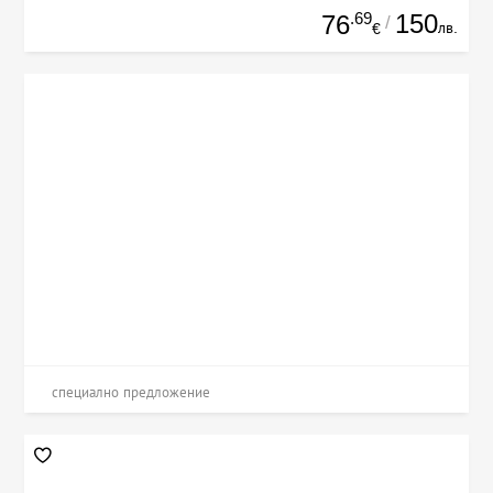
.69
150
76
/
лв.
€
специално предложение