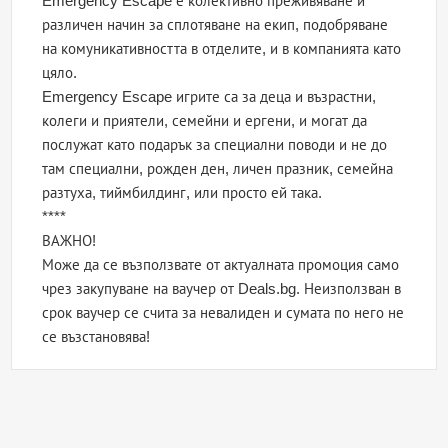
Emergency Escape е колективно преживяване и
различен начин за сплотяване на екип, подобряване
на комуникативността в отделите, и в компанията като
цяло.
Emergency Escape игрите са за деца и възрастни,
колеги и приятели, семейни и ергени, и могат да
послужат като подарък за специални поводи и не до
там специални, рожден ден, личен празник, семейна
разтуха, тиймбилдинг, или просто ей така.
****
ВАЖНО!
Може да се възползвате от актуалната промоция само
чрез закупуване на ваучер от Deals.bg. Неизползван в
срок ваучер се счита за невалиден и сумата по него не
се възстановява!