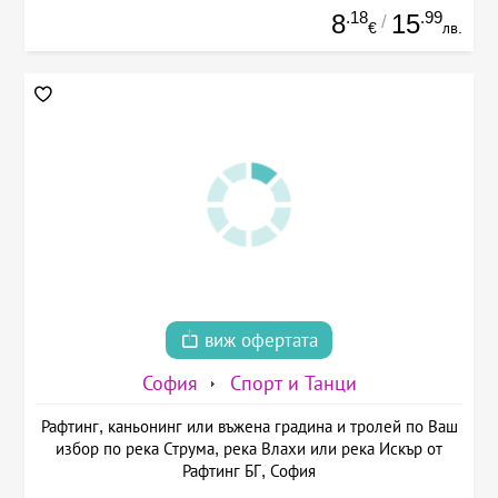
.18
.99
8
15
/
€
лв.
виж офертата
София
Спорт и Танци
Рафтинг, каньонинг или въжена градина и тролей по Ваш
избор по река Струма, река Влахи или река Искър от
Рафтинг БГ, София