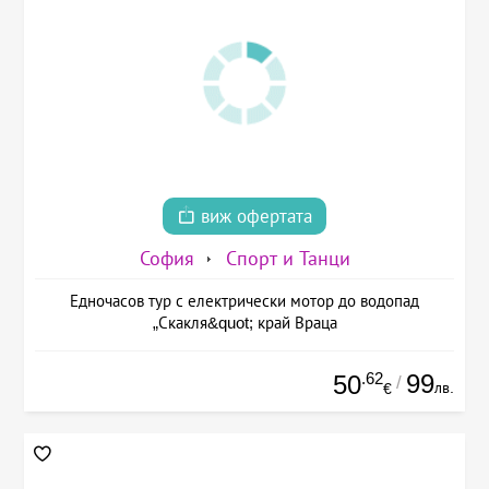
виж офертата
София
Спорт и Танци
Едночасов тур с електрически мотор до водопад
„Скакля&quot; край Враца
.62
99
50
/
лв.
€