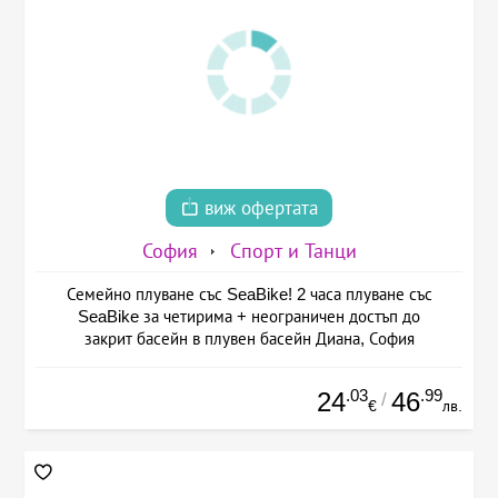
виж офертата
София
Спорт и Танци
Семейно плуване със SeaBike! 2 часа плуване със
SeaBike за четирима + неограничен достъп до
закрит басейн в плувен басейн Диана, София
.03
.99
24
46
/
€
лв.