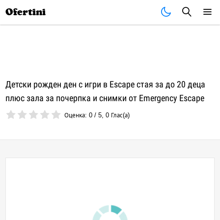
Почивки
Стоки
В града
Всички оферти
Ofertini
Детски рожден ден с игри в Escape стая за до 20 деца
плюс зала за почерпка и снимки от Emergency Escape
Оценка:
0
/
5
,
0
Глас(а)