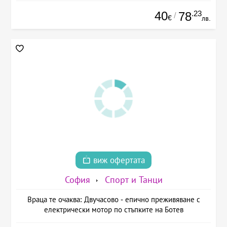
40
.23
78
/
€
лв.
виж офертата
София
Спорт и Танци
Враца те очаква: Двучасово - епично преживяване с
електрически мотор по стъпките на Ботев