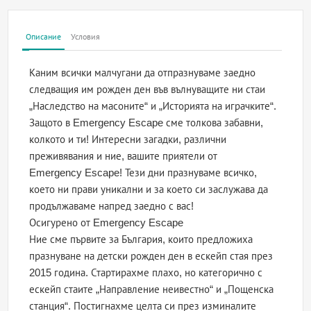
Описание
Условия
Каним всички малчугани да отпразнуваме заедно
следващия им рожден ден във вълнуващите ни стаи
„Наследство на масоните“ и „Историята на играчките“.
Защото в Emergency Escape сме толкова забавни,
колкото и ти! Интересни загадки, различни
преживявания и ние, вашите приятели от
Emergency Escape! Тези дни празнуваме всичко,
което ни прави уникални и за което си заслужава да
продължаваме напред заедно с вас!
Осигурено от Emergency Escape
Ние сме първите за България, които предложиха
празнуване на детски рожден ден в ескейп стая през
2015 година. Стартирахме плахо, но категорично с
ескейп стаите „Направление неивестно“ и „Пощенска
станция“. Постигнахме целта си през изминалите