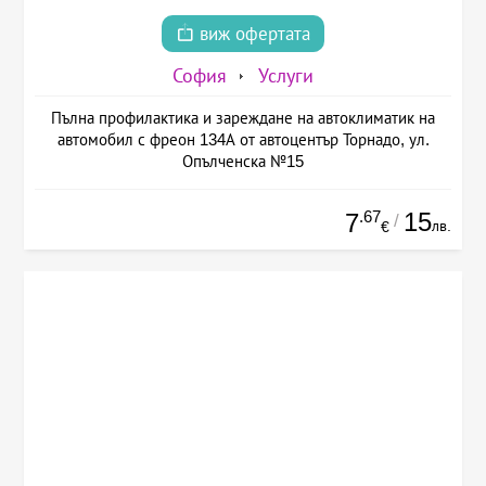
виж офертата
София
Услуги
Пълна профилактика и зареждане на автоклиматик на
автомобил с фреон 134А от автоцентър Торнадо, ул.
Опълченска №15
.67
15
7
/
лв.
€