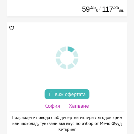
.95
.25
59
117
/
€
лв.
виж офертата
София
Хапване
Подсладете повода с 50 десертни еклера с ягодов крем
или шоколад, тунквани във вкус по избор от Мечо Фууд
Кетъринг