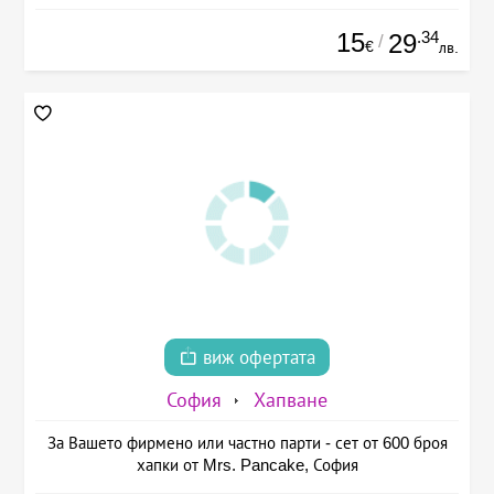
15
.34
29
/
€
лв.
виж офертата
София
Хапване
За Вашето фирмено или частно парти - сет от 600 броя
хапки от Mrs. Pancake, София