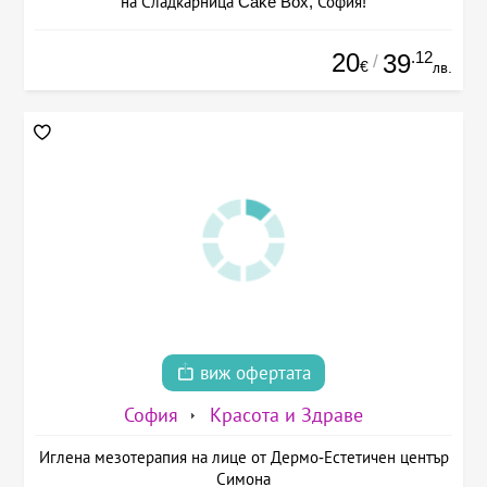
на Сладкарница Cake Box, София!
20
.12
39
/
€
лв.
виж офертата
София
Красота и Здраве
Иглена мезотерапия на лице от Дермо-Естетичен център
Симона