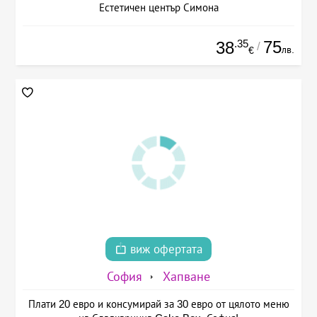
Естетичен център Симона
.35
75
38
/
лв.
€
виж офертата
София
Хапване
Плати 20 евро и консумирай за 30 евро от цялото меню