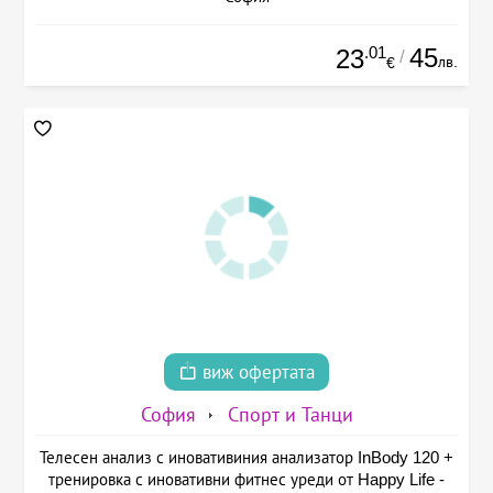
.01
45
23
/
лв.
€
виж офертата
София
Спорт и Танци
Телесен анализ с иновативиния анализатор InBody 120 +
тренировка с иновативни фитнес уреди от Happy Life -