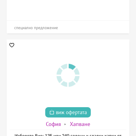
специално предложение
виж офертата
София
Хапване
Изберете Вие: 135 или 240 солени и сладки хапки от