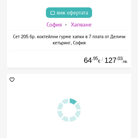
виж офертата
София
Хапване
Сет 205 бр. коктейлни гурме хапки в 7 плата от Деличи
кетъринг, София
.95
.03
64
127
/
€
лв.