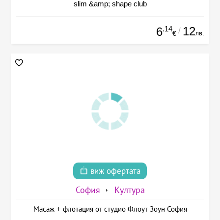
slim &amp; shape club
.14
12
6
/
лв.
€
виж офертата
София
Култура
Масаж + флотация от студио Флоут Зоун София