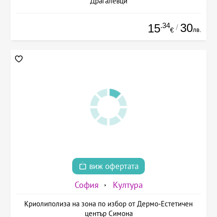
Драгалевци
.34
30
15
/
лв.
€
виж офертата
София
Култура
Криолиполиза на зона по избор от Дермо-Естетичен
център Симона