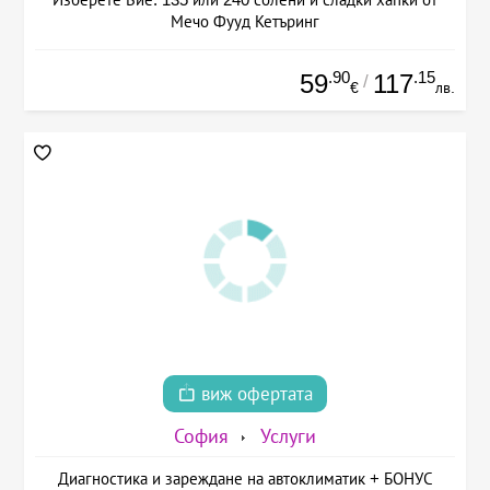
Мечо Фууд Кетъринг
.90
.15
59
117
/
€
лв.
виж офертата
София
Услуги
Диагностика и зареждане на автоклиматик + БОНУС