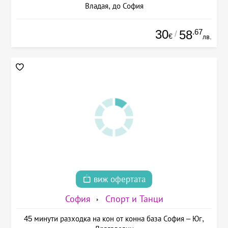
Владая, до София
30
.67
58
/
€
лв.
виж офертата
София
Спорт и Танци
45 минути разходка на кон от конна база София – Юг,