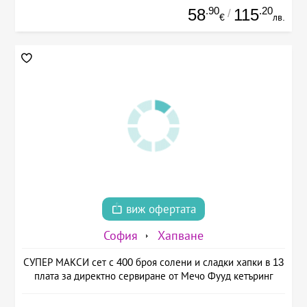
.90
.20
58
115
/
€
лв.
виж офертата
София
Хапване
СУПЕР МАКСИ сет с 400 броя солени и сладки хапки в 13
плата за директно сервиране от Мечо Фууд кетъринг