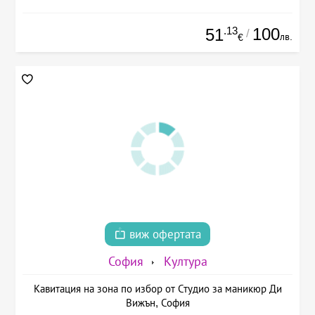
.13
100
51
/
лв.
€
виж офертата
София
Култура
Кавитация на зона по избор от Студио за маникюр Ди
Вижън, София