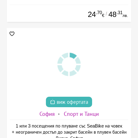
.70
.31
24
48
/
€
лв.
виж офертата
София
Спорт и Танци
1 или 3 посещения по плуване със SeaBike на човек
+ неограничен достъп до закрит басейн в плувен басейн