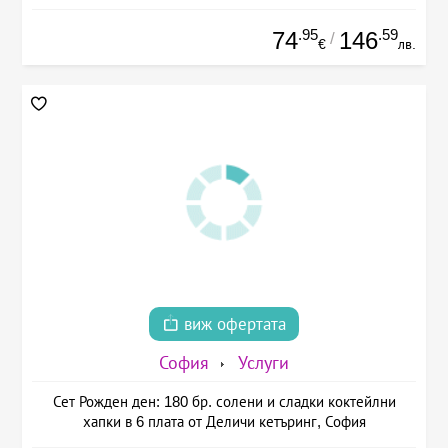
.95
.59
74
146
/
€
лв.
виж офертата
София
Услуги
Сет Рожден ден: 180 бр. солени и сладки коктейлни
хапки в 6 плата от Деличи кетъринг, София