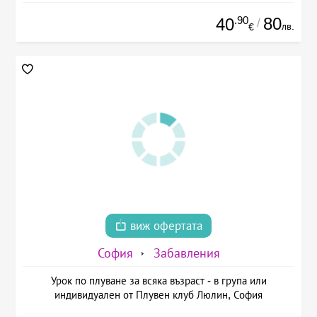
.90
80
40
/
лв.
€
виж офертата
София
Забавления
Урок по плуване за всяка възраст - в група или
индивидуален от Плувен клуб Люлин, София