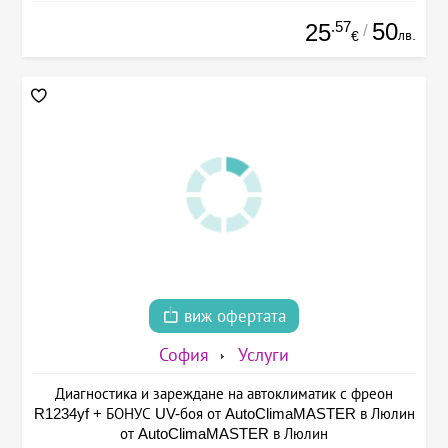
.57
50
25
/
лв.
€
виж офертата
София
Услуги
Диагностика и зареждане на автоклиматик с фреон
R1234yf + БОНУС UV-боя от AutoClimaMASTER в Люлин
от AutoClimaMASTER в Люлин