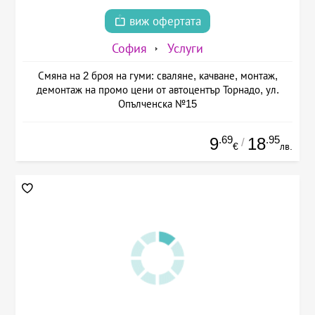
виж офертата
София
Услуги
Смяна на 2 броя на гуми: сваляне, качване, монтаж,
демонтаж на промо цени от автоцентър Торнадо, ул.
Опълченска №15
.69
.95
9
18
/
€
лв.