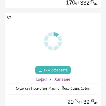
170
.49
332
/
€
лв.
виж офертата
София
Хапване
Суши сет Промо Биг Маки от Йоко Суши, София
.40
.89
20
39
/
€
лв.