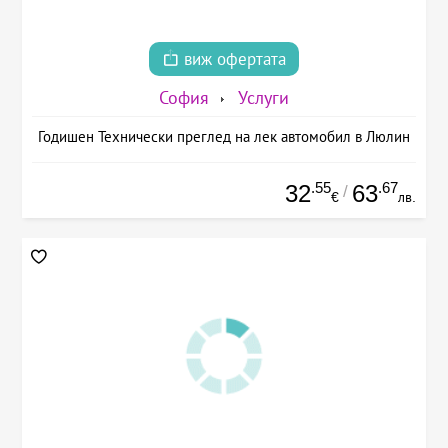
виж офертата
София
Услуги
Годишен Технически преглед на лек автомобил в Люлин
.55
.67
32
63
/
€
лв.