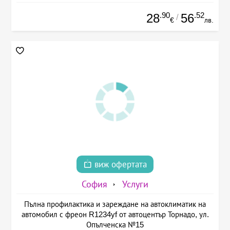
.90
.52
28
56
/
€
лв.
виж офертата
София
Услуги
Пълна профилактика и зареждане на автоклиматик на
автомобил с фреон R1234yf от автоцентър Торнадо, ул.
Опълченска №15