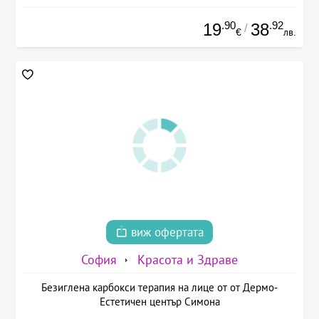
.90
.92
19
38
/
€
лв.
виж офертата
София
Красота и Здраве
Безиглена карбокси терапия на лице от от Дермо-
Естетичен център Симона