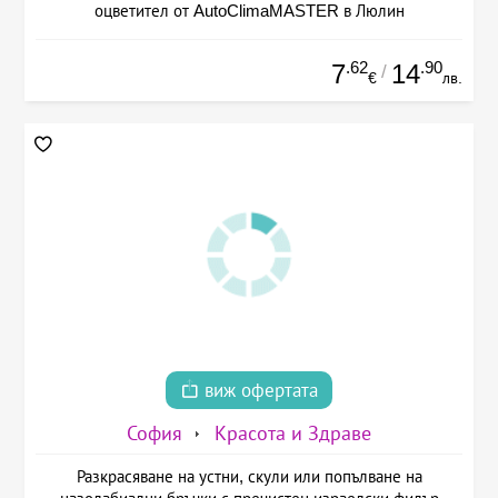
оцветител от AutoClimaMASTER в Люлин
.62
.90
7
14
/
€
лв.
виж офертата
София
Красота и Здраве
Разкрасяване на устни, скули или попълване на