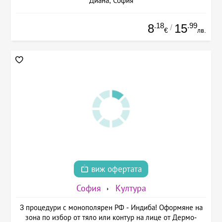
Диана, София
.18
.99
8
15
/
€
лв.
виж офертата
София
Култура
3 процедури с монополярен РФ - Индиба! Оформяне на
зона по избор от тяло или контур на лице от Дермо-