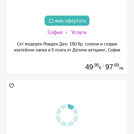
виж офертата
София
Услуги
Сет модерен Рожден Ден: 150 бр. солени и сладки
коктейлни хапки в 5 плата от Деличи кетъринг, София
.95
.69
49
97
/
€
лв.