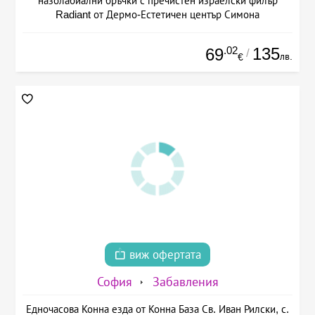
назолабиални бръчки с пречистен израелски филър
Radiant от Дермо-Естетичен център Симона
.02
135
69
/
лв.
€
виж офертата
София
Забавления
Едночасова Конна езда от Конна База Св. Иван Рилски, с.