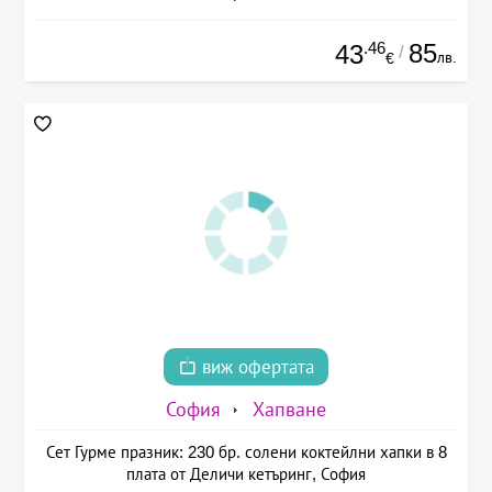
.46
85
43
/
лв.
€
виж офертата
София
Хапване
Сет Гурме празник: 230 бр. солени коктейлни хапки в 8
плата от Деличи кетъринг, София