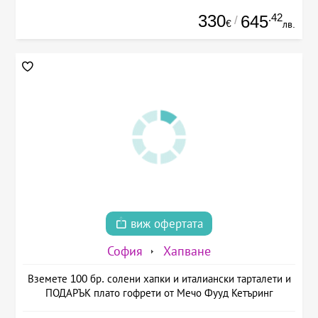
330
.42
645
/
€
лв.
виж офертата
София
Хапване
Вземете 100 бр. солени хапки и италиански тарталети и
ПОДАРЪК плато гофрети от Мечо Фууд Кетъринг