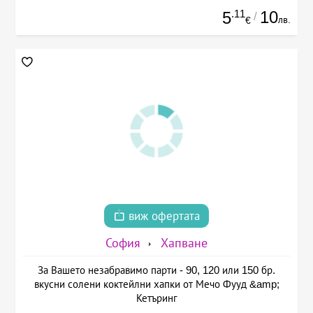
.11
10
5
/
лв.
€
виж офертата
София
Хапване
За Вашето незабравимо парти - 90, 120 или 150 бр.
вкусни солени коктейлни хапки от Мечо Фууд &amp;
Кетъринг