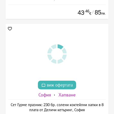
.46
85
43
/
лв.
€
виж офертата
София
Хапване
Сет Гурме празник: 230 бр. солени коктейлни хапки в 8
плата от Деличи кетъринг, София