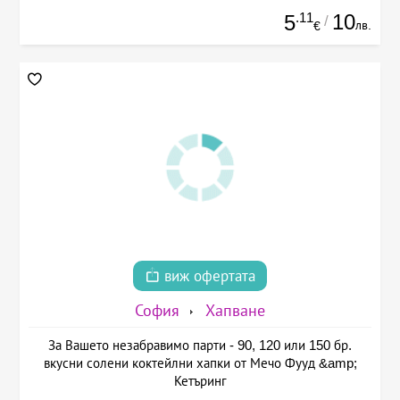
.11
10
5
/
лв.
€
виж офертата
София
Хапване
За Вашето незабравимо парти - 90, 120 или 150 бр.
вкусни солени коктейлни хапки от Мечо Фууд &amp;
Кетъринг