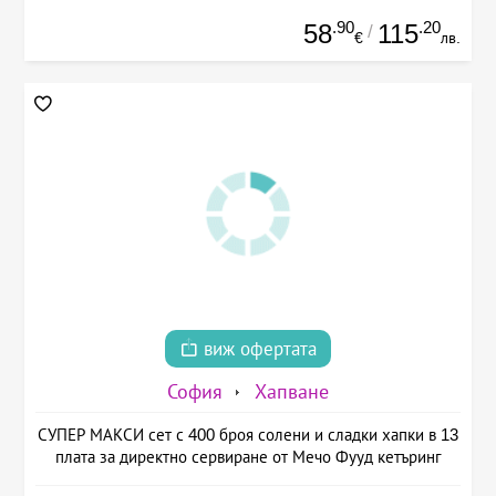
.90
.20
58
115
/
€
лв.
виж офертата
София
Хапване
СУПЕР МАКСИ сет с 400 броя солени и сладки хапки в 13
плата за директно сервиране от Мечо Фууд кетъринг