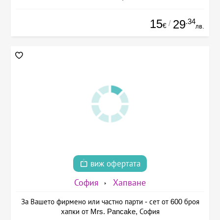
15
.34
29
/
€
лв.
виж офертата
София
Хапване
За Вашето фирмено или частно парти - сет от 600 броя
хапки от Mrs. Pancake, София