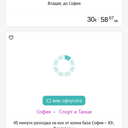
Владая, до София
30
.67
58
/
€
лв.
виж офертата
София
Спорт и Танци
45 минути разходка на кон от конна база София – Юг,