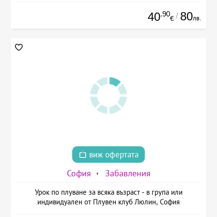
.90
80
40
/
лв.
€
виж офертата
София
Забавления
Урок по плуване за всяка възраст - в група или
индивидуален от Плувен клуб Люлин, София