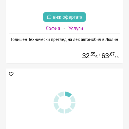
виж офертата
София
Услуги
Годишен Технически преглед на лек автомобил в Люлин
.55
.67
32
63
/
€
лв.