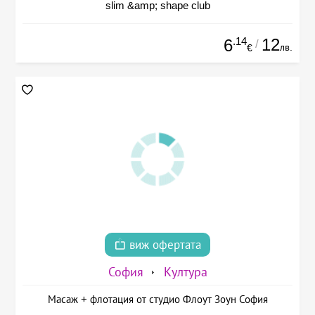
slim &amp; shape club
.14
12
6
/
лв.
€
виж офертата
София
Култура
Масаж + флотация от студио Флоут Зоун София