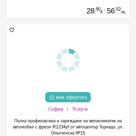
.90
.52
28
56
/
€
лв.
виж офертата
София
Услуги
Пълна профилактика и зареждане на автоклиматик на
автомобил с фреон R1234yf от автоцентър Торнадо, ул.
Опълченска №15