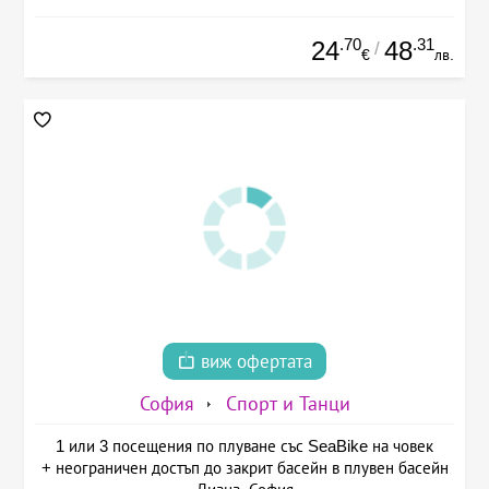
.70
.31
24
48
/
€
лв.
виж офертата
София
Спорт и Танци
1 или 3 посещения по плуване със SeaBike на човек
+ неограничен достъп до закрит басейн в плувен басейн