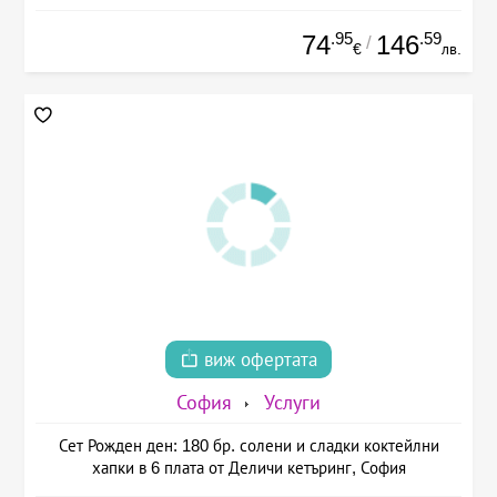
.95
.59
74
146
/
€
лв.
виж офертата
София
Услуги
Сет Рожден ден: 180 бр. солени и сладки коктейлни
хапки в 6 плата от Деличи кетъринг, София