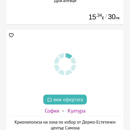
Драгалевци
.34
30
15
/
лв.
€
виж офертата
София
Култура
Криолиполиза на зона по избор от Дермо-Естетичен
център Симона