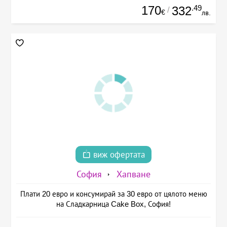
170
.49
332
/
€
лв.
виж офертата
София
Хапване
Плати 20 евро и консумирай за 30 евро от цялото меню
на Сладкарница Cake Box, София!