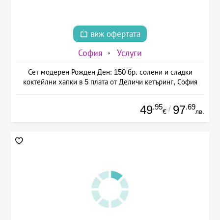
виж офертата
София
Услуги
Сет модерен Рожден Ден: 150 бр. солени и сладки
коктейлни хапки в 5 плата от Деличи кетъринг, София
.95
.69
49
97
/
€
лв.