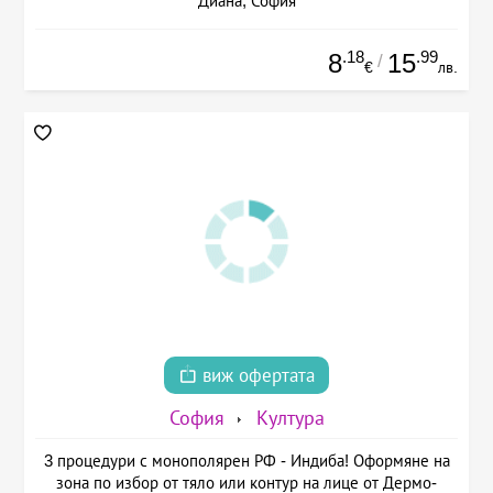
Диана, София
.18
.99
8
15
/
€
лв.
виж офертата
София
Култура
3 процедури с монополярен РФ - Индиба! Оформяне на
зона по избор от тяло или контур на лице от Дермо-