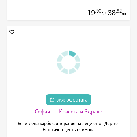
.90
.92
19
38
/
€
лв.
виж офертата
София
Красота и Здраве
Безиглена карбокси терапия на лице от от Дермо-
Естетичен център Симона