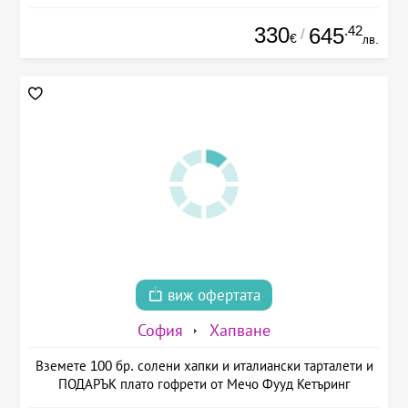
330
.42
645
/
€
лв.
виж офертата
София
Хапване
Вземете 100 бр. солени хапки и италиански тарталети и
ПОДАРЪК плато гофрети от Мечо Фууд Кетъринг