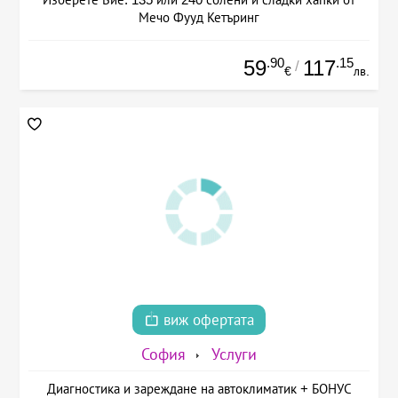
Мечо Фууд Кетъринг
.90
.15
59
117
/
€
лв.
виж офертата
София
Услуги
Диагностика и зареждане на автоклиматик + БОНУС