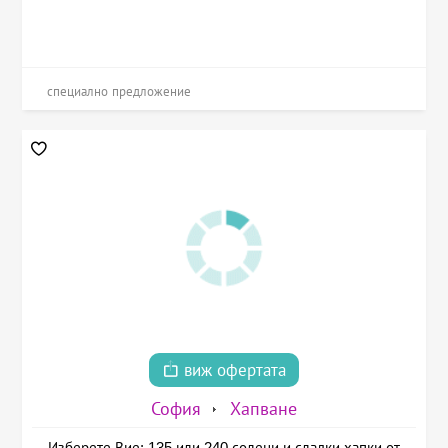
специално предложение
виж офертата
София
Хапване
Изберете Вие: 135 или 240 солени и сладки хапки от