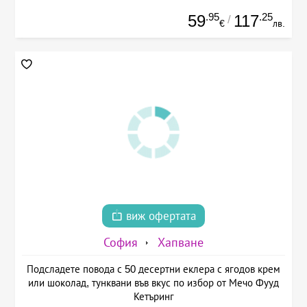
.95
.25
59
117
/
€
лв.
виж офертата
София
Хапване
Подсладете повода с 50 десертни еклера с ягодов крем
или шоколад, тунквани във вкус по избор от Мечо Фууд
Кетъринг