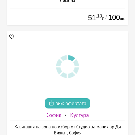
Симона
.13
100
51
/
лв.
€
виж офертата
София
Култура
Кавитация на зона по избор от Студио за маникюр Ди
Вижън, София