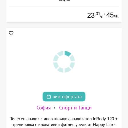
.01
45
23
/
лв.
€
виж офертата
София
Спорт и Танци
Телесен анализ с иновативиния анализатор InBody 120 +
тренировка с иновативни фитнес уреди от Happy Life -