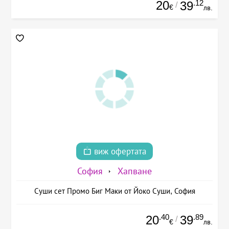
20
.12
39
/
€
лв.
виж офертата
София
Хапване
Суши сет Промо Биг Маки от Йоко Суши, София
.40
.89
20
39
/
€
лв.