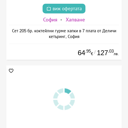
виж офертата
София
Хапване
Сет 205 бр. коктейлни гурме хапки в 7 плата от Деличи
кетъринг, София
.95
.03
64
127
/
€
лв.