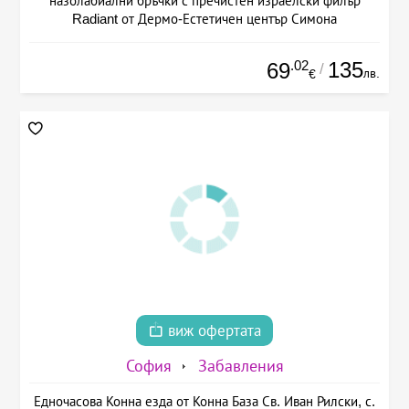
назолабиални бръчки с пречистен израелски филър
Radiant от Дермо-Естетичен център Симона
.02
135
69
/
лв.
€
виж офертата
София
Забавления
Едночасова Конна езда от Конна База Св. Иван Рилски, с.