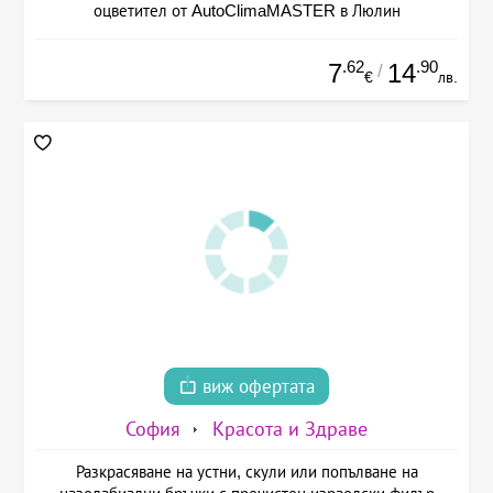
оцветител от AutoClimaMASTER в Люлин
.62
.90
7
14
/
€
лв.
виж офертата
София
Красота и Здраве
Разкрасяване на устни, скули или попълване на