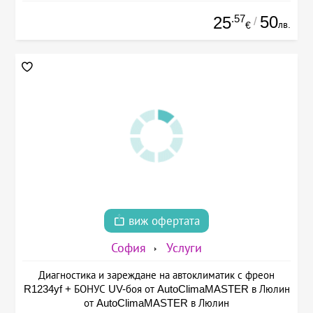
.57
50
25
/
лв.
€
виж офертата
София
Услуги
Диагностика и зареждане на автоклиматик с фреон
R1234yf + БОНУС UV-боя от AutoClimaMASTER в Люлин
от AutoClimaMASTER в Люлин