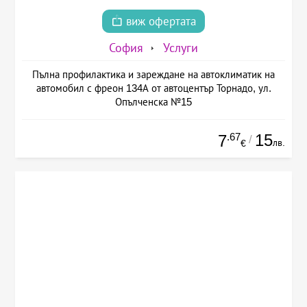
виж офертата
София
Услуги
Пълна профилактика и зареждане на автоклиматик на
автомобил с фреон 134А от автоцентър Торнадо, ул.
Опълченска №15
.67
15
7
/
лв.
€