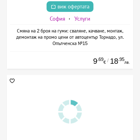
виж офертата
София
Услуги
Смяна на 2 броя на гуми: сваляне, качване, монтаж,
демонтаж на промо цени от автоцентър Торнадо, ул.
Опълченска №15
.69
.95
9
18
/
€
лв.