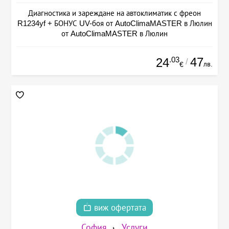
Диагностика и зареждане на автоклиматик с фреон
R1234yf + БОНУС UV-боя от AutoClimaMASTER в Люлин
от AutoClimaMASTER в Люлин
.03
47
24
/
лв.
€
виж офертата
София
Услуги