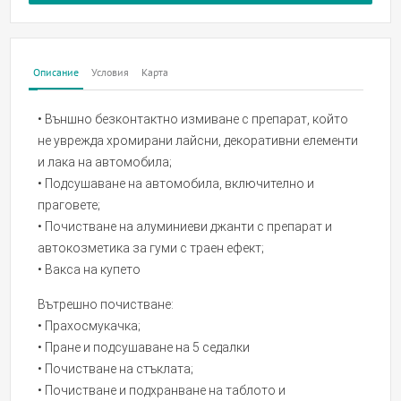
Описание
Условия
Карта
• Външно безконтактно измиване с препарат, който
не уврежда хромирани лайсни, декоративни елементи
и лака на автомобила;
• Подсушаване на автомобила, включително и
праговете;
• Почистване на алуминиеви джанти с препарат и
автокозметика за гуми с траен ефект;
• Вакса на купето
Вътрешно почистване:
• Прахосмукачка;
• Пране и подсушаване на 5 седалки
• Почистване на стъклата;
• Почистване и подхранване на таблото и