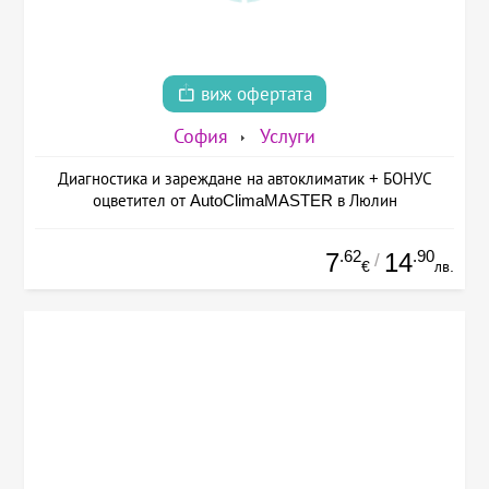
виж офертата
София
Услуги
Диагностика и зареждане на автоклиматик + БОНУС
оцветител от AutoClimaMASTER в Люлин
.62
.90
7
14
/
€
лв.