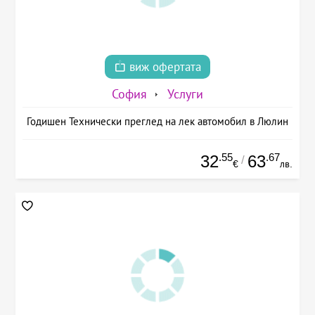
виж офертата
София
Услуги
Годишен Технически преглед на лек автомобил в Люлин
.55
.67
32
63
/
€
лв.