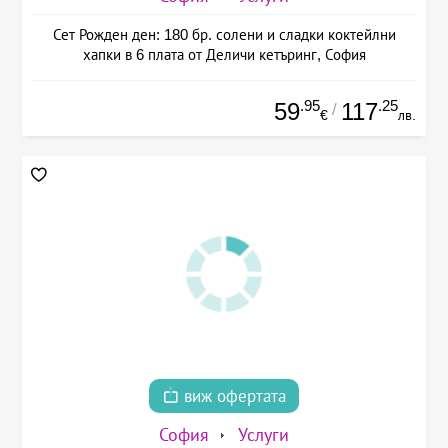
Сет Рожден ден: 180 бр. солени и сладки коктейлни
хапки в 6 плата от Деличи кетъринг, София
.95
.25
59
117
/
€
лв.
виж офертата
София
Услуги