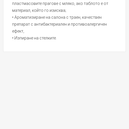
пластмасовите прагове с мляко, ако таблото е от
материал, който го изисква;
• Ароматизиране на салона с траен, качествен
препарат с антибактериален и противоалергичен
ефект,
• Изпиране на стелките.