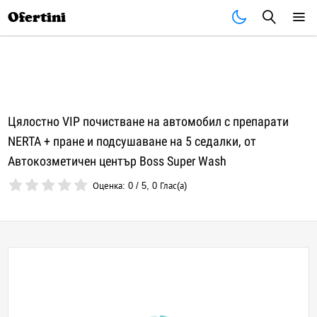
Почивки
Стоки
В града
Всички оферти
Ofertini
Цялостно VIP почистване на автомобил с препарати
NERTA + пране и подсушаване на 5 седалки, от
Автокозметичен център Boss Super Wash
Оценка:
0
/
5
,
0
Глас(а)