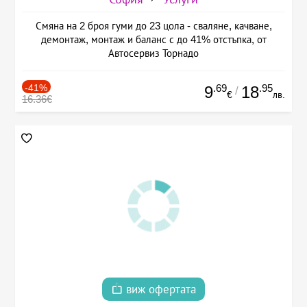
Смяна на 2 броя гуми до 23 цола - сваляне, качване,
демонтаж, монтаж и баланс с до 41% отстъпка, от
Автосервиз Торнадо
-41%
.69
.95
9
18
/
€
лв.
16.36€
виж офертата