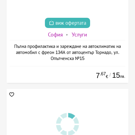
виж офертата
София
Услуги
Пълна профилактика и зареждане на автоклиматик на
автомобил с фреон 134А от автоцентър Торнадо, ул.
Опълченска №15
.67
15
7
/
лв.
€