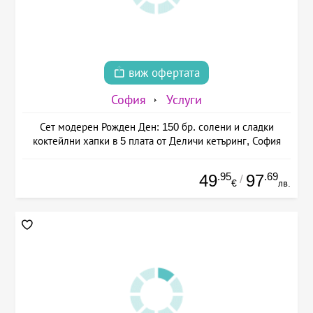
виж офертата
София
Услуги
Сет модерен Рожден Ден: 150 бр. солени и сладки
коктейлни хапки в 5 плата от Деличи кетъринг, София
.95
.69
49
97
/
€
лв.