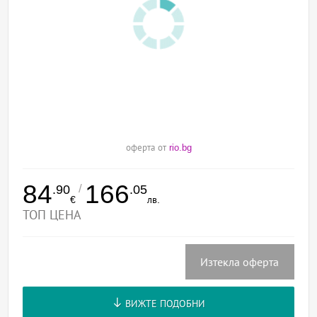
оферта от
rio.bg
84
166
/
.90
.05
€
лв.
ТОП ЦЕНА
Изтекла оферта
ВИЖТЕ ПОДОБНИ