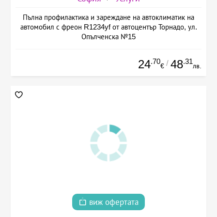
Пълна профилактика и зареждане на автоклиматик на
автомобил с фреон R1234yf от автоцентър Торнадо, ул.
Опълченска №15
.70
.31
24
48
/
€
лв.
виж офертата