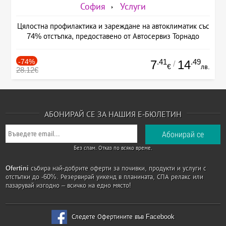
София
Услуги
Цялостна профилактика и зареждане на автоклиматик със
74% отстъпка, предоставено от Автосервиз Торнадо
-74%
.41
.49
7
14
/
€
лв.
28.12€
АБОНИРАЙ СЕ ЗА НАШИЯ Е-БЮЛЕТИН
Без спам. Отказ по всяко време.
Ofertini
събира най-добрите оферти за почивки, продукти и услуги с
отстъпки до -60%. Резервирай уикенд в планината, СПА релакс или
пазарувай изгодно – всичко на едно място!
Следете Офертините във Facebook