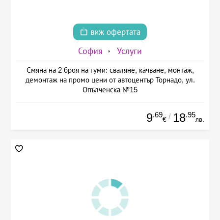
виж офертата
София
Услуги
Смяна на 2 броя на гуми: сваляне, качване, монтаж,
демонтаж на промо цени от автоцентър Торнадо, ул.
Опълченска №15
.69
.95
9
18
/
€
лв.