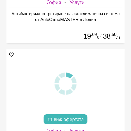
София
Услуги
Антибактериално третиране на автоклиматична система
от AutoClimaMASTER в Люлин
.69
.50
19
38
/
€
лв.
виж офертата
София
Услуги