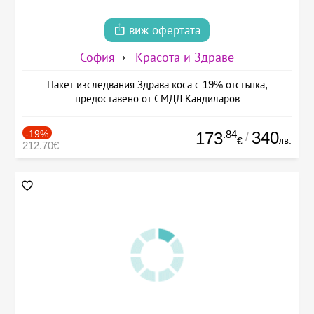
виж офертата
София
Красота и Здраве
Пакет изследвания Здрава коса с 19% отстъпка,
предоставено от СМДЛ Кандиларов
-19%
.84
340
173
/
лв.
€
212.70€