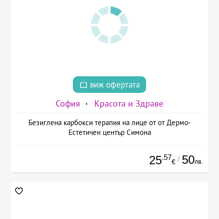
виж офертата
София
Красота и Здраве
Безиглена карбокси терапия на лице от от Дермо-
Естетичен център Симона
.57
50
25
/
лв.
€