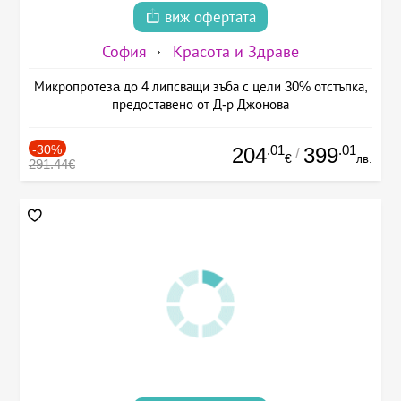
виж офертата
София
Красота и Здраве
Микропротезa до 4 липсващи зъба с цели 30% отстъпка,
предоставено от Д-р Джонова
-30%
.01
.01
204
399
/
€
лв.
291.44€