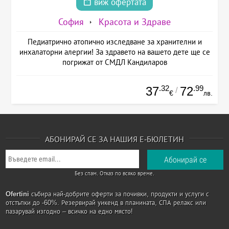
виж офертата
София
Красота и Здраве
Педиатрично атопично изследване за хранителни и
инхалаторни алергии! За здравето на вашето дете ще се
погрижат от СМДЛ Кандиларов
.32
.99
37
72
/
€
лв.
АБОНИРАЙ СЕ ЗА НАШИЯ Е-БЮЛЕТИН
Без спам. Отказ по всяко време.
Ofertini
събира най-добрите оферти за почивки, продукти и услуги с
отстъпки до -60%. Резервирай уикенд в планината, СПА релакс или
пазарувай изгодно – всичко на едно място!