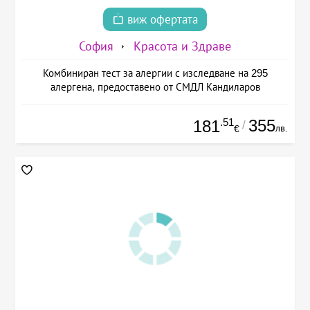
виж офертата
София
Красота и Здраве
Комбиниран тест за алергии с изследване на 295
алергена, предоставено от СМДЛ Кандиларов
.51
355
181
/
лв.
€