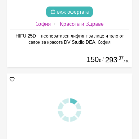
виж офертата
София
Красота и Здраве
HIFU 25D – неоперативен лифтинг за лице и тяло от
салон за красота DV Studio DEA, София
150
.37
293
/
€
лв.