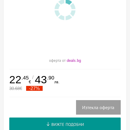
оферта от
deals.bg
22
43
/
.45
.90
€
лв.
30.68
€
-27%
Изтекла оферта
ВИЖТЕ ПОДОБНИ