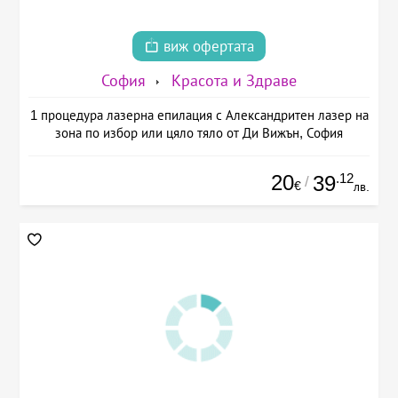
виж офертата
София
Красота и Здраве
1 процедура лазерна епилация с Александритен лазер на
зона по избор или цяло тяло от Ди Вижън, София
20
.12
39
/
€
лв.