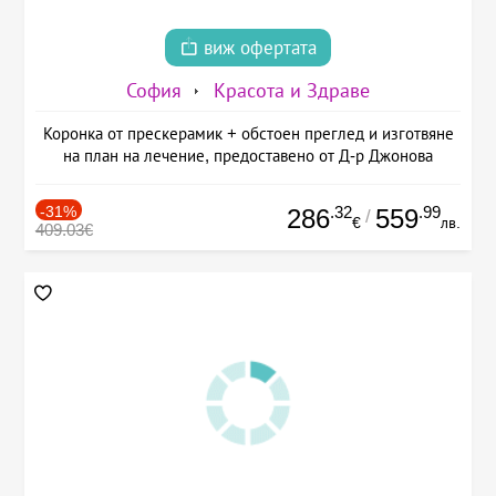
виж офертата
София
Красота и Здраве
Коронка от прескерамик + обстоен преглед и изготвяне
на план на лечение, предоставено от Д-р Джонова
-31%
.32
.99
286
559
/
€
лв.
409.03€