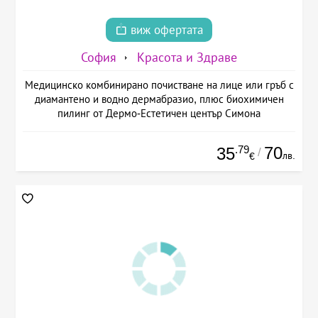
виж офертата
София
Красота и Здраве
Медицинско комбинирано почистване на лице или гръб с
диамантено и водно дермабразио, плюс биохимичен
пилинг от Дермо-Естетичен център Симона
.79
70
35
/
лв.
€