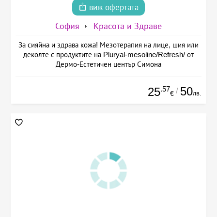
виж офертата
София
Красота и Здраве
За сияйна и здрава кожа! Мезотерапия на лице, шия или
деколте с продуктите на Pluryal-mesoline/Refresh/ от
Дермо-Естетичен център Симона
.57
50
25
/
лв.
€