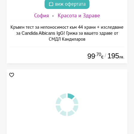
виж офертата
София
Красота и Здраве
Кръвен тест за непоносимост към 44 храни + изследване
за Candida Albicans IgG! Грижа за вашето здраве от
СМДЛ Кандиларов
.70
195
99
/
лв.
€