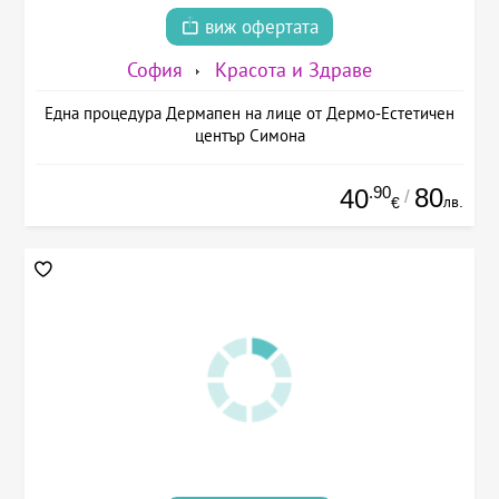
виж офертата
София
Красота и Здраве
Една процедура Дермапен на лице от Дермо-Естетичен
център Симона
.90
80
40
/
лв.
€