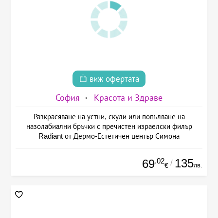
виж офертата
София
Красота и Здраве
Разкрасяване на устни, скули или попълване на
назолабиални бръчки с пречистен израелски филър
Radiant от Дермо-Естетичен център Симона
.02
135
69
/
лв.
€