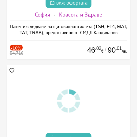
виж офертата
София
Красота и Здраве
Пакет изследване на щитовидната жлеза (TSH, FT4, MAT,
TAT, TRAB), предоставено от СМДЛ Кандиларов
-16%
.02
.01
46
90
/
€
лв.
54.71€