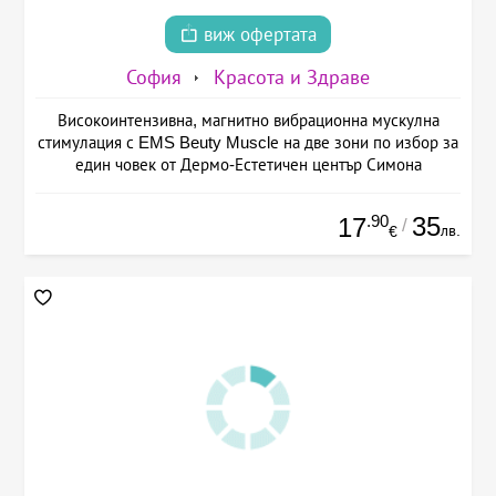
виж офертата
София
Красота и Здраве
Високоинтензивна, магнитно вибрационна мускулна
стимулация с EMS Beuty Musclе на две зони по избор за
един човек от Дермо-Естетичен център Симона
.90
35
17
/
лв.
€