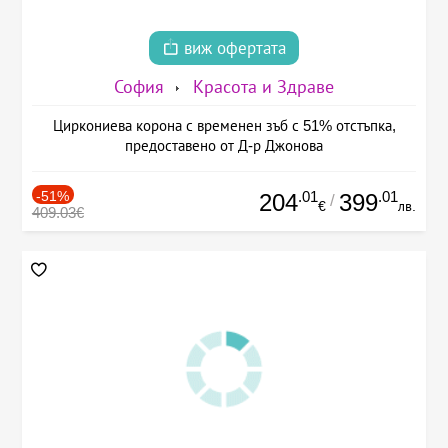
виж офертата
София
Красота и Здраве
Циркониева корона с временен зъб с 51% отстъпка,
предоставено от Д-р Джонова
-51%
.01
.01
204
399
/
€
лв.
409.03€