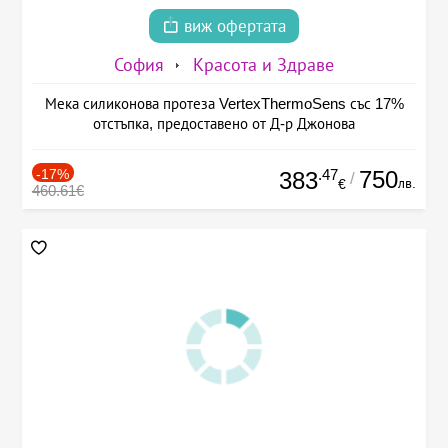
виж офертата
София
Красота и Здраве
Мека силиконова протеза VertexThermoSens със 17%
отстъпка, предоставено от Д-р Джонова
-17%
.47
750
383
/
лв.
€
460.61€