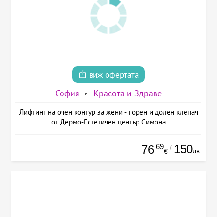
виж офертата
София
Красота и Здраве
Лифтинг на очен контур за жени - горен и долен клепач
от Дермо-Естетичен център Симона
.69
150
76
/
лв.
€