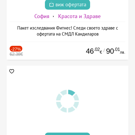
виж офертата
София
Красота и Здраве
Пакет изследвания Фитнес! Следи своето здраве с
офертата на СМДЛ Кандиларов
-27%
.02
.01
46
90
/
€
лв.
62.38€