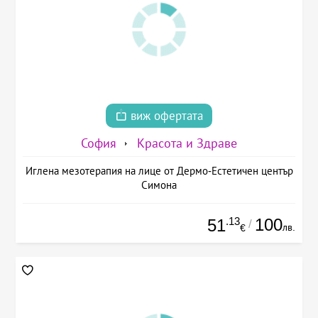
виж офертата
София
Красота и Здраве
Иглена мезотерапия на лице от Дермо-Естетичен център
Симона
.13
100
51
/
лв.
€