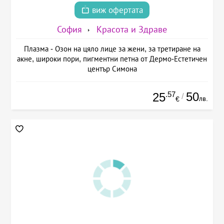
виж офертата
София
Красота и Здраве
Плазма - Озон на цяло лице за жени, за третиране на
акне, широки пори, пигментни петна от Дермо-Естетичен
център Симона
.57
50
25
/
лв.
€