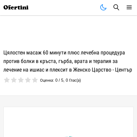
Почивки
Стоки
В града
Всички оферти
Ofertini
Цялостен масаж 60 минути плюс лечебна процедура
против болки в кръста, гърба, врата и терапия за
лечение на ишиас и плексит в Женско Царство - Център
Оценка:
0
/
5
,
0
Глас(а)