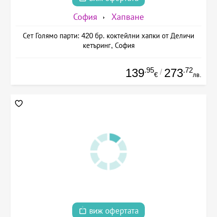
София
Хапване
Сет Голямо парти: 420 бр. коктейлни хапки от Деличи
кетъринг, София
.95
.72
139
273
/
€
лв.
виж офертата