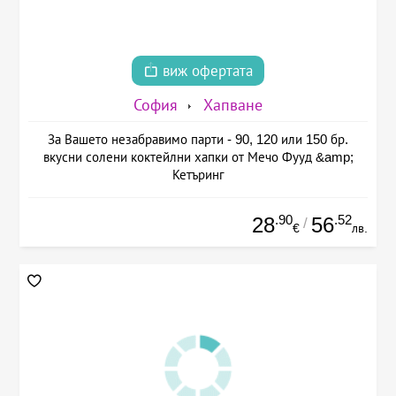
виж офертата
София
Хапване
За Вашето незабравимо парти - 90, 120 или 150 бр.
вкусни солени коктейлни хапки от Мечо Фууд &amp;
Кетъринг
.90
.52
28
56
/
€
лв.