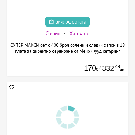
виж офертата
София
Хапване
СУПЕР МАКСИ сет с 400 броя солени и сладки хапки в 13
плата за директно сервиране от Мечо Фууд кетъринг
170
.49
332
/
€
лв.