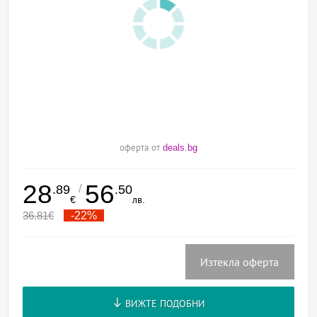
оферта от
deals.bg
28
56
/
.89
.50
€
лв.
36.81
€
-22%
Изтекла оферта
ВИЖТЕ ПОДОБНИ