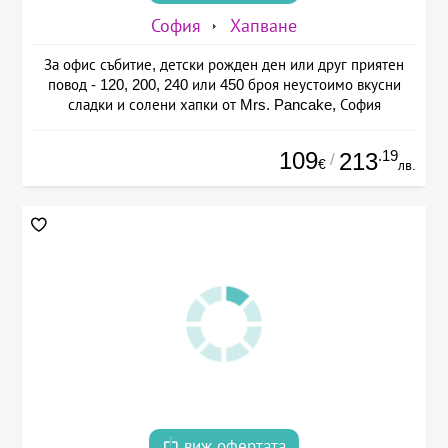
София
Хапване
За офис събитие, детски рожден ден или друг приятен
повод - 120, 200, 240 или 450 броя неустоимо вкусни
сладки и солени хапки от Mrs. Pancake, София
109
.19
213
/
€
лв.
виж офертата