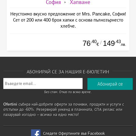
София
Хапване
Неустоимо вкусно предложение от Mrs. Pancake, София!
Сет от 200 или 400 броя хапки с основа пълнозърнесто
хлебче.
.40
.43
76
149
/
€
лв.
АБОНИРАЙ СЕ ЗА НАШИЯ Е-БЮЛЕТИН
Без спам. Отказ по всяко време.
Ofertini
събира най-добрите оферти за почивки, продукти и услуги с
отстъпки до -60%. Резервирай уикенд в планината, СПА релакс или
пазарувай изгодно – всичко на едно място!
Следете Офертините във Facebook