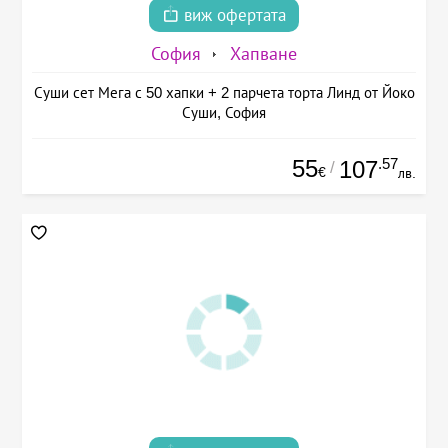
виж офертата
София
Хапване
Суши сет Мега с 50 хапки + 2 парчета торта Линд от Йоко
Суши, София
55
.57
107
/
€
лв.