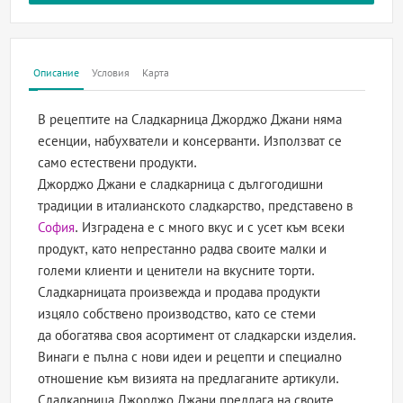
Описание
Условия
Карта
В рецептите на Сладкарница Джорджо Джани няма
есенции, набухватели и консерванти. Използват се
само естествени продукти.
Джорджо Джани е сладкарница с дългогодишни
традиции в италианското сладкарство, представено в
София
. Изградена е с много вкус и с усет към всеки
продукт, като непрестанно радва своите малки и
големи клиенти и ценители на вкусните торти.
Сладкарницата произвежда и продава продукти
изцяло собствено производство, като се стеми
да обогатява своя асортимент от сладкарски изделия.
Винаги е пълна с нови идеи и рецепти и специално
отношение към визията на предлаганите артикули.
Сладкарница Джорджо Джани предлага на своите