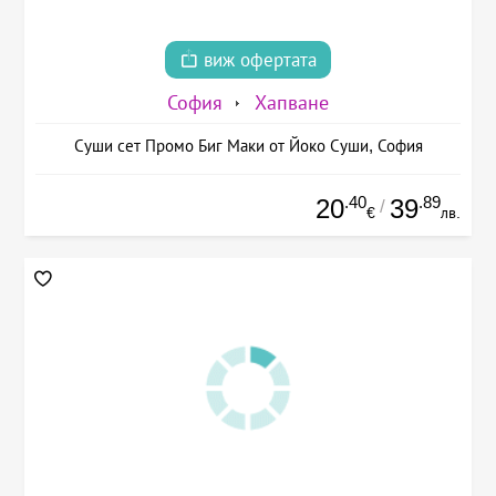
виж офертата
София
Хапване
Суши сет Промо Биг Маки от Йоко Суши, София
.40
.89
20
39
/
€
лв.