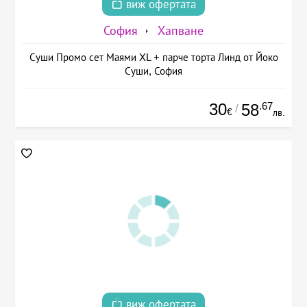
виж офертата
София
Хапване
Суши Промо сет Маями XL + парче торта Линд от Йоко
Суши, София
30
.67
58
/
€
лв.
виж офертата