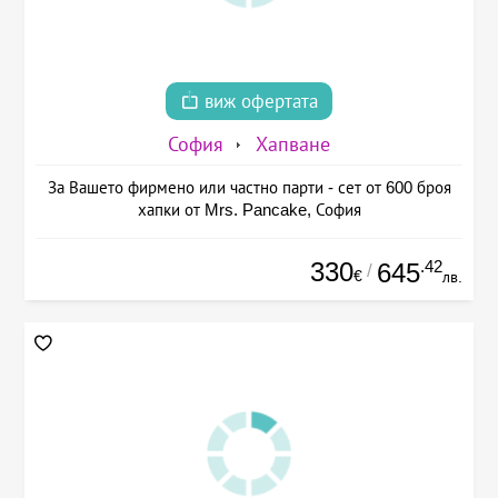
виж офертата
София
Хапване
За Вашето фирмено или частно парти - сет от 600 броя
хапки от Mrs. Pancake, София
330
.42
645
/
€
лв.