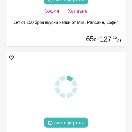
София
Хапване
Сет от 150 броя вкусни хапки от Mrs. Pancake, София
65
.13
127
/
€
лв.
виж офертата