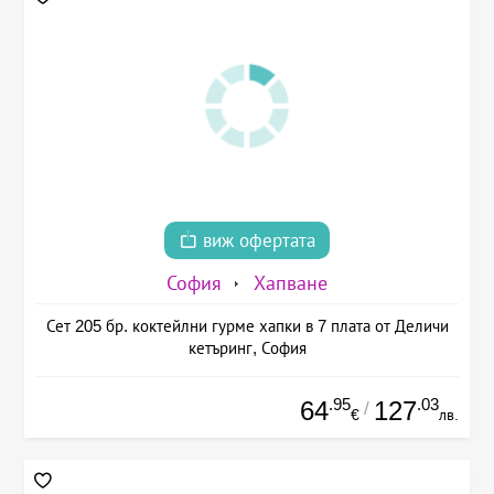
виж офертата
София
Хапване
Сет 205 бр. коктейлни гурме хапки в 7 плата от Деличи
кетъринг, София
.95
.03
64
127
/
€
лв.