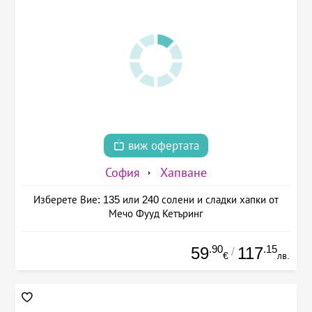
виж офертата
София
Хапване
Изберете Вие: 135 или 240 солени и сладки хапки от
Мечо Фууд Кетъринг
.90
.15
59
117
/
€
лв.