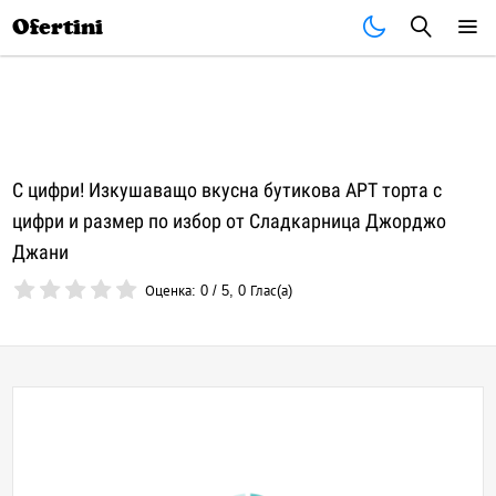
Почивки
Стоки
В града
Всички оферти
Ofertini
С цифри! Изкушаващо вкусна бутикова АРТ торта с
цифри и размер по избор от Сладкарница Джорджо
Джани
Оценка:
0
/
5
,
0
Глас(а)