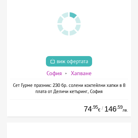
виж офертата
София
Хапване
Сет Гурме празник: 230 бр. солени коктейлни хапки в 8
плата от Деличи кетъринг, София
.95
.59
74
146
/
€
лв.