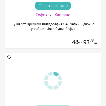
виж офертата
София
Хапване
Суши сет Премиум Филаделфия с 48 хапки + двойно
уасаби от Йоко Суши, София
48
.88
93
/
€
лв.