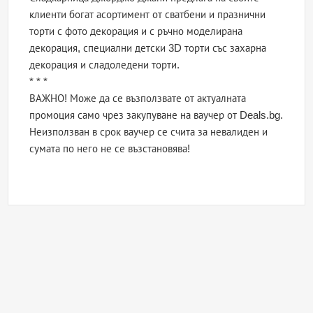
клиенти богат асортимент от сватбени и празнични
торти с фото декорация и с ръчно моделирана
декорация, специални детски 3D торти със захарна
декорация и сладоледени торти.
* * *
ВАЖНО! Може да се възползвате от актуалната
промоция само чрез закупуване на ваучер от Deals.bg.
Неизползван в срок ваучер се счита за невалиден и
сумата по него не се възстановява!