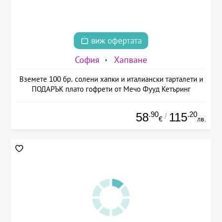
виж офертата
София
Хапване
Вземете 100 бр. солени хапки и италиански тарталети и
ПОДАРЪК плато гофрети от Мечо Фууд Кетъринг
.90
.20
58
115
/
€
лв.