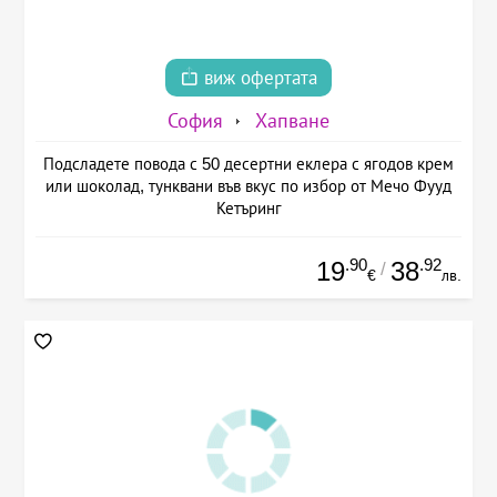
виж офертата
София
Хапване
Подсладете повода с 50 десертни еклера с ягодов крем
или шоколад, тунквани във вкус по избор от Мечо Фууд
Кетъринг
.90
.92
19
38
/
€
лв.