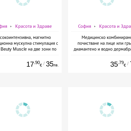
фия
Красота и Здраве
София
Красота и Здр
сокоинтензивна, магнитно
Медицинско комбиниран
ционна мускулна стимулация с
почистване на лице или гръ
Beuty Musclе на две зони по
диамантено и водно дермабр
ор за един човек от Дермо-
плюс биохимичен пилинг от Д
Естетичен център Симона
Естетичен център Симон
.90
35
.79
17
35
/
/
лв.
€
€