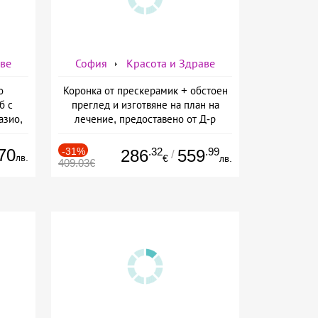
аве
София
Красота и Здраве
о
Коронка от прескерамик + обстоен
б с
преглед и изготвяне на план на
азио,
лечение, предоставено от Д-р
ермо-
Джонова
а
70
-31%
.32
.99
286
559
/
лв.
€
лв.
409.03€