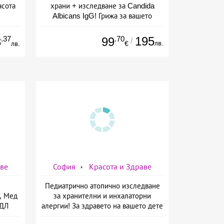
асота
храни + изследване за Candida
Albicans IgG! Грижа за вашето
здраве от СМДЛ Кандиларов
.37
.70
195
3
99
/
лв.
лв.
€
аве
София
Красота и Здраве
Педиатрично атопично изследване
, Мед
за хранителни и инхалаторни
МДЛ
алергии! За здравето на вашето дете
ще се погрижат от СМДЛ