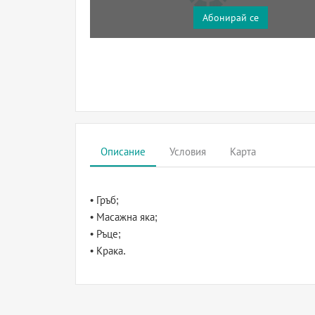
Абонирай се
Описание
Условия
Карта
• Гръб;
• Масажна яка;
• Ръце;
• Крака.