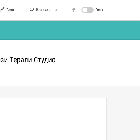
Блог
Връзка с нас
Dark
ези Терапи Студио