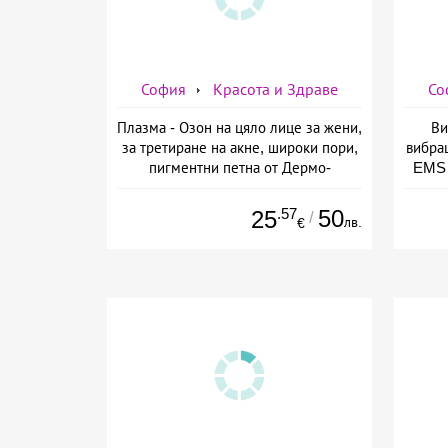
София
Красота и Здраве
Со
Плазма - Озон на цяло лице за жени,
Ви
за третиране на акне, широки пори,
вибра
пигментни петна от Дермо-
EMS 
Естетичен център Симона
изб
.57
50
25
/
лв.
€