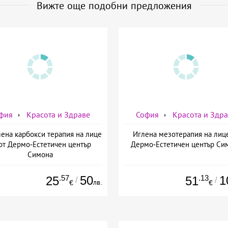
Вижте още подобни предложения
фия
Красота и Здраве
София
Красота и Здр
ена карбокси терапия на лице
Иглена мезотерапия на лиц
от Дермо-Естетичен център
Дермо-Естетичен център Си
Симона
.57
50
.13
1
25
51
/
/
лв.
€
€