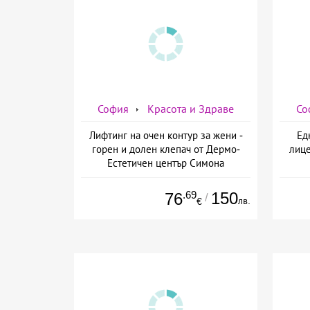
София
Красота и Здраве
Со
Лифтинг на очен контур за жени -
Ед
горен и долен клепач от Дермо-
лице
Естетичен център Симона
.69
150
76
/
лв.
€