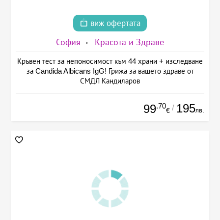
виж офертата
София
Красота и Здраве
Кръвен тест за непоносимост към 44 храни + изследване
за Candida Albicans IgG! Грижа за вашето здраве от
СМДЛ Кандиларов
.70
195
99
/
лв.
€