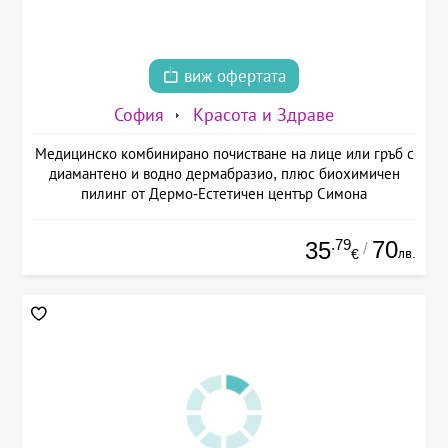
виж офертата
София
Красота и Здраве
Медицинско комбинирано почистване на лице или гръб с
диамантено и водно дермабразио, плюс биохимичен
пилинг от Дермо-Естетичен център Симона
.79
70
35
/
лв.
€