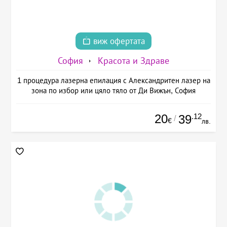
виж офертата
София
Красота и Здраве
1 процедура лазерна епилация с Александритен лазер на
зона по избор или цяло тяло от Ди Вижън, София
20
.12
39
/
€
лв.