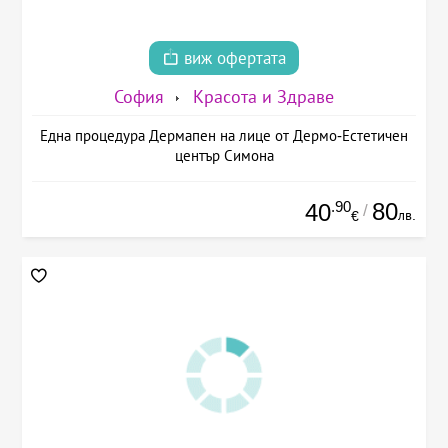
виж офертата
София
Красота и Здраве
Една процедура Дермапен на лице от Дермо-Естетичен
център Симона
.90
80
40
/
лв.
€