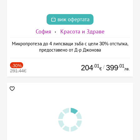
виж офертата
София
Красота и Здраве
Микропротезa до 4 липсващи зъба с цели 30% отстъпка,
предоставено от Д-р Джонова
-30%
.01
.01
204
399
/
€
лв.
291.44€