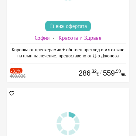
виж офертата
София
Красота и Здраве
Коронка от прескерамик + обстоен преглед и изготвяне
на план на лечение, предоставено от Д-р Джонова
-31%
.32
.99
286
559
/
€
лв.
409.03€