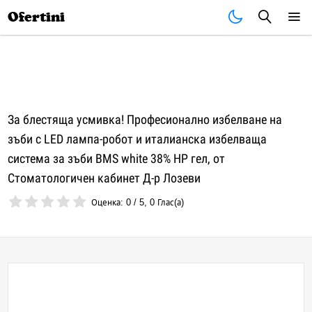
Почивки
Стоки
В града
Всички оферти
Ofertini
За блестяща усмивка! Професионално избелване на
зъби с LED лампа-робот и италианска избелваща
система за зъби BMS white 38% HP гел, от
Стоматологичен кабинет Д-р Лозеви
Оценка:
0
/
5
,
0
Глас(а)