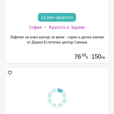
виж офертата
София
Красота и Здраве
Лифтинг на очен контур за жени - горен и долен клепач
от Дермо-Естетичен център Симона
.69
150
76
/
лв.
€