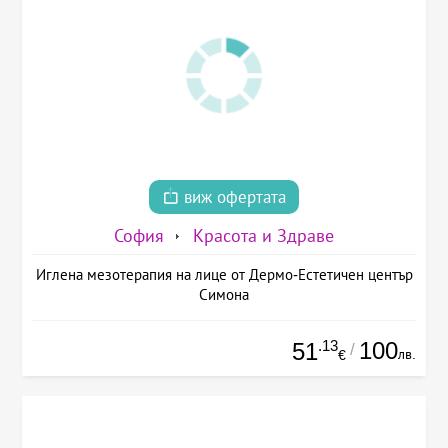
виж офертата
София
Красота и Здраве
Иглена мезотерапия на лице от Дермо-Естетичен център
Симона
.13
100
51
/
лв.
€