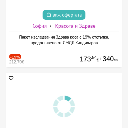
виж офертата
София
Красота и Здраве
Пакет изследвания Здрава коса с 19% отстъпка,
предоставено от СМДЛ Кандиларов
-19%
.84
340
173
/
лв.
€
212.70€