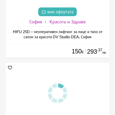
виж офертата
София
Красота и Здраве
HIFU 25D – неоперативен лифтинг за лице и тяло от
салон за красота DV Studio DEA, София
150
.37
293
/
€
лв.