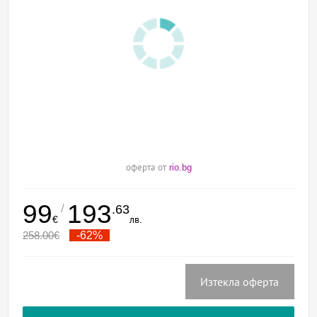
оферта от
rio.bg
99
193
/
.63
€
лв.
258.00
€
-62%
Изтекла оферта