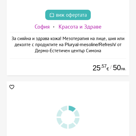
виж офертата
София
Красота и Здраве
За сияйна и здрава кожа! Мезотерапия на лице, шия или
деколте с продуктите на Pluryal-mesoline/Refresh/ от
Дермо-Естетичен център Симона
.57
50
25
/
лв.
€