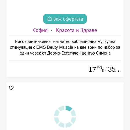
виж офертата
София
Красота и Здраве
Високоинтензивна, магнитно вибрационна мускулна
стимулация с EMS Beuty Musclе на две зони по избор за
един човек от Дермо-Естетичен център Симона
.90
35
17
/
лв.
€