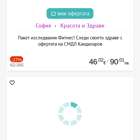
виж офертата
София
Красота и Здраве
Пакет изследвания Фитнес! Следи своето здраве с
офертата на СМДЛ Кандиларов
-27%
.02
.01
46
90
/
€
лв.
62.38€