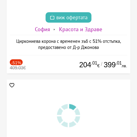
виж офертата
София
Красота и Здраве
Циркониева корона с временен зъб с 51% отстъпка,
предоставено от Д-р Джонова
-51%
.01
.01
204
399
/
€
лв.
409.03€