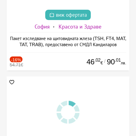
виж офертата
София
Красота и Здраве
Пакет изследване на щитовидната жлеза (TSH, FT4, MAT,
TAT, TRAB), предоставено от СМДЛ Кандиларов
-16%
.02
.01
46
90
/
€
лв.
54.71€