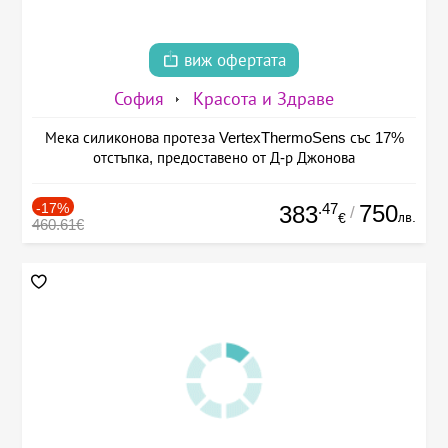
виж офертата
София
Красота и Здраве
Мека силиконова протеза VertexThermoSens със 17%
отстъпка, предоставено от Д-р Джонова
-17%
.47
750
383
/
лв.
€
460.61€