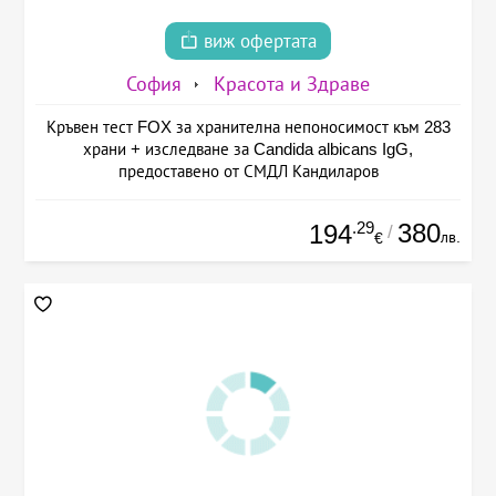
виж офертата
София
Красота и Здраве
Кръвен тест FOX за хранителна непоносимост към 283
храни + изследване за Candida albicans IgG,
предоставено от СМДЛ Кандиларов
.29
380
194
/
лв.
€