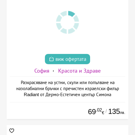
виж офертата
София
Красота и Здраве
Разкрасяване на устни, скули или попълване на
назолабиални бръчки с пречистен израелски филър
Radiant от Дермо-Естетичен център Симона
.02
135
69
/
лв.
€