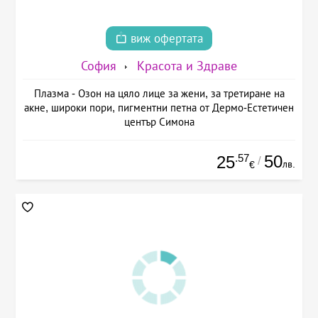
виж офертата
София
Красота и Здраве
Плазма - Озон на цяло лице за жени, за третиране на
акне, широки пори, пигментни петна от Дермо-Естетичен
център Симона
.57
50
25
/
лв.
€