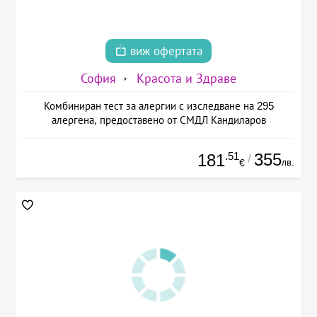
виж офертата
София
Красота и Здраве
Комбиниран тест за алергии с изследване на 295
алергена, предоставено от СМДЛ Кандиларов
.51
355
181
/
лв.
€