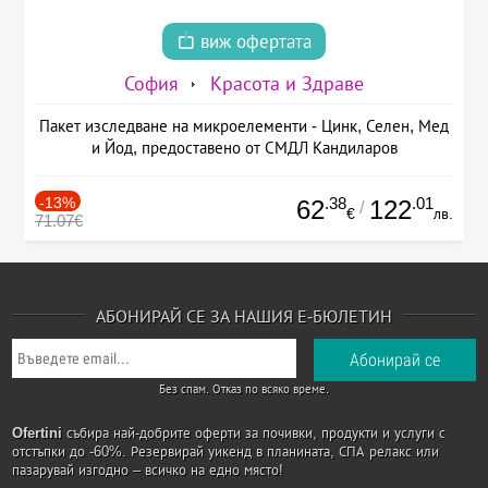
виж офертата
София
Красота и Здраве
Пакет изследване на микроелементи - Цинк, Селен, Мед
и Йод, предоставено от СМДЛ Кандиларов
-13%
.38
.01
62
122
/
€
лв.
71.07€
АБОНИРАЙ СЕ ЗА НАШИЯ Е-БЮЛЕТИН
Без спам. Отказ по всяко време.
Ofertini
събира най-добрите оферти за почивки, продукти и услуги с
отстъпки до -60%. Резервирай уикенд в планината, СПА релакс или
пазарувай изгодно – всичко на едно място!