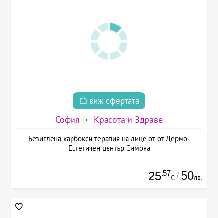
виж офертата
София
Красота и Здраве
Безиглена карбокси терапия на лице от от Дермо-
Естетичен център Симона
.57
50
25
/
лв.
€