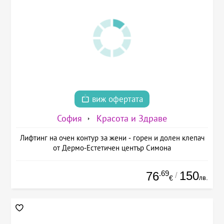
виж офертата
София
Красота и Здраве
Лифтинг на очен контур за жени - горен и долен клепач
от Дермо-Естетичен център Симона
.69
150
76
/
лв.
€