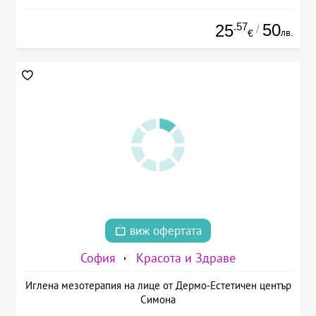
.57
50
25
/
лв.
€
виж офертата
София
Красота и Здраве
Иглена мезотерапия на лице от Дермо-Естетичен център
Симона