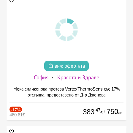
виж офертата
София
Красота и Здраве
Мека силиконова протеза VertexThermoSens със 17%
отстъпка, предоставено от Д-р Джонова
-17%
.47
750
383
/
лв.
€
460.61€