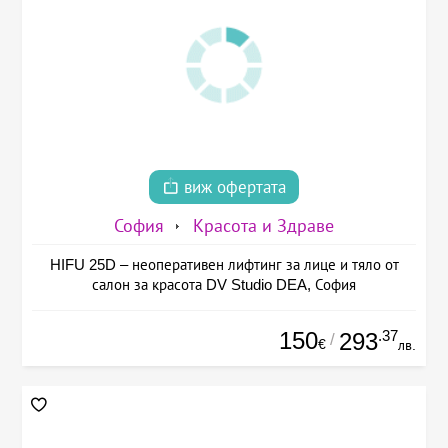
виж офертата
София
Красота и Здраве
HIFU 25D – неоперативен лифтинг за лице и тяло от
салон за красота DV Studio DEA, София
150
.37
293
/
€
лв.