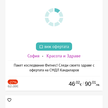
виж офертата
София
Красота и Здраве
Пакет изследвания Фитнес! Следи своето здраве с
офертата на СМДЛ Кандиларов
-27%
.02
.01
46
90
/
€
лв.
62.38€