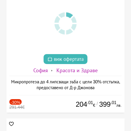
виж офертата
София
Красота и Здраве
Микропротезa до 4 липсващи зъба с цели 30% отстъпка,
предоставено от Д-р Джонова
-30%
.01
.01
204
399
/
€
лв.
291.44€