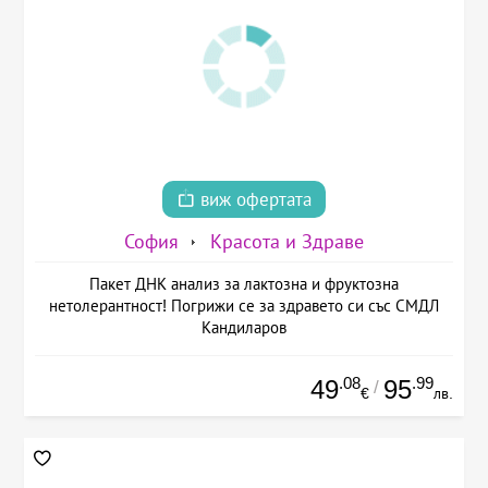
виж офертата
София
Красота и Здраве
Пакет ДНК анализ за лактозна и фруктозна
нетолерантност! Погрижи се за здравето си със СМДЛ
Кандиларов
.08
.99
49
95
/
€
лв.