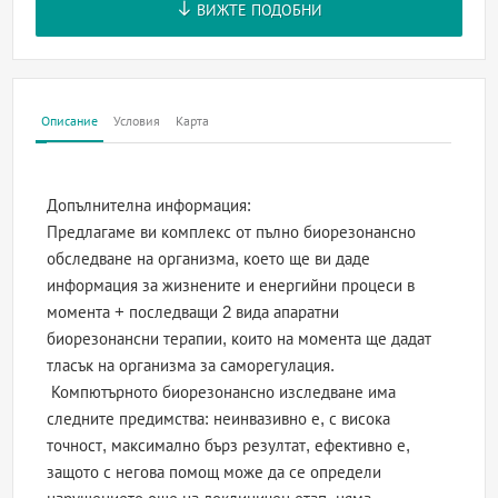
ВИЖТЕ ПОДОБНИ
Описание
Условия
Карта
Допълнителна информация:
Предлагаме ви комплекс от пълно биорезонансно
обследване на организма, което ще ви даде
информация за жизнените и енергийни процеси в
момента + последващи 2 вида апаратни
биорезонансни терапии, които на момента ще дадат
тласък на организма за саморегулация.
Компютърното биорезонансно изследване има
следните предимства: неинвазивно е, с висока
точност, максимално бърз резултат, ефективно е,
защото с негова помощ може да се определи