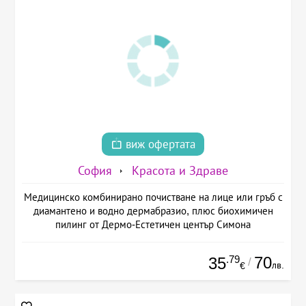
виж офертата
София
Красота и Здраве
Медицинско комбинирано почистване на лице или гръб с
диамантено и водно дермабразио, плюс биохимичен
пилинг от Дермо-Естетичен център Симона
.79
70
35
/
лв.
€