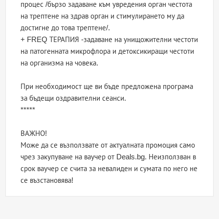
процес /бързо задаване към увредения орган честота
на трептене на здрав орган и стимулирането му да
достигне до това трептене/.
+ FREQ ТЕРАПИЯ -задаване на унищожителни честоти
на патогенната микрофлора и детоксикиращи честоти
на организма на човека.
При необходимост ще ви бъде предложена програма
за бъдещи оздравителни сеанси.
*****
ВАЖНО!
Може да се възползвате от актуалната промоция само
чрез закупуване на ваучер от Deals.bg. Неизползван в
срок ваучер се счита за невалиден и сумата по него не
се възстановява!