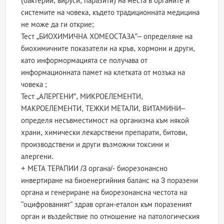
(бактерии, вируси, паразити) на места в органите и
системите на човека, където традиционната медицина
не може да ги открие;
Тест „БИОХИМИЧНА ХОМЕОСТАЗА”– определяне на
биохимичните показатели на кръв, хормони и други,
като информормацията се получава от
информационната памет на клетката от мозъка на
човека ;
Тест „АЛЕРГЕНИ”, МИКРОЕЛЕМЕНТИ,
МАКРОЕЛЕМЕНТИ, ТЕЖКИ МЕТАЛИ, ВИТАМИНИ–
определя несъвместимост на организма към някой
храни, химически лекарствени препарати, битови,
производствени и други възможни токсини и
алергени.
+ МЕТА ТЕРАПИИ /3 органа/- биорезонансно
инвертиране на биоенергийния баланс на 3 поразени
органа и генериране на биорезонансна честота на
"оцифрованият" здрав орган-еталон към поразеният
орган и въздействие по отношение на патологическия