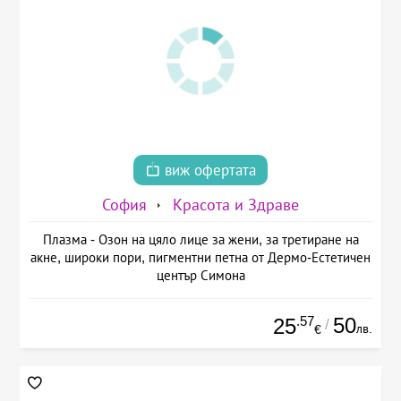
виж офертата
София
Красота и Здраве
Плазма - Озон на цяло лице за жени, за третиране на
акне, широки пори, пигментни петна от Дермо-Естетичен
център Симона
.57
50
25
/
лв.
€