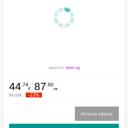
оферта от
deals.bg
44
87
/
.74
.50
€
лв.
51.13
€
-13%
Изтекла оферта