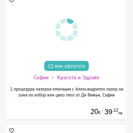
виж офертата
София
Красота и Здраве
1 процедура лазерна епилация с Александритен лазер на
зона по избор или цяло тяло от Ди Вижън, София
20
.12
39
/
€
лв.