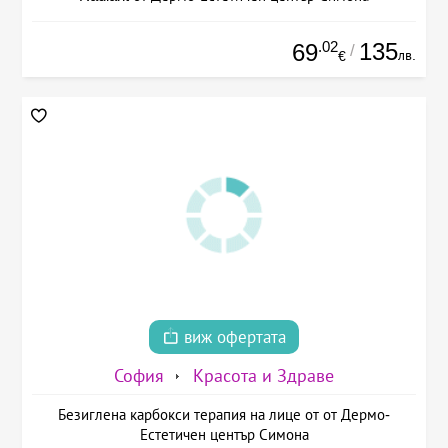
.02
135
69
/
лв.
€
виж офертата
София
Красота и Здраве
Безиглена карбокси терапия на лице от от Дермо-
Естетичен център Симона