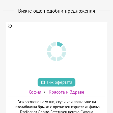
Вижте още подобни предложения
виж офертата
София
Красота и Здраве
Разкрасяване на устни, скули или попълване на
назолабиални бръчки с пречистен израелски филър
Radiant от Дермо-Естетичен център Симона