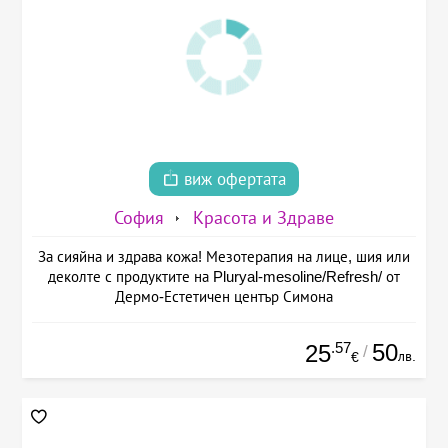
виж офертата
София
Красота и Здраве
За сияйна и здрава кожа! Мезотерапия на лице, шия или
деколте с продуктите на Pluryal-mesoline/Refresh/ от
Дермо-Естетичен център Симона
.57
50
25
/
лв.
€