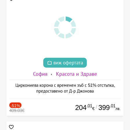
виж офертата
София
Красота и Здраве
Циркониева корона с временен зъб с 51% отстъпка,
предоставено от Д-р Джонова
-51%
.01
.01
204
399
/
€
лв.
409.03€