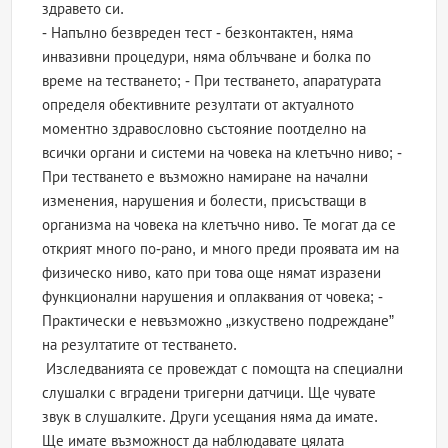
здравето си.
- Напълно безвреден тест - безконтактен, няма
инвазивни процедури, няма облъчване и болка по
време на тестването; - При тестването, апаратурата
определя обективните резултати от актуалното
моментно здравословно състояние поотделно на
всички органи и системи на човека на клетъчно ниво; -
При тестването е възможно намиране на начални
изменения, нарушения и болести, присъстващи в
организма на човека на клетъчно ниво. Те могат да се
открият много по-рано, и много преди проявата им на
физическо ниво, като при това още нямат изразени
функционални нарушения и оплаквания от човека; -
Практически е невъзможно „изкуствено подреждане”
на резултатите от тестването.
Изследванията се провеждат с помощта на специални
слушалки с вградени тригерни датчици. Ще чувате
звук в слушалките. Други усещания няма да имате.
Ще имате възможност да наблюдавате цялата