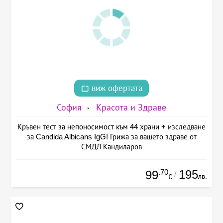
виж офертата
София
Красота и Здраве
Кръвен тест за непоносимост към 44 храни + изследване
за Candida Albicans IgG! Грижа за вашето здраве от
СМДЛ Кандиларов
.70
195
99
/
лв.
€