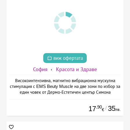
виж офертата
София
Красота и Здраве
Високоинтензивна, магнитно вибрационна мускулна
стимулация с EMS Beuty Musclе на две зони по избор за
един човек от Дермо-Естетичен център Симона
.90
35
17
/
лв.
€