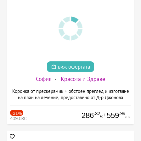
виж офертата
София
Красота и Здраве
Коронка от прескерамик + обстоен преглед и изготвяне
на план на лечение, предоставено от Д-р Джонова
-31%
.32
.99
286
559
/
€
лв.
409.03€