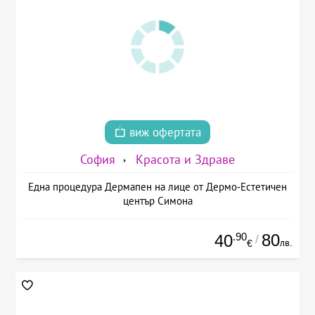
виж офертата
София
Красота и Здраве
Една процедура Дермапен на лице от Дермо-Естетичен
център Симона
.90
80
40
/
лв.
€