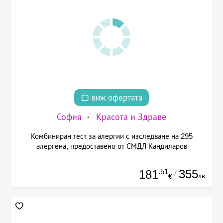
виж офертата
София
Красота и Здраве
Комбиниран тест за алергии с изследване на 295
алергена, предоставено от СМДЛ Кандиларов
.51
355
181
/
лв.
€