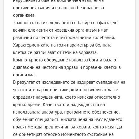
нарушението още на доклиничен етап, няма
противопоказания и е напълно безопасно за
организма.
Същността на изследването се базира на факта, че
всички елементи от човешкия организъм имат
различни по честота електромагнитни колебания.
Характеристиките на този параметър за болната
клетка се различават от тези на здравата.
Компютърното оборудване използва богата база от
диапазони на честоти на здрави и поразени клетки в
организма.
В резултат от изследването се издирват съвпадения на
честотните характеристики, които позволяват да се
определят нарушенията, което изисква относително
кратко време. Качеството и надеждността на
използваната апаратура, програмното обезпечение,
обученият специалист, ниската цена на изследването
правят метода предпочитан за хората, които искат да
се ориентират относно моментното състояние на