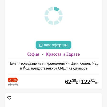
виж офертата
София
Красота и Здраве
Пакет изследване на микроелементи - Цинк, Селен, Мед
и Йод, предоставено от СМДЛ Кандиларов
-13%
.38
.01
62
122
/
€
лв.
71.07€