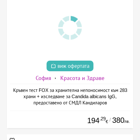
виж офертата
София
Красота и Здраве
Кръвен тест FOX за хранителна непоносимост към 283
храни + изследване за Candida albicans IgG,
предоставено от СМДЛ Кандиларов
.29
380
194
/
лв.
€