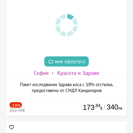
виж офертата
София
Красота и Здраве
Пакет изследвания Здрава коса с 19% отстъпка,
предоставено от СМДЛ Кандиларов
-19%
.84
340
173
/
лв.
€
212.70€