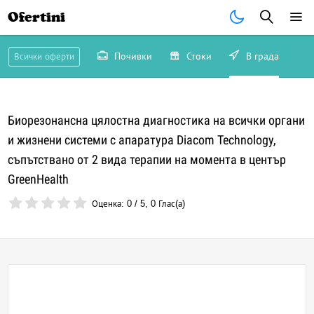
Ofertini
-31%
понеделник
те очакват още следващият
Почивки
Стоки
В града
Всички оферти
Запиши се сега!
Биорезонансна цялостна диагностика на всички органи
Запиши ме!
и жизнени системи с апаратура Diacom Technology,
остават
22 часа и 52 минути
Не, благодаря
съпътствано от 2 вида терапии на момента в център
GreenHealth
Оценка:
0
/
5
,
0
Глас(а)