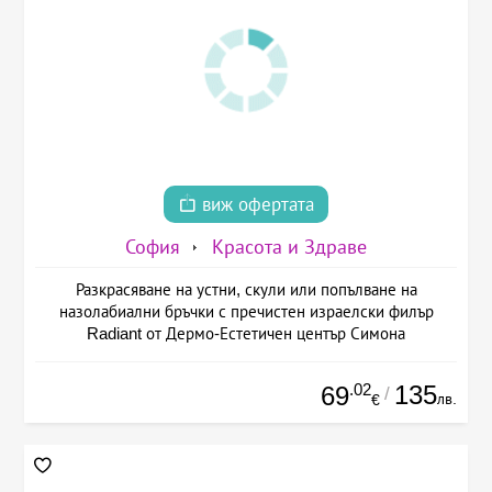
виж офертата
София
Красота и Здраве
Разкрасяване на устни, скули или попълване на
назолабиални бръчки с пречистен израелски филър
Radiant от Дермо-Естетичен център Симона
.02
135
69
/
лв.
€