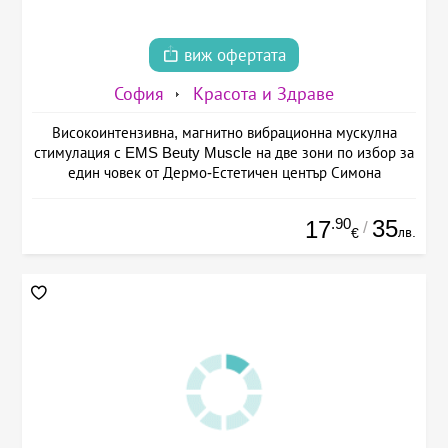
виж офертата
София
Красота и Здраве
Високоинтензивна, магнитно вибрационна мускулна
стимулация с EMS Beuty Musclе на две зони по избор за
един човек от Дермо-Естетичен център Симона
.90
35
17
/
лв.
€