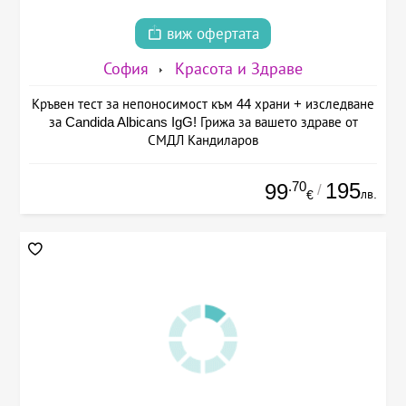
виж офертата
София
Красота и Здраве
Кръвен тест за непоносимост към 44 храни + изследване
за Candida Albicans IgG! Грижа за вашето здраве от
СМДЛ Кандиларов
.70
195
99
/
лв.
€