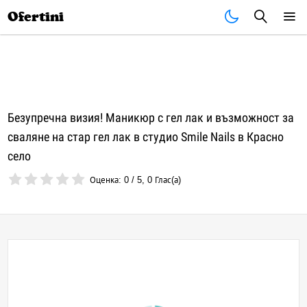
Почивки
Стоки
В града
Всички оферти
Ofertini
Безупречна визия! Маникюр с гел лак и възможност за
сваляне на стар гел лак в студио Smile Nails в Красно
село
Оценка:
0
/
5
,
0
Глас(а)