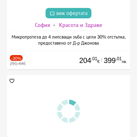
виж офертата
София
Красота и Здраве
Микропротезa до 4 липсващи зъба с цели 30% отстъпка,
предоставено от Д-р Джонова
-30%
.01
.01
204
399
/
€
лв.
291.44€