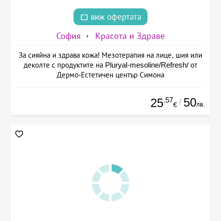
виж офертата
София
Красота и Здраве
За сияйна и здрава кожа! Мезотерапия на лице, шия или
деколте с продуктите на Pluryal-mesoline/Refresh/ от
Дермо-Естетичен център Симона
.57
50
25
/
лв.
€