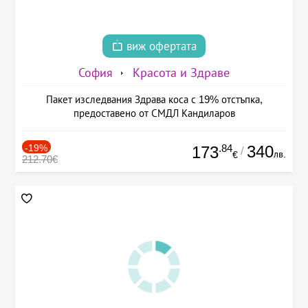
виж офертата
София
Красота и Здраве
Пакет изследвания Здрава коса с 19% отстъпка,
предоставено от СМДЛ Кандиларов
-19%
.84
340
173
/
лв.
€
212.70€