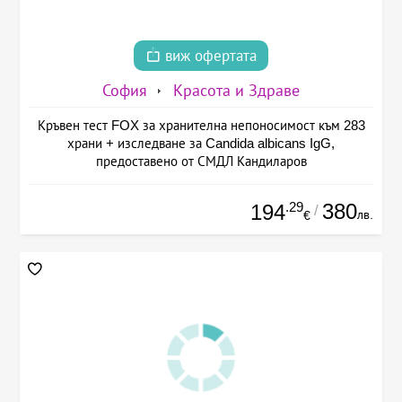
виж офертата
София
Красота и Здраве
Кръвен тест FOX за хранителна непоносимост към 283
храни + изследване за Candida albicans IgG,
предоставено от СМДЛ Кандиларов
.29
380
194
/
лв.
€