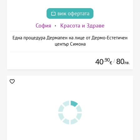
виж офертата
София
Красота и Здраве
Една процедура Дермапен на лице от Дермо-Естетичен
център Симона
.90
80
40
/
лв.
€