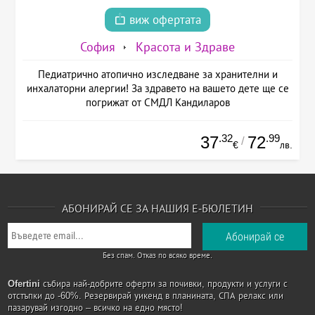
виж офертата
София
Красота и Здраве
Педиатрично атопично изследване за хранителни и
инхалаторни алергии! За здравето на вашето дете ще се
погрижат от СМДЛ Кандиларов
.32
.99
37
72
/
€
лв.
АБОНИРАЙ СЕ ЗА НАШИЯ Е-БЮЛЕТИН
Без спам. Отказ по всяко време.
Ofertini
събира най-добрите оферти за почивки, продукти и услуги с
отстъпки до -60%. Резервирай уикенд в планината, СПА релакс или
пазарувай изгодно – всичко на едно място!