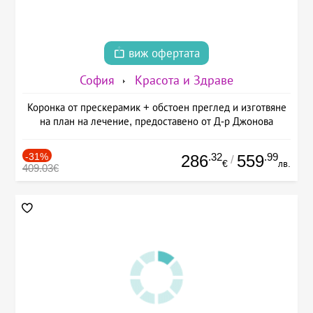
виж офертата
София
Красота и Здраве
Коронка от прескерамик + обстоен преглед и изготвяне
на план на лечение, предоставено от Д-р Джонова
-31%
.32
.99
286
559
/
€
лв.
409.03€