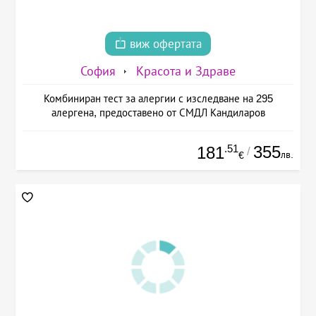
виж офертата
София
Красота и Здраве
Комбиниран тест за алергии с изследване на 295
алергена, предоставено от СМДЛ Кандиларов
.51
355
181
/
лв.
€