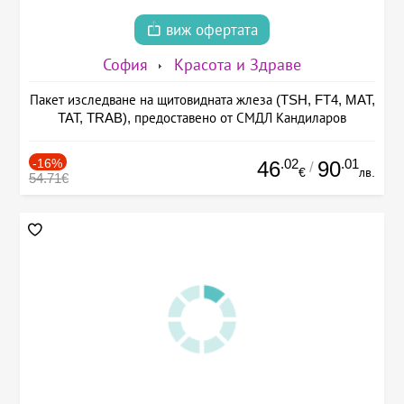
виж офертата
София
Красота и Здраве
Пакет изследване на щитовидната жлеза (TSH, FT4, MAT,
TAT, TRAB), предоставено от СМДЛ Кандиларов
-16%
.02
.01
46
90
/
€
лв.
54.71€