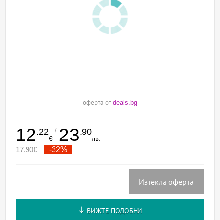
оферта от
deals.bg
12
23
/
.22
.90
€
лв.
17.90
€
-32%
Изтекла оферта
ВИЖТЕ ПОДОБНИ