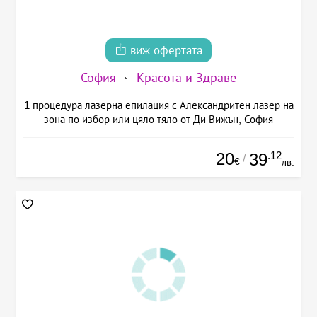
виж офертата
София
Красота и Здраве
1 процедура лазерна епилация с Александритен лазер на
зона по избор или цяло тяло от Ди Вижън, София
20
.12
39
/
€
лв.