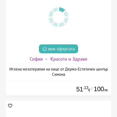
виж офертата
София
Красота и Здраве
Иглена мезотерапия на лице от Дермо-Естетичен център
Симона
.13
100
51
/
лв.
€