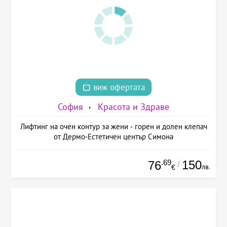
виж офертата
София
Красота и Здраве
Лифтинг на очен контур за жени - горен и долен клепач
от Дермо-Естетичен център Симона
.69
150
76
/
лв.
€