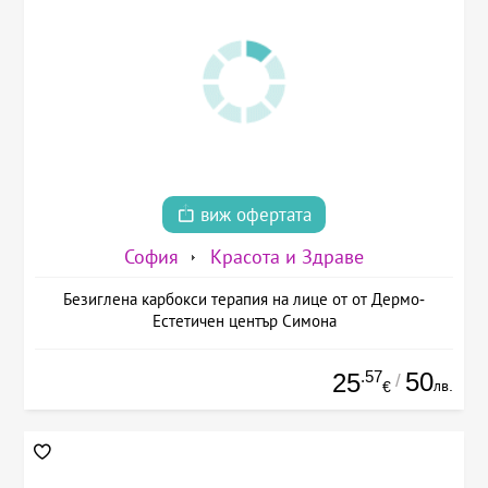
виж офертата
София
Красота и Здраве
Безиглена карбокси терапия на лице от от Дермо-
Естетичен център Симона
.57
50
25
/
лв.
€