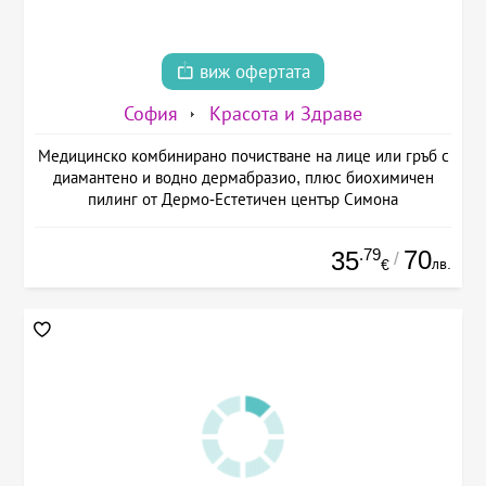
виж офертата
София
Красота и Здраве
Медицинско комбинирано почистване на лице или гръб с
диамантено и водно дермабразио, плюс биохимичен
пилинг от Дермо-Естетичен център Симона
.79
70
35
/
лв.
€