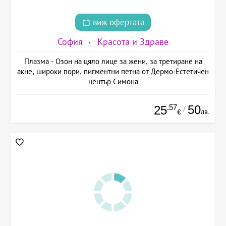
виж офертата
София
Красота и Здраве
Плазма - Озон на цяло лице за жени, за третиране на
акне, широки пори, пигментни петна от Дермо-Естетичен
център Симона
.57
50
25
/
лв.
€