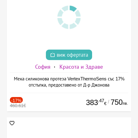
виж офертата
София
Красота и Здраве
Мека силиконова протеза VertexThermoSens със 17%
отстъпка, предоставено от Д-р Джонова
-17%
.47
750
383
/
лв.
€
460.61€