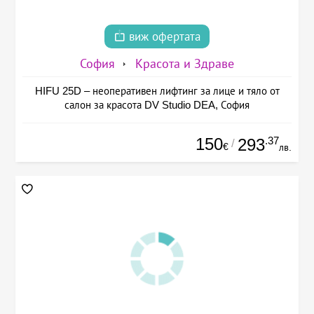
виж офертата
София
Красота и Здраве
HIFU 25D – неоперативен лифтинг за лице и тяло от
салон за красота DV Studio DEA, София
150
.37
293
/
€
лв.