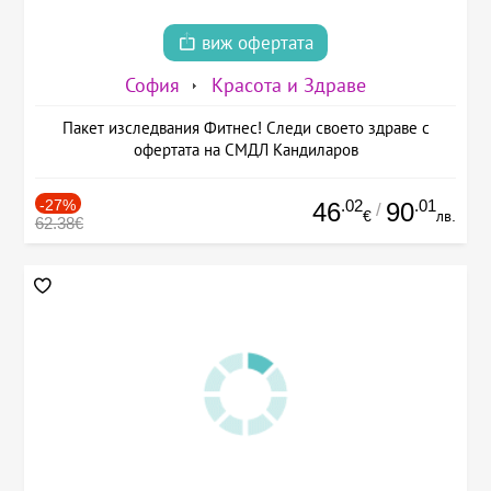
виж офертата
София
Красота и Здраве
Пакет изследвания Фитнес! Следи своето здраве с
офертата на СМДЛ Кандиларов
-27%
.02
.01
46
90
/
€
лв.
62.38€