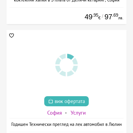
.95
.69
49
97
/
€
лв.
виж офертата
София
Услуги
Годишен Технически преглед на лек автомобил в Люлин