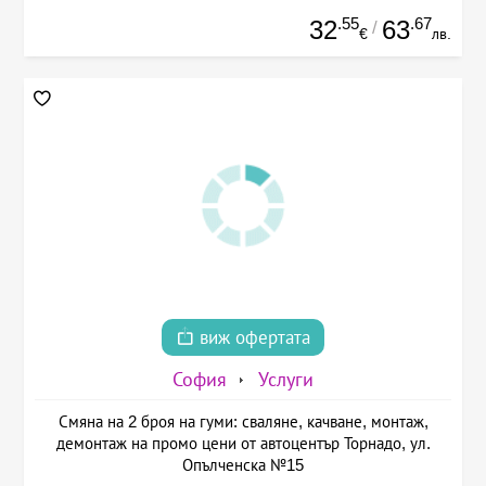
.55
.67
32
63
/
€
лв.
виж офертата
София
Услуги
Смяна на 2 броя на гуми: сваляне, качване, монтаж,
демонтаж на промо цени от автоцентър Торнадо, ул.
Опълченска №15