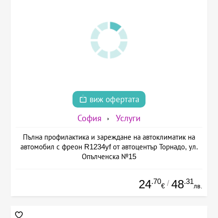
виж офертата
София
Услуги
Пълна профилактика и зареждане на автоклиматик на
автомобил с фреон R1234yf от автоцентър Торнадо, ул.
Опълченска №15
.70
.31
24
48
/
€
лв.