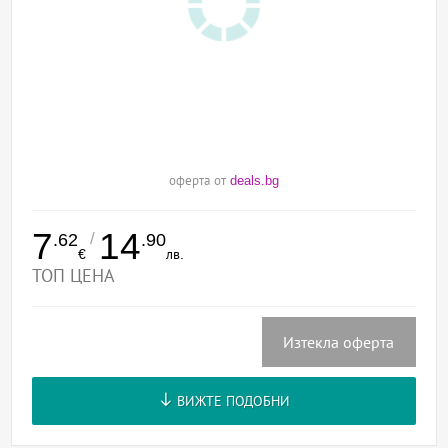
оферта от
deals.bg
7
14
/
.62
.90
€
лв.
ТОП ЦЕНА
Изтекла оферта
ВИЖТЕ ПОДОБНИ