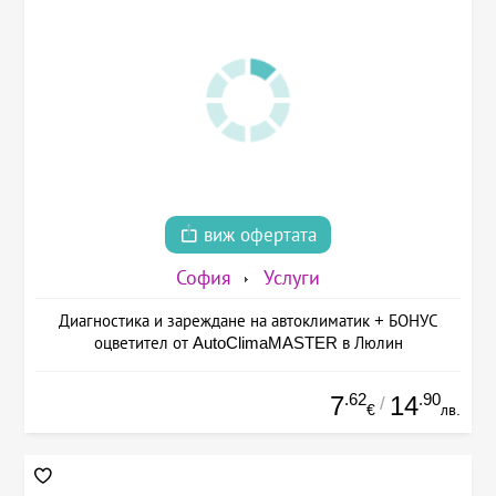
виж офертата
София
Услуги
Диагностика и зареждане на автоклиматик + БОНУС
оцветител от AutoClimaMASTER в Люлин
.62
.90
7
14
/
€
лв.