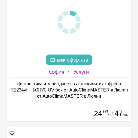
виж офертата
София
Услуги
Диагностика и зареждане на автоклиматик с фреон
R1234yf + БОНУС UV-боя от AutoClimaMASTER в Люлин
от AutoClimaMASTER в Люлин
.03
47
24
/
лв.
€