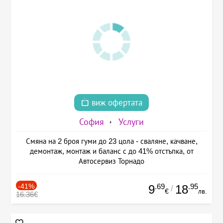
виж офертата
София
Услуги
Смяна на 2 броя гуми до 23 цола - сваляне, качване,
демонтаж, монтаж и баланс с до 41% отстъпка, от
Автосервиз Торнадо
-41%
.69
.95
9
18
/
€
лв.
16.36€