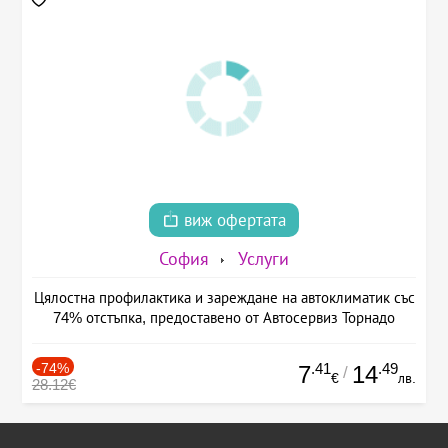
виж офертата
София
Услуги
Цялостна профилактика и зареждане на автоклиматик със
74% отстъпка, предоставено от Автосервиз Торнадо
-74%
.41
.49
7
14
/
€
лв.
28.12€