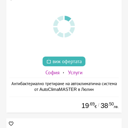
виж офертата
София
Услуги
Антибактериално третиране на автоклиматична система
от AutoClimaMASTER в Люлин
.69
.50
19
38
/
€
лв.