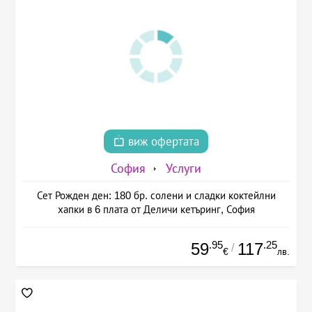
виж офертата
София
Услуги
Сет Рожден ден: 180 бр. солени и сладки коктейлни
хапки в 6 плата от Деличи кетъринг, София
.95
.25
59
117
/
€
лв.