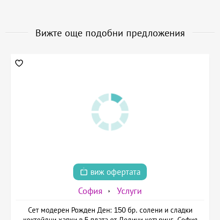
Вижте още подобни предложения
виж офертата
София
Услуги
Сет модерен Рожден Ден: 150 бр. солени и сладки
коктейлни хапки в 5 плата от Деличи кетъринг, София