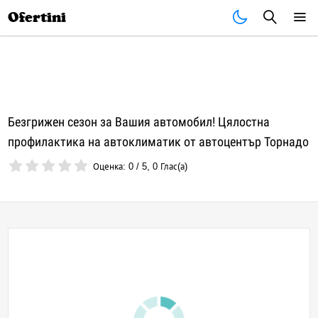
Почивки
Стоки
В града
Всички оферти
Ofertini
Безгрижен сезон за Вашия автомобил! Цялостна
профилактика на автоклиматик от автоцентър Торнадо
Оценка:
0
/
5
,
0
Глас(а)