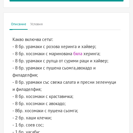
Описание
Условия
Какво включва сетът:
- 8 бр. урамаки с розова херинга и хайвер;
- 8 бр. хосомаки с маринована
бяла
херинга;
- 8 бр. урамаки с рулца от сурими раци и хайвер;
- 8 бр. урамаки с пушена сьомга,авокадо и
филаделфия;
- 8 бр. урамаки със свежа салата и пресни зеленчуци
и филаделфия;
- 8 бр. хосомаки с краставичка;
- 8 бр. хосомаки с авокадо;
- 8бр. хосомаки с пушена сьомга;
- 2 бр. хаши клечки;
- 1 бр. соев сос;
- 1 бр. уасаби;