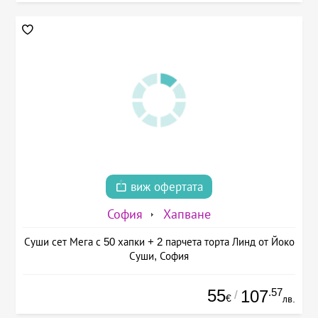
виж офертата
София
Хапване
Суши сет Мега с 50 хапки + 2 парчета торта Линд от Йоко
Суши, София
55
.57
107
/
€
лв.