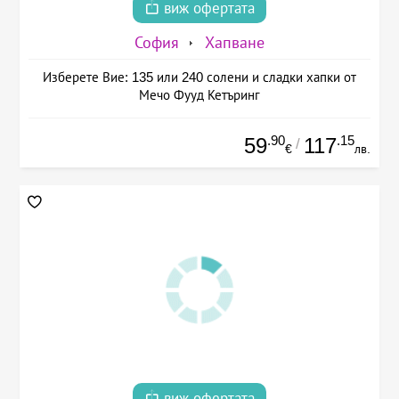
виж офертата
София
Хапване
Изберете Вие: 135 или 240 солени и сладки хапки от
Мечо Фууд Кетъринг
.90
.15
59
117
/
€
лв.
виж офертата