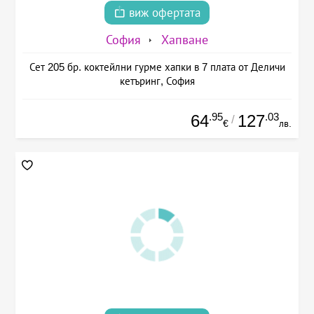
виж офертата
София
Хапване
Сет 205 бр. коктейлни гурме хапки в 7 плата от Деличи
кетъринг, София
.95
.03
64
127
/
€
лв.