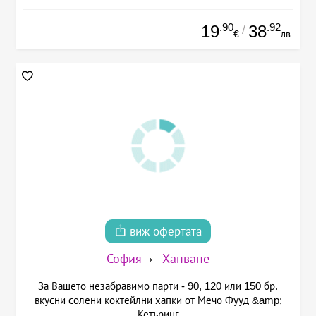
.90
.92
19
38
/
€
лв.
виж офертата
София
Хапване
За Вашето незабравимо парти - 90, 120 или 150 бр.
вкусни солени коктейлни хапки от Мечо Фууд &amp;
Кетъринг