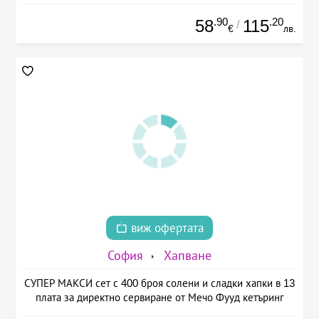
.90
.20
58
115
/
€
лв.
виж офертата
София
Хапване
СУПЕР МАКСИ сет с 400 броя солени и сладки хапки в 13
плата за директно сервиране от Мечо Фууд кетъринг