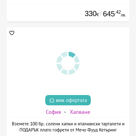
330
.42
645
/
€
лв.
виж офертата
София
Хапване
Вземете 100 бр. солени хапки и италиански тарталети и
ПОДАРЪК плато гофрети от Мечо Фууд Кетъринг