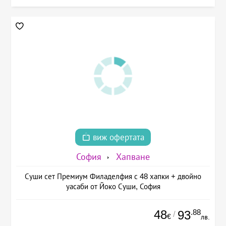
виж офертата
София
Хапване
Суши сет Премиум Филаделфия с 48 хапки + двойно
уасаби от Йоко Суши, София
48
.88
93
/
€
лв.