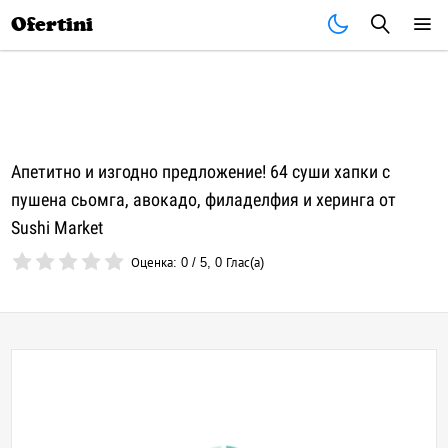
Почивки
Стоки
В града
Всички оферти
Ofertini
Апетитно и изгодно предложение! 64 суши хапки с
пушена сьомга, авокадо, филаделфия и херинга от
Sushi Market
Оценка:
0
/
5
,
0
Глас(а)