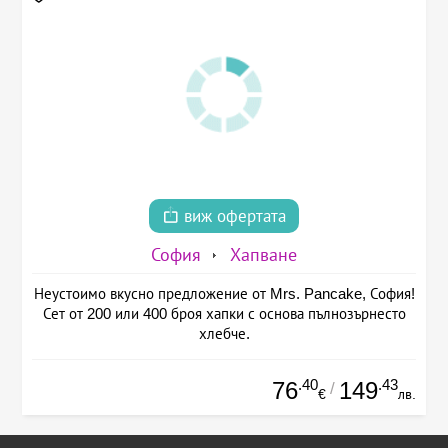
виж офертата
София
Хапване
Неустоимо вкусно предложение от Mrs. Pancake, София!
Сет от 200 или 400 броя хапки с основа пълнозърнесто
хлебче.
.40
.43
76
149
/
€
лв.