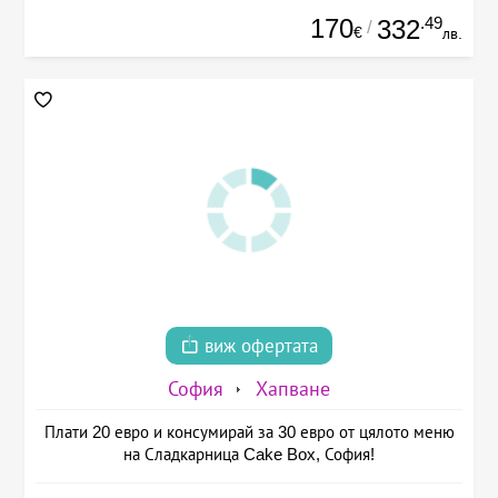
170
.49
332
/
€
лв.
виж офертата
София
Хапване
Плати 20 евро и консумирай за 30 евро от цялото меню
на Сладкарница Cake Box, София!