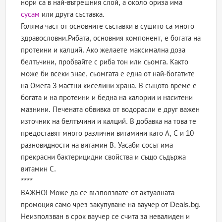
нори са в най-вътрешния слой, а около ориза има
сусам
или друга съставка.
Голяма част от основните съставки в сушито са много
здравословни.Рибата, основния компонент, е богата на
протеини и калций. Ако желаете максимална доза
белтъчини, пробвайте с риба тон или сьомга. Както
може би всеки знае, сьомгата е една от най-богатите
на Омега 3 мастни киселини храна. В същото време е
богата и на протеини и бедна на калории и наситени
мазнини. Печената обвивка от водорасли е друг важен
източник на белтъчини и калций. В добавка на това те
предоставят много различни витамини като А, С и 10
разновидности на витамин В. Уасаби сосът има
прекрасни бактерицидни свойства и също съдържа
витамин С.
****
ВАЖНО! Може да се възползвате от актуалната
промоция само чрез закупуване на ваучер от Deals.bg.
Неизползван в срок ваучер се счита за невалиден и