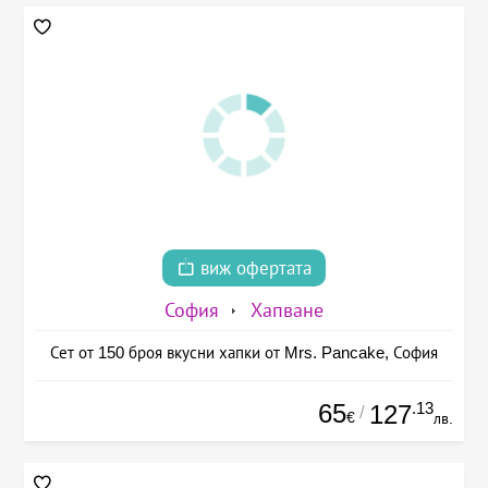
виж офертата
София
Хапване
Сет от 150 броя вкусни хапки от Mrs. Pancake, София
65
.13
127
/
€
лв.