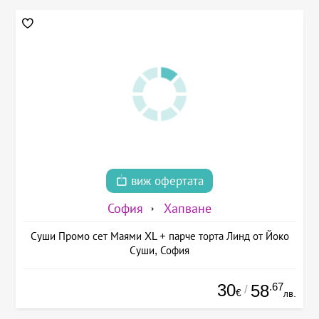
виж офертата
София
Хапване
Суши Промо сет Маями XL + парче торта Линд от Йоко
Суши, София
30
.67
58
/
€
лв.