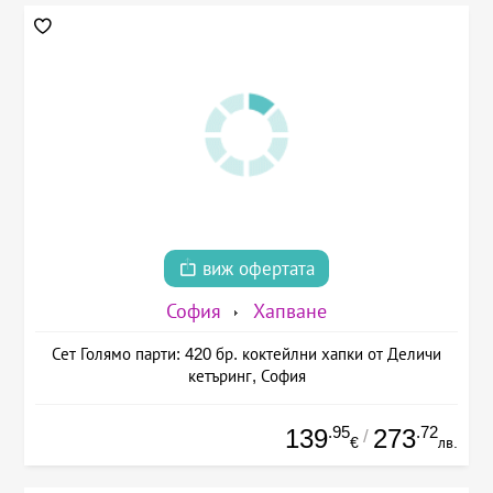
виж офертата
София
Хапване
Сет Голямо парти: 420 бр. коктейлни хапки от Деличи
кетъринг, София
.95
.72
139
273
/
€
лв.