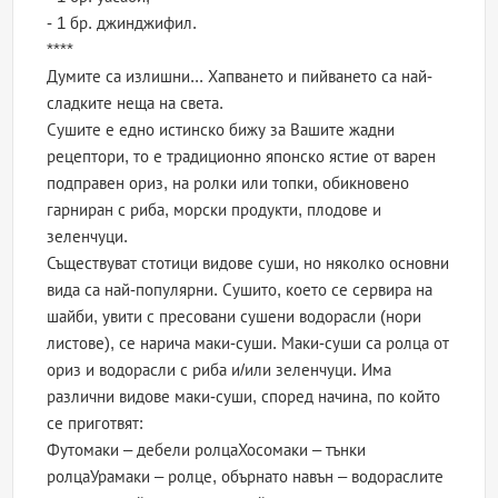
- 1 бр. джинджифил.
****
Думите са излишни... Хапването и пийването са най-
сладките неща на света.
Сушите е едно истинско бижу за Вашите жадни
рецептори, то е традиционно японско ястие от варен
подправен ориз, на ролки или топки, обикновено
гарниран с риба, морски продукти, плодове и
зеленчуци.
Съществуват стотици видове суши, но няколко основни
вида са най-популярни. Сушито, което се сервира на
шайби, увити с пресовани сушени водорасли (нори
листове), се нарича маки-суши. Маки-суши са ролца от
ориз и водорасли с риба и/или зеленчуци. Има
различни видове маки-суши, според начина, по който
се приготвят:
Футомаки – дебели ролцаХосомаки – тънки
ролцаУрамаки – ролце, обърнато навън – водораслите