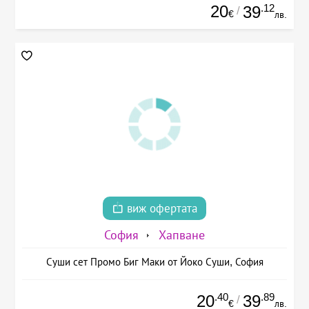
20
.12
39
/
€
лв.
виж офертата
София
Хапване
Суши сет Промо Биг Маки от Йоко Суши, София
.40
.89
20
39
/
€
лв.