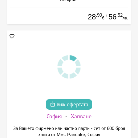
.90
.52
28
56
/
€
лв.
виж офертата
София
Хапване
За Вашето фирмено или частно парти - сет от 600 броя
хапки от Mrs. Pancake, София