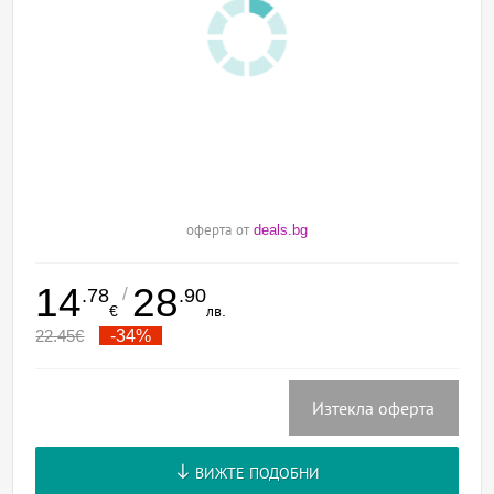
оферта от
deals.bg
14
28
/
.78
.90
€
лв.
22.45
€
-34%
Изтекла оферта
ВИЖТЕ ПОДОБНИ