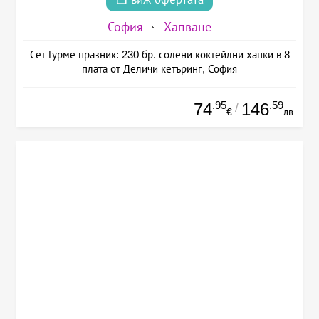
София
Хапване
Сет Гурме празник: 230 бр. солени коктейлни хапки в 8
плата от Деличи кетъринг, София
.95
.59
74
146
/
€
лв.