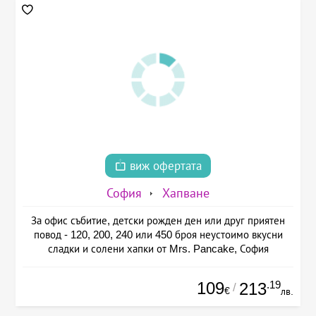
виж офертата
София
Хапване
За офис събитие, детски рожден ден или друг приятен
повод - 120, 200, 240 или 450 броя неустоимо вкусни
сладки и солени хапки от Mrs. Pancake, София
109
.19
213
/
€
лв.