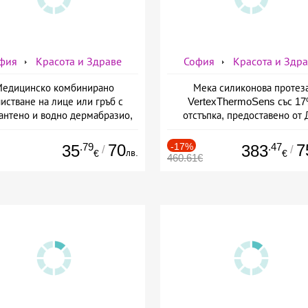
фия
Красота и Здраве
София
Красота и Здр
едицинско комбинирано
Мека силиконова протез
истване на лице или гръб с
VertexThermoSens със 1
антено и водно дермабразио,
отстъпка, предоставено от 
биохимичен пилинг от Дермо-
Джонова
Естетичен център Симона
.79
70
-17%
.47
7
35
383
/
/
лв.
€
€
460.61€