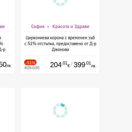
аве
София
Красота и Здраве
а
Циркониева корона с временен зъб
7%
с 51% отстъпка, предоставено от Д-р
Д-р
Джонова
50
-51%
.01
.01
204
399
/
лв.
€
лв.
409.03€