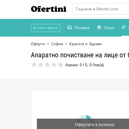
Ofertini
Почивки
Стоки
Всички оферти
Оферти
София
Красота и Здраве
Апаратно почистване на лице от C
Оценка:
0
/
5
,
0
Глас(а)
Офертата е изтекла