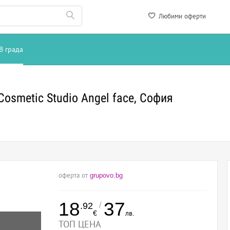
Любими оферти
В града
osmetic Studio Angel face, София
оферта от
grupovo.bg
18
37
/
.92
€
лв.
ТОП ЦЕНА