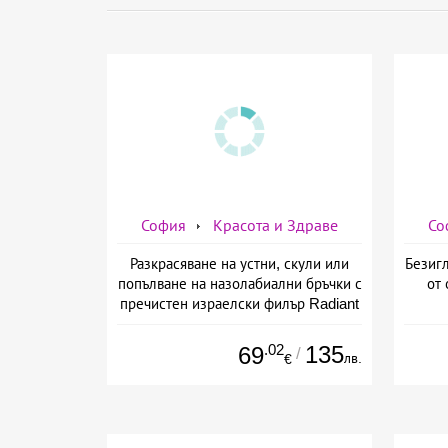
София
Красота и Здраве
Со
Разкрасяване на устни, скули или
Безигл
попълване на назолабиални бръчки с
от 
пречистен израелски филър Radiant
от Дермо-Естетичен център Симона
.02
135
69
/
лв.
€