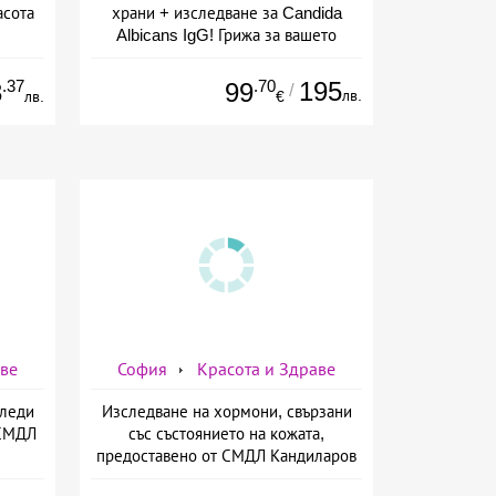
асота
храни + изследване за Candida
Albicans IgG! Грижа за вашето
здраве от СМДЛ Кандиларов
.37
.70
195
3
99
/
лв.
лв.
€
аве
София
Красота и Здраве
Следи
Изследване на хормони, свързани
 СМДЛ
със състоянието на кожата,
предоставено от СМДЛ Кандиларов