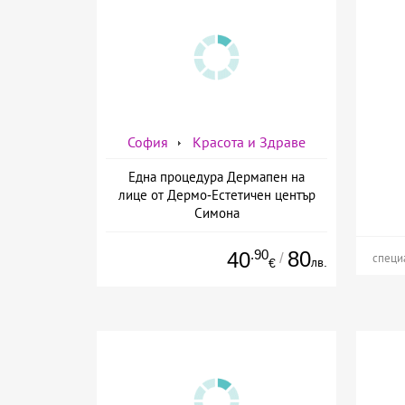
София
Красота и Здраве
Една процедура Дермапен на
лице от Дермо-Естетичен център
Симона
.90
80
40
/
специ
лв.
€