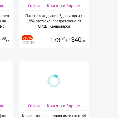
аве
София
Красота и Здраве
стоен
Пакет изследвания Здрава коса с
н на
19% отстъпка, предоставено от
Д-р
СМДЛ Кандиларов
.99
-19%
.84
340
9
173
/
лв.
лв.
€
212.70€
аве
София
Красота и Здраве
фтинг
Кръвен тест за непоносимост към 44