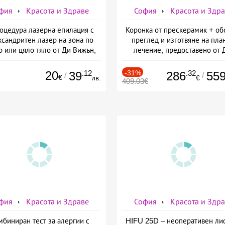
фия
Красота и Здраве
София
Красота и Здр
оцедура лазерна епилация с
Коронка от прескерамик + об
сандритен лазер на зона по
преглед и изготвяне на пла
р или цяло тяло от Ди Вижън,
лечение, предоставено от 
София
Джонова
20
.12
-31%
.32
39
286
55
/
/
€
лв.
€
409.03€
фия
Красота и Здраве
София
Красота и Здр
мбиниран тест за алергии с
HIFU 25D – неоперативен ли