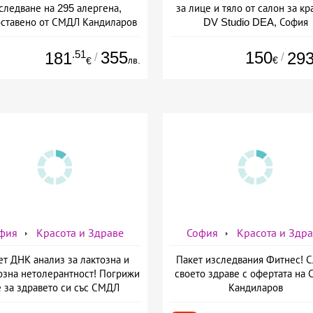
следване на 295 алергена,
за лице и тяло от салон за кр
ставено от СМДЛ Кандиларов
DV Studio DEA, София
.51
355
150
181
29
/
/
лв.
€
€
фия
Красота и Здраве
София
Красота и Здр
ет ДНК анализ за лактозна и
Пакет изследвания Фитнес! 
озна нетолерантност! Погрижи
своето здраве с офертата на
е за здравето си със СМДЛ
Кандиларов
Кандиларов