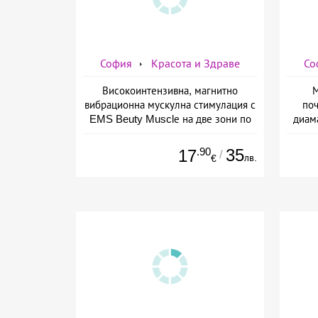
София
Красота и Здраве
Со
Високоинтензивна, магнитно
М
вибрационна мускулна стимулация с
поч
EMS Beuty Musclе на две зони по
диам
избор за един човек от Дермо-
плюс 
Естетичен център Симона
.90
35
17
/
лв.
€