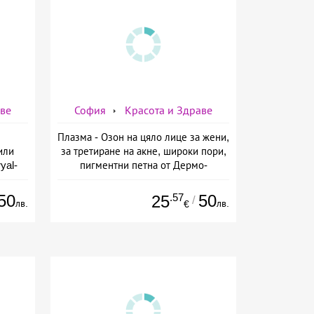
аве
София
Красота и Здраве
Плазма - Озон на цяло лице за жени,
или
за третиране на акне, широки пори,
yal-
пигментни петна от Дермо-
о-
Естетичен център Симона
а
50
.57
50
25
/
лв.
лв.
€