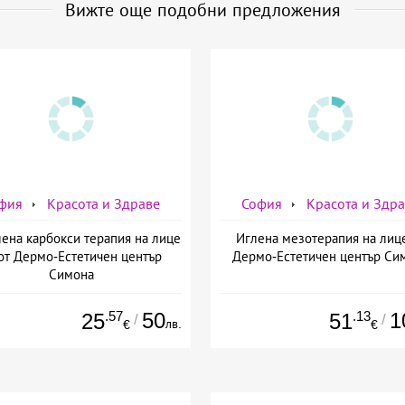
Вижте още подобни предложения
фия
Красота и Здраве
София
Красота и Здр
ена карбокси терапия на лице
Иглена мезотерапия на лиц
от Дермо-Естетичен център
Дермо-Естетичен център Си
Симона
.57
50
.13
1
25
51
/
/
лв.
€
€