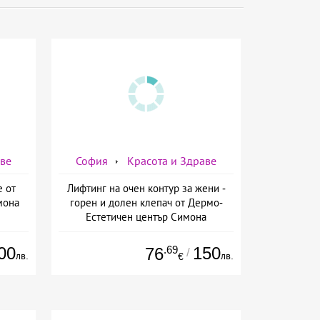
аве
София
Красота и Здраве
е от
Лифтинг на очен контур за жени -
мона
горен и долен клепач от Дермо-
Естетичен център Симона
00
.69
150
76
/
лв.
лв.
€