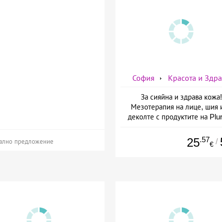
София
Красота и Здр
За сияйна и здрава кожа!
Мезотерапия на лице, шия 
деколте с продуктите на Plur
mesoline/Refresh/ от Дерм
Естетичен център Симон
.57
25
/
ално предложение
€