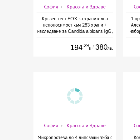
София
Красота и Здраве
Со
Кръвен тест FOX за хранителна
1 пр
непоносимост към 283 храни +
Алек
изследване за Candida albicans IgG,
избо
предоставено от СМДЛ Кандиларов
.29
380
194
/
лв.
€
София
Красота и Здраве
Со
Микропротезa до 4 липсващи зъба с
Ко