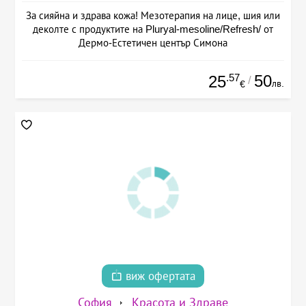
За сияйна и здрава кожа! Мезотерапия на лице, шия или
деколте с продуктите на Pluryal-mesoline/Refresh/ от
Дермо-Естетичен център Симона
.57
50
25
/
лв.
€
виж офертата
София
Красота и Здраве