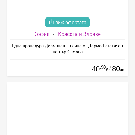
виж офертата
София
Красота и Здраве
Една процедура Дермапен на лице от Дермо-Естетичен
център Симона
.90
80
40
/
лв.
€