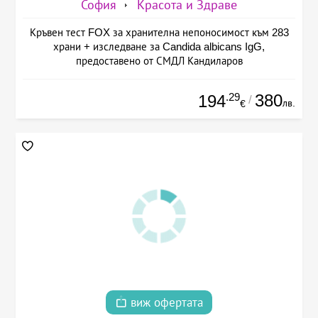
София
Красота и Здраве
Кръвен тест FOX за хранителна непоносимост към 283
храни + изследване за Candida albicans IgG,
предоставено от СМДЛ Кандиларов
.29
380
194
/
лв.
€
виж офертата