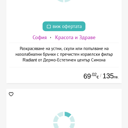
виж офертата
София
Красота и Здраве
Разкрасяване на устни, скули или попълване на
назолабиални бръчки с пречистен израелски филър
Radiant от Дермо-Естетичен център Симона
.02
135
69
/
лв.
€