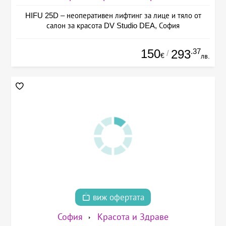
HIFU 25D – неоперативен лифтинг за лице и тяло от
салон за красота DV Studio DEA, София
150
.37
293
/
€
лв.
виж офертата
София
Красота и Здраве