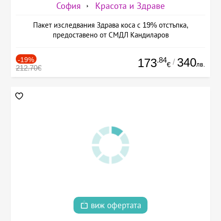
София
Красота и Здраве
Пакет изследвания Здрава коса с 19% отстъпка,
предоставено от СМДЛ Кандиларов
-19%
.84
340
173
/
лв.
€
212.70€
виж офертата