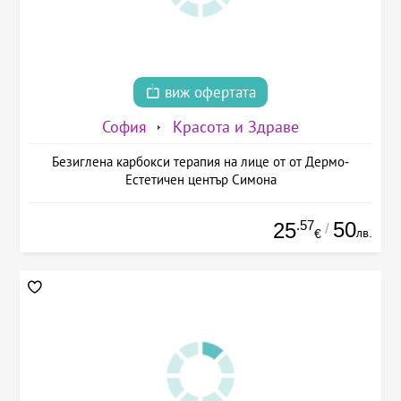
виж офертата
София
Красота и Здраве
Безиглена карбокси терапия на лице от от Дермо-
Естетичен център Симона
.57
50
25
/
лв.
€