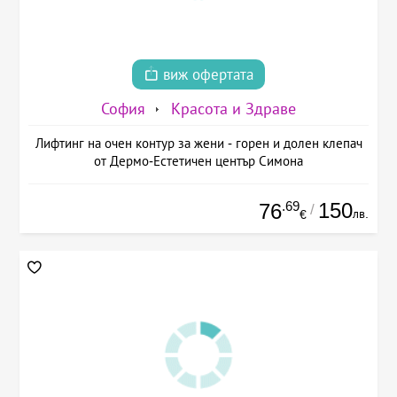
виж офертата
София
Красота и Здраве
Лифтинг на очен контур за жени - горен и долен клепач
от Дермо-Естетичен център Симона
.69
150
76
/
лв.
€