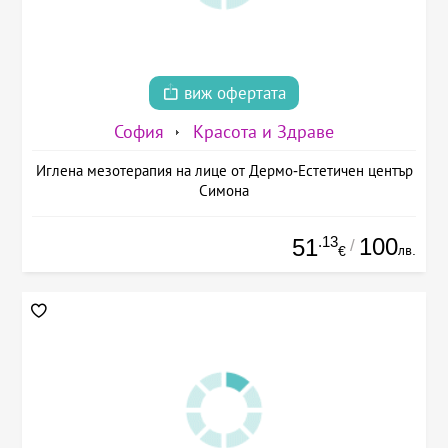
виж офертата
София
Красота и Здраве
Иглена мезотерапия на лице от Дермо-Естетичен център
Симона
.13
100
51
/
лв.
€