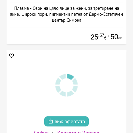
Плазма - Озон на цяло лице за жени, за третиране на
акне, широки пори, пигментни петна от Дермо-Естетичен
център Симона
.57
50
25
/
лв.
€
виж офертата