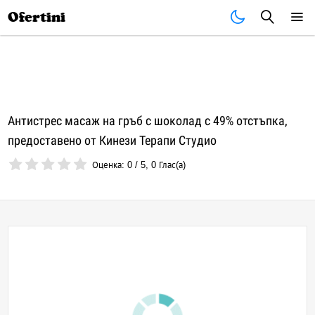
Почивки
Стоки
В града
Всички оферти
Ofertini
Антистрес масаж на гръб с шоколад с 49% отстъпка,
предоставено от Кинези Терапи Студио
Оценка:
0
/
5
,
0
Глас(а)