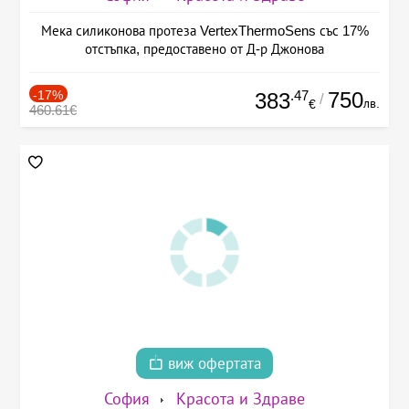
Мека силиконова протеза VertexThermoSens със 17%
отстъпка, предоставено от Д-р Джонова
-17%
.47
750
383
/
лв.
€
460.61€
виж офертата
София
Красота и Здраве