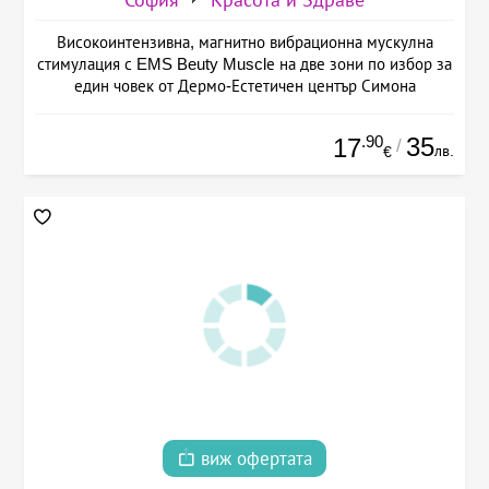
София
Красота и Здраве
Високоинтензивна, магнитно вибрационна мускулна
стимулация с EMS Beuty Musclе на две зони по избор за
един човек от Дермо-Естетичен център Симона
.90
35
17
/
лв.
€
виж офертата