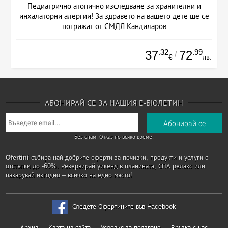
Педиатрично атопично изследване за хранителни и
инхалаторни алергии! За здравето на вашето дете ще се
погрижат от СМДЛ Кандиларов
.32
.99
37
72
/
€
лв.
АБОНИРАЙ СЕ ЗА НАШИЯ Е-БЮЛЕТИН
Без спам. Отказ по всяко време.
Ofertini
събира най-добрите оферти за почивки, продукти и услуги с
отстъпки до -60%. Резервирай уикенд в планината, СПА релакс или
пазарувай изгодно – всичко на едно място!
Следете Офертините във Facebook
Архив
Карта на сайта
Условия за ползване
Връзка с нас