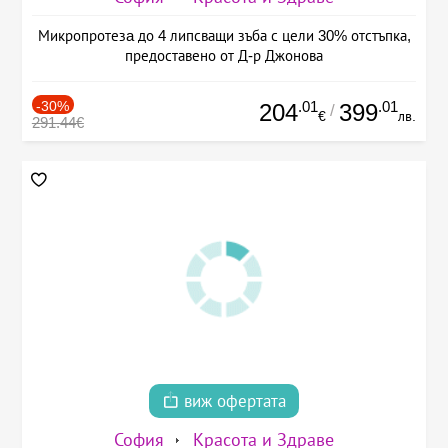
Микропротезa до 4 липсващи зъба с цели 30% отстъпка,
предоставено от Д-р Джонова
-30%
.01
.01
204
399
/
€
лв.
291.44€
виж офертата
София
Красота и Здраве