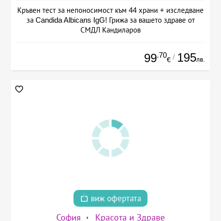
Кръвен тест за непоносимост към 44 храни + изследване
за Candida Albicans IgG! Грижа за вашето здраве от
СМДЛ Кандиларов
.70
195
99
/
лв.
€
виж офертата
София
Красота и Здраве