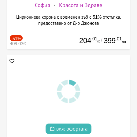
София
Красота и Здраве
Циркониева корона с временен зъб с 51% отстъпка,
предоставено от Д-р Джонова
-51%
.01
.01
204
399
/
€
лв.
409.03€
виж офертата