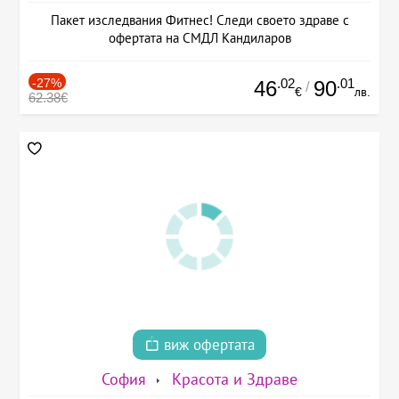
Пакет изследвания Фитнес! Следи своето здраве с
офертата на СМДЛ Кандиларов
-27%
.02
.01
46
90
/
€
лв.
62.38€
виж офертата
София
Красота и Здраве