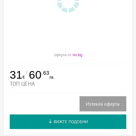
оферта от
rio.bg
31
60
/
.63
€
лв.
ТОП ЦЕНА
Изтекла оферта
ВИЖТЕ ПОДОБНИ