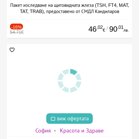
Пакет изследване на щитовидната жлеза (TSH, FT4, MAT,
TAT, TRAB), предоставено от СМДЛ Кандиларов
-16%
.02
.01
46
90
/
€
лв.
54.71€
виж офертата
София
Красота и Здраве