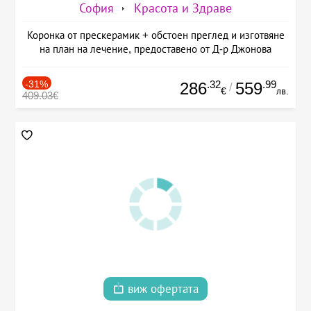
София
Красота и Здраве
Коронка от прескерамик + обстоен преглед и изготвяне
на план на лечение, предоставено от Д-р Джонова
-31%
.32
.99
286
559
/
€
лв.
409.03€
виж офертата