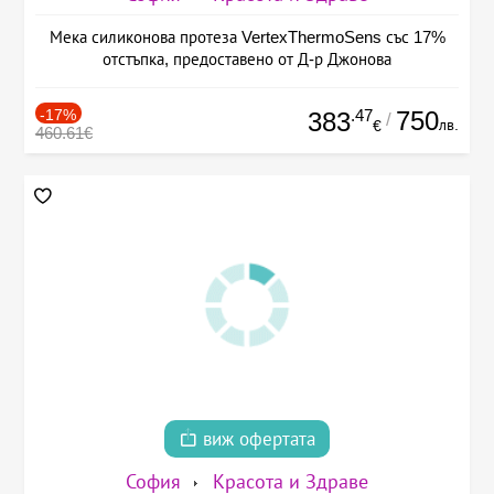
Мека силиконова протеза VertexThermoSens със 17%
отстъпка, предоставено от Д-р Джонова
-17%
.47
750
383
/
лв.
€
460.61€
виж офертата
София
Красота и Здраве