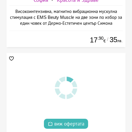
София
Красота и Здраве
Високоинтензивна, магнитно вибрационна мускулна
стимулация с EMS Beuty Musclе на две зони по избор за
един човек от Дермо-Естетичен център Симона
.90
35
17
/
лв.
€
виж офертата