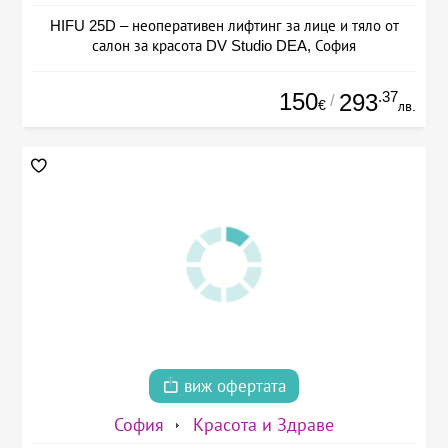
HIFU 25D – неоперативен лифтинг за лице и тяло от
салон за красота DV Studio DEA, София
150
.37
293
/
€
лв.
виж офертата
София
Красота и Здраве