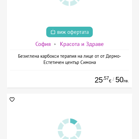
виж офертата
София
Красота и Здраве
Безиглена карбокси терапия на лице от от Дермо-
Естетичен център Симона
.57
50
25
/
лв.
€