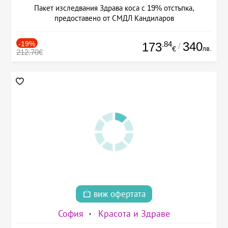
Пакет изследвания Здрава коса с 19% отстъпка,
предоставено от СМДЛ Кандиларов
-19%
.84
340
173
/
лв.
€
212.70€
виж офертата
София
Красота и Здраве