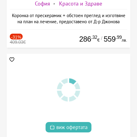
София
Красота и Здраве
Коронка от прескерамик + обстоен преглед и изготвяне
на план на лечение, предоставено от Д-р Джонова
-31%
.32
.99
286
559
/
€
лв.
409.03€
виж офертата