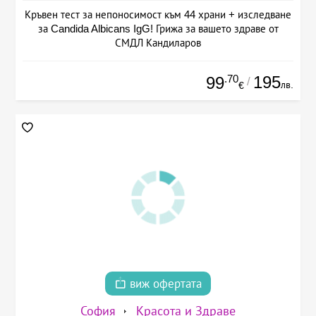
Кръвен тест за непоносимост към 44 храни + изследване
за Candida Albicans IgG! Грижа за вашето здраве от
СМДЛ Кандиларов
.70
195
99
/
лв.
€
виж офертата
София
Красота и Здраве