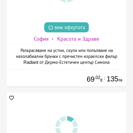
виж офертата
София
Красота и Здраве
Разкрасяване на устни, скули или попълване на
назолабиални бръчки с пречистен израелски филър
Radiant от Дермо-Естетичен център Симона
.02
135
69
/
лв.
€