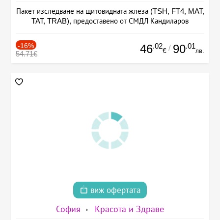
Пакет изследване на щитовидната жлеза (TSH, FT4, MAT,
TAT, TRAB), предоставено от СМДЛ Кандиларов
-16%
.02
.01
46
90
/
€
лв.
54.71€
виж офертата
София
Красота и Здраве