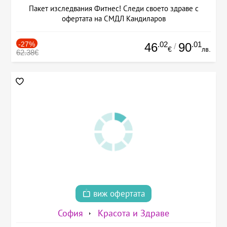
Пакет изследвания Фитнес! Следи своето здраве с
офертата на СМДЛ Кандиларов
-27%
.02
.01
46
90
/
€
лв.
62.38€
виж офертата
София
Красота и Здраве