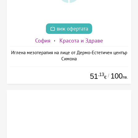
виж офертата
София
Красота и Здраве
Иглена мезотерапия на лице от Дермо-Естетичен център
Симона
.13
100
51
/
лв.
€