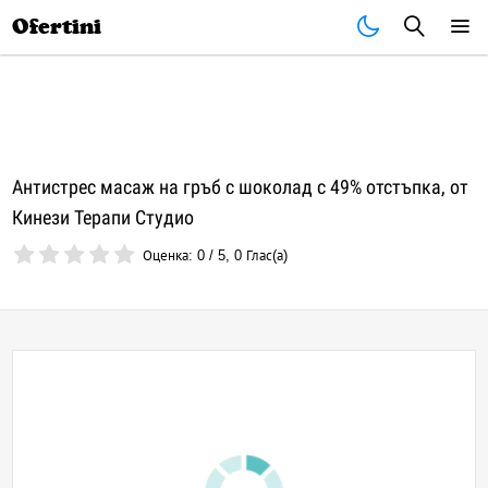
Почивки
Стоки
В града
Всички оферти
Ofertini
Антистрес масаж на гръб с шоколад с 49% отстъпка, от
Кинези Терапи Студио
Оценка:
0
/
5
,
0
Глас(а)