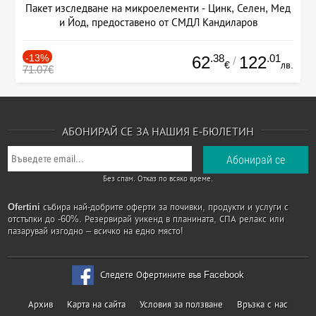
Пакет изследване на микроелементи - Цинк, Селен, Мед
и Йод, предоставено от СМДЛ Кандиларов
-13%
.38
.01
62
122
/
€
лв.
71.07€
АБОНИРАЙ СЕ ЗА НАШИЯ Е-БЮЛЕТИН
Без спам. Отказ по всяко време.
Ofertini
събира най-добрите оферти за почивки, продукти и услуги с
отстъпки до -60%. Резервирай уикенд в планината, СПА релакс или
пазарувай изгодно – всичко на едно място!
Следете Офертините във Facebook
Архив
Карта на сайта
Условия за ползване
Връзка с нас