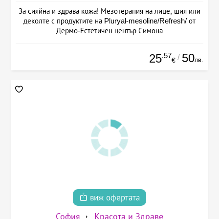
За сияйна и здрава кожа! Мезотерапия на лице, шия или
деколте с продуктите на Pluryal-mesoline/Refresh/ от
Дермо-Естетичен център Симона
.57
50
25
/
лв.
€
виж офертата
София
Красота и Здраве