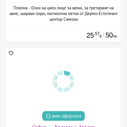
Плазма - Озон на цяло лице за жени, за третиране на
акне, широки пори, пигментни петна от Дермо-Естетичен
център Симона
.57
50
25
/
лв.
€
виж офертата