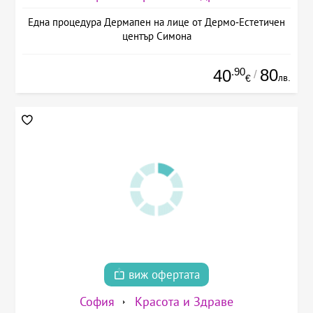
Една процедура Дермапен на лице от Дермо-Естетичен
център Симона
.90
80
40
/
лв.
€
виж офертата
София
Красота и Здраве