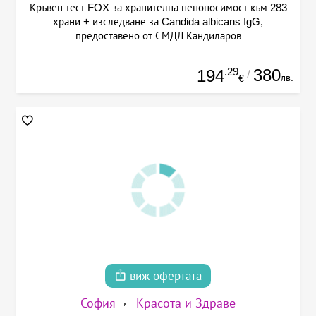
Кръвен тест FOX за хранителна непоносимост към 283
храни + изследване за Candida albicans IgG,
предоставено от СМДЛ Кандиларов
.29
380
194
/
лв.
€
виж офертата
София
Красота и Здраве