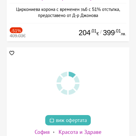
Циркониева корона с временен зъб с 51% отстъпка,
предоставено от Д-р Джонова
-51%
.01
.01
204
399
/
€
лв.
409.03€
виж офертата
София
Красота и Здраве