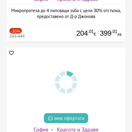
Микропротезa до 4 липсващи зъба с цели 30% отстъпка,
предоставено от Д-р Джонова
-30%
.01
.01
204
399
/
€
лв.
291.44€
виж офертата
София
Красота и Здраве