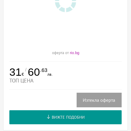
оферта от
rio.bg
31
60
/
.63
€
лв.
ТОП ЦЕНА
Изтекла оферта
ВИЖТЕ ПОДОБНИ