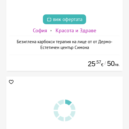
виж офертата
София
Красота и Здраве
Безиглена карбокси терапия на лице от от Дермо-
Естетичен център Симона
.57
50
25
/
лв.
€