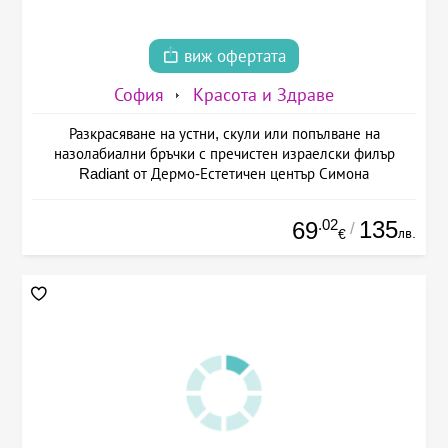
виж офертата
София
Красота и Здраве
Разкрасяване на устни, скули или попълване на
назолабиални бръчки с пречистен израелски филър
Radiant от Дермо-Естетичен център Симона
.02
135
69
/
лв.
€