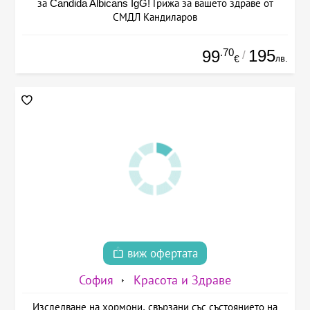
за Candida Albicans IgG! Грижа за вашето здраве от
СМДЛ Кандиларов
.70
195
99
/
лв.
€
виж офертата
София
Красота и Здраве
Изследване на хормони, свързани със състоянието на