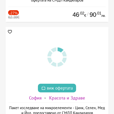
офертата на СМДЛ Кандиларов
-27%
.02
.01
46
90
/
€
лв.
62.38€
виж офертата
София
Красота и Здраве
Пакет изследване на микроелементи - Цинк, Селен, Мед
и Йод, предоставено от СМДЛ Кандиларов