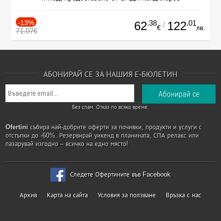
-13%
.38
.01
62
122
/
€
лв.
71.07€
АБОНИРАЙ СЕ ЗА НАШИЯ Е-БЮЛЕТИН
Без спам. Отказ по всяко време.
Ofertini
събира най-добрите оферти за почивки, продукти и услуги с
отстъпки до -60%. Резервирай уикенд в планината, СПА релакс или
пазарувай изгодно – всичко на едно място!
Следете Офертините във Facebook
Архив
Карта на сайта
Условия за ползване
Връзка с нас