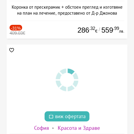
Коронка от прескерамик + обстоен преглед и изготвяне
на план на лечение, предоставено от Д-р Джонова
-31%
.32
.99
286
559
/
€
лв.
409.03€
виж офертата
София
Красота и Здраве