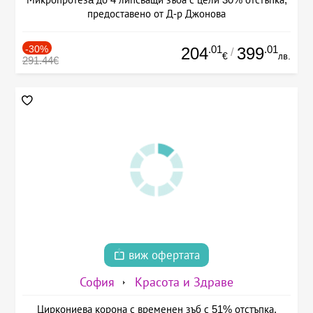
предоставено от Д-р Джонова
-30%
.01
.01
204
399
/
€
лв.
291.44€
виж офертата
София
Красота и Здраве
Циркониева корона с временен зъб с 51% отстъпка,