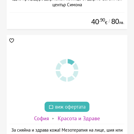
център Симона
.90
80
40
/
лв.
€
виж офертата
София
Красота и Здраве
За сияйна и здрава кожа! Мезотерапия на лице, шия или