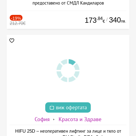
предоставено от СМДЛ Кандиларов
-19%
.84
340
173
/
лв.
€
212.70€
виж офертата
София
Красота и Здраве
HIFU 25D – неоперативен лифтинг за лице и тяло от