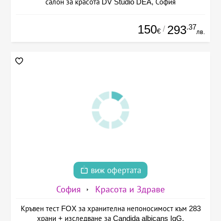
салон за красота DV Studio DEA, София
150
.37
293
/
€
лв.
виж офертата
София
Красота и Здраве
Кръвен тест FOX за хранителна непоносимост към 283
храни + изследване за Candida albicans IgG,