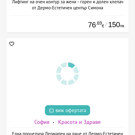
Лифтинг на очен контур за жени - горен и долен клепач
от Дермо-Естетичен център Симона
.69
150
76
/
лв.
€
виж офертата
София
Красота и Здраве
Една процедура Дермапен на лице от Дермо-Естетичен