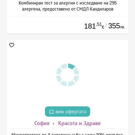
Комбиниран тест за алергии с изследване на 295
алергена, предоставено от СМДЛ Кандиларов
.51
355
181
/
лв.
€
виж офертата
София
Красота и Здраве
Микропротезa до 4 липсващи зъба с цели 30% отстъпка,