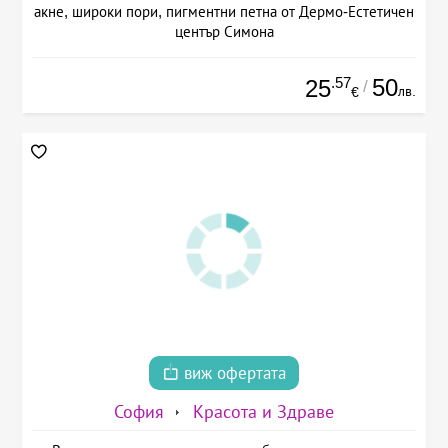
акне, широки пори, пигментни петна от Дермо-Естетичен
център Симона
.57
50
25
/
лв.
€
виж офертата
София
Красота и Здраве