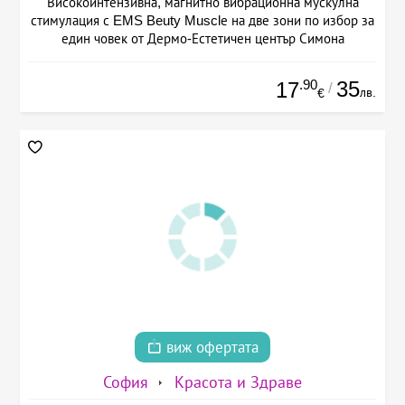
Високоинтензивна, магнитно вибрационна мускулна
стимулация с EMS Beuty Musclе на две зони по избор за
един човек от Дермо-Естетичен център Симона
.90
35
17
/
лв.
€
виж офертата
София
Красота и Здраве