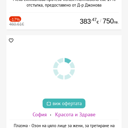
отстъпка, предоставено от Д-р Джонова
-17%
.47
750
383
/
лв.
€
460.61€
виж офертата
София
Красота и Здраве
Плазма - Озон на цяло лице за жени, за третиране на