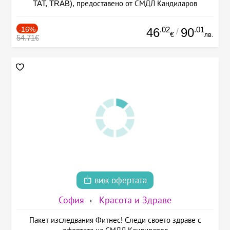
TAT, TRAB), предоставено от СМДЛ Кандиларов
-16%
.02
.01
46
90
/
€
лв.
54.71€
виж офертата
София
Красота и Здраве
Пакет изследвания Фитнес! Следи своето здраве с