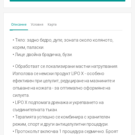
Описание
Условия
Карта
• Тяло: задно бедро, дупе, зоната около коляното,
корем, паласки.
• Лице: двойна брадичка, бузи.
• Обработват се локализирани мастни натрупвания.
Използва се немски продукт LIPO X - особено
ефективен при целулит, редуциране на мазнините и
опъване на кожата - за оптимално оформяне на
силуета.
• LIPO X подпомага дренажа и укрепването на
съединителната тъкан.
• Терапията успешно се комбинира с хранителен
режим, спорт и други антицелулитни процедури.
• Протоколът включва 1 процедура седмично. Броят