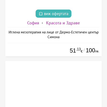
виж офертата
София
Красота и Здраве
Иглена мезотерапия на лице от Дермо-Естетичен център
Симона
.13
100
51
/
лв.
€