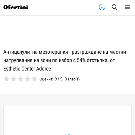
Почивки
Стоки
В града
Всички оферти
Ofertini
Антицелулитна мезотерапия - разграждане на мастни
натрупвания на зони по избор с 54% отстъпка, от
Esthetic Center Adoree
Оценка:
0
/
5
,
0
Глас(а)