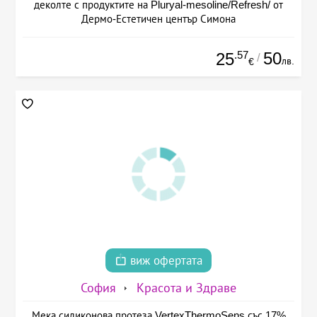
деколте с продуктите на Pluryal-mesoline/Refresh/ от
Дермо-Естетичен център Симона
.57
50
25
/
лв.
€
виж офертата
София
Красота и Здраве
Мека силиконова протеза VertexThermoSens със 17%