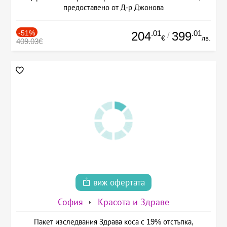
предоставено от Д-р Джонова
-51%
.01
.01
204
399
/
€
лв.
409.03€
виж офертата
София
Красота и Здраве
Пакет изследвания Здрава коса с 19% отстъпка,