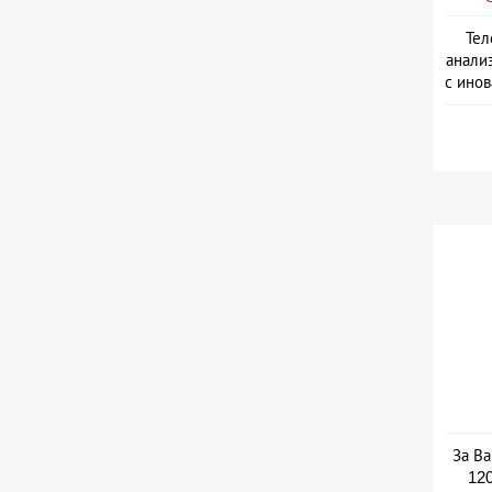
Тел
анали
с ино
L
За Ва
120