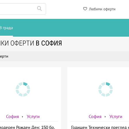
Любими оферти
В града
ЧКИ ОФЕРТИ
В СОФИЯ
ерти
София
Услуги
София
Услуги
модерен Рожден Ден: 150 бр.
Годишен Технически преглед 