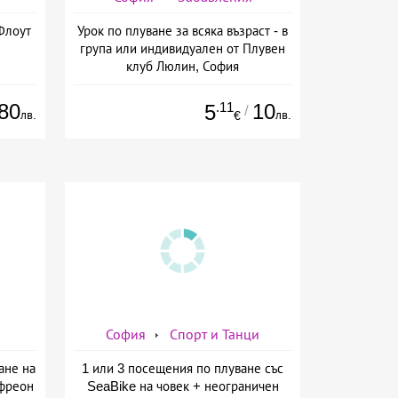
Флоут
Урок по плуване за всяка възраст - в
група или индивидуален от Плувен
клуб Люлин, София
80
.11
10
5
/
лв.
лв.
€
София
Спорт и Танци
ане на
1 или 3 посещения по плуване със
 фреон
SeaBike на човек + неограничен