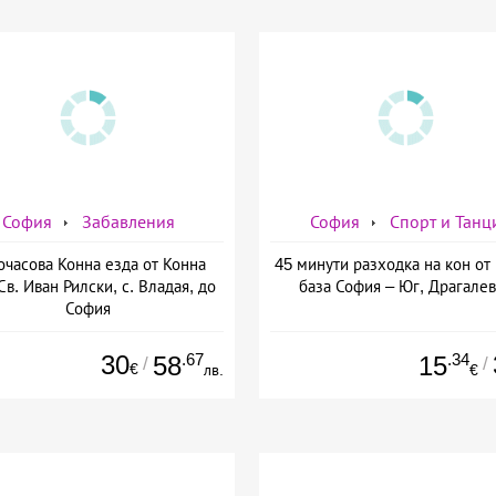
София
Забавления
София
Спорт и Танц
очасова Конна езда от Конна
45 минути разходка на кон от
Св. Иван Рилски, с. Владая, до
база София – Юг, Драгале
София
30
.67
.34
58
15
/
/
€
лв.
€