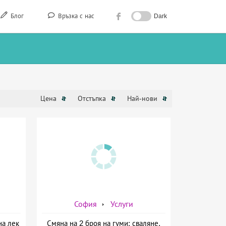
Блог
Връзка с нас
Dark
Цена
Отстъпка
Най-нови
София
Услуги
на лек
Смяна на 2 броя на гуми: сваляне,