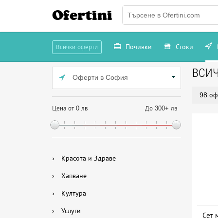
Ofertini
Почивки
Стоки
Всички оферти
ВСИ
Оферти в София
98 оф
Цена от 0 лв
До 300+ лв
›
Красота и Здраве
›
Хапване
›
Култура
›
Услуги
Сет 