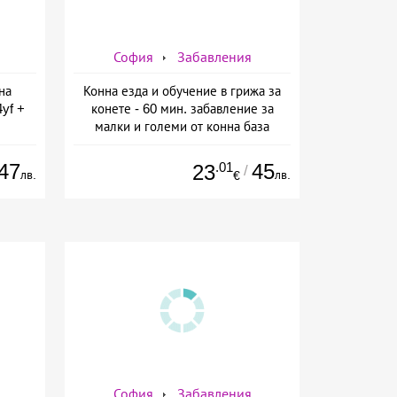
София
Забавления
на
Конна езда и обучение в грижа за
yf +
конете - 60 мин. забавление за
малки и големи от конна база
 от
Ласкар, София
ин
47
.01
45
23
/
лв.
лв.
€
София
Забавления