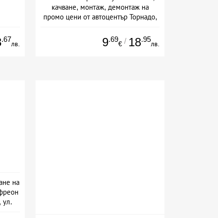
качване, монтаж, демонтаж на
промо цени от автоцентър Торнадо,
ул. Опълченска №15
.67
.69
.95
3
9
18
/
лв.
€
лв.
ане на
 фреон
 ул.