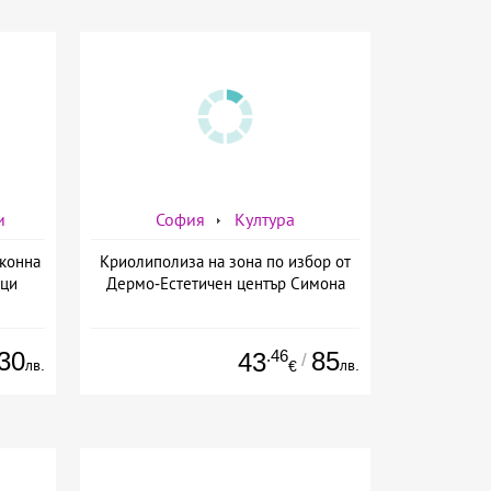
и
София
Култура
 конна
Криолиполиза на зона по избор от
вци
Дермо-Естетичен център Симона
30
.46
85
43
/
лв.
лв.
€