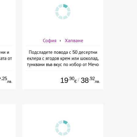
София
Хапване
ени и
Подсладете повода с 50 десертни
ата от
еклера с ягодов крем или шоколад,
тунквани във вкус по избор от Мечо
Фууд Кетъринг
.25
.90
.92
7
19
38
/
лв.
€
лв.