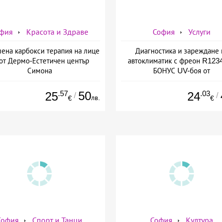
фия
Красота и Здраве
София
Услуги
лена карбокси терапия на лице
Диагностика и зареждане 
 от Дермо-Естетичен център
автоклиматик с фреон R1234
Симона
БОНУС UV-боя от
AutoClimaMASTER в Люлин
AutoClimaMASTER в Люл
.57
50
.03
25
24
/
/
лв.
€
€
София
Спорт и Танци
София
Култура