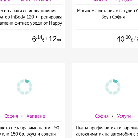
есен анализ с иновативиния
Масаж + флотация от студио 
затор InBody 120 + тренировка
Зоун София
вативни фитнес уреди от Happy
ife - slim &amp; shape club
.14
12
.90
6
40
/
/
лв.
€
€
София
Хапване
София
Услуги
шето незабравимо парти - 90,
Пълна профилактика и зарежд
 или 150 бр. вкусни солени
автоклиматик на автомобил с