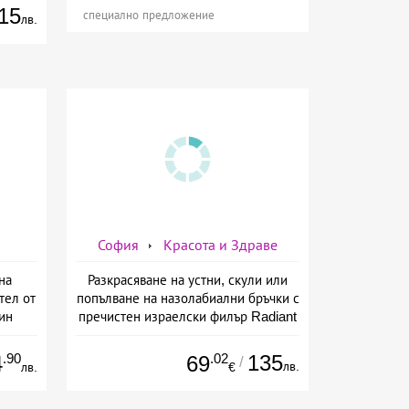
15
специално предложение
лв.
София
Красота и Здраве
на
Разкрасяване на устни, скули или
тел от
попълване на назолабиални бръчки с
ин
пречистен израелски филър Radiant
от Дермо-Естетичен център Симона
.90
.02
135
4
69
/
лв.
лв.
€