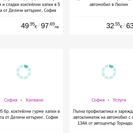
 и сладки коктейлни хапки в 5
автомобил в Люлин
а от Деличи кетъринг, София
.95
.69
.55
49
97
32
6
/
/
€
лв.
€
София
Хапване
София
Услуги
5 бр. коктейлни гурме хапки в
Пълна профилактика и зарежд
та от Деличи кетъринг, София
автоклиматик на автомобил с
134А от автоцентър Торнадо,
Опълченска №15