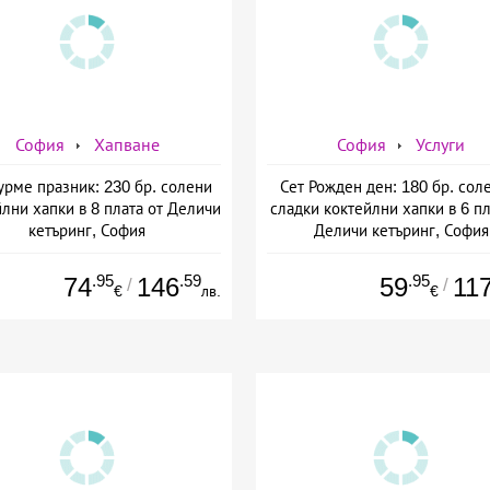
София
Хапване
София
Услуги
Гурме празник: 230 бр. солени
Сет Рожден ден: 180 бр. сол
лни хапки в 8 плата от Деличи
сладки коктейлни хапки в 6 пл
кетъринг, София
Деличи кетъринг, София
.95
.59
.95
74
146
59
11
/
/
€
лв.
€