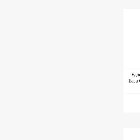
Едн
База 