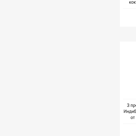
кок
3 пр
Индиб
от
Дер