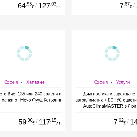
.95
.03
.67
64
127
7
/
/
€
лв.
€
София
Хапване
София
Услуги
ете Вие: 135 или 240 солени и
Диагностика и зареждане 
и хапки от Мечо Фууд Кетъринг
автоклиматик + БОНУС оцвети
AutoClimaMASTER в Люл
.90
.15
.62
59
117
7
1
/
/
€
лв.
€