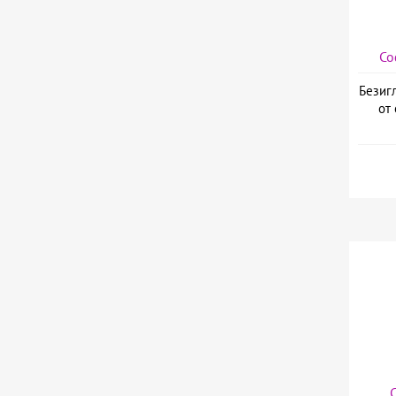
Со
Безиг
от