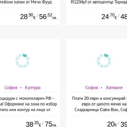
тейлни хапки от Мечо Фууд
R1234yf от автоцентър Торнад
&amp; Кетъринг
Опълченска №15
.90
.52
.70
28
56
24
4
/
/
€
лв.
€
София
Култура
София
Хапване
оцедури с монополярен РФ -
Плати 20 евро и консумирай 
а! Оформяне на зона по избор
евро от цялото меню на
 тяло или контур на лице от
Сладкарница Cake Box, Соф
мо-Естетичен център Симона
.35
75
20
38
3
/
/
лв.
€
€