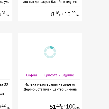
о, ул.
достъп до закрит басейн в плувен
басейн Диана, София
.31
.18
.99
8
8
15
/
лв.
€
лв.
София
Красота и Здраве
за 30
Иглена мезотерапия на лице от
Дермо-Естетичен център Симона
ия!
.12
.13
100
9
51
/
лв.
лв.
€